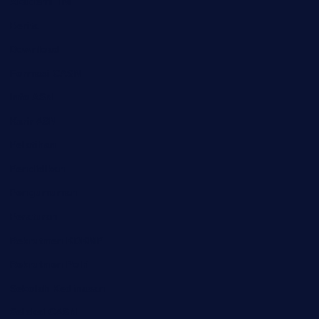
Akademi TNI
Berita
Download
Formasi CASN
Info ASN
Karir ASN
Pelatihan
Pendidikan
Pengumuman
Peraturan
Rekrutmen KDKMP
Rekrutmen Polri
Sekolah Kedinasan
Seleksi CASN