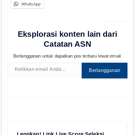
WhatsApp
Eksplorasi konten lain dari
Catatan ASN
Berlangganan untuk dapatkan pos terbaru lewat email.
Ketikkan email Anda...
Berlangganan
N
Lengkap! Link Live Score Seleksi