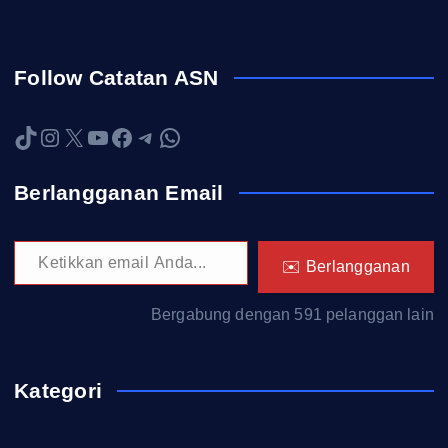
Follow Catatan ASN
TikTok
Instagram
X
YouTube
Facebook
Telegram
WhatsApp
Berlangganan Email
Ketikkan email Anda...
✉️ Berlangganan
Bergabung dengan 591 pelanggan lain
Kategori