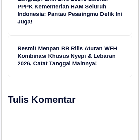
a
PPPK Kementerian HAM Seluruh
Indonesia: Pantau Pesaingmu Detik Ini
v
Juga!
i
Resmi! Menpan RB Rilis Aturan WFH
g
Kombinasi Khusus Nyepi & Lebaran
2026, Catat Tanggal Mainnya!
a
s
i
Tulis Komentar
p
o