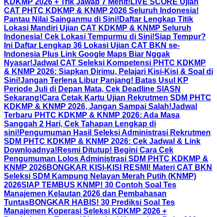
KDKMP 2026 + Trik Jawab 7 Menit!
LIVE SCORE Ujian
CAT PHTC KDKMP & KNMP 2026 Seluruh Indonesia!
Pantau Nilai Sainganmu di Sini!
Daftar Lengkap Titik
Lokasi Mandiri Ujian CAT KDKMP & KNMP Seluruh
Indonesia! Cek Lokasi Tempurmu di Sini!
Siap Tempur?
Ini Daftar Lengkap 36 Lokasi Ujian CAT BKN se-
Indonesia Plus Link Google Maps Biar Nggak
Nyasar!
Jadwal CAT Seleksi Kompetensi PHTC KDKMP
& KNMP 2026: Siapkan Dirimu, Pelajari Kisi-Kisi & Soal di
Sini!
Jangan Terlena Libur Panjang! Batas Usul KP
Periode Juli di Depan Mata, Cek Deadline SIASN
Sekarang!
Cara Cetak Kartu Ujian Rekrutmen SDM PHTC
KDKMP & KNMP 2026, Jangan Sampai Salah!
Jadwal
Terbaru PHTC KDKMP & KNMP 2026: Ada Masa
Sanggah 2 Hari, Cek Tahapan Lengkap di
sini!
Pengumuman Hasil Seleksi Administrasi Rekrutmen
SDM PHTC KDKMP & KNMP 2026: Cek Jadwal & Link
Downloadnya!
Resmi Ditutup! Begini Cara Cek
Pengumuman Lolos Administrasi SDM PHTC KDKMP &
KNMP 2026
BONGKAR KISI-KISI RESMI! Materi CAT BKN
Seleksi SDM Kampung Nelayan Merah Putih (KNMP)
2026
SIAP TEMBUS KNMP! 30 Contoh Soal Tes
Manajemen Kelautan 2026 dan Pembahasan
Tuntas
BONGKAR HABIS! 30 Prediksi Soal Tes
Manajemen Koperasi Seleksi KDKMP 2026 +