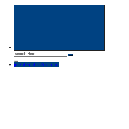
Informasi Aparatur Sipil Negara
Search
for:
▶ Subscribe YouTube