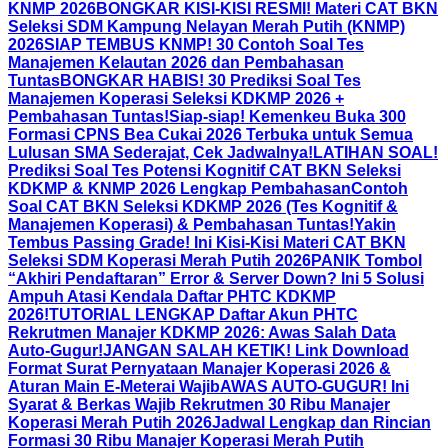
KNMP 2026
BONGKAR KISI-KISI RESMI! Materi CAT BKN
Seleksi SDM Kampung Nelayan Merah Putih (KNMP)
2026
SIAP TEMBUS KNMP! 30 Contoh Soal Tes
Manajemen Kelautan 2026 dan Pembahasan
Tuntas
BONGKAR HABIS! 30 Prediksi Soal Tes
Manajemen Koperasi Seleksi KDKMP 2026 +
Pembahasan Tuntas!
Siap-siap! Kemenkeu Buka 300
Formasi CPNS Bea Cukai 2026 Terbuka untuk Semua
Lulusan SMA Sederajat, Cek Jadwalnya!
LATIHAN SOAL!
Prediksi Soal Tes Potensi Kognitif CAT BKN Seleksi
KDKMP & KNMP 2026 Lengkap Pembahasan
Contoh
Soal CAT BKN Seleksi KDKMP 2026 (Tes Kognitif &
Manajemen Koperasi) & Pembahasan Tuntas!
Yakin
Tembus Passing Grade! Ini Kisi-Kisi Materi CAT BKN
Seleksi SDM Koperasi Merah Putih 2026
PANIK Tombol
“Akhiri Pendaftaran” Error & Server Down? Ini 5 Solusi
Ampuh Atasi Kendala Daftar PHTC KDKMP
2026!
TUTORIAL LENGKAP Daftar Akun PHTC
Rekrutmen Manajer KDKMP 2026: Awas Salah Data
Auto-Gugur!
JANGAN SALAH KETIK! Link Download
Format Surat Pernyataan Manajer Koperasi 2026 &
Aturan Main E-Meterai Wajib
AWAS AUTO-GUGUR! Ini
Syarat & Berkas Wajib Rekrutmen 30 Ribu Manajer
Koperasi Merah Putih 2026
Jadwal Lengkap dan Rincian
Formasi 30 Ribu Manajer Koperasi Merah Putih