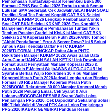
Pembahasan Tuntas!
Siap-siap! Kemenkeu Buka 300
Formasi CPNS Bea Cukai 2026 Terbuka untuk Semua
Lulusan SMA Sederajat, Cek Jadwalnya!
LATIHAN SOAL!
Prediksi Soal Tes Potensi Kognitif CAT BKN Seleksi
KDKMP & KNMP 2026 Lengkap Pembahasan
Contoh
Soal CAT BKN Seleksi KDKMP 2026 (Tes Kognitif &
Manajemen Koperasi) & Pembahasan Tuntas!
Yakin
Tembus Passing Grade! Ini Kisi-Kisi Materi CAT BKN
Seleksi SDM Koperasi Merah Putih 2026
PANIK Tombol
“Akhiri Pendaftaran” Error & Server Down? Ini 5 Solusi
Ampuh Atasi Kendala Daftar PHTC KDKMP
2026!
TUTORIAL LENGKAP Daftar Akun PHTC
Rekrutmen Manajer KDKMP 2026: Awas Salah Data
Auto-Gugur!
JANGAN SALAH KETIK! Link Download
Format Surat Pernyataan Manajer Koperasi 2026 &
Aturan Main E-Meterai Wajib
AWAS AUTO-GUGUR! Ini
Syarat & Berkas Wajib Rekrutmen 30 Ribu Manajer
Koperasi Merah Putih 2026
Jadwal Lengkap dan Rincian
Formasi 30 Ribu Manajer Koperasi Merah Putih
2026
BOOM! Rekrutmen 30.000 Manajer Koperasi Merah
Putih 2026! Peluang Emas, Cek Syarat & Alur
Lolosnya!
BOCORAN RESMI! 8 Syarat Wajib Lolos
Penjaringan PPG 2026, Cek Dapodikmu Sekarang!
Solusi
NIK Tidak Valid di Verval PTK Agar Lolos Penjaringan
PPG 2026!
KABAR GEMBIRA! Panduan Resmi