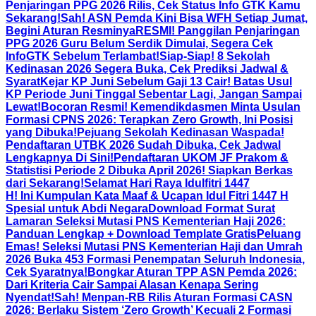
Penjaringan PPG 2026 Rilis, Cek Status Info GTK Kamu
Sekarang!
Sah! ASN Pemda Kini Bisa WFH Setiap Jumat,
Begini Aturan Resminya
RESMI! Panggilan Penjaringan
PPG 2026 Guru Belum Serdik Dimulai, Segera Cek
InfoGTK Sebelum Terlambat!
Siap-Siap! 8 Sekolah
Kedinasan 2026 Segera Buka, Cek Prediksi Jadwal &
Syarat
Kejar KP Juni Sebelum Gaji 13 Cair! Batas Usul
KP Periode Juni Tinggal Sebentar Lagi, Jangan Sampai
Lewat!
Bocoran Resmi! Kemendikdasmen Minta Usulan
Formasi CPNS 2026: Terapkan Zero Growth, Ini Posisi
yang Dibuka!
Pejuang Sekolah Kedinasan Waspada!
Pendaftaran UTBK 2026 Sudah Dibuka, Cek Jadwal
Lengkapnya Di Sini!
Pendaftaran UKOM JF Prakom &
Statistisi Periode 2 Dibuka April 2026! Siapkan Berkas
dari Sekarang!
Selamat Hari Raya Idulfitri 1447
H! Ini Kumpulan Kata Maaf & Ucapan Idul Fitri 1447 H
Spesial untuk Abdi Negara
Download Format Surat
Lamaran Seleksi Mutasi PNS Kementerian Haji 2026:
Panduan Lengkap + Download Template Gratis
Peluang
Emas! Seleksi Mutasi PNS Kementerian Haji dan Umrah
2026 Buka 453 Formasi Penempatan Seluruh Indonesia,
Cek Syaratnya!
Bongkar Aturan TPP ASN Pemda 2026:
Dari Kriteria Cair Sampai Alasan Kenapa Sering
Nyendat!
Sah! Menpan-RB Rilis Aturan Formasi CASN
2026: Berlaku Sistem ‘Zero Growth’ Kecuali 2 Formasi