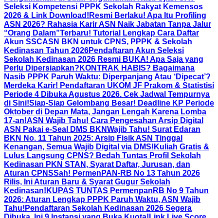
Seleksi Kompetensi PPPK Sekolah Rakyat Kemensos
2026 & Link Download!
Resmi Berlaku! Apa Itu Profiling
ASN 2026? Rahasia Karir ASN Naik Jabatan Tanpa Jalur
“Orang Dalam”
Terbaru! Tutorial Lengkap Cara Daftar
Akun SSCASN BKN untuk CPNS, PPPK & Sekolah
Kedinasan Tahun 2026
Pendaftaran Akun Seleksi
Sekolah Kedinasan 2026 Resmi BUKA! Apa Saja yang
Perlu Dipersiapkan?
KONTRAK HABIS? Bagaimana
Nasib PPPK Paruh Waktu: Diperpanjang Atau ‘Dipecat’?
Merdeka Karir! Pendaftaran UKOM JF Prakom & Statistisi
Periode 4 Dibuka Agustus 2026. Cek Jadwal Tempurnya
di Sini!
Siap-Siap Gelombang Besar! Deadline KP Periode
Oktober di Depan Mata, Jangan Lengah Karena Lomba
17-an!
ASN Wajib Tahu! Cara Pengesahan Arsip Digital
ASN Pakai e-Seal DMS BKN
Wajib Tahu! Surat Edaran
BKN No. 11 Tahun 2025: Arsip Fisik ASN Tinggal
Kenangan, Semua Wajib Digital via DMS!
Kuliah Gratis &
Lulus Langsung CPNS? Bedah Tuntas Profil Sekolah
Kedinasan PKN STAN, Syarat Daftar, Jurusan, dan
Aturan CPNS
Sah! PermenPAN-RB No 13 Tahun 2026
Rilis, Ini Aturan Baru & Syarat Gugur Sekolah
Kedinasan!
KUPAS TUNTAS PermenpanRB No 9 Tahun
2026: Aturan Lengkap PPPK Paruh Waktu, ASN Wajib
Tahu!
Pendaftaran Sekolah Kedinasan 2026 Segera
Dibuka, Ini 9 Instansi yang Buka Kuota!
Link Live Score