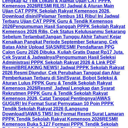
Lengkap 42 Titik Lokasi & Alamat Ujian CAT PPPK
Kemensos 2026
RESMI RILIS! Jadwal & Aturan Main
Ujian CAT PPPK Sekolah Rakyat Kemensos 2026,
Download disini!
Pelamar Tembus 161 Ribu! Ini Jadwal
Terbaru Ujian CAT PPPK Guru & Tendik Kemensos
2026
Pengumuman Hasil Sanggah PPPK Sekolah Rakyat
Kemensos 2026 Rilis, Cek Status Kelulusanmu Sekarang
Sebelum Terlambat!
Jangan Tunggu Akhir Tahun! Kejar
Kenaikan Pangkat Periode September Sekarang, Cek
Batas Akhir Upload SIASN
RESMI! Pendaftaran PPG
Calon Guru 2026 Dibuka, Kuliah Gratis Dapat Rp17 Juta.
Cek Syarat & Jadwalnya!
Pengumuman Hasil Seleksi
Administrasi PPPK Sekolah Rakyat 2026 & Link PDF
Resmi!
BREAKING NEWS! Jadwal PPPK Sekolah Rakyat
2026 Resmi Diundur, Cek Perubahan Tanggal dan Alur
Pemberkasan Terbaru di Sini!
Syarat, Bobot Seleksi &
Aturan Lulus PPPK Guru & Tendik Sekolah Rakyat
Kemensos 2026
Resmi! Jadwal Lengkap dan Syarat
Rekrutmen PPPK Guru & Tendik Sekolah Rakyat
Kemensos 2026, Catat Tanggal Pentingnya!
AWAS
GUGUR! Ini Format Surat Pernyataan 10 Poin PPPK
Tendik Sekolah Rakyat 2026 (Langsung
Download!)
AWAS TMS! Ini Format Resmi Surat Lamaran
PPPK Tendik Sekolah Rakyat Kemensos 2026
RESMI!
Kemensos Buka 5.127 Formasi PPPK Tendik Sekolah