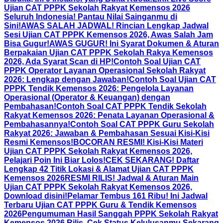
Ujian CAT PPPK Sekolah Rakyat Kemensos 2026
Seluruh Indonesia! Pantau Nilai Sainganmu di
Sini!
AWAS SALAH JADWAL! Rincian Lengkap Jadwal
Sesi Ujian CAT PPPK Kemensos 2026, Awas Salah Jam
Bisa Gugur!
AWAS GUGUR! Ini Syarat Dokumen & Aturan
Berpakaian Ujian CAT PPPK Sekolah Rakya Kemensos
2026, Ada Syarat Scan di HP!
Contoh Soal Ujian CAT
PPPK Operator Layanan Operasional Sekolah Rakyat
2026: Lengkap dengan Jawaban!
Contoh Soal Ujian CAT
PPPK Tendik Kemensos 2026: Pengelola Layanan
Operasional (Operator & Keuangan) dengan
Pembahasan!
Contoh Soal CAT PPPK Tendik Sekolah
Rakyat Kemensos 2026: Penata Layanan Operasional &
Pembahasannya!
Contoh Soal CAT PPPK Guru Sekolah
Rakyat 2026: Jawaban & Pembahasan Sesuai Kisi-Kisi
Resmi Kemensos!
BOCORAN RESMI! Kisi-Kisi Materi
Ujian CAT PPPK Sekolah Rakyat Kemensos 2026,
Pelajari Poin Ini Biar Lolos!
CEK SEKARANG! Daftar
Lengkap 42 Titik Lokasi & Alamat Ujian CAT PPPK
Kemensos 2026
RESMI RILIS! Jadwal & Aturan Main
Ujian CAT PPPK Sekolah Rakyat Kemensos 2026,
Download disini!
Pelamar Tembus 161 Ribu! Ini Jadwal
Terbaru Ujian CAT PPPK Guru & Tendik Kemensos
2026
Pengumuman Hasil Sanggah PPPK Sekolah Rakyat
Kemensos 2026 Rilis, Cek Status Kelulusanmu Sekarang