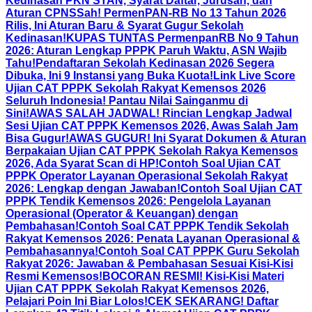
Kedinasan PKN STAN, Syarat Daftar, Jurusan, dan
Aturan CPNS
Sah! PermenPAN-RB No 13 Tahun 2026
Rilis, Ini Aturan Baru & Syarat Gugur Sekolah
Kedinasan!
KUPAS TUNTAS PermenpanRB No 9 Tahun
2026: Aturan Lengkap PPPK Paruh Waktu, ASN Wajib
Tahu!
Pendaftaran Sekolah Kedinasan 2026 Segera
Dibuka, Ini 9 Instansi yang Buka Kuota!
Link Live Score
Ujian CAT PPPK Sekolah Rakyat Kemensos 2026
Seluruh Indonesia! Pantau Nilai Sainganmu di
Sini!
AWAS SALAH JADWAL! Rincian Lengkap Jadwal
Sesi Ujian CAT PPPK Kemensos 2026, Awas Salah Jam
Bisa Gugur!
AWAS GUGUR! Ini Syarat Dokumen & Aturan
Berpakaian Ujian CAT PPPK Sekolah Rakya Kemensos
2026, Ada Syarat Scan di HP!
Contoh Soal Ujian CAT
PPPK Operator Layanan Operasional Sekolah Rakyat
2026: Lengkap dengan Jawaban!
Contoh Soal Ujian CAT
PPPK Tendik Kemensos 2026: Pengelola Layanan
Operasional (Operator & Keuangan) dengan
Pembahasan!
Contoh Soal CAT PPPK Tendik Sekolah
Rakyat Kemensos 2026: Penata Layanan Operasional &
Pembahasannya!
Contoh Soal CAT PPPK Guru Sekolah
Rakyat 2026: Jawaban & Pembahasan Sesuai Kisi-Kisi
Resmi Kemensos!
BOCORAN RESMI! Kisi-Kisi Materi
Ujian CAT PPPK Sekolah Rakyat Kemensos 2026,
Pelajari Poin Ini Biar Lolos!
CEK SEKARANG! Daftar