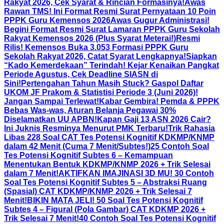
Rakyat 2026, Cek Syarat & Rincian Formasinya!
Awas
Rawan TMS! Ini Format Resmi Surat Pernyataan 10 Poin
PPPK Guru Kemensos 2026
Awas Gugur Administrasi!
Begini Format Resmi Surat Lamaran PPPK Guru Sekolah
Rakyat Kemensos 2026 (Plus Syarat Meterai!)
Resmi
Rilis! Kemensos Buka 3.053 Formasi PPPK Guru
Sekolah Rakyat 2026, Catat Syarat Lengkapnya!
Siapkan
“Kado Kemerdekaan” Terindah! Kejar Kenaikan Pangkat
Periode Agustus, Cek Deadline SIASN di
Sini!
Pertengahan Tahun Masih Stuck? Gaspol Daftar
UKOM JF Prakom & Statistisi Periode 3 (Juni 2026)!
Jangan Sampai Terlewat!
Kabar Gembira! Pemda & PPPK
Bebas Was-was, Aturan Belanja Pegawai 30%
Diselamatkan UU APBN!
Kapan Gaji 13 ASN 2026 Cair?
Ini Juknis Resminya Menurut PMK Terbaru!
Trik Rahasia
Libas 228 Soal CAT Tes Potensi Kognitif KDKMP/KNMP
dalam 42 Menit (Cuma 7 Menit/Subtes!)
25 Contoh Soal
Tes Potensi Kognitif Subtes 6 – Kemampuan
Menentukan Bentuk KDKMP/KNMP 2026 + Trik Selesai
dalam 7 Menit!
AKTIFKAN IMAJINASI 3D MU! 30 Contoh
Soal Tes Potensi Kognitif Subtes 5 – Abstraksi Ruang
(Spasial) CAT KDKMP/KNMP 2026 + Trik Selesai 7
Menit!
BIKIN MATA JELI! 50 Soal Tes Potensi Kognitif
Subtes 4 – Figural (Pola Gambar) CAT KDKMP 2026 +
Trik Selesai 7 Menit!
40 Contoh Soal Tes Potensi Kognitif