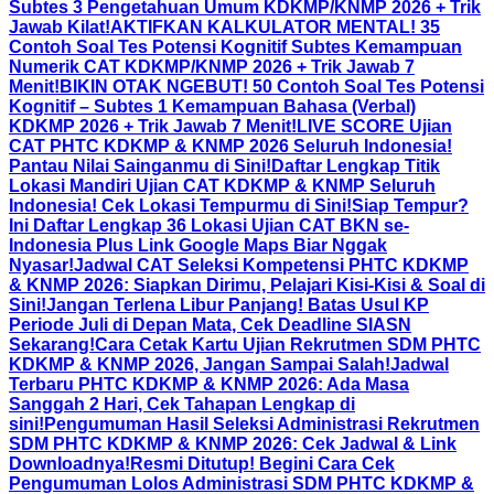
Subtes 3 Pengetahuan Umum KDKMP/KNMP 2026 + Trik
Jawab Kilat!
AKTIFKAN KALKULATOR MENTAL! 35
Contoh Soal Tes Potensi Kognitif Subtes Kemampuan
Numerik CAT KDKMP/KNMP 2026 + Trik Jawab 7
Menit!
BIKIN OTAK NGEBUT! 50 Contoh Soal Tes Potensi
Kognitif – Subtes 1 Kemampuan Bahasa (Verbal)
KDKMP 2026 + Trik Jawab 7 Menit!
LIVE SCORE Ujian
CAT PHTC KDKMP & KNMP 2026 Seluruh Indonesia!
Pantau Nilai Sainganmu di Sini!
Daftar Lengkap Titik
Lokasi Mandiri Ujian CAT KDKMP & KNMP Seluruh
Indonesia! Cek Lokasi Tempurmu di Sini!
Siap Tempur?
Ini Daftar Lengkap 36 Lokasi Ujian CAT BKN se-
Indonesia Plus Link Google Maps Biar Nggak
Nyasar!
Jadwal CAT Seleksi Kompetensi PHTC KDKMP
& KNMP 2026: Siapkan Dirimu, Pelajari Kisi-Kisi & Soal di
Sini!
Jangan Terlena Libur Panjang! Batas Usul KP
Periode Juli di Depan Mata, Cek Deadline SIASN
Sekarang!
Cara Cetak Kartu Ujian Rekrutmen SDM PHTC
KDKMP & KNMP 2026, Jangan Sampai Salah!
Jadwal
Terbaru PHTC KDKMP & KNMP 2026: Ada Masa
Sanggah 2 Hari, Cek Tahapan Lengkap di
sini!
Pengumuman Hasil Seleksi Administrasi Rekrutmen
SDM PHTC KDKMP & KNMP 2026: Cek Jadwal & Link
Downloadnya!
Resmi Ditutup! Begini Cara Cek
Pengumuman Lolos Administrasi SDM PHTC KDKMP &