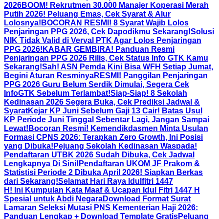
2026
BOOM! Rekrutmen 30.000 Manajer Koperasi Merah
Putih 2026! Peluang Emas, Cek Syarat & Alur
Lolosnya!
BOCORAN RESMI! 8 Syarat Wajib Lolos
Penjaringan PPG 2026, Cek Dapodikmu Sekarang!
Solusi
NIK Tidak Valid di Verval PTK Agar Lolos Penjaringan
PPG 2026!
KABAR GEMBIRA! Panduan Resmi
Penjaringan PPG 2026 Rilis, Cek Status Info GTK Kamu
Sekarang!
Sah! ASN Pemda Kini Bisa WFH Setiap Jumat,
Begini Aturan Resminya
RESMI! Panggilan Penjaringan
PPG 2026 Guru Belum Serdik Dimulai, Segera Cek
InfoGTK Sebelum Terlambat!
Siap-Siap! 8 Sekolah
Kedinasan 2026 Segera Buka, Cek Prediksi Jadwal &
Syarat
Kejar KP Juni Sebelum Gaji 13 Cair! Batas Usul
KP Periode Juni Tinggal Sebentar Lagi, Jangan Sampai
Lewat!
Bocoran Resmi! Kemendikdasmen Minta Usulan
Formasi CPNS 2026: Terapkan Zero Growth, Ini Posisi
yang Dibuka!
Pejuang Sekolah Kedinasan Waspada!
Pendaftaran UTBK 2026 Sudah Dibuka, Cek Jadwal
Lengkapnya Di Sini!
Pendaftaran UKOM JF Prakom &
Statistisi Periode 2 Dibuka April 2026! Siapkan Berkas
dari Sekarang!
Selamat Hari Raya Idulfitri 1447
H! Ini Kumpulan Kata Maaf & Ucapan Idul Fitri 1447 H
Spesial untuk Abdi Negara
Download Format Surat
Lamaran Seleksi Mutasi PNS Kementerian Haji 2026:
Panduan Lengkap + Download Template Gratis
Peluang