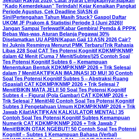
Sekolah Rakyat 2026, Catat Syarat Lengkapnya!
Siapkan
“Kado Kemerdekaan” Terindah! Kejar Kenaikan Pangkat
Periode Agustus, Cek Deadline SIASN di
Sini!
Pertengahan Tahun Masih Stuck? Gaspol Daftar
UKOM JF Prakom & Statistisi Periode 3 (Juni 2026)!
Jangan Sampai Terlewat!
Kabar Gembira! Pemda & PPPK
Bebas Was-was, Aturan Belanja Pegawai 30%
Diselamatkan UU APBN!
Kapan Gaji 13 ASN 2026 Cair?
Ini Juknis Resminya Menurut PMK Terbaru!
Trik Rahasia
Libas 228 Soal CAT Tes Potensi Kognitif KDKMP/KNMP
dalam 42 Menit (Cuma 7 Menit/Subtes!)
25 Contoh Soal
Tes Potensi Kognitif Subtes 6 – Kemampuan
Menentukan Bentuk KDKMP/KNMP 2026 + Trik Selesai
dalam 7 Menit!
AKTIFKAN IMAJINASI 3D MU! 30 Contoh
Soal Tes Potensi Kognitif Subtes 5 – Abstraksi Ruang
(Spasial) CAT KDKMP/KNMP 2026 + Trik Selesai 7
Menit!
BIKIN MATA JELI! 50 Soal Tes Potensi Kognitif
Subtes 4 – Figural (Pola Gambar) CAT KDKMP 2026 +
Trik Selesai 7 Menit!
40 Contoh Soal Tes Potensi Kognitif
Subtes 3 Pengetahuan Umum KDKMP/KNMP 2026 + Trik
Jawab Kilat!
AKTIFKAN KALKULATOR MENTAL! 35
Contoh Soal Tes Potensi Kognitif Subtes Kemampuan
Numerik CAT KDKMP/KNMP 2026 + Trik Jawab 7
Menit!
BIKIN OTAK NGEBUT! 50 Contoh Soal Tes Potensi
Kognitif – Subtes 1 Kemampuan Bahasa (Verbal)