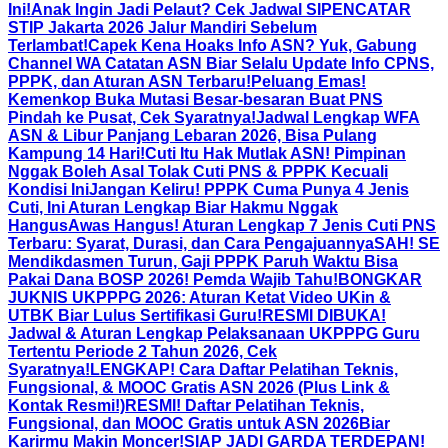
Ini!
Anak Ingin Jadi Pelaut? Cek Jadwal SIPENCATAR
STIP Jakarta 2026 Jalur Mandiri Sebelum
Terlambat!
Capek Kena Hoaks Info ASN? Yuk, Gabung
Channel WA Catatan ASN Biar Selalu Update Info CPNS,
PPPK, dan Aturan ASN Terbaru!
Peluang Emas!
Kemenkop Buka Mutasi Besar-besaran Buat PNS
Pindah ke Pusat, Cek Syaratnya!
Jadwal Lengkap WFA
ASN & Libur Panjang Lebaran 2026, Bisa Pulang
Kampung 14 Hari!
Cuti Itu Hak Mutlak ASN! Pimpinan
Nggak Boleh Asal Tolak Cuti PNS & PPPK Kecuali
Kondisi Ini
Jangan Keliru! PPPK Cuma Punya 4 Jenis
Cuti, Ini Aturan Lengkap Biar Hakmu Nggak
Hangus
Awas Hangus! Aturan Lengkap 7 Jenis Cuti PNS
Terbaru: Syarat, Durasi, dan Cara Pengajuannya
SAH! SE
Mendikdasmen Turun, Gaji PPPK Paruh Waktu Bisa
Pakai Dana BOSP 2026! Pemda Wajib Tahu!
BONGKAR
JUKNIS UKPPPG 2026: Aturan Ketat Video UKin &
UTBK Biar Lulus Sertifikasi Guru!
RESMI DIBUKA!
Jadwal & Aturan Lengkap Pelaksanaan UKPPPG Guru
Tertentu Periode 2 Tahun 2026, Cek
Syaratnya!
LENGKAP! Cara Daftar Pelatihan Teknis,
Fungsional, & MOOC Gratis ASN 2026 (Plus Link &
Kontak Resmi!)
RESMI! Daftar Pelatihan Teknis,
Fungsional, dan MOOC Gratis untuk ASN 2026Biar
Karirmu Makin Moncer!
SIAP JADI GARDA TERDEPAN!