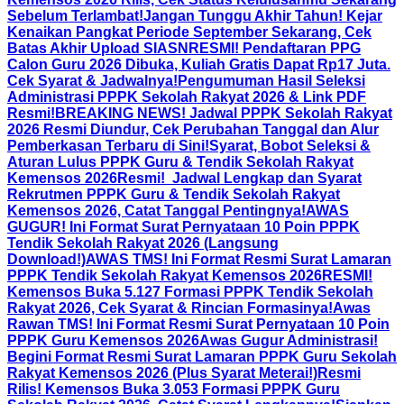
Sebelum Terlambat!
Jangan Tunggu Akhir Tahun! Kejar
Kenaikan Pangkat Periode September Sekarang, Cek
Batas Akhir Upload SIASN
RESMI! Pendaftaran PPG
Calon Guru 2026 Dibuka, Kuliah Gratis Dapat Rp17 Juta.
Cek Syarat & Jadwalnya!
Pengumuman Hasil Seleksi
Administrasi PPPK Sekolah Rakyat 2026 & Link PDF
Resmi!
BREAKING NEWS! Jadwal PPPK Sekolah Rakyat
2026 Resmi Diundur, Cek Perubahan Tanggal dan Alur
Pemberkasan Terbaru di Sini!
Syarat, Bobot Seleksi &
Aturan Lulus PPPK Guru & Tendik Sekolah Rakyat
Kemensos 2026
Resmi! Jadwal Lengkap dan Syarat
Rekrutmen PPPK Guru & Tendik Sekolah Rakyat
Kemensos 2026, Catat Tanggal Pentingnya!
AWAS
GUGUR! Ini Format Surat Pernyataan 10 Poin PPPK
Tendik Sekolah Rakyat 2026 (Langsung
Download!)
AWAS TMS! Ini Format Resmi Surat Lamaran
PPPK Tendik Sekolah Rakyat Kemensos 2026
RESMI!
Kemensos Buka 5.127 Formasi PPPK Tendik Sekolah
Rakyat 2026, Cek Syarat & Rincian Formasinya!
Awas
Rawan TMS! Ini Format Resmi Surat Pernyataan 10 Poin
PPPK Guru Kemensos 2026
Awas Gugur Administrasi!
Begini Format Resmi Surat Lamaran PPPK Guru Sekolah
Rakyat Kemensos 2026 (Plus Syarat Meterai!)
Resmi
Rilis! Kemensos Buka 3.053 Formasi PPPK Guru