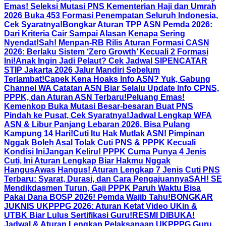
Emas! Seleksi Mutasi PNS Kementerian Haji dan Umrah
2026 Buka 453 Formasi Penempatan Seluruh Indonesia,
Cek Syaratnya!
Bongkar Aturan TPP ASN Pemda 2026:
Dari Kriteria Cair Sampai Alasan Kenapa Sering
Nyendat!
Sah! Menpan-RB Rilis Aturan Formasi CASN
2026: Berlaku Sistem ‘Zero Growth’ Kecuali 2 Formasi
Ini!
Anak Ingin Jadi Pelaut? Cek Jadwal SIPENCATAR
STIP Jakarta 2026 Jalur Mandiri Sebelum
Terlambat!
Capek Kena Hoaks Info ASN? Yuk, Gabung
Channel WA Catatan ASN Biar Selalu Update Info CPNS,
PPPK, dan Aturan ASN Terbaru!
Peluang Emas!
Kemenkop Buka Mutasi Besar-besaran Buat PNS
Pindah ke Pusat, Cek Syaratnya!
Jadwal Lengkap WFA
ASN & Libur Panjang Lebaran 2026, Bisa Pulang
Kampung 14 Hari!
Cuti Itu Hak Mutlak ASN! Pimpinan
Nggak Boleh Asal Tolak Cuti PNS & PPPK Kecuali
Kondisi Ini
Jangan Keliru! PPPK Cuma Punya 4 Jenis
Cuti, Ini Aturan Lengkap Biar Hakmu Nggak
Hangus
Awas Hangus! Aturan Lengkap 7 Jenis Cuti PNS
Terbaru: Syarat, Durasi, dan Cara Pengajuannya
SAH! SE
Mendikdasmen Turun, Gaji PPPK Paruh Waktu Bisa
Pakai Dana BOSP 2026! Pemda Wajib Tahu!
BONGKAR
JUKNIS UKPPPG 2026: Aturan Ketat Video UKin &
UTBK Biar Lulus Sertifikasi Guru!
RESMI DIBUKA!
Jadwal & Aturan Lengkap Pelaksanaan UKPPPG Guru