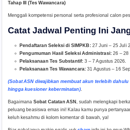
Tahap III (Tes Wawancara)
Menggali kompetensi personal serta profesional calon pes
Catat Jadwal Penting Ini Jan
Pendaftaran Seleksi di SIMPKB:
27 Juni – 25 Juli 
Pengumuman Hasil Seleksi Administrasi:
26 – 28 
Pelaksanaan Tes Substantif:
3 – 7 Agustus 2026.
Pelaksanaan Tes Wawancara:
31 Agustus – 16 Se
(Sobat ASN diwajibkan membuat akun terlebih dahulu v
hingga kuesioner keberminatan)
.
Bagaimana
Sobat Catatan ASN
, sudah melengkapi berka
peluang beasiswa emas ini! Kalau kamu punya pertanyaan 
keluh kesahmu di kolom komentar di bawah, ya!
Biar pahalanya makin ngalir, yuk
share
info ini ke grup 