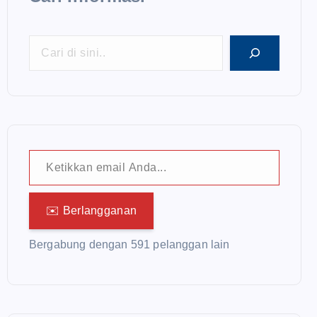
Ketikkan email Anda...
✉️ Berlangganan
Bergabung dengan 591 pelanggan lain