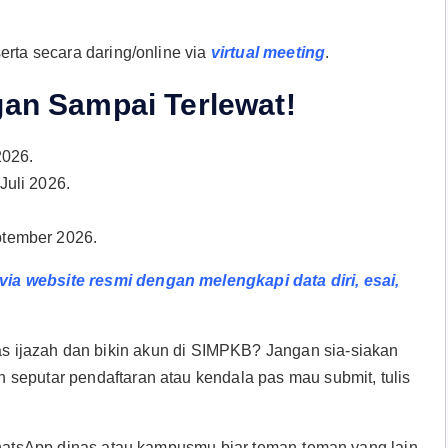
erta secara daring/online via
virtual meeting
.
gan Sampai Terlewat!
2026.
Juli 2026.
ptember 2026.
ia website resmi dengan melengkapi data diri, esai,
s ijazah dan bikin akun di SIMPKB? Jangan sia-siakan
seputar pendaftaran atau kendala pas mau submit, tulis
WhatsApp dinas atau kampusmu biar teman-teman yang lain