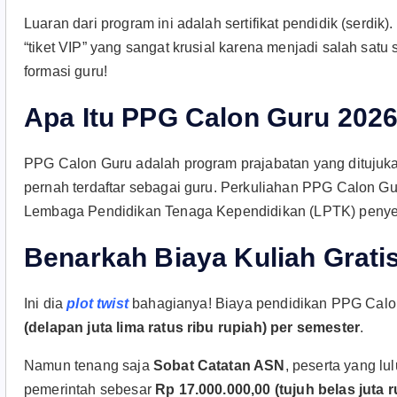
Luaran dari program ini adalah sertifikat pendidik (serdik)
“tiket VIP” yang sangat krusial karena menjadi salah sat
formasi guru!
Apa Itu PPG Calon Guru 202
PPG Calon Guru adalah program prajabatan yang ditujuk
pernah terdaftar sebagai guru. Perkuliahan PPG Calon G
Lembaga Pendidikan Tenaga Kependidikan (LPTK) penye
Benarkah Biaya Kuliah Grati
Ini dia
plot twist
bahagianya! Biaya pendidikan PPG Calon
(delapan juta lima ratus ribu rupiah) per semester
.
Namun tenang saja
Sobat Catatan ASN
, peserta yang l
pemerintah sebesar
Rp 17.000.000,00 (tujuh belas juta r