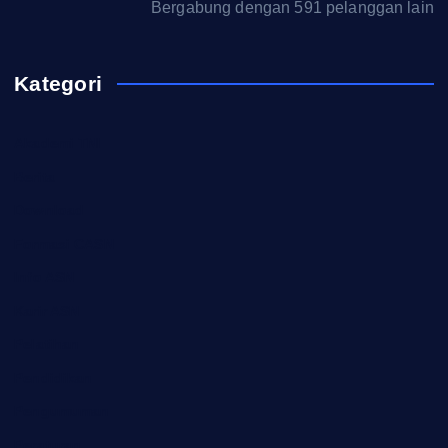
Bergabung dengan 591 pelanggan lain
Kategori
Akademi TNI
Berita
Download
Formasi CASN
Info ASN
Karir ASN
Pelatihan
Pendidikan
Pengumuman
Peraturan