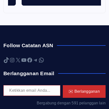
Follow Catatan ASN
TikTok
Instagram
X
YouTube
Facebook
Telegram
WhatsApp
Berlangganan Email
Ketikkan email Anda...
✉️ Berlangganan
Bergabung dengan 591 pelanggan lain