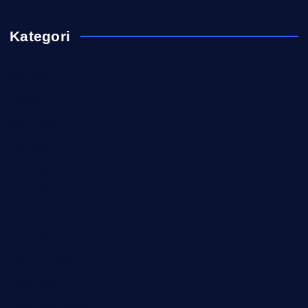
Kategori
Akademi TNI
Berita
Download
Formasi CASN
Info ASN
Karir ASN
Pelatihan
Pendidikan
Pengumuman
Peraturan
Rekrutmen KDKMP