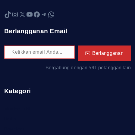
TikTok
Instagram
X
YouTube
Facebook
Telegram
WhatsApp
Berlangganan Email
Ketikkan email Anda...
✉️ Berlangganan
Bergabung dengan 591 pelanggan lain
Kategori
Akademi TNI
Berita
Download