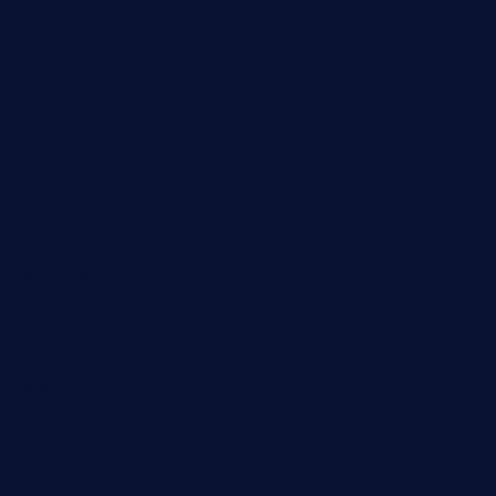
Formasi CASN
Info ASN
Karir ASN
Pelatihan
Pendidikan
Pengumuman
Peraturan
Rekrutmen KDKMP
Rekrutmen Polri
Sekolah Kedinasan
Seleksi CASN
Surat Edaran
Tutorial