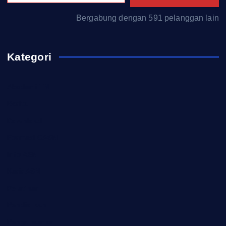
Bergabung dengan 591 pelanggan lain
Kategori
Akademi TNI
Berita
Download
Formasi CASN
Info ASN
Karir ASN
Pelatihan
Pendidikan
Pengumuman