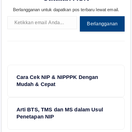
Berlangganan untuk dapatkan pos terbaru lewat email.
Ketikkan email Anda...
Berlangganan
N
Cara Cek NIP & NIPPPK Dengan
a
Mudah & Cepat
v
Arti BTS, TMS dan MS dalam Usul
i
Penetapan NIP
g