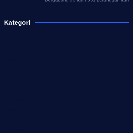
Kategori
Akademi TNI
Berita
Download
Formasi CASN
Info ASN
Karir ASN
Pelatihan
Pendidikan
Pengumuman
Peraturan