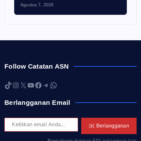
Agustus 7, 2026
Follow Catatan ASN
TikTok
Instagram
X
YouTube
Facebook
Telegram
WhatsApp
Berlangganan Email
Ketikkan email Anda...
✉️ Berlangganan
Bergabung dengan 591 pelanggan lain