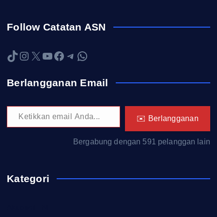
Follow Catatan ASN
TikTok
Instagram
X
YouTube
Facebook
Telegram
WhatsApp
Berlangganan Email
Ketikkan email Anda...
✉️ Berlangganan
Bergabung dengan 591 pelanggan lain
Kategori
Akademi TNI