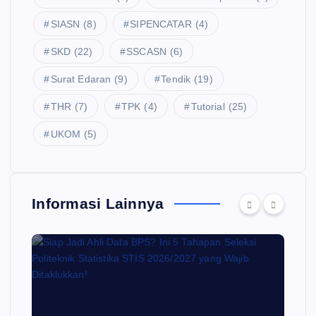
SIASN
(8)
SIPENCATAR
(4)
SKD
(22)
SSCASN
(6)
Surat Edaran
(9)
Tendik
(19)
THR
(7)
TPK
(4)
Tutorial
(25)
UKOM
(5)
Informasi Lainnya