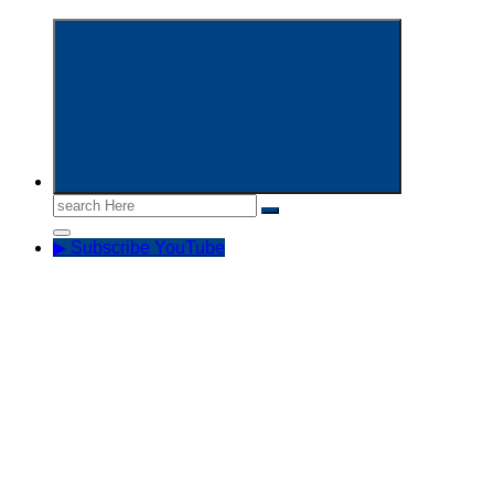
Informasi Aparatur Sipil Negara
Search
for:
▶ Subscribe YouTube