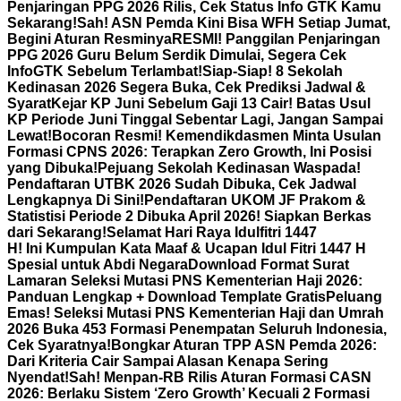
Penjaringan PPG 2026 Rilis, Cek Status Info GTK Kamu
Sekarang!
Sah! ASN Pemda Kini Bisa WFH Setiap Jumat,
Begini Aturan Resminya
RESMI! Panggilan Penjaringan
PPG 2026 Guru Belum Serdik Dimulai, Segera Cek
InfoGTK Sebelum Terlambat!
Siap-Siap! 8 Sekolah
Kedinasan 2026 Segera Buka, Cek Prediksi Jadwal &
Syarat
Kejar KP Juni Sebelum Gaji 13 Cair! Batas Usul
KP Periode Juni Tinggal Sebentar Lagi, Jangan Sampai
Lewat!
Bocoran Resmi! Kemendikdasmen Minta Usulan
Formasi CPNS 2026: Terapkan Zero Growth, Ini Posisi
yang Dibuka!
Pejuang Sekolah Kedinasan Waspada!
Pendaftaran UTBK 2026 Sudah Dibuka, Cek Jadwal
Lengkapnya Di Sini!
Pendaftaran UKOM JF Prakom &
Statistisi Periode 2 Dibuka April 2026! Siapkan Berkas
dari Sekarang!
Selamat Hari Raya Idulfitri 1447
H! Ini Kumpulan Kata Maaf & Ucapan Idul Fitri 1447 H
Spesial untuk Abdi Negara
Download Format Surat
Lamaran Seleksi Mutasi PNS Kementerian Haji 2026:
Panduan Lengkap + Download Template Gratis
Peluang
Emas! Seleksi Mutasi PNS Kementerian Haji dan Umrah
2026 Buka 453 Formasi Penempatan Seluruh Indonesia,
Cek Syaratnya!
Bongkar Aturan TPP ASN Pemda 2026:
Dari Kriteria Cair Sampai Alasan Kenapa Sering
Nyendat!
Sah! Menpan-RB Rilis Aturan Formasi CASN
2026: Berlaku Sistem ‘Zero Growth’ Kecuali 2 Formasi