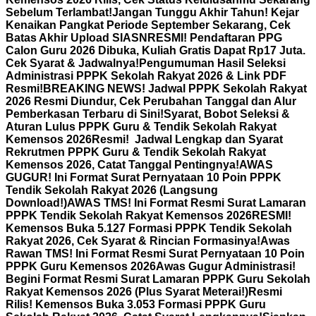
Sebelum Terlambat!
Jangan Tunggu Akhir Tahun! Kejar
Kenaikan Pangkat Periode September Sekarang, Cek
Batas Akhir Upload SIASN
RESMI! Pendaftaran PPG
Calon Guru 2026 Dibuka, Kuliah Gratis Dapat Rp17 Juta.
Cek Syarat & Jadwalnya!
Pengumuman Hasil Seleksi
Administrasi PPPK Sekolah Rakyat 2026 & Link PDF
Resmi!
BREAKING NEWS! Jadwal PPPK Sekolah Rakyat
2026 Resmi Diundur, Cek Perubahan Tanggal dan Alur
Pemberkasan Terbaru di Sini!
Syarat, Bobot Seleksi &
Aturan Lulus PPPK Guru & Tendik Sekolah Rakyat
Kemensos 2026
Resmi! Jadwal Lengkap dan Syarat
Rekrutmen PPPK Guru & Tendik Sekolah Rakyat
Kemensos 2026, Catat Tanggal Pentingnya!
AWAS
GUGUR! Ini Format Surat Pernyataan 10 Poin PPPK
Tendik Sekolah Rakyat 2026 (Langsung
Download!)
AWAS TMS! Ini Format Resmi Surat Lamaran
PPPK Tendik Sekolah Rakyat Kemensos 2026
RESMI!
Kemensos Buka 5.127 Formasi PPPK Tendik Sekolah
Rakyat 2026, Cek Syarat & Rincian Formasinya!
Awas
Rawan TMS! Ini Format Resmi Surat Pernyataan 10 Poin
PPPK Guru Kemensos 2026
Awas Gugur Administrasi!
Begini Format Resmi Surat Lamaran PPPK Guru Sekolah
Rakyat Kemensos 2026 (Plus Syarat Meterai!)
Resmi
Rilis! Kemensos Buka 3.053 Formasi PPPK Guru