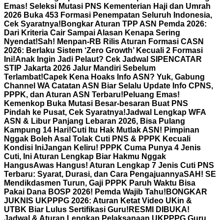
Emas! Seleksi Mutasi PNS Kementerian Haji dan Umrah
2026 Buka 453 Formasi Penempatan Seluruh Indonesia,
Cek Syaratnya!
Bongkar Aturan TPP ASN Pemda 2026:
Dari Kriteria Cair Sampai Alasan Kenapa Sering
Nyendat!
Sah! Menpan-RB Rilis Aturan Formasi CASN
2026: Berlaku Sistem ‘Zero Growth’ Kecuali 2 Formasi
Ini!
Anak Ingin Jadi Pelaut? Cek Jadwal SIPENCATAR
STIP Jakarta 2026 Jalur Mandiri Sebelum
Terlambat!
Capek Kena Hoaks Info ASN? Yuk, Gabung
Channel WA Catatan ASN Biar Selalu Update Info CPNS,
PPPK, dan Aturan ASN Terbaru!
Peluang Emas!
Kemenkop Buka Mutasi Besar-besaran Buat PNS
Pindah ke Pusat, Cek Syaratnya!
Jadwal Lengkap WFA
ASN & Libur Panjang Lebaran 2026, Bisa Pulang
Kampung 14 Hari!
Cuti Itu Hak Mutlak ASN! Pimpinan
Nggak Boleh Asal Tolak Cuti PNS & PPPK Kecuali
Kondisi Ini
Jangan Keliru! PPPK Cuma Punya 4 Jenis
Cuti, Ini Aturan Lengkap Biar Hakmu Nggak
Hangus
Awas Hangus! Aturan Lengkap 7 Jenis Cuti PNS
Terbaru: Syarat, Durasi, dan Cara Pengajuannya
SAH! SE
Mendikdasmen Turun, Gaji PPPK Paruh Waktu Bisa
Pakai Dana BOSP 2026! Pemda Wajib Tahu!
BONGKAR
JUKNIS UKPPPG 2026: Aturan Ketat Video UKin &
UTBK Biar Lulus Sertifikasi Guru!
RESMI DIBUKA!
Jadwal & Aturan Lengkap Pelaksanaan UKPPPG Guru