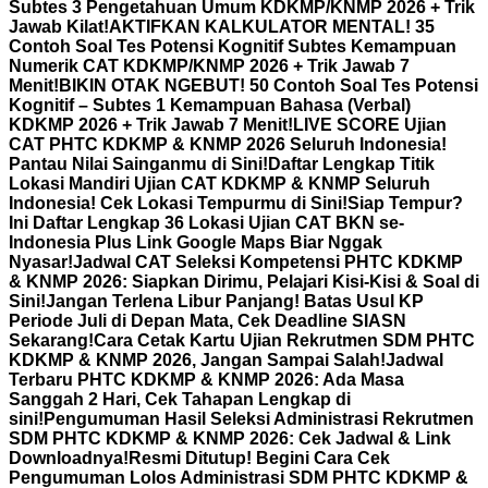
Subtes 3 Pengetahuan Umum KDKMP/KNMP 2026 + Trik
Jawab Kilat!
AKTIFKAN KALKULATOR MENTAL! 35
Contoh Soal Tes Potensi Kognitif Subtes Kemampuan
Numerik CAT KDKMP/KNMP 2026 + Trik Jawab 7
Menit!
BIKIN OTAK NGEBUT! 50 Contoh Soal Tes Potensi
Kognitif – Subtes 1 Kemampuan Bahasa (Verbal)
KDKMP 2026 + Trik Jawab 7 Menit!
LIVE SCORE Ujian
CAT PHTC KDKMP & KNMP 2026 Seluruh Indonesia!
Pantau Nilai Sainganmu di Sini!
Daftar Lengkap Titik
Lokasi Mandiri Ujian CAT KDKMP & KNMP Seluruh
Indonesia! Cek Lokasi Tempurmu di Sini!
Siap Tempur?
Ini Daftar Lengkap 36 Lokasi Ujian CAT BKN se-
Indonesia Plus Link Google Maps Biar Nggak
Nyasar!
Jadwal CAT Seleksi Kompetensi PHTC KDKMP
& KNMP 2026: Siapkan Dirimu, Pelajari Kisi-Kisi & Soal di
Sini!
Jangan Terlena Libur Panjang! Batas Usul KP
Periode Juli di Depan Mata, Cek Deadline SIASN
Sekarang!
Cara Cetak Kartu Ujian Rekrutmen SDM PHTC
KDKMP & KNMP 2026, Jangan Sampai Salah!
Jadwal
Terbaru PHTC KDKMP & KNMP 2026: Ada Masa
Sanggah 2 Hari, Cek Tahapan Lengkap di
sini!
Pengumuman Hasil Seleksi Administrasi Rekrutmen
SDM PHTC KDKMP & KNMP 2026: Cek Jadwal & Link
Downloadnya!
Resmi Ditutup! Begini Cara Cek
Pengumuman Lolos Administrasi SDM PHTC KDKMP &