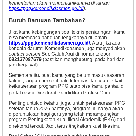
kementerian akan mengumumkannya di laman
https://ppg.kemendikdasmen.go.id/
)
.
Butuh Bantuan Tambahan?
Jika kamu kebingungan soal teknis penjaringan, kamu
bisa membaca panduan lengkapnya di laman
https://ppg.kemendikdasmen.go.id/
. Atau jika ada
kendala darurat, Kemendikdasmen juga menyediakan
contact person
Sdr. Galuh Arqi di nomor telepon
082137087679
(pastikan menghubungi pada hari dan
jam kerja ya!).
Sementara itu, buat kamu yang belum masuk sasaran
kali ini, jangan berkecil hati. Informasi lanjutan terkait
keikutsertaan program PPG tetap bisa kamu pantau di
portal resmi Direktorat Pendidikan Profesi Guru
.
Penting untuk diketahui juga, untuk pelaksanaan PPG
setelah tahun 2026 nantinya, program ini hanya akan
diperuntukkan bagi guru yang telah merampungkan
program Peningkatan Kualifikasi Akademik (PKA) dari
direktorat terkait
. Jadi, terus tingkatkan kualifikasimu!