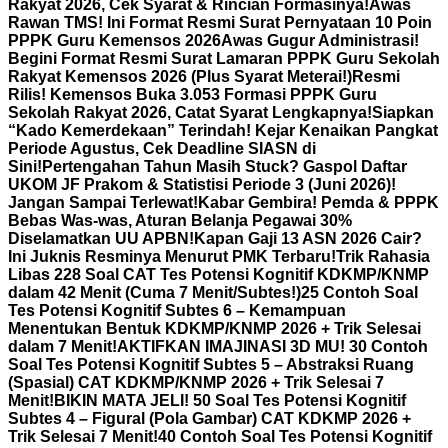
Rakyat 2026, Cek Syarat & Rincian Formasinya!
Awas
Rawan TMS! Ini Format Resmi Surat Pernyataan 10 Poin
PPPK Guru Kemensos 2026
Awas Gugur Administrasi!
Begini Format Resmi Surat Lamaran PPPK Guru Sekolah
Rakyat Kemensos 2026 (Plus Syarat Meterai!)
Resmi
Rilis! Kemensos Buka 3.053 Formasi PPPK Guru
Sekolah Rakyat 2026, Catat Syarat Lengkapnya!
Siapkan
“Kado Kemerdekaan” Terindah! Kejar Kenaikan Pangkat
Periode Agustus, Cek Deadline SIASN di
Sini!
Pertengahan Tahun Masih Stuck? Gaspol Daftar
UKOM JF Prakom & Statistisi Periode 3 (Juni 2026)!
Jangan Sampai Terlewat!
Kabar Gembira! Pemda & PPPK
Bebas Was-was, Aturan Belanja Pegawai 30%
Diselamatkan UU APBN!
Kapan Gaji 13 ASN 2026 Cair?
Ini Juknis Resminya Menurut PMK Terbaru!
Trik Rahasia
Libas 228 Soal CAT Tes Potensi Kognitif KDKMP/KNMP
dalam 42 Menit (Cuma 7 Menit/Subtes!)
25 Contoh Soal
Tes Potensi Kognitif Subtes 6 – Kemampuan
Menentukan Bentuk KDKMP/KNMP 2026 + Trik Selesai
dalam 7 Menit!
AKTIFKAN IMAJINASI 3D MU! 30 Contoh
Soal Tes Potensi Kognitif Subtes 5 – Abstraksi Ruang
(Spasial) CAT KDKMP/KNMP 2026 + Trik Selesai 7
Menit!
BIKIN MATA JELI! 50 Soal Tes Potensi Kognitif
Subtes 4 – Figural (Pola Gambar) CAT KDKMP 2026 +
Trik Selesai 7 Menit!
40 Contoh Soal Tes Potensi Kognitif