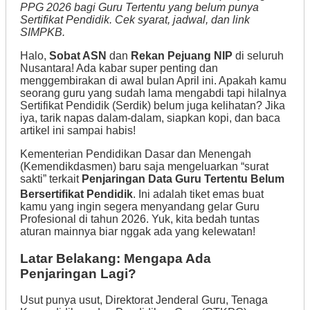
PPG 2026 bagi Guru Tertentu yang belum punya
Sertifikat Pendidik. Cek syarat, jadwal, dan link
SIMPKB.
Halo,
Sobat ASN
dan
Rekan Pejuang NIP
di seluruh
Nusantara! Ada kabar super penting dan
menggembirakan di awal bulan April ini. Apakah kamu
seorang guru yang sudah lama mengabdi tapi hilalnya
Sertifikat Pendidik (Serdik) belum juga kelihatan? Jika
iya, tarik napas dalam-dalam, siapkan kopi, dan baca
artikel ini sampai habis!
Kementerian Pendidikan Dasar dan Menengah
(Kemendikdasmen) baru saja mengeluarkan “surat
sakti” terkait
Penjaringan Data Guru Tertentu Belum
Bersertifikat Pendidik
. Ini adalah tiket emas buat
kamu yang ingin segera menyandang gelar Guru
Profesional di tahun 2026. Yuk, kita bedah tuntas
aturan mainnya biar nggak ada yang kelewatan!
Latar Belakang: Mengapa Ada
Penjaringan Lagi?
Usut punya usut, Direktorat Jenderal Guru, Tenaga