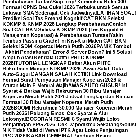
Pembahasan Tuntas!
Siap-siap! Kemenkeu Buka 300
Formasi CPNS Bea Cukai 2026 Terbuka untuk Semua
Lulusan SMA Sederajat, Cek Jadwalnya!
LATIHAN SOAL!
Prediksi Soal Tes Potensi Kognitif CAT BKN Seleksi
KDKMP & KNMP 2026 Lengkap Pembahasan
Contoh
Soal CAT BKN Seleksi KDKMP 2026 (Tes Kognitif &
Manajemen Koperasi) & Pembahasan Tuntas!
Yakin
Tembus Passing Grade! Ini Kisi-Kisi Materi CAT BKN
Seleksi SDM Koperasi Merah Putih 2026
PANIK Tombol
“Akhiri Pendaftaran” Error & Server Down? Ini 5 Solusi
Ampuh Atasi Kendala Daftar PHTC KDKMP
2026!
TUTORIAL LENGKAP Daftar Akun PHTC
Rekrutmen Manajer KDKMP 2026: Awas Salah Data
Auto-Gugur!
JANGAN SALAH KETIK! Link Download
Format Surat Pernyataan Manajer Koperasi 2026 &
Aturan Main E-Meterai Wajib
AWAS AUTO-GUGUR! Ini
Syarat & Berkas Wajib Rekrutmen 30 Ribu Manajer
Koperasi Merah Putih 2026
Jadwal Lengkap dan Rincian
Formasi 30 Ribu Manajer Koperasi Merah Putih
2026
BOOM! Rekrutmen 30.000 Manajer Koperasi Merah
Putih 2026! Peluang Emas, Cek Syarat & Alur
Lolosnya!
BOCORAN RESMI! 8 Syarat Wajib Lolos
Penjaringan PPG 2026, Cek Dapodikmu Sekarang!
Solusi
NIK Tidak Valid di Verval PTK Agar Lolos Penjaringan
PPG 2026!
KABAR GEMBIRA! Panduan Resmi