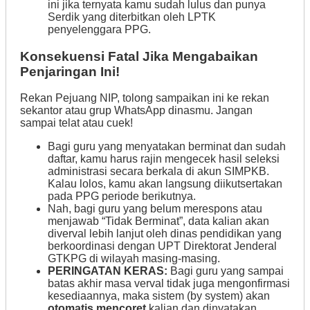
ini jika ternyata kamu sudah lulus dan punya
Serdik yang diterbitkan oleh LPTK
penyelenggara PPG.
Konsekuensi Fatal Jika Mengabaikan
Penjaringan Ini!
Rekan Pejuang NIP, tolong sampaikan ini ke rekan
sekantor atau grup WhatsApp dinasmu. Jangan
sampai telat atau cuek!
Bagi guru yang menyatakan berminat dan sudah
daftar, kamu harus rajin mengecek hasil seleksi
administrasi secara berkala di akun SIMPKB.
Kalau lolos, kamu akan langsung diikutsertakan
pada PPG periode berikutnya.
Nah, bagi guru yang belum merespons atau
menjawab “Tidak Berminat”, data kalian akan
diverval lebih lanjut oleh dinas pendidikan yang
berkoordinasi dengan UPT Direktorat Jenderal
GTKPG di wilayah masing-masing.
PERINGATAN KERAS:
Bagi guru yang sampai
batas akhir masa verval tidak juga mengonfirmasi
kesediaannya, maka sistem (by system) akan
otomatis mencoret
kalian dan dinyatakan