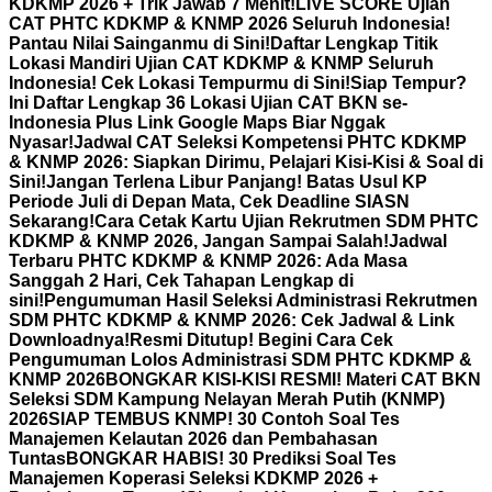
KDKMP 2026 + Trik Jawab 7 Menit!
LIVE SCORE Ujian
CAT PHTC KDKMP & KNMP 2026 Seluruh Indonesia!
Pantau Nilai Sainganmu di Sini!
Daftar Lengkap Titik
Lokasi Mandiri Ujian CAT KDKMP & KNMP Seluruh
Indonesia! Cek Lokasi Tempurmu di Sini!
Siap Tempur?
Ini Daftar Lengkap 36 Lokasi Ujian CAT BKN se-
Indonesia Plus Link Google Maps Biar Nggak
Nyasar!
Jadwal CAT Seleksi Kompetensi PHTC KDKMP
& KNMP 2026: Siapkan Dirimu, Pelajari Kisi-Kisi & Soal di
Sini!
Jangan Terlena Libur Panjang! Batas Usul KP
Periode Juli di Depan Mata, Cek Deadline SIASN
Sekarang!
Cara Cetak Kartu Ujian Rekrutmen SDM PHTC
KDKMP & KNMP 2026, Jangan Sampai Salah!
Jadwal
Terbaru PHTC KDKMP & KNMP 2026: Ada Masa
Sanggah 2 Hari, Cek Tahapan Lengkap di
sini!
Pengumuman Hasil Seleksi Administrasi Rekrutmen
SDM PHTC KDKMP & KNMP 2026: Cek Jadwal & Link
Downloadnya!
Resmi Ditutup! Begini Cara Cek
Pengumuman Lolos Administrasi SDM PHTC KDKMP &
KNMP 2026
BONGKAR KISI-KISI RESMI! Materi CAT BKN
Seleksi SDM Kampung Nelayan Merah Putih (KNMP)
2026
SIAP TEMBUS KNMP! 30 Contoh Soal Tes
Manajemen Kelautan 2026 dan Pembahasan
Tuntas
BONGKAR HABIS! 30 Prediksi Soal Tes
Manajemen Koperasi Seleksi KDKMP 2026 +