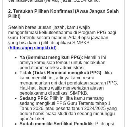
verifikasi-validasi (verval) ijazah S1/D4 kamu.
2. Tentukan Pilihan Konfirmasi (Awas Jangan Salah
Pilih!)
Setelah beres urusan ijazah, kamu wajib
mengonfirmasi keikutsertaanmu di Program PPG bagi
Guru Tertentu secara mandiri. Ada 4 opsi jawaban
yang bisa kamu pilih di aplikasi SIMPKB
(
https://ppg.simpkb.id
):
Ya (Berminat mengikuti PPG):
Memilih ini
artinya kamu siap tempur untuk melakukan
pendaftaran seleksi administrasi.
Tidak (Tidak Berminat mengikuti PPG):
Jika
kamu memilih ini, artinya kamu resmi
mengundurkan diri dari pendataan sasaran PPG.
Hati-hati, kamu wajib menyertakan alasan
penolakanmu di aplikasi SIMPKB.
Sedang PPG:
Pilih ini jika kamu memang
sedang mengikuti PPG Guru Tertentu tahap 1
Tahun 2026, atau peserta tahun 2024/2025 yang
belum habis masa studi dan sedang menunggu
ujian/retaker.
Sudah memiliki Sertifikat Pendidik:
Pilih opsi