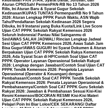
Kedinasan PKN STAN, Syarat Daftar, Jurusan, dan
Aturan CPNS
Sah! PermenPAN-RB No 13 Tahun 2026
Rilis, Ini Aturan Baru & Syarat Gugur Sekolah
Kedinasan!
KUPAS TUNTAS PermenpanRB No 9 Tahun
2026: Aturan Lengkap PPPK Paruh Waktu, ASN Wajib
Tahu!
Pendaftaran Sekolah Kedinasan 2026 Segera
Dibuka, Ini 9 Instansi yang Buka Kuota!
Link Live Score
Ujian CAT PPPK Sekolah Rakyat Kemensos 2026
Seluruh Indonesia! Pantau Nilai Sainganmu di
Sini!
AWAS SALAH JADWAL! Rincian Lengkap Jadwal
Sesi Ujian CAT PPPK Kemensos 2026, Awas Salah Jam
Bisa Gugur!
AWAS GUGUR! Ini Syarat Dokumen & Aturan
Berpakaian Ujian CAT PPPK Sekolah Rakya Kemensos
2026, Ada Syarat Scan di HP!
Contoh Soal Ujian CAT
PPPK Operator Layanan Operasional Sekolah Rakyat
2026: Lengkap dengan Jawaban!
Contoh Soal Ujian CAT
PPPK Tendik Kemensos 2026: Pengelola Layanan
Operasional (Operator & Keuangan) dengan
Pembahasan!
Contoh Soal CAT PPPK Tendik Sekolah
Rakyat Kemensos 2026: Penata Layanan Operasional &
Pembahasannya!
Contoh Soal CAT PPPK Guru Sekolah
Rakyat 2026: Jawaban & Pembahasan Sesuai Kisi-Kisi
Resmi Kemensos!
BOCORAN RESMI! Kisi-Kisi Materi
Ujian CAT PPPK Sekolah Rakyat Kemensos 2026,
Pelajari Poin Ini Biar Lolos!
CEK SEKARANG! Daftar