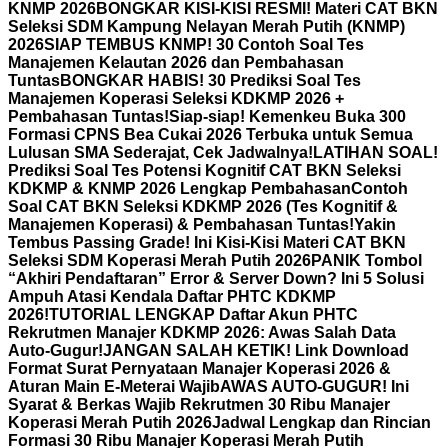
KNMP 2026
BONGKAR KISI-KISI RESMI! Materi CAT BKN
Seleksi SDM Kampung Nelayan Merah Putih (KNMP)
2026
SIAP TEMBUS KNMP! 30 Contoh Soal Tes
Manajemen Kelautan 2026 dan Pembahasan
Tuntas
BONGKAR HABIS! 30 Prediksi Soal Tes
Manajemen Koperasi Seleksi KDKMP 2026 +
Pembahasan Tuntas!
Siap-siap! Kemenkeu Buka 300
Formasi CPNS Bea Cukai 2026 Terbuka untuk Semua
Lulusan SMA Sederajat, Cek Jadwalnya!
LATIHAN SOAL!
Prediksi Soal Tes Potensi Kognitif CAT BKN Seleksi
KDKMP & KNMP 2026 Lengkap Pembahasan
Contoh
Soal CAT BKN Seleksi KDKMP 2026 (Tes Kognitif &
Manajemen Koperasi) & Pembahasan Tuntas!
Yakin
Tembus Passing Grade! Ini Kisi-Kisi Materi CAT BKN
Seleksi SDM Koperasi Merah Putih 2026
PANIK Tombol
“Akhiri Pendaftaran” Error & Server Down? Ini 5 Solusi
Ampuh Atasi Kendala Daftar PHTC KDKMP
2026!
TUTORIAL LENGKAP Daftar Akun PHTC
Rekrutmen Manajer KDKMP 2026: Awas Salah Data
Auto-Gugur!
JANGAN SALAH KETIK! Link Download
Format Surat Pernyataan Manajer Koperasi 2026 &
Aturan Main E-Meterai Wajib
AWAS AUTO-GUGUR! Ini
Syarat & Berkas Wajib Rekrutmen 30 Ribu Manajer
Koperasi Merah Putih 2026
Jadwal Lengkap dan Rincian
Formasi 30 Ribu Manajer Koperasi Merah Putih