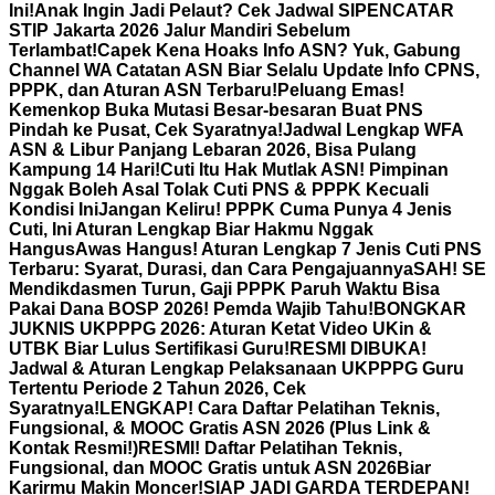
Ini!
Anak Ingin Jadi Pelaut? Cek Jadwal SIPENCATAR
STIP Jakarta 2026 Jalur Mandiri Sebelum
Terlambat!
Capek Kena Hoaks Info ASN? Yuk, Gabung
Channel WA Catatan ASN Biar Selalu Update Info CPNS,
PPPK, dan Aturan ASN Terbaru!
Peluang Emas!
Kemenkop Buka Mutasi Besar-besaran Buat PNS
Pindah ke Pusat, Cek Syaratnya!
Jadwal Lengkap WFA
ASN & Libur Panjang Lebaran 2026, Bisa Pulang
Kampung 14 Hari!
Cuti Itu Hak Mutlak ASN! Pimpinan
Nggak Boleh Asal Tolak Cuti PNS & PPPK Kecuali
Kondisi Ini
Jangan Keliru! PPPK Cuma Punya 4 Jenis
Cuti, Ini Aturan Lengkap Biar Hakmu Nggak
Hangus
Awas Hangus! Aturan Lengkap 7 Jenis Cuti PNS
Terbaru: Syarat, Durasi, dan Cara Pengajuannya
SAH! SE
Mendikdasmen Turun, Gaji PPPK Paruh Waktu Bisa
Pakai Dana BOSP 2026! Pemda Wajib Tahu!
BONGKAR
JUKNIS UKPPPG 2026: Aturan Ketat Video UKin &
UTBK Biar Lulus Sertifikasi Guru!
RESMI DIBUKA!
Jadwal & Aturan Lengkap Pelaksanaan UKPPPG Guru
Tertentu Periode 2 Tahun 2026, Cek
Syaratnya!
LENGKAP! Cara Daftar Pelatihan Teknis,
Fungsional, & MOOC Gratis ASN 2026 (Plus Link &
Kontak Resmi!)
RESMI! Daftar Pelatihan Teknis,
Fungsional, dan MOOC Gratis untuk ASN 2026Biar
Karirmu Makin Moncer!
SIAP JADI GARDA TERDEPAN!