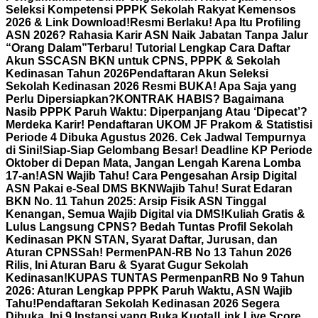
Seleksi Kompetensi PPPK Sekolah Rakyat Kemensos
2026 & Link Download!
Resmi Berlaku! Apa Itu Profiling
ASN 2026? Rahasia Karir ASN Naik Jabatan Tanpa Jalur
“Orang Dalam”
Terbaru! Tutorial Lengkap Cara Daftar
Akun SSCASN BKN untuk CPNS, PPPK & Sekolah
Kedinasan Tahun 2026
Pendaftaran Akun Seleksi
Sekolah Kedinasan 2026 Resmi BUKA! Apa Saja yang
Perlu Dipersiapkan?
KONTRAK HABIS? Bagaimana
Nasib PPPK Paruh Waktu: Diperpanjang Atau ‘Dipecat’?
Merdeka Karir! Pendaftaran UKOM JF Prakom & Statistisi
Periode 4 Dibuka Agustus 2026. Cek Jadwal Tempurnya
di Sini!
Siap-Siap Gelombang Besar! Deadline KP Periode
Oktober di Depan Mata, Jangan Lengah Karena Lomba
17-an!
ASN Wajib Tahu! Cara Pengesahan Arsip Digital
ASN Pakai e-Seal DMS BKN
Wajib Tahu! Surat Edaran
BKN No. 11 Tahun 2025: Arsip Fisik ASN Tinggal
Kenangan, Semua Wajib Digital via DMS!
Kuliah Gratis &
Lulus Langsung CPNS? Bedah Tuntas Profil Sekolah
Kedinasan PKN STAN, Syarat Daftar, Jurusan, dan
Aturan CPNS
Sah! PermenPAN-RB No 13 Tahun 2026
Rilis, Ini Aturan Baru & Syarat Gugur Sekolah
Kedinasan!
KUPAS TUNTAS PermenpanRB No 9 Tahun
2026: Aturan Lengkap PPPK Paruh Waktu, ASN Wajib
Tahu!
Pendaftaran Sekolah Kedinasan 2026 Segera
Dibuka, Ini 9 Instansi yang Buka Kuota!
Link Live Score