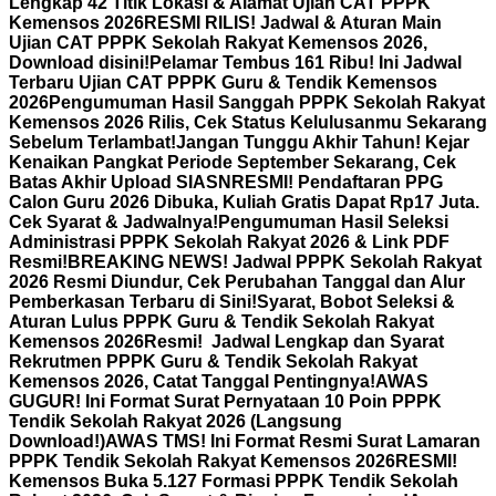
Lengkap 42 Titik Lokasi & Alamat Ujian CAT PPPK
Kemensos 2026
RESMI RILIS! Jadwal & Aturan Main
Ujian CAT PPPK Sekolah Rakyat Kemensos 2026,
Download disini!
Pelamar Tembus 161 Ribu! Ini Jadwal
Terbaru Ujian CAT PPPK Guru & Tendik Kemensos
2026
Pengumuman Hasil Sanggah PPPK Sekolah Rakyat
Kemensos 2026 Rilis, Cek Status Kelulusanmu Sekarang
Sebelum Terlambat!
Jangan Tunggu Akhir Tahun! Kejar
Kenaikan Pangkat Periode September Sekarang, Cek
Batas Akhir Upload SIASN
RESMI! Pendaftaran PPG
Calon Guru 2026 Dibuka, Kuliah Gratis Dapat Rp17 Juta.
Cek Syarat & Jadwalnya!
Pengumuman Hasil Seleksi
Administrasi PPPK Sekolah Rakyat 2026 & Link PDF
Resmi!
BREAKING NEWS! Jadwal PPPK Sekolah Rakyat
2026 Resmi Diundur, Cek Perubahan Tanggal dan Alur
Pemberkasan Terbaru di Sini!
Syarat, Bobot Seleksi &
Aturan Lulus PPPK Guru & Tendik Sekolah Rakyat
Kemensos 2026
Resmi! Jadwal Lengkap dan Syarat
Rekrutmen PPPK Guru & Tendik Sekolah Rakyat
Kemensos 2026, Catat Tanggal Pentingnya!
AWAS
GUGUR! Ini Format Surat Pernyataan 10 Poin PPPK
Tendik Sekolah Rakyat 2026 (Langsung
Download!)
AWAS TMS! Ini Format Resmi Surat Lamaran
PPPK Tendik Sekolah Rakyat Kemensos 2026
RESMI!
Kemensos Buka 5.127 Formasi PPPK Tendik Sekolah