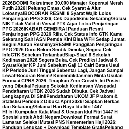
2026
BOOM! Rekrutmen 30.000 Manajer Koperasi Merah
Putih 2026! Peluang Emas, Cek Syarat & Alur
Lolosnya!
BOCORAN RESMI! 8 Syarat Wajib Lolos
Penjaringan PPG 2026, Cek Dapodikmu Sekarang!
Solusi
NIK Tidak Valid di Verval PTK Agar Lolos Penjaringan
PPG 2026!
KABAR GEMBIRA! Panduan Resmi
Penjaringan PPG 2026 Rilis, Cek Status Info GTK Kamu
Sekarang!
Sah! ASN Pemda Kini Bisa WFH Setiap Jumat,
Begini Aturan Resminya
RESMI! Panggilan Penjaringan
PPG 2026 Guru Belum Serdik Dimulai, Segera Cek
InfoGTK Sebelum Terlambat!
Siap-Siap! 8 Sekolah
Kedinasan 2026 Segera Buka, Cek Prediksi Jadwal &
Syarat
Kejar KP Juni Sebelum Gaji 13 Cair! Batas Usul
KP Periode Juni Tinggal Sebentar Lagi, Jangan Sampai
Lewat!
Bocoran Resmi! Kemendikdasmen Minta Usulan
Formasi CPNS 2026: Terapkan Zero Growth, Ini Posisi
yang Dibuka!
Pejuang Sekolah Kedinasan Waspada!
Pendaftaran UTBK 2026 Sudah Dibuka, Cek Jadwal
Lengkapnya Di Sini!
Pendaftaran UKOM JF Prakom &
Statistisi Periode 2 Dibuka April 2026! Siapkan Berkas
dari Sekarang!
Selamat Hari Raya Idulfitri 1447
H! Ini Kumpulan Kata Maaf & Ucapan Idul Fitri 1447 H
Spesial untuk Abdi Negara
Download Format Surat
Lamaran Seleksi Mutasi PNS Kementerian Haji 2026:
Panduan Lengkap + Download Template Gratis
Peluang