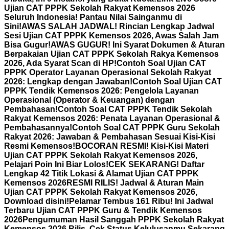
Ujian CAT PPPK Sekolah Rakyat Kemensos 2026
Seluruh Indonesia! Pantau Nilai Sainganmu di
Sini!
AWAS SALAH JADWAL! Rincian Lengkap Jadwal
Sesi Ujian CAT PPPK Kemensos 2026, Awas Salah Jam
Bisa Gugur!
AWAS GUGUR! Ini Syarat Dokumen & Aturan
Berpakaian Ujian CAT PPPK Sekolah Rakya Kemensos
2026, Ada Syarat Scan di HP!
Contoh Soal Ujian CAT
PPPK Operator Layanan Operasional Sekolah Rakyat
2026: Lengkap dengan Jawaban!
Contoh Soal Ujian CAT
PPPK Tendik Kemensos 2026: Pengelola Layanan
Operasional (Operator & Keuangan) dengan
Pembahasan!
Contoh Soal CAT PPPK Tendik Sekolah
Rakyat Kemensos 2026: Penata Layanan Operasional &
Pembahasannya!
Contoh Soal CAT PPPK Guru Sekolah
Rakyat 2026: Jawaban & Pembahasan Sesuai Kisi-Kisi
Resmi Kemensos!
BOCORAN RESMI! Kisi-Kisi Materi
Ujian CAT PPPK Sekolah Rakyat Kemensos 2026,
Pelajari Poin Ini Biar Lolos!
CEK SEKARANG! Daftar
Lengkap 42 Titik Lokasi & Alamat Ujian CAT PPPK
Kemensos 2026
RESMI RILIS! Jadwal & Aturan Main
Ujian CAT PPPK Sekolah Rakyat Kemensos 2026,
Download disini!
Pelamar Tembus 161 Ribu! Ini Jadwal
Terbaru Ujian CAT PPPK Guru & Tendik Kemensos
2026
Pengumuman Hasil Sanggah PPPK Sekolah Rakyat
Kemensos 2026 Rilis, Cek Status Kelulusanmu Sekarang