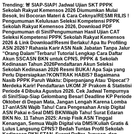
Skip
Trending:
🚨 SIAP-SIAP! Jadwal Ujian SKT PPPK
to
Sekolah Rakyat Kemensos 2026 Diumumkan Mulai
content
Besok, Ini Bocoran Materi & Cara Ceknya!
RESMI RILIS !
Pengumuman Kelulusan Seleksi Kompetensi PPPK
Sekolah Rakyat Kemensos 2026, Download PDF
Pengumuman di Sini!
Pengumuman Hasil Ujian CAT
Seleksi Kompetensi PPPK Sekolah Rakyat Kemensos
2026 & Link Download!
Resmi Berlaku! Apa Itu Profiling
ASN 2026? Rahasia Karir ASN Naik Jabatan Tanpa Jalur
“Orang Dalam”
Terbaru! Tutorial Lengkap Cara Daftar
Akun SSCASN BKN untuk CPNS, PPPK & Sekolah
Kedinasan Tahun 2026
Pendaftaran Akun Seleksi
Sekolah Kedinasan 2026 Resmi BUKA! Apa Saja yang
Perlu Dipersiapkan?
KONTRAK HABIS? Bagaimana
Nasib PPPK Paruh Waktu: Diperpanjang Atau ‘Dipecat’?
Merdeka Karir! Pendaftaran UKOM JF Prakom & Statistisi
Periode 4 Dibuka Agustus 2026. Cek Jadwal Tempurnya
di Sini!
Siap-Siap Gelombang Besar! Deadline KP Periode
Oktober di Depan Mata, Jangan Lengah Karena Lomba
17-an!
ASN Wajib Tahu! Cara Pengesahan Arsip Digital
ASN Pakai e-Seal DMS BKN
Wajib Tahu! Surat Edaran
BKN No. 11 Tahun 2025: Arsip Fisik ASN Tinggal
Kenangan, Semua Wajib Digital via DMS!
Kuliah Gratis &
Lulus Langsung CPNS? Bedah Tuntas Profil Sekolah