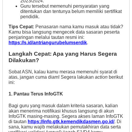
2023/2024.
Guru tersebut memenuhi persyaratan yang
ditentukan dan tentunya belum memiliki sertifikat
pendidik.
Tips Cepat:
Penasaran nama kamu masuk atau tidak?
Kamu bisa langsung mengecek data sasaran peserta
penjaringan melalui tautan resmi ini:
https://s.id/antriangurubelumserdik
.
Langkah Cepat: Apa yang Harus Segera
Dilakukan?
Sobat ASN, kalau kamu merasa memenuhi syarat di
atas, jangan cuma diam! Segera lakukan
action
berikut
ini:
1. Pantau Terus InfoGTK
Bagi guru yang masuk dalam kriteria sasaran, kalian
akan menerima notifikasi khusus langsung di akun
InfoGTK masing-masing. Segera akses laman InfoGTK
di tautan
https://info.gtk.kemendikdasmen.go.id/
. Di
sana, kamu wajib melakukan pemutakhiran data serta