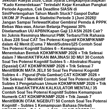
Sekolah Rakyat 2026, Catat Syarat Lengkapnya!
Siapkan
“Kado Kemerdekaan” Terindah! Kejar Kenaikan Pangkat
Periode Agustus, Cek Deadline SIASN di
Sini!
Pertengahan Tahun Masih Stuck? Gaspol Daftar
UKOM JF Prakom & Statistisi Periode 3 (Juni 2026)!
Jangan Sampai Terlewat!
Kabar Gembira! Pemda & PPPK
Bebas Was-was, Aturan Belanja Pegawai 30%
Diselamatkan UU APBN!
Kapan Gaji 13 ASN 2026 Cair?
Ini Juknis Resminya Menurut PMK Terbaru!
Trik Rahasia
Libas 228 Soal CAT Tes Potensi Kognitif KDKMP/KNMP
dalam 42 Menit (Cuma 7 Menit/Subtes!)
25 Contoh Soal
Tes Potensi Kognitif Subtes 6 – Kemampuan
Menentukan Bentuk KDKMP/KNMP 2026 + Trik Selesai
dalam 7 Menit!
AKTIFKAN IMAJINASI 3D MU! 30 Contoh
Soal Tes Potensi Kognitif Subtes 5 – Abstraksi Ruang
(Spasial) CAT KDKMP/KNMP 2026 + Trik Selesai 7
Menit!
BIKIN MATA JELI! 50 Soal Tes Potensi Kognitif
Subtes 4 – Figural (Pola Gambar) CAT KDKMP 2026 +
Trik Selesai 7 Menit!
40 Contoh Soal Tes Potensi Kognitif
Subtes 3 Pengetahuan Umum KDKMP/KNMP 2026 + Trik
Jawab Kilat!
AKTIFKAN KALKULATOR MENTAL! 35
Contoh Soal Tes Potensi Kognitif Subtes Kemampuan
Numerik CAT KDKMP/KNMP 2026 + Trik Jawab 7
Menit!
BIKIN OTAK NGEBUT! 50 Contoh Soal Tes Potensi
Kognitif – Subtes 1 Kemampuan Bahasa (Verbal)