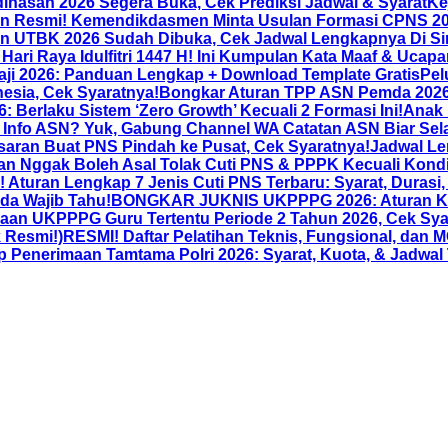
dinasan 2026 Segera Buka, Cek Prediksi Jadwal & Syarat
Ke
n Resmi! Kemendikdasmen Minta Usulan Formasi CPNS 2026
n UTBK 2026 Sudah Dibuka, Cek Jadwal Lengkapnya Di Sin
Hari Raya Idulfitri 1447 H! Ini Kumpulan Kata Maaf & Ucapan
aji 2026: Panduan Lengkap + Download Template Gratis
Pel
esia, Cek Syaratnya!
Bongkar Aturan TPP ASN Pemda 2026: 
 Berlaku Sistem ‘Zero Growth’ Kecuali 2 Formasi Ini!
Anak 
Info ASN? Yuk, Gabung Channel WA Catatan ASN Biar Sela
aran Buat PNS Pindah ke Pusat, Cek Syaratnya!
Jadwal Le
nan Nggak Boleh Asal Tolak Cuti PNS & PPPK Kecuali Kondis
Aturan Lengkap 7 Jenis Cuti PNS Terbaru: Syarat, Durasi
da Wajib Tahu!
BONGKAR JUKNIS UKPPPG 2026: Aturan Ketat
an UKPPPG Guru Tertentu Periode 2 Tahun 2026, Cek Sya
 Resmi!)
RESMI! Daftar Pelatihan Teknis, Fungsional, dan
nerimaan Tamtama Polri 2026: Syarat, Kuota, & Jadwal 