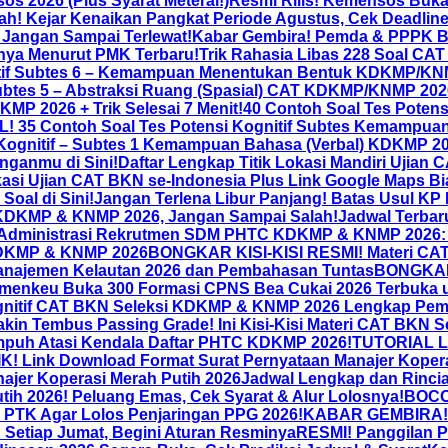
 2026 (Plus Syarat Meterai!)
Resmi Rilis! Kemensos Buka
! Kejar Kenaikan Pangkat Periode Agustus, Cek Deadline 
! Jangan Sampai Terlewat!
Kabar Gembira! Pemda & PPPK Be
inya Menurut PMK Terbaru!
Trik Rahasia Libas 228 Soal CA
tif Subtes 6 – Kemampuan Menentukan Bentuk KDKMP/KNMP 
btes 5 – Abstraksi Ruang (Spasial) CAT KDKMP/KNMP 2026 +
KMP 2026 + Trik Selesai 7 Menit!
40 Contoh Soal Tes Pote
5 Contoh Soal Tes Potensi Kognitif Subtes Kemampuan
ognitif – Subtes 1 Kemampuan Bahasa (Verbal) KDKMP 2026
nganmu di Sini!
Daftar Lengkap Titik Lokasi Mandiri Ujia
kasi Ujian CAT BKN se-Indonesia Plus Link Google Maps Bi
Soal di Sini!
Jangan Terlena Libur Panjang! Batas Usul KP 
 KDKMP & KNMP 2026, Jangan Sampai Salah!
Jadwal Terba
 Administrasi Rekrutmen SDM PHTC KDKMP & KNMP 2026: 
KDKMP & KNMP 2026
BONGKAR KISI-KISI RESMI! Materi CA
najemen Kelautan 2026 dan Pembahasan Tuntas
BONGKAR 
emenkeu Buka 300 Formasi CPNS Bea Cukai 2026 Terbuka 
ognitif CAT BKN Seleksi KDKMP & KNMP 2026 Lengkap Pe
akin Tembus Passing Grade! Ini Kisi-Kisi Materi CAT BKN 
 Ampuh Atasi Kendala Daftar PHTC KDKMP 2026!
TUTORIAL L
Link Download Format Surat Pernyataan Manajer Koperasi
ajer Koperasi Merah Putih 2026
Jadwal Lengkap dan Rincia
ih 2026! Peluang Emas, Cek Syarat & Alur Lolosnya!
BOCOR
al PTK Agar Lolos Penjaringan PPG 2026!
KABAR GEMBIRA! P
Setiap Jumat, Begini Aturan Resminya
RESMI! Panggilan P