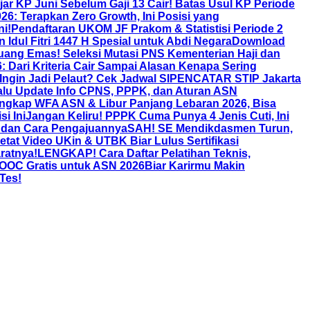
jar KP Juni Sebelum Gaji 13 Cair! Batas Usul KP Periode
: Terapkan Zero Growth, Ini Posisi yang
i!
Pendaftaran UKOM JF Prakom & Statistisi Periode 2
 Idul Fitri 1447 H Spesial untuk Abdi Negara
Download
uang Emas! Seleksi Mutasi PNS Kementerian Haji dan
Dari Kriteria Cair Sampai Alasan Kenapa Sering
Ingin Jadi Pelaut? Cek Jadwal SIPENCATAR STIP Jakarta
lu Update Info CPNS, PPPK, dan Aturan ASN
ngkap WFA ASN & Libur Panjang Lebaran 2026, Bisa
i Ini
Jangan Keliru! PPPK Cuma Punya 4 Jenis Cuti, Ini
, dan Cara Pengajuannya
SAH! SE Mendikdasmen Turun,
 Video UKin & UTBK Biar Lulus Sertifikasi
ratnya!
LENGKAP! Cara Daftar Pelatihan Teknis,
 MOOC Gratis untuk ASN 2026Biar Karirmu Makin
Tes!