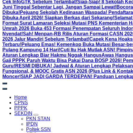
Cek InfoGTK Sebelum Terlambat!
Siap-Siap! 8 Sekolah Ke
Juni Tinggal Sebentar Lagi, Jangan Sampai Lewat!
Bocora
Dibuka!
Pejuang Sekolah Kedinasan Waspada! Pendaftara
Dibuka April 2026! Siapkan Berkas dari Sekarang!
Selamat 
Format Surat Lamaran Seleksi Mutasi PNS Kementerian H
Umrah 2026 Buka 453 Formasi Penempatan Seluruh Indon
Nyendat!
Sah! Menpan-RB Rilis Aturan Formasi CASN 2026:
2026 Jalur Mandiri Sebelum Terlambat!
Capek Kena Hoaks 
Terbaru!
Peluang Emas! Kemenkop Buka Mutasi Besar-bes
Pulang Kampung 14 Hari!
Cuti Itu Hak Mutlak ASN! Pimpi
Aturan Lengkap Biar Hakmu Nggak Hangus
Awas Hangus! 
Gaji PPPK Paruh Waktu Bisa Pakai Dana BOSP 2026! Pem
Guru!
RESMI DIBUKA! Jadwal & Aturan Lengkap Pelaksana
Fungsional, & MOOC Gratis ASN 2026 (Plus Link & Kontak
Moncer!
SIAP JADI GARDA TERDEPAN! Panduan Lengkap Pe
Home
CPNS
PPPK
SEKDIN
PKN STAN
IPDN
Poltek SSN