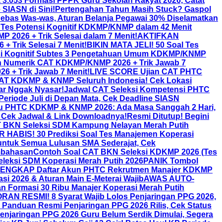
 3.053 Formasi PPPK Guru Sekolah Rakyat 2026, Catat
SIASN di Sini!
Pertengahan Tahun Masih Stuck? Gaspol
bas Was-was, Aturan Belanja Pegawai 30% Diselamatkan
T Tes Potensi Kognitif KDKMP/KNMP dalam 42 Menit
2026 + Trik Selesai dalam 7 Menit!
AKTIFKAN
 Trik Selesai 7 Menit!
BIKIN MATA JELI! 50 Soal Tes
nsi Kognitif Subtes 3 Pengetahuan Umum KDKMP/KNMP
 Numerik CAT KDKMP/KNMP 2026 + Trik Jawab 7
 + Trik Jawab 7 Menit!
LIVE SCORE Ujian CAT PHTC
n CAT KDKMP & KNMP Seluruh Indonesia! Cek Lokasi
ar Nggak Nyasar!
Jadwal CAT Seleksi Kompetensi PHTC
Periode Juli di Depan Mata, Cek Deadline SIASN
ru PHTC KDKMP & KNMP 2026: Ada Masa Sanggah 2 Hari,
Cek Jadwal & Link Downloadnya!
Resmi Ditutup! Begini
T BKN Seleksi SDM Kampung Nelayan Merah Putih
HABIS! 30 Prediksi Soal Tes Manajemen Koperasi
untuk Semua Lulusan SMA Sederajat, Cek
mbahasan
Contoh Soal CAT BKN Seleksi KDKMP 2026 (Tes
Seleksi SDM Koperasi Merah Putih 2026
PANIK Tombol
ENGKAP Daftar Akun PHTC Rekrutmen Manajer KDKMP
 2026 & Aturan Main E-Meterai Wajib
AWAS AUTO-
n Formasi 30 Ribu Manajer Koperasi Merah Putih
AN RESMI! 8 Syarat Wajib Lolos Penjaringan PPG 2026,
anduan Resmi Penjaringan PPG 2026 Rilis, Cek Status
enjaringan PPG 2026 Guru Belum Serdik Dimulai, Segera