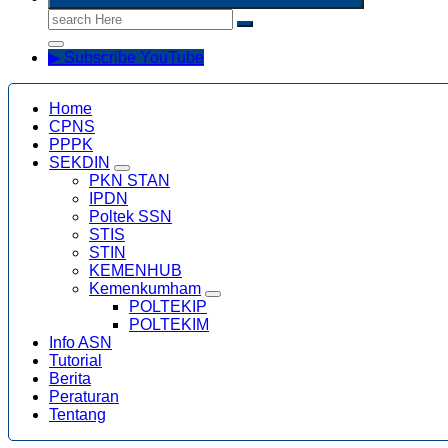
Search
for:
▶ Subscribe YouTube
Home
CPNS
PPPK
SEKDIN
PKN STAN
IPDN
Poltek SSN
STIS
STIN
KEMENHUB
Kemenkumham
POLTEKIP
POLTEKIM
Info ASN
Tutorial
Berita
Peraturan
Tentang