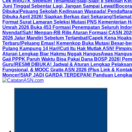
Cek InfoGTK Sebelum Terlambat!
Siap-Siap! 8 Sekolah Ke
Juni Tinggal Sebentar Lagi, Jangan Sampai Lewat!
Bocora
Dibuka!
Pejuang Sekolah Kedinasan Waspada! Pendaftara
Dibuka April 2026! Siapkan Berkas dari Sekarang!
Selamat 
Format Surat Lamaran Seleksi Mutasi PNS Kementerian H
Umrah 2026 Buka 453 Formasi Penempatan Seluruh Indon
Nyendat!
Sah! Menpan-RB Rilis Aturan Formasi CASN 2026:
2026 Jalur Mandiri Sebelum Terlambat!
Capek Kena Hoaks 
Terbaru!
Peluang Emas! Kemenkop Buka Mutasi Besar-bes
Pulang Kampung 14 Hari!
Cuti Itu Hak Mutlak ASN! Pimpi
Aturan Lengkap Biar Hakmu Nggak Hangus
Awas Hangus! 
Gaji PPPK Paruh Waktu Bisa Pakai Dana BOSP 2026! Pem
Guru!
RESMI DIBUKA! Jadwal & Aturan Lengkap Pelaksana
Fungsional, & MOOC Gratis ASN 2026 (Plus Link & Kontak
Moncer!
SIAP JADI GARDA TERDEPAN! Panduan Lengkap Pe
Informasi Aparatur Sipil Negara