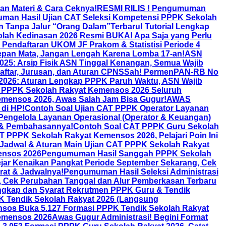
an Materi & Cara Ceknya!
RESMI RILIS ! Pengumuman
an Hasil Ujian CAT Seleksi Kompetensi PPPK Sekolah
an Tanpa Jalur “Orang Dalam”
Terbaru! Tutorial Lengkap
olah Kedinasan 2026 Resmi BUKA! Apa Saja yang Perlu
! Pendaftaran UKOM JF Prakom & Statistisi Periode 4
Depan Mata, Jangan Lengah Karena Lomba 17-an!
ASN
025: Arsip Fisik ASN Tinggal Kenangan, Semua Wajib
aftar, Jurusan, dan Aturan CPNS
Sah! PermenPAN-RB No
26: Aturan Lengkap PPPK Paruh Waktu, ASN Wajib
AT PPPK Sekolah Rakyat Kemensos 2026 Seluruh
ensos 2026, Awas Salah Jam Bisa Gugur!
AWAS
di HP!
Contoh Soal Ujian CAT PPPK Operator Layanan
engelola Layanan Operasional (Operator & Keuangan)
 & Pembahasannya!
Contoh Soal CAT PPPK Guru Sekolah
T PPPK Sekolah Rakyat Kemensos 2026, Pelajari Poin Ini
 Jadwal & Aturan Main Ujian CAT PPPK Sekolah Rakyat
ensos 2026
Pengumuman Hasil Sanggah PPPK Sekolah
jar Kenaikan Pangkat Periode September Sekarang, Cek
rat & Jadwalnya!
Pengumuman Hasil Seleksi Administrasi
Cek Perubahan Tanggal dan Alur Pemberkasan Terbaru
ngkap dan Syarat Rekrutmen PPPK Guru & Tendik
K Tendik Sekolah Rakyat 2026 (Langsung
sos Buka 5.127 Formasi PPPK Tendik Sekolah Rakyat
Kemensos 2026
Awas Gugur Administrasi! Begini Format