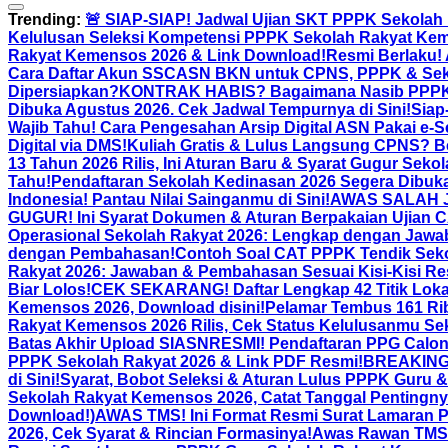
Trending:
🚨 SIAP-SIAP! Jadwal Ujian SKT PPPK Sekolah
Kelulusan Seleksi Kompetensi PPPK Sekolah Rakyat Ke
Rakyat Kemensos 2026 & Link Download!
Resmi Berlaku! 
Cara Daftar Akun SSCASN BKN untuk CPNS, PPPK & Sek
Dipersiapkan?
KONTRAK HABIS? Bagaimana Nasib PPPK Pa
Dibuka Agustus 2026. Cek Jadwal Tempurnya di Sini!
Siap
Wajib Tahu! Cara Pengesahan Arsip Digital ASN Pakai e
Digital via DMS!
Kuliah Gratis & Lulus Langsung CPNS? Be
13 Tahun 2026 Rilis, Ini Aturan Baru & Syarat Gugur Seko
Tahu!
Pendaftaran Sekolah Kedinasan 2026 Segera Dibuka,
Indonesia! Pantau Nilai Sainganmu di Sini!
AWAS SALAH JA
GUGUR! Ini Syarat Dokumen & Aturan Berpakaian Ujian 
Operasional Sekolah Rakyat 2026: Lengkap dengan Jawa
dengan Pembahasan!
Contoh Soal CAT PPPK Tendik Sek
Rakyat 2026: Jawaban & Pembahasan Sesuai Kisi-Kisi R
Biar Lolos!
CEK SEKARANG! Daftar Lengkap 42 Titik Lok
Kemensos 2026, Download disini!
Pelamar Tembus 161 Rib
Rakyat Kemensos 2026 Rilis, Cek Status Kelulusanmu Se
Batas Akhir Upload SIASN
RESMI! Pendaftaran PPG Calon 
PPPK Sekolah Rakyat 2026 & Link PDF Resmi!
BREAKING 
di Sini!
Syarat, Bobot Seleksi & Aturan Lulus PPPK Guru 
Sekolah Rakyat Kemensos 2026, Catat Tanggal Pentingny
Download!)
AWAS TMS! Ini Format Resmi Surat Lamaran 
2026, Cek Syarat & Rincian Formasinya!
Awas Rawan TMS! 