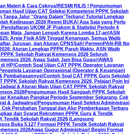
an Materi & Cara Ceknya!
RESMI RILIS ! Pengumuman
an Hasil Ujian CAT Seleksi Kompetensi PPPK Sekolah
an Tanpa Jalur “Orang Dalam”
Terbaru! Tutorial Lengkap
olah Kedinasan 2026 Resmi BUKA! Apa Saja yang Perlu
! Pendaftaran UKOM JF Prakom & Statistisi Periode 4
Depan Mata, Jangan Lengah Karena Lomba 17-an!
ASN
025: Arsip Fisik ASN Tinggal Kenangan, Semua Wajib
aftar, Jurusan, dan Aturan CPNS
Sah! PermenPAN-RB No
26: Aturan Lengkap PPPK Paruh Waktu, ASN Wajib
AT PPPK Sekolah Rakyat Kemensos 2026 Seluruh
ensos 2026, Awas Salah Jam Bisa Gugur!
AWAS
di HP!
Contoh Soal Ujian CAT PPPK Operator Layanan
engelola Layanan Operasional (Operator & Keuangan)
 & Pembahasannya!
Contoh Soal CAT PPPK Guru Sekolah
T PPPK Sekolah Rakyat Kemensos 2026, Pelajari Poin Ini
 Jadwal & Aturan Main Ujian CAT PPPK Sekolah Rakyat
ensos 2026
Pengumuman Hasil Sanggah PPPK Sekolah
jar Kenaikan Pangkat Periode September Sekarang, Cek
rat & Jadwalnya!
Pengumuman Hasil Seleksi Administrasi
Cek Perubahan Tanggal dan Alur Pemberkasan Terbaru
ngkap dan Syarat Rekrutmen PPPK Guru & Tendik
K Tendik Sekolah Rakyat 2026 (Langsung
sos Buka 5.127 Formasi PPPK Tendik Sekolah Rakyat
Kemensos 2026
Awas Gugur Administrasi! Begini Format