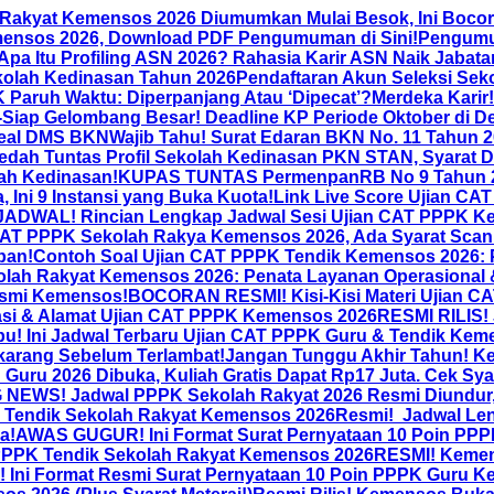
 Rakyat Kemensos 2026 Diumumkan Mulai Besok, Ini Bocor
mensos 2026, Download PDF Pengumuman di Sini!
Pengumum
Apa Itu Profiling ASN 2026? Rahasia Karir ASN Naik Jabat
olah Kedinasan Tahun 2026
Pendaftaran Akun Seleksi Sek
ruh Waktu: Diperpanjang Atau ‘Dipecat’?
Merdeka Karir
-Siap Gelombang Besar! Deadline KP Periode Oktober di 
-Seal DMS BKN
Wajib Tahu! Surat Edaran BKN No. 11 Tahun 2
dah Tuntas Profil Sekolah Kedinasan PKN STAN, Syarat D
lah Kedinasan!
KUPAS TUNTAS PermenpanRB No 9 Tahun 20
 Ini 9 Instansi yang Buka Kuota!
Link Live Score Ujian C
DWAL! Rincian Lengkap Jadwal Sesi Ujian CAT PPPK Kem
CAT PPPK Sekolah Rakya Kemensos 2026, Ada Syarat Scan 
ban!
Contoh Soal Ujian CAT PPPK Tendik Kemensos 2026: P
olah Rakyat Kemensos 2026: Penata Layanan Operasional
esmi Kemensos!
BOCORAN RESMI! Kisi-Kisi Materi Ujian CA
asi & Alamat Ujian CAT PPPK Kemensos 2026
RESMI RILIS!
u! Ini Jadwal Terbaru Ujian CAT PPPK Guru & Tendik Kem
karang Sebelum Terlambat!
Jangan Tunggu Akhir Tahun! Ke
Guru 2026 Dibuka, Kuliah Gratis Dapat Rp17 Juta. Cek Sya
NEWS! Jadwal PPPK Sekolah Rakyat 2026 Resmi Diundur, 
& Tendik Sekolah Rakyat Kemensos 2026
Resmi! Jadwal Le
a!
AWAS GUGUR! Ini Format Surat Pernyataan 10 Poin PPP
PPPK Tendik Sekolah Rakyat Kemensos 2026
RESMI! Kemen
Ini Format Resmi Surat Pernyataan 10 Poin PPPK Guru 