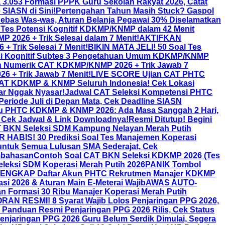
 3.053 Formasi PPPK Guru Sekolah Rakyat 2026, Catat
SIASN di Sini!
Pertengahan Tahun Masih Stuck? Gaspol
bas Was-was, Aturan Belanja Pegawai 30% Diselamatkan
T Tes Potensi Kognitif KDKMP/KNMP dalam 42 Menit
2026 + Trik Selesai dalam 7 Menit!
AKTIFKAN
 Trik Selesai 7 Menit!
BIKIN MATA JELI! 50 Soal Tes
nsi Kognitif Subtes 3 Pengetahuan Umum KDKMP/KNMP
 Numerik CAT KDKMP/KNMP 2026 + Trik Jawab 7
 + Trik Jawab 7 Menit!
LIVE SCORE Ujian CAT PHTC
n CAT KDKMP & KNMP Seluruh Indonesia! Cek Lokasi
ar Nggak Nyasar!
Jadwal CAT Seleksi Kompetensi PHTC
Periode Juli di Depan Mata, Cek Deadline SIASN
ru PHTC KDKMP & KNMP 2026: Ada Masa Sanggah 2 Hari,
Cek Jadwal & Link Downloadnya!
Resmi Ditutup! Begini
T BKN Seleksi SDM Kampung Nelayan Merah Putih
HABIS! 30 Prediksi Soal Tes Manajemen Koperasi
untuk Semua Lulusan SMA Sederajat, Cek
mbahasan
Contoh Soal CAT BKN Seleksi KDKMP 2026 (Tes
Seleksi SDM Koperasi Merah Putih 2026
PANIK Tombol
ENGKAP Daftar Akun PHTC Rekrutmen Manajer KDKMP
 2026 & Aturan Main E-Meterai Wajib
AWAS AUTO-
n Formasi 30 Ribu Manajer Koperasi Merah Putih
AN RESMI! 8 Syarat Wajib Lolos Penjaringan PPG 2026,
anduan Resmi Penjaringan PPG 2026 Rilis, Cek Status
enjaringan PPG 2026 Guru Belum Serdik Dimulai, Segera