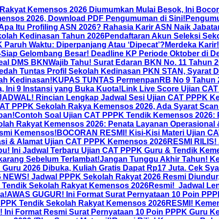
 Rakyat Kemensos 2026 Diumumkan Mulai Besok, Ini Bocor
mensos 2026, Download PDF Pengumuman di Sini!
Pengumum
Apa Itu Profiling ASN 2026? Rahasia Karir ASN Naik Jabat
olah Kedinasan Tahun 2026
Pendaftaran Akun Seleksi Sek
ruh Waktu: Diperpanjang Atau ‘Dipecat’?
Merdeka Karir
-Siap Gelombang Besar! Deadline KP Periode Oktober di 
-Seal DMS BKN
Wajib Tahu! Surat Edaran BKN No. 11 Tahun 2
dah Tuntas Profil Sekolah Kedinasan PKN STAN, Syarat D
lah Kedinasan!
KUPAS TUNTAS PermenpanRB No 9 Tahun 20
 Ini 9 Instansi yang Buka Kuota!
Link Live Score Ujian C
DWAL! Rincian Lengkap Jadwal Sesi Ujian CAT PPPK Kem
CAT PPPK Sekolah Rakya Kemensos 2026, Ada Syarat Scan 
ban!
Contoh Soal Ujian CAT PPPK Tendik Kemensos 2026: P
olah Rakyat Kemensos 2026: Penata Layanan Operasional
esmi Kemensos!
BOCORAN RESMI! Kisi-Kisi Materi Ujian CA
asi & Alamat Ujian CAT PPPK Kemensos 2026
RESMI RILIS!
u! Ini Jadwal Terbaru Ujian CAT PPPK Guru & Tendik Kem
karang Sebelum Terlambat!
Jangan Tunggu Akhir Tahun! Ke
Guru 2026 Dibuka, Kuliah Gratis Dapat Rp17 Juta. Cek Sya
NEWS! Jadwal PPPK Sekolah Rakyat 2026 Resmi Diundur, 
& Tendik Sekolah Rakyat Kemensos 2026
Resmi! Jadwal Le
a!
AWAS GUGUR! Ini Format Surat Pernyataan 10 Poin PPP
PPPK Tendik Sekolah Rakyat Kemensos 2026
RESMI! Kemen
Ini Format Resmi Surat Pernyataan 10 Poin PPPK Guru 