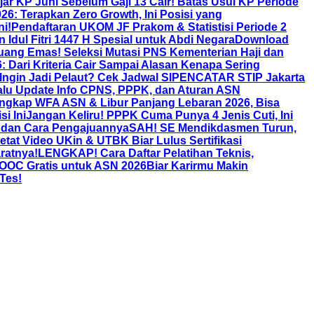
jar KP Juni Sebelum Gaji 13 Cair! Batas Usul KP Periode
: Terapkan Zero Growth, Ini Posisi yang
i!
Pendaftaran UKOM JF Prakom & Statistisi Periode 2
 Idul Fitri 1447 H Spesial untuk Abdi Negara
Download
uang Emas! Seleksi Mutasi PNS Kementerian Haji dan
Dari Kriteria Cair Sampai Alasan Kenapa Sering
Ingin Jadi Pelaut? Cek Jadwal SIPENCATAR STIP Jakarta
lu Update Info CPNS, PPPK, dan Aturan ASN
ngkap WFA ASN & Libur Panjang Lebaran 2026, Bisa
i Ini
Jangan Keliru! PPPK Cuma Punya 4 Jenis Cuti, Ini
, dan Cara Pengajuannya
SAH! SE Mendikdasmen Turun,
 Video UKin & UTBK Biar Lulus Sertifikasi
ratnya!
LENGKAP! Cara Daftar Pelatihan Teknis,
 MOOC Gratis untuk ASN 2026Biar Karirmu Makin
Tes!