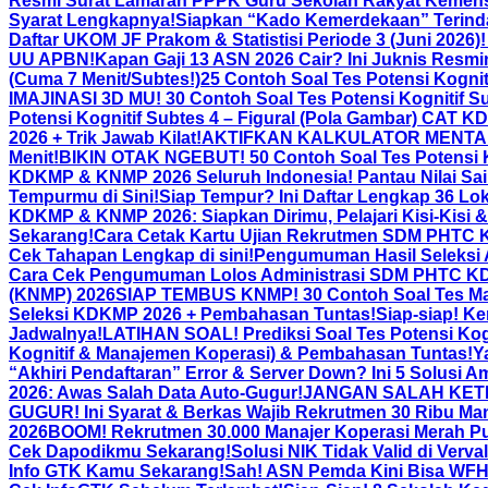
Resmi Surat Lamaran PPPK Guru Sekolah Rakyat Kemensos
Syarat Lengkapnya!
Siapkan “Kado Kemerdekaan” Terindah
Daftar UKOM JF Prakom & Statistisi Periode 3 (Juni 2026)
UU APBN!
Kapan Gaji 13 ASN 2026 Cair? Ini Juknis Resm
(Cuma 7 Menit/Subtes!)
25 Contoh Soal Tes Potensi Kogni
IMAJINASI 3D MU! 30 Contoh Soal Tes Potensi Kognitif Su
Potensi Kognitif Subtes 4 – Figural (Pola Gambar) CAT KD
2026 + Trik Jawab Kilat!
AKTIFKAN KALKULATOR MENTAL! 3
Menit!
BIKIN OTAK NGEBUT! 50 Contoh Soal Tes Potensi K
KDKMP & KNMP 2026 Seluruh Indonesia! Pantau Nilai Sai
Tempurmu di Sini!
Siap Tempur? Ini Daftar Lengkap 36 Lo
KDKMP & KNMP 2026: Siapkan Dirimu, Pelajari Kisi-Kisi & 
Sekarang!
Cara Cetak Kartu Ujian Rekrutmen SDM PHTC
Cek Tahapan Lengkap di sini!
Pengumuman Hasil Seleksi
Cara Cek Pengumuman Lolos Administrasi SDM PHTC 
(KNMP) 2026
SIAP TEMBUS KNMP! 30 Contoh Soal Tes Ma
Seleksi KDKMP 2026 + Pembahasan Tuntas!
Siap-siap! K
Jadwalnya!
LATIHAN SOAL! Prediksi Soal Tes Potensi K
Kognitif & Manajemen Koperasi) & Pembahasan Tuntas!
Y
“Akhiri Pendaftaran” Error & Server Down? Ini 5 Solusi
2026: Awas Salah Data Auto-Gugur!
JANGAN SALAH KETIK! 
GUGUR! Ini Syarat & Berkas Wajib Rekrutmen 30 Ribu Man
2026
BOOM! Rekrutmen 30.000 Manajer Koperasi Merah Put
Cek Dapodikmu Sekarang!
Solusi NIK Tidak Valid di Verv
Info GTK Kamu Sekarang!
Sah! ASN Pemda Kini Bisa WFH 