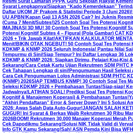
Resmi Surat Lamaran PPPK Guru Sekolah Rakyat Kemensos
Syarat Lengkapnya!
Siapkan “Kado Kemerdekaan” Terindah
Daftar UKOM JF Prakom & Statistisi Periode 3 (Juni 2026)
UU APBN!
Kapan Gaji 13 ASN 2026 Cair? Ini Juknis Resm
(Cuma 7 Menit/Subtes!)
25 Contoh Soal Tes Potensi Kogni
IMAJINASI 3D MU! 30 Contoh Soal Tes Potensi Kognitif Su
Potensi Kognitif Subtes 4 – Figural (Pola Gambar) CAT KD
2026 + Trik Jawab Kilat!
AKTIFKAN KALKULATOR MENTAL! 3
Menit!
BIKIN OTAK NGEBUT! 50 Contoh Soal Tes Potensi K
KDKMP & KNMP 2026 Seluruh Indonesia! Pantau Nilai Sai
Tempurmu di Sini!
Siap Tempur? Ini Daftar Lengkap 36 Lo
KDKMP & KNMP 2026: Siapkan Dirimu, Pelajari Kisi-Kisi & 
Sekarang!
Cara Cetak Kartu Ujian Rekrutmen SDM PHTC
Cek Tahapan Lengkap di sini!
Pengumuman Hasil Seleksi
Cara Cek Pengumuman Lolos Administrasi SDM PHTC 
(KNMP) 2026
SIAP TEMBUS KNMP! 30 Contoh Soal Tes Ma
Seleksi KDKMP 2026 + Pembahasan Tuntas!
Siap-siap! K
Jadwalnya!
LATIHAN SOAL! Prediksi Soal Tes Potensi K
Kognitif & Manajemen Koperasi) & Pembahasan Tuntas!
Y
“Akhiri Pendaftaran” Error & Server Down? Ini 5 Solusi
2026: Awas Salah Data Auto-Gugur!
JANGAN SALAH KETIK! 
GUGUR! Ini Syarat & Berkas Wajib Rekrutmen 30 Ribu Man
2026
BOOM! Rekrutmen 30.000 Manajer Koperasi Merah Put
Cek Dapodikmu Sekarang!
Solusi NIK Tidak Valid di Verv
Info GTK Kamu Sekarang!
Sah! ASN Pemda Kini Bisa WFH 