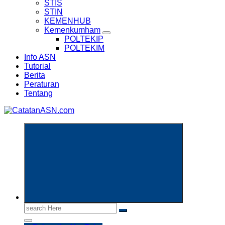
STIS
STIN
KEMENHUB
Kemenkumham
POLTEKIP
POLTEKIM
Info ASN
Tutorial
Berita
Peraturan
Tentang
Informasi Aparatur Sipil Negara
Search
for: