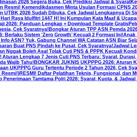
dinasan 2026 Segera Buka, Cek Prediksi Jadwal & Syarat
Ke
n Resmi! Kemendikdasmen Minta Usulan Formasi CPNS 2026
n UTBK 2026 Sudah Dibuka, Cek Jadwal Lengkapnya Di Sin
Hari Raya Idulfitri 1447 H! Ini Kumpulan Kata Maaf & Ucapan
aji 2026: Panduan Lengkap + Download Template Gratis
Pel
esia, Cek Syaratnya!
Bongkar Aturan TPP ASN Pemda 2026: 
 Berlaku Sistem ‘Zero Growth’ Kecuali 2 Formasi Ini!
Anak 
Info ASN? Yuk, Gabung Channel WA Catatan ASN Biar Sela
aran Buat PNS Pindah ke Pusat, Cek Syaratnya!
Jadwal Le
nan Nggak Boleh Asal Tolak Cuti PNS & PPPK Kecuali Kondis
Aturan Lengkap 7 Jenis Cuti PNS Terbaru: Syarat, Durasi
da Wajib Tahu!
BONGKAR JUKNIS UKPPPG 2026: Aturan Ketat
an UKPPPG Guru Tertentu Periode 2 Tahun 2026, Cek Sya
 Resmi!)
RESMI! Daftar Pelatihan Teknis, Fungsional, dan
nerimaan Tamtama Polri 2026: Syarat, Kuota, & Jadwal 