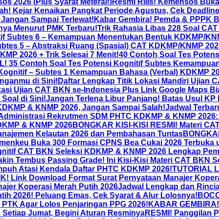
 2026 (Plus Syarat Meterai!)
Resmi Rilis! Kemensos Buka
! Kejar Kenaikan Pangkat Periode Agustus, Cek Deadline 
! Jangan Sampai Terlewat!
Kabar Gembira! Pemda & PPPK Be
inya Menurut PMK Terbaru!
Trik Rahasia Libas 228 Soal CA
tif Subtes 6 – Kemampuan Menentukan Bentuk KDKMP/KNMP 
btes 5 – Abstraksi Ruang (Spasial) CAT KDKMP/KNMP 2026 +
KMP 2026 + Trik Selesai 7 Menit!
40 Contoh Soal Tes Pote
5 Contoh Soal Tes Potensi Kognitif Subtes Kemampuan
ognitif – Subtes 1 Kemampuan Bahasa (Verbal) KDKMP 2026
nganmu di Sini!
Daftar Lengkap Titik Lokasi Mandiri Ujia
kasi Ujian CAT BKN se-Indonesia Plus Link Google Maps Bi
Soal di Sini!
Jangan Terlena Libur Panjang! Batas Usul KP 
 KDKMP & KNMP 2026, Jangan Sampai Salah!
Jadwal Terba
 Administrasi Rekrutmen SDM PHTC KDKMP & KNMP 2026: 
KDKMP & KNMP 2026
BONGKAR KISI-KISI RESMI! Materi CA
najemen Kelautan 2026 dan Pembahasan Tuntas
BONGKAR 
emenkeu Buka 300 Formasi CPNS Bea Cukai 2026 Terbuka 
ognitif CAT BKN Seleksi KDKMP & KNMP 2026 Lengkap Pe
akin Tembus Passing Grade! Ini Kisi-Kisi Materi CAT BKN 
 Ampuh Atasi Kendala Daftar PHTC KDKMP 2026!
TUTORIAL L
Link Download Format Surat Pernyataan Manajer Koperasi
ajer Koperasi Merah Putih 2026
Jadwal Lengkap dan Rincia
ih 2026! Peluang Emas, Cek Syarat & Alur Lolosnya!
BOCOR
al PTK Agar Lolos Penjaringan PPG 2026!
KABAR GEMBIRA! P
Setiap Jumat, Begini Aturan Resminya
RESMI! Panggilan P