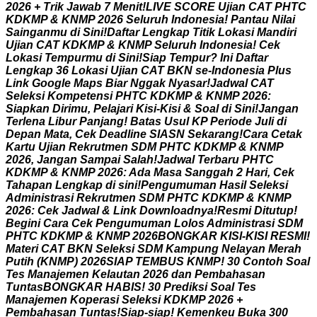
2
0
2
6
+
T
r
i
k
J
a
w
a
b
7
M
e
n
i
t
!
L
I
V
E
S
C
O
R
E
U
j
i
a
n
C
A
T
P
H
T
C
K
D
K
M
P
&
K
N
M
P
2
0
2
6
S
e
l
u
r
u
h
I
n
d
o
n
e
s
i
a
!
P
a
n
t
a
u
N
i
l
a
i
S
a
i
n
g
a
n
m
u
d
i
S
i
n
i
!
D
a
f
t
a
r
L
e
n
g
k
a
p
T
i
t
i
k
L
o
k
a
s
i
M
a
n
d
i
r
i
U
j
i
a
n
C
A
T
K
D
K
M
P
&
K
N
M
P
S
e
l
u
r
u
h
I
n
d
o
n
e
s
i
a
!
C
e
k
L
o
k
a
s
i
T
e
m
p
u
r
m
u
d
i
S
i
n
i
!
S
i
a
p
T
e
m
p
u
r
?
I
n
i
D
a
f
t
a
r
L
e
n
g
k
a
p
3
6
L
o
k
a
s
i
U
j
i
a
n
C
A
T
B
K
N
s
e
-
I
n
d
o
n
e
s
i
a
P
l
u
s
L
i
n
k
G
o
o
g
l
e
M
a
p
s
B
i
a
r
N
g
g
a
k
N
y
a
s
a
r
!
J
a
d
w
a
l
C
A
T
S
e
l
e
k
s
i
K
o
m
p
e
t
e
n
s
i
P
H
T
C
K
D
K
M
P
&
K
N
M
P
2
0
2
6
:
S
i
a
p
k
a
n
D
i
r
i
m
u
,
P
e
l
a
j
a
r
i
K
i
s
i
-
K
i
s
i
&
S
o
a
l
d
i
S
i
n
i
!
J
a
n
g
a
n
T
e
r
l
e
n
a
L
i
b
u
r
P
a
n
j
a
n
g
!
B
a
t
a
s
U
s
u
l
K
P
P
e
r
i
o
d
e
J
u
l
i
d
i
D
e
p
a
n
M
a
t
a
,
C
e
k
D
e
a
d
l
i
n
e
S
I
A
S
N
S
e
k
a
r
a
n
g
!
C
a
r
a
C
e
t
a
k
K
a
r
t
u
U
j
i
a
n
R
e
k
r
u
t
m
e
n
S
D
M
P
H
T
C
K
D
K
M
P
&
K
N
M
P
2
0
2
6
,
J
a
n
g
a
n
S
a
m
p
a
i
S
a
l
a
h
!
J
a
d
w
a
l
T
e
r
b
a
r
u
P
H
T
C
K
D
K
M
P
&
K
N
M
P
2
0
2
6
:
A
d
a
M
a
s
a
S
a
n
g
g
a
h
2
H
a
r
i
,
C
e
k
T
a
h
a
p
a
n
L
e
n
g
k
a
p
d
i
s
i
n
i
!
P
e
n
g
u
m
u
m
a
n
H
a
s
i
l
S
e
l
e
k
s
i
A
d
m
i
n
i
s
t
r
a
s
i
R
e
k
r
u
t
m
e
n
S
D
M
P
H
T
C
K
D
K
M
P
&
K
N
M
P
2
0
2
6
:
C
e
k
J
a
d
w
a
l
&
L
i
n
k
D
o
w
n
l
o
a
d
n
y
a
!
R
e
s
m
i
D
i
t
u
t
u
p
!
B
e
g
i
n
i
C
a
r
a
C
e
k
P
e
n
g
u
m
u
m
a
n
L
o
l
o
s
A
d
m
i
n
i
s
t
r
a
s
i
S
D
M
P
H
T
C
K
D
K
M
P
&
K
N
M
P
2
0
2
6
B
O
N
G
K
A
R
K
I
S
I
-
K
I
S
I
R
E
S
M
I
!
M
a
t
e
r
i
C
A
T
B
K
N
S
e
l
e
k
s
i
S
D
M
K
a
m
p
u
n
g
N
e
l
a
y
a
n
M
e
r
a
h
P
u
t
i
h
(
K
N
M
P
)
2
0
2
6
S
I
A
P
T
E
M
B
U
S
K
N
M
P
!
3
0
C
o
n
t
o
h
S
o
a
l
T
e
s
M
a
n
a
j
e
m
e
n
K
e
l
a
u
t
a
n
2
0
2
6
d
a
n
P
e
m
b
a
h
a
s
a
n
T
u
n
t
a
s
B
O
N
G
K
A
R
H
A
B
I
S
!
3
0
P
r
e
d
i
k
s
i
S
o
a
l
T
e
s
M
a
n
a
j
e
m
e
n
K
o
p
e
r
a
s
i
S
e
l
e
k
s
i
K
D
K
M
P
2
0
2
6
+
P
e
m
b
a
h
a
s
a
n
T
u
n
t
a
s
!
S
i
a
p
-
s
i
a
p
!
K
e
m
e
n
k
e
u
B
u
k
a
3
0
0