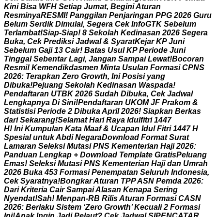
K
i
n
i
B
i
s
a
W
F
H
S
e
t
i
a
p
J
u
m
a
t
,
B
e
g
i
n
i
A
t
u
r
a
n
R
e
s
m
i
n
y
a
R
E
S
M
I
!
P
a
n
g
g
i
l
a
n
P
e
n
j
a
r
i
n
g
a
n
P
P
G
2
0
2
6
G
u
r
u
B
e
l
u
m
S
e
r
d
i
k
D
i
m
u
l
a
i
,
S
e
g
e
r
a
C
e
k
I
n
f
o
G
T
K
S
e
b
e
l
u
m
T
e
r
l
a
m
b
a
t
!
S
i
a
p
-
S
i
a
p
!
8
S
e
k
o
l
a
h
K
e
d
i
n
a
s
a
n
2
0
2
6
S
e
g
e
r
a
B
u
k
a
,
C
e
k
P
r
e
d
i
k
s
i
J
a
d
w
a
l
&
S
y
a
r
a
t
K
e
j
a
r
K
P
J
u
n
i
S
e
b
e
l
u
m
G
a
j
i
1
3
C
a
i
r
!
B
a
t
a
s
U
s
u
l
K
P
P
e
r
i
o
d
e
J
u
n
i
T
i
n
g
g
a
l
S
e
b
e
n
t
a
r
L
a
g
i
,
J
a
n
g
a
n
S
a
m
p
a
i
L
e
w
a
t
!
B
o
c
o
r
a
n
R
e
s
m
i
!
K
e
m
e
n
d
i
k
d
a
s
m
e
n
M
i
n
t
a
U
s
u
l
a
n
F
o
r
m
a
s
i
C
P
N
S
2
0
2
6
:
T
e
r
a
p
k
a
n
Z
e
r
o
G
r
o
w
t
h
,
I
n
i
P
o
s
i
s
i
y
a
n
g
D
i
b
u
k
a
!
P
e
j
u
a
n
g
S
e
k
o
l
a
h
K
e
d
i
n
a
s
a
n
W
a
s
p
a
d
a
!
P
e
n
d
a
f
t
a
r
a
n
U
T
B
K
2
0
2
6
S
u
d
a
h
D
i
b
u
k
a
,
C
e
k
J
a
d
w
a
l
L
e
n
g
k
a
p
n
y
a
D
i
S
i
n
i
!
P
e
n
d
a
f
t
a
r
a
n
U
K
O
M
J
F
P
r
a
k
o
m
&
S
t
a
t
i
s
t
i
s
i
P
e
r
i
o
d
e
2
D
i
b
u
k
a
A
p
r
i
l
2
0
2
6
!
S
i
a
p
k
a
n
B
e
r
k
a
s
d
a
r
i
S
e
k
a
r
a
n
g
!
S
e
l
a
m
a
t
H
a
r
i
R
a
y
a
I
d
u
l
f
i
t
r
i
1
4
4
7
H
!
I
n
i
K
u
m
p
u
l
a
n
K
a
t
a
M
a
a
f
&
U
c
a
p
a
n
I
d
u
l
F
i
t
r
i
1
4
4
7
H
S
p
e
s
i
a
l
u
n
t
u
k
A
b
d
i
N
e
g
a
r
a
D
o
w
n
l
o
a
d
F
o
r
m
a
t
S
u
r
a
t
L
a
m
a
r
a
n
S
e
l
e
k
s
i
M
u
t
a
s
i
P
N
S
K
e
m
e
n
t
e
r
i
a
n
H
a
j
i
2
0
2
6
:
P
a
n
d
u
a
n
L
e
n
g
k
a
p
+
D
o
w
n
l
o
a
d
T
e
m
p
l
a
t
e
G
r
a
t
i
s
P
e
l
u
a
n
g
E
m
a
s
!
S
e
l
e
k
s
i
M
u
t
a
s
i
P
N
S
K
e
m
e
n
t
e
r
i
a
n
H
a
j
i
d
a
n
U
m
r
a
h
2
0
2
6
B
u
k
a
4
5
3
F
o
r
m
a
s
i
P
e
n
e
m
p
a
t
a
n
S
e
l
u
r
u
h
I
n
d
o
n
e
s
i
a
,
C
e
k
S
y
a
r
a
t
n
y
a
!
B
o
n
g
k
a
r
A
t
u
r
a
n
T
P
P
A
S
N
P
e
m
d
a
2
0
2
6
:
D
a
r
i
K
r
i
t
e
r
i
a
C
a
i
r
S
a
m
p
a
i
A
l
a
s
a
n
K
e
n
a
p
a
S
e
r
i
n
g
N
y
e
n
d
a
t
!
S
a
h
!
M
e
n
p
a
n
-
R
B
R
i
l
i
s
A
t
u
r
a
n
F
o
r
m
a
s
i
C
A
S
N
2
0
2
6
:
B
e
r
l
a
k
u
S
i
s
t
e
m
‘
Z
e
r
o
G
r
o
w
t
h
’
K
e
c
u
a
l
i
2
F
o
r
m
a
s
i
I
n
i
!
A
n
a
k
I
n
g
i
n
J
a
d
i
P
e
l
a
u
t
?
C
e
k
J
a
d
w
a
l
S
I
P
E
N
C
A
T
A
R