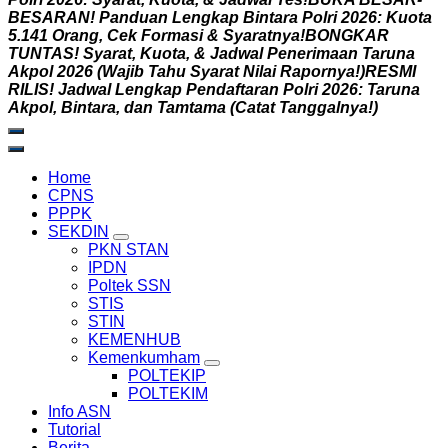
B
E
S
A
R
A
N
!
P
a
n
d
u
a
n
L
e
n
g
k
a
p
B
i
n
t
a
r
a
P
o
l
r
i
2
0
2
6
:
K
u
o
t
a
5
.
1
4
1
O
r
a
n
g
,
C
e
k
F
o
r
m
a
s
i
&
S
y
a
r
a
t
n
y
a
!
B
O
N
G
K
A
R
T
U
N
T
A
S
!
S
y
a
r
a
t
,
K
u
o
t
a
,
&
J
a
d
w
a
l
P
e
n
e
r
i
m
a
a
n
T
a
r
u
n
a
A
k
p
o
l
2
0
2
6
(
W
a
j
i
b
T
a
h
u
S
y
a
r
a
t
N
i
l
a
i
R
a
p
o
r
n
y
a
!
)
R
E
S
M
I
R
I
L
I
S
!
J
a
d
w
a
l
L
e
n
g
k
a
p
P
e
n
d
a
f
t
a
r
a
n
P
o
l
r
i
2
0
2
6
:
T
a
r
u
n
a
A
k
p
o
l
,
B
i
n
t
a
r
a
,
d
a
n
T
a
m
t
a
m
a
(
C
a
t
a
t
T
a
n
g
g
a
l
n
y
a
!
)
Home
CPNS
PPPK
SEKDIN
PKN STAN
IPDN
Poltek SSN
STIS
STIN
KEMENHUB
Kemenkumham
POLTEKIP
POLTEKIM
Info ASN
Tutorial
Berita