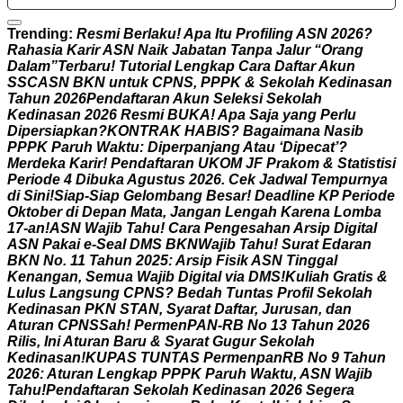
Trending:
R
e
s
m
i
B
e
r
l
a
k
u
!
A
p
a
I
t
u
P
r
o
f
i
l
i
n
g
A
S
N
2
0
2
6
?
R
a
h
a
s
i
a
K
a
r
i
r
A
S
N
N
a
i
k
J
a
b
a
t
a
n
T
a
n
p
a
J
a
l
u
r
“
O
r
a
n
g
D
a
l
a
m
”
T
e
r
b
a
r
u
!
T
u
t
o
r
i
a
l
L
e
n
g
k
a
p
C
a
r
a
D
a
f
t
a
r
A
k
u
n
S
S
C
A
S
N
B
K
N
u
n
t
u
k
C
P
N
S
,
P
P
P
K
&
S
e
k
o
l
a
h
K
e
d
i
n
a
s
a
n
T
a
h
u
n
2
0
2
6
P
e
n
d
a
f
t
a
r
a
n
A
k
u
n
S
e
l
e
k
s
i
S
e
k
o
l
a
h
K
e
d
i
n
a
s
a
n
2
0
2
6
R
e
s
m
i
B
U
K
A
!
A
p
a
S
a
j
a
y
a
n
g
P
e
r
l
u
D
i
p
e
r
s
i
a
p
k
a
n
?
K
O
N
T
R
A
K
H
A
B
I
S
?
B
a
g
a
i
m
a
n
a
N
a
s
i
b
P
P
P
K
P
a
r
u
h
W
a
k
t
u
:
D
i
p
e
r
p
a
n
j
a
n
g
A
t
a
u
‘
D
i
p
e
c
a
t
’
?
M
e
r
d
e
k
a
K
a
r
i
r
!
P
e
n
d
a
f
t
a
r
a
n
U
K
O
M
J
F
P
r
a
k
o
m
&
S
t
a
t
i
s
t
i
s
i
P
e
r
i
o
d
e
4
D
i
b
u
k
a
A
g
u
s
t
u
s
2
0
2
6
.
C
e
k
J
a
d
w
a
l
T
e
m
p
u
r
n
y
a
d
i
S
i
n
i
!
S
i
a
p
-
S
i
a
p
G
e
l
o
m
b
a
n
g
B
e
s
a
r
!
D
e
a
d
l
i
n
e
K
P
P
e
r
i
o
d
e
O
k
t
o
b
e
r
d
i
D
e
p
a
n
M
a
t
a
,
J
a
n
g
a
n
L
e
n
g
a
h
K
a
r
e
n
a
L
o
m
b
a
1
7
-
a
n
!
A
S
N
W
a
j
i
b
T
a
h
u
!
C
a
r
a
P
e
n
g
e
s
a
h
a
n
A
r
s
i
p
D
i
g
i
t
a
l
A
S
N
P
a
k
a
i
e
-
S
e
a
l
D
M
S
B
K
N
W
a
j
i
b
T
a
h
u
!
S
u
r
a
t
E
d
a
r
a
n
B
K
N
N
o
.
1
1
T
a
h
u
n
2
0
2
5
:
A
r
s
i
p
F
i
s
i
k
A
S
N
T
i
n
g
g
a
l
K
e
n
a
n
g
a
n
,
S
e
m
u
a
W
a
j
i
b
D
i
g
i
t
a
l
v
i
a
D
M
S
!
K
u
l
i
a
h
G
r
a
t
i
s
&
L
u
l
u
s
L
a
n
g
s
u
n
g
C
P
N
S
?
B
e
d
a
h
T
u
n
t
a
s
P
r
o
f
i
l
S
e
k
o
l
a
h
K
e
d
i
n
a
s
a
n
P
K
N
S
T
A
N
,
S
y
a
r
a
t
D
a
f
t
a
r
,
J
u
r
u
s
a
n
,
d
a
n
A
t
u
r
a
n
C
P
N
S
S
a
h
!
P
e
r
m
e
n
P
A
N
-
R
B
N
o
1
3
T
a
h
u
n
2
0
2
6
R
i
l
i
s
,
I
n
i
A
t
u
r
a
n
B
a
r
u
&
S
y
a
r
a
t
G
u
g
u
r
S
e
k
o
l
a
h
K
e
d
i
n
a
s
a
n
!
K
U
P
A
S
T
U
N
T
A
S
P
e
r
m
e
n
p
a
n
R
B
N
o
9
T
a
h
u
n
2
0
2
6
:
A
t
u
r
a
n
L
e
n
g
k
a
p
P
P
P
K
P
a
r
u
h
W
a
k
t
u
,
A
S
N
W
a
j
i
b
T
a
h
u
!
P
e
n
d
a
f
t
a
r
a
n
S
e
k
o
l
a
h
K
e
d
i
n
a
s
a
n
2
0
2
6
S
e
g
e
r
a