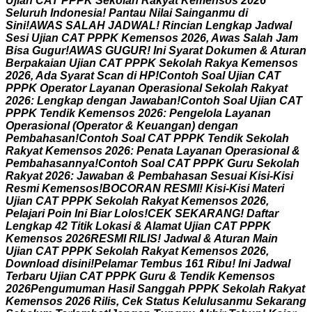
U
j
i
a
n
C
A
T
P
P
P
K
S
e
k
o
l
a
h
R
a
k
y
a
t
K
e
m
e
n
s
o
s
2
0
2
6
S
e
l
u
r
u
h
I
n
d
o
n
e
s
i
a
!
P
a
n
t
a
u
N
i
l
a
i
S
a
i
n
g
a
n
m
u
d
i
S
i
n
i
!
A
W
A
S
S
A
L
A
H
J
A
D
W
A
L
!
R
i
n
c
i
a
n
L
e
n
g
k
a
p
J
a
d
w
a
l
S
e
s
i
U
j
i
a
n
C
A
T
P
P
P
K
K
e
m
e
n
s
o
s
2
0
2
6
,
A
w
a
s
S
a
l
a
h
J
a
m
B
i
s
a
G
u
g
u
r
!
A
W
A
S
G
U
G
U
R
!
I
n
i
S
y
a
r
a
t
D
o
k
u
m
e
n
&
A
t
u
r
a
n
B
e
r
p
a
k
a
i
a
n
U
j
i
a
n
C
A
T
P
P
P
K
S
e
k
o
l
a
h
R
a
k
y
a
K
e
m
e
n
s
o
s
2
0
2
6
,
A
d
a
S
y
a
r
a
t
S
c
a
n
d
i
H
P
!
C
o
n
t
o
h
S
o
a
l
U
j
i
a
n
C
A
T
P
P
P
K
O
p
e
r
a
t
o
r
L
a
y
a
n
a
n
O
p
e
r
a
s
i
o
n
a
l
S
e
k
o
l
a
h
R
a
k
y
a
t
2
0
2
6
:
L
e
n
g
k
a
p
d
e
n
g
a
n
J
a
w
a
b
a
n
!
C
o
n
t
o
h
S
o
a
l
U
j
i
a
n
C
A
T
P
P
P
K
T
e
n
d
i
k
K
e
m
e
n
s
o
s
2
0
2
6
:
P
e
n
g
e
l
o
l
a
L
a
y
a
n
a
n
O
p
e
r
a
s
i
o
n
a
l
(
O
p
e
r
a
t
o
r
&
K
e
u
a
n
g
a
n
)
d
e
n
g
a
n
P
e
m
b
a
h
a
s
a
n
!
C
o
n
t
o
h
S
o
a
l
C
A
T
P
P
P
K
T
e
n
d
i
k
S
e
k
o
l
a
h
R
a
k
y
a
t
K
e
m
e
n
s
o
s
2
0
2
6
:
P
e
n
a
t
a
L
a
y
a
n
a
n
O
p
e
r
a
s
i
o
n
a
l
&
P
e
m
b
a
h
a
s
a
n
n
y
a
!
C
o
n
t
o
h
S
o
a
l
C
A
T
P
P
P
K
G
u
r
u
S
e
k
o
l
a
h
R
a
k
y
a
t
2
0
2
6
:
J
a
w
a
b
a
n
&
P
e
m
b
a
h
a
s
a
n
S
e
s
u
a
i
K
i
s
i
-
K
i
s
i
R
e
s
m
i
K
e
m
e
n
s
o
s
!
B
O
C
O
R
A
N
R
E
S
M
I
!
K
i
s
i
-
K
i
s
i
M
a
t
e
r
i
U
j
i
a
n
C
A
T
P
P
P
K
S
e
k
o
l
a
h
R
a
k
y
a
t
K
e
m
e
n
s
o
s
2
0
2
6
,
P
e
l
a
j
a
r
i
P
o
i
n
I
n
i
B
i
a
r
L
o
l
o
s
!
C
E
K
S
E
K
A
R
A
N
G
!
D
a
f
t
a
r
L
e
n
g
k
a
p
4
2
T
i
t
i
k
L
o
k
a
s
i
&
A
l
a
m
a
t
U
j
i
a
n
C
A
T
P
P
P
K
K
e
m
e
n
s
o
s
2
0
2
6
R
E
S
M
I
R
I
L
I
S
!
J
a
d
w
a
l
&
A
t
u
r
a
n
M
a
i
n
U
j
i
a
n
C
A
T
P
P
P
K
S
e
k
o
l
a
h
R
a
k
y
a
t
K
e
m
e
n
s
o
s
2
0
2
6
,
D
o
w
n
l
o
a
d
d
i
s
i
n
i
!
P
e
l
a
m
a
r
T
e
m
b
u
s
1
6
1
R
i
b
u
!
I
n
i
J
a
d
w
a
l
T
e
r
b
a
r
u
U
j
i
a
n
C
A
T
P
P
P
K
G
u
r
u
&
T
e
n
d
i
k
K
e
m
e
n
s
o
s
2
0
2
6
P
e
n
g
u
m
u
m
a
n
H
a
s
i
l
S
a
n
g
g
a
h
P
P
P
K
S
e
k
o
l
a
h
R
a
k
y
a
t
K
e
m
e
n
s
o
s
2
0
2
6
R
i
l
i
s
,
C
e
k
S
t
a
t
u
s
K
e
l
u
l
u
s
a
n
m
u
S
e
k
a
r
a
n
g