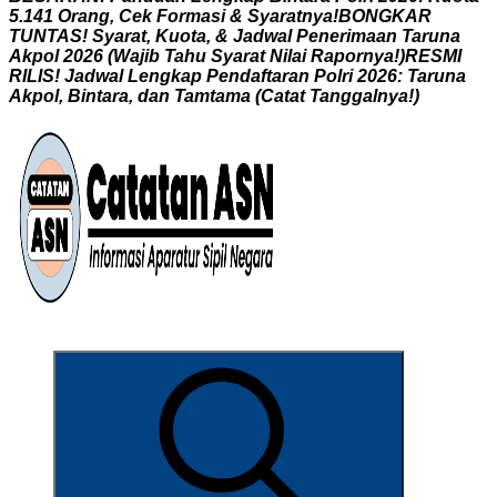
5
.
1
4
1
O
r
a
n
g
,
C
e
k
F
o
r
m
a
s
i
&
S
y
a
r
a
t
n
y
a
!
B
O
N
G
K
A
R
T
U
N
T
A
S
!
S
y
a
r
a
t
,
K
u
o
t
a
,
&
J
a
d
w
a
l
P
e
n
e
r
i
m
a
a
n
T
a
r
u
n
a
A
k
p
o
l
2
0
2
6
(
W
a
j
i
b
T
a
h
u
S
y
a
r
a
t
N
i
l
a
i
R
a
p
o
r
n
y
a
!
)
R
E
S
M
I
R
I
L
I
S
!
J
a
d
w
a
l
L
e
n
g
k
a
p
P
e
n
d
a
f
t
a
r
a
n
P
o
l
r
i
2
0
2
6
:
T
a
r
u
n
a
A
k
p
o
l
,
B
i
n
t
a
r
a
,
d
a
n
T
a
m
t
a
m
a
(
C
a
t
a
t
T
a
n
g
g
a
l
n
y
a
!
)
Informasi Aparatur Sipil Negara