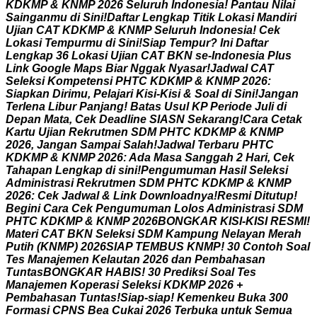
K
D
K
M
P
&
K
N
M
P
2
0
2
6
S
e
l
u
r
u
h
I
n
d
o
n
e
s
i
a
!
P
a
n
t
a
u
N
i
l
a
i
S
a
i
n
g
a
n
m
u
d
i
S
i
n
i
!
D
a
f
t
a
r
L
e
n
g
k
a
p
T
i
t
i
k
L
o
k
a
s
i
M
a
n
d
i
r
i
U
j
i
a
n
C
A
T
K
D
K
M
P
&
K
N
M
P
S
e
l
u
r
u
h
I
n
d
o
n
e
s
i
a
!
C
e
k
L
o
k
a
s
i
T
e
m
p
u
r
m
u
d
i
S
i
n
i
!
S
i
a
p
T
e
m
p
u
r
?
I
n
i
D
a
f
t
a
r
L
e
n
g
k
a
p
3
6
L
o
k
a
s
i
U
j
i
a
n
C
A
T
B
K
N
s
e
-
I
n
d
o
n
e
s
i
a
P
l
u
s
L
i
n
k
G
o
o
g
l
e
M
a
p
s
B
i
a
r
N
g
g
a
k
N
y
a
s
a
r
!
J
a
d
w
a
l
C
A
T
S
e
l
e
k
s
i
K
o
m
p
e
t
e
n
s
i
P
H
T
C
K
D
K
M
P
&
K
N
M
P
2
0
2
6
:
S
i
a
p
k
a
n
D
i
r
i
m
u
,
P
e
l
a
j
a
r
i
K
i
s
i
-
K
i
s
i
&
S
o
a
l
d
i
S
i
n
i
!
J
a
n
g
a
n
T
e
r
l
e
n
a
L
i
b
u
r
P
a
n
j
a
n
g
!
B
a
t
a
s
U
s
u
l
K
P
P
e
r
i
o
d
e
J
u
l
i
d
i
D
e
p
a
n
M
a
t
a
,
C
e
k
D
e
a
d
l
i
n
e
S
I
A
S
N
S
e
k
a
r
a
n
g
!
C
a
r
a
C
e
t
a
k
K
a
r
t
u
U
j
i
a
n
R
e
k
r
u
t
m
e
n
S
D
M
P
H
T
C
K
D
K
M
P
&
K
N
M
P
2
0
2
6
,
J
a
n
g
a
n
S
a
m
p
a
i
S
a
l
a
h
!
J
a
d
w
a
l
T
e
r
b
a
r
u
P
H
T
C
K
D
K
M
P
&
K
N
M
P
2
0
2
6
:
A
d
a
M
a
s
a
S
a
n
g
g
a
h
2
H
a
r
i
,
C
e
k
T
a
h
a
p
a
n
L
e
n
g
k
a
p
d
i
s
i
n
i
!
P
e
n
g
u
m
u
m
a
n
H
a
s
i
l
S
e
l
e
k
s
i
A
d
m
i
n
i
s
t
r
a
s
i
R
e
k
r
u
t
m
e
n
S
D
M
P
H
T
C
K
D
K
M
P
&
K
N
M
P
2
0
2
6
:
C
e
k
J
a
d
w
a
l
&
L
i
n
k
D
o
w
n
l
o
a
d
n
y
a
!
R
e
s
m
i
D
i
t
u
t
u
p
!
B
e
g
i
n
i
C
a
r
a
C
e
k
P
e
n
g
u
m
u
m
a
n
L
o
l
o
s
A
d
m
i
n
i
s
t
r
a
s
i
S
D
M
P
H
T
C
K
D
K
M
P
&
K
N
M
P
2
0
2
6
B
O
N
G
K
A
R
K
I
S
I
-
K
I
S
I
R
E
S
M
I
!
M
a
t
e
r
i
C
A
T
B
K
N
S
e
l
e
k
s
i
S
D
M
K
a
m
p
u
n
g
N
e
l
a
y
a
n
M
e
r
a
h
P
u
t
i
h
(
K
N
M
P
)
2
0
2
6
S
I
A
P
T
E
M
B
U
S
K
N
M
P
!
3
0
C
o
n
t
o
h
S
o
a
l
T
e
s
M
a
n
a
j
e
m
e
n
K
e
l
a
u
t
a
n
2
0
2
6
d
a
n
P
e
m
b
a
h
a
s
a
n
T
u
n
t
a
s
B
O
N
G
K
A
R
H
A
B
I
S
!
3
0
P
r
e
d
i
k
s
i
S
o
a
l
T
e
s
M
a
n
a
j
e
m
e
n
K
o
p
e
r
a
s
i
S
e
l
e
k
s
i
K
D
K
M
P
2
0
2
6
+
P
e
m
b
a
h
a
s
a
n
T
u
n
t
a
s
!
S
i
a
p
-
s
i
a
p
!
K
e
m
e
n
k
e
u
B
u
k
a
3
0
0
F
o
r
m
a
s
i
C
P
N
S
B
e
a
C
u
k
a
i
2
0
2
6
T
e
r
b
u
k
a
u
n
t
u
k
S
e
m
u
a