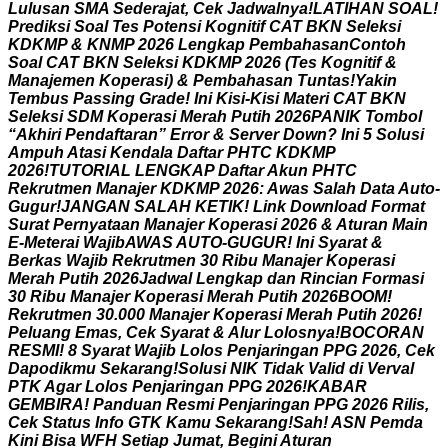
L
u
l
u
s
a
n
S
M
A
S
e
d
e
r
a
j
a
t
,
C
e
k
J
a
d
w
a
l
n
y
a
!
L
A
T
I
H
A
N
S
O
A
L
!
P
r
e
d
i
k
s
i
S
o
a
l
T
e
s
P
o
t
e
n
s
i
K
o
g
n
i
t
i
f
C
A
T
B
K
N
S
e
l
e
k
s
i
K
D
K
M
P
&
K
N
M
P
2
0
2
6
L
e
n
g
k
a
p
P
e
m
b
a
h
a
s
a
n
C
o
n
t
o
h
S
o
a
l
C
A
T
B
K
N
S
e
l
e
k
s
i
K
D
K
M
P
2
0
2
6
(
T
e
s
K
o
g
n
i
t
i
f
&
M
a
n
a
j
e
m
e
n
K
o
p
e
r
a
s
i
)
&
P
e
m
b
a
h
a
s
a
n
T
u
n
t
a
s
!
Y
a
k
i
n
T
e
m
b
u
s
P
a
s
s
i
n
g
G
r
a
d
e
!
I
n
i
K
i
s
i
-
K
i
s
i
M
a
t
e
r
i
C
A
T
B
K
N
S
e
l
e
k
s
i
S
D
M
K
o
p
e
r
a
s
i
M
e
r
a
h
P
u
t
i
h
2
0
2
6
P
A
N
I
K
T
o
m
b
o
l
“
A
k
h
i
r
i
P
e
n
d
a
f
t
a
r
a
n
”
E
r
r
o
r
&
S
e
r
v
e
r
D
o
w
n
?
I
n
i
5
S
o
l
u
s
i
A
m
p
u
h
A
t
a
s
i
K
e
n
d
a
l
a
D
a
f
t
a
r
P
H
T
C
K
D
K
M
P
2
0
2
6
!
T
U
T
O
R
I
A
L
L
E
N
G
K
A
P
D
a
f
t
a
r
A
k
u
n
P
H
T
C
R
e
k
r
u
t
m
e
n
M
a
n
a
j
e
r
K
D
K
M
P
2
0
2
6
:
A
w
a
s
S
a
l
a
h
D
a
t
a
A
u
t
o
-
G
u
g
u
r
!
J
A
N
G
A
N
S
A
L
A
H
K
E
T
I
K
!
L
i
n
k
D
o
w
n
l
o
a
d
F
o
r
m
a
t
S
u
r
a
t
P
e
r
n
y
a
t
a
a
n
M
a
n
a
j
e
r
K
o
p
e
r
a
s
i
2
0
2
6
&
A
t
u
r
a
n
M
a
i
n
E
-
M
e
t
e
r
a
i
W
a
j
i
b
A
W
A
S
A
U
T
O
-
G
U
G
U
R
!
I
n
i
S
y
a
r
a
t
&
B
e
r
k
a
s
W
a
j
i
b
R
e
k
r
u
t
m
e
n
3
0
R
i
b
u
M
a
n
a
j
e
r
K
o
p
e
r
a
s
i
M
e
r
a
h
P
u
t
i
h
2
0
2
6
J
a
d
w
a
l
L
e
n
g
k
a
p
d
a
n
R
i
n
c
i
a
n
F
o
r
m
a
s
i
3
0
R
i
b
u
M
a
n
a
j
e
r
K
o
p
e
r
a
s
i
M
e
r
a
h
P
u
t
i
h
2
0
2
6
B
O
O
M
!
R
e
k
r
u
t
m
e
n
3
0
.
0
0
0
M
a
n
a
j
e
r
K
o
p
e
r
a
s
i
M
e
r
a
h
P
u
t
i
h
2
0
2
6
!
P
e
l
u
a
n
g
E
m
a
s
,
C
e
k
S
y
a
r
a
t
&
A
l
u
r
L
o
l
o
s
n
y
a
!
B
O
C
O
R
A
N
R
E
S
M
I
!
8
S
y
a
r
a
t
W
a
j
i
b
L
o
l
o
s
P
e
n
j
a
r
i
n
g
a
n
P
P
G
2
0
2
6
,
C
e
k
D
a
p
o
d
i
k
m
u
S
e
k
a
r
a
n
g
!
S
o
l
u
s
i
N
I
K
T
i
d
a
k
V
a
l
i
d
d
i
V
e
r
v
a
l
P
T
K
A
g
a
r
L
o
l
o
s
P
e
n
j
a
r
i
n
g
a
n
P
P
G
2
0
2
6
!
K
A
B
A
R
G
E
M
B
I
R
A
!
P
a
n
d
u
a
n
R
e
s
m
i
P
e
n
j
a
r
i
n
g
a
n
P
P
G
2
0
2
6
R
i
l
i
s
,
C
e
k
S
t
a
t
u
s
I
n
f
o
G
T
K
K
a
m
u
S
e
k
a
r
a
n
g
!
S
a
h
!
A
S
N
P
e
m
d
a
K
i
n
i
B
i
s
a
W
F
H
S
e
t
i
a
p
J
u
m
a
t
,
B
e
g
i
n
i
A
t
u
r
a
n