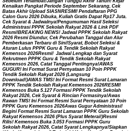
S
e
b
e
l
u
m
T
e
r
l
a
m
b
a
t
!
J
a
n
g
a
n
T
u
n
g
g
u
A
k
h
i
r
T
a
h
u
n
!
K
e
j
a
r
K
e
n
a
i
k
a
n
P
a
n
g
k
a
t
P
e
r
i
o
d
e
S
e
p
t
e
m
b
e
r
S
e
k
a
r
a
n
g
,
C
e
k
B
a
t
a
s
A
k
h
i
r
U
p
l
o
a
d
S
I
A
S
N
R
E
S
M
I
!
P
e
n
d
a
f
t
a
r
a
n
P
P
G
C
a
l
o
n
G
u
r
u
2
0
2
6
D
i
b
u
k
a
,
K
u
l
i
a
h
G
r
a
t
i
s
D
a
p
a
t
R
p
1
7
J
u
t
a
.
C
e
k
S
y
a
r
a
t
&
J
a
d
w
a
l
n
y
a
!
P
e
n
g
u
m
u
m
a
n
H
a
s
i
l
S
e
l
e
k
s
i
A
d
m
i
n
i
s
t
r
a
s
i
P
P
P
K
S
e
k
o
l
a
h
R
a
k
y
a
t
2
0
2
6
&
L
i
n
k
P
D
F
R
e
s
m
i
!
B
R
E
A
K
I
N
G
N
E
W
S
!
J
a
d
w
a
l
P
P
P
K
S
e
k
o
l
a
h
R
a
k
y
a
t
2
0
2
6
R
e
s
m
i
D
i
u
n
d
u
r
,
C
e
k
P
e
r
u
b
a
h
a
n
T
a
n
g
g
a
l
d
a
n
A
l
u
r
P
e
m
b
e
r
k
a
s
a
n
T
e
r
b
a
r
u
d
i
S
i
n
i
!
S
y
a
r
a
t
,
B
o
b
o
t
S
e
l
e
k
s
i
&
A
t
u
r
a
n
L
u
l
u
s
P
P
P
K
G
u
r
u
&
T
e
n
d
i
k
S
e
k
o
l
a
h
R
a
k
y
a
t
K
e
m
e
n
s
o
s
2
0
2
6
R
e
s
m
i
!
J
a
d
w
a
l
L
e
n
g
k
a
p
d
a
n
S
y
a
r
a
t
R
e
k
r
u
t
m
e
n
P
P
P
K
G
u
r
u
&
T
e
n
d
i
k
S
e
k
o
l
a
h
R
a
k
y
a
t
K
e
m
e
n
s
o
s
2
0
2
6
,
C
a
t
a
t
T
a
n
g
g
a
l
P
e
n
t
i
n
g
n
y
a
!
A
W
A
S
G
U
G
U
R
!
I
n
i
F
o
r
m
a
t
S
u
r
a
t
P
e
r
n
y
a
t
a
a
n
1
0
P
o
i
n
P
P
P
K
T
e
n
d
i
k
S
e
k
o
l
a
h
R
a
k
y
a
t
2
0
2
6
(
L
a
n
g
s
u
n
g
D
o
w
n
l
o
a
d
!
)
A
W
A
S
T
M
S
!
I
n
i
F
o
r
m
a
t
R
e
s
m
i
S
u
r
a
t
L
a
m
a
r
a
n
P
P
P
K
T
e
n
d
i
k
S
e
k
o
l
a
h
R
a
k
y
a
t
K
e
m
e
n
s
o
s
2
0
2
6
R
E
S
M
I
!
K
e
m
e
n
s
o
s
B
u
k
a
5
.
1
2
7
F
o
r
m
a
s
i
P
P
P
K
T
e
n
d
i
k
S
e
k
o
l
a
h
R
a
k
y
a
t
2
0
2
6
,
C
e
k
S
y
a
r
a
t
&
R
i
n
c
i
a
n
F
o
r
m
a
s
i
n
y
a
!
A
w
a
s
R
a
w
a
n
T
M
S
!
I
n
i
F
o
r
m
a
t
R
e
s
m
i
S
u
r
a
t
P
e
r
n
y
a
t
a
a
n
1
0
P
o
i
n
P
P
P
K
G
u
r
u
K
e
m
e
n
s
o
s
2
0
2
6
A
w
a
s
G
u
g
u
r
A
d
m
i
n
i
s
t
r
a
s
i
!
B
e
g
i
n
i
F
o
r
m
a
t
R
e
s
m
i
S
u
r
a
t
L
a
m
a
r
a
n
P
P
P
K
G
u
r
u
S
e
k
o
l
a
h
R
a
k
y
a
t
K
e
m
e
n
s
o
s
2
0
2
6
(
P
l
u
s
S
y
a
r
a
t
M
e
t
e
r
a
i
!
)
R
e
s
m
i
R
i
l
i
s
!
K
e
m
e
n
s
o
s
B
u
k
a
3
.
0
5
3
F
o
r
m
a
s
i
P
P
P
K
G
u
r
u
S
e
k
o
l
a
h
R
a
k
y
a
t
2
0
2
6
,
C
a
t
a
t
S
y
a
r
a
t
L
e
n
g
k
a
p
n
y
a
!
S
i
a
p
k
a
n