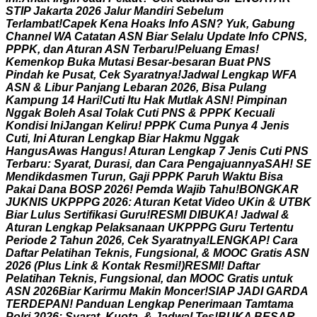
S
T
I
P
J
a
k
a
r
t
a
2
0
2
6
J
a
l
u
r
M
a
n
d
i
r
i
S
e
b
e
l
u
m
T
e
r
l
a
m
b
a
t
!
C
a
p
e
k
K
e
n
a
H
o
a
k
s
I
n
f
o
A
S
N
?
Y
u
k
,
G
a
b
u
n
g
C
h
a
n
n
e
l
W
A
C
a
t
a
t
a
n
A
S
N
B
i
a
r
S
e
l
a
l
u
U
p
d
a
t
e
I
n
f
o
C
P
N
S
,
P
P
P
K
,
d
a
n
A
t
u
r
a
n
A
S
N
T
e
r
b
a
r
u
!
P
e
l
u
a
n
g
E
m
a
s
!
K
e
m
e
n
k
o
p
B
u
k
a
M
u
t
a
s
i
B
e
s
a
r
-
b
e
s
a
r
a
n
B
u
a
t
P
N
S
P
i
n
d
a
h
k
e
P
u
s
a
t
,
C
e
k
S
y
a
r
a
t
n
y
a
!
J
a
d
w
a
l
L
e
n
g
k
a
p
W
F
A
A
S
N
&
L
i
b
u
r
P
a
n
j
a
n
g
L
e
b
a
r
a
n
2
0
2
6
,
B
i
s
a
P
u
l
a
n
g
K
a
m
p
u
n
g
1
4
H
a
r
i
!
C
u
t
i
I
t
u
H
a
k
M
u
t
l
a
k
A
S
N
!
P
i
m
p
i
n
a
n
N
g
g
a
k
B
o
l
e
h
A
s
a
l
T
o
l
a
k
C
u
t
i
P
N
S
&
P
P
P
K
K
e
c
u
a
l
i
K
o
n
d
i
s
i
I
n
i
J
a
n
g
a
n
K
e
l
i
r
u
!
P
P
P
K
C
u
m
a
P
u
n
y
a
4
J
e
n
i
s
C
u
t
i
,
I
n
i
A
t
u
r
a
n
L
e
n
g
k
a
p
B
i
a
r
H
a
k
m
u
N
g
g
a
k
H
a
n
g
u
s
A
w
a
s
H
a
n
g
u
s
!
A
t
u
r
a
n
L
e
n
g
k
a
p
7
J
e
n
i
s
C
u
t
i
P
N
S
T
e
r
b
a
r
u
:
S
y
a
r
a
t
,
D
u
r
a
s
i
,
d
a
n
C
a
r
a
P
e
n
g
a
j
u
a
n
n
y
a
S
A
H
!
S
E
M
e
n
d
i
k
d
a
s
m
e
n
T
u
r
u
n
,
G
a
j
i
P
P
P
K
P
a
r
u
h
W
a
k
t
u
B
i
s
a
P
a
k
a
i
D
a
n
a
B
O
S
P
2
0
2
6
!
P
e
m
d
a
W
a
j
i
b
T
a
h
u
!
B
O
N
G
K
A
R
J
U
K
N
I
S
U
K
P
P
P
G
2
0
2
6
:
A
t
u
r
a
n
K
e
t
a
t
V
i
d
e
o
U
K
i
n
&
U
T
B
K
B
i
a
r
L
u
l
u
s
S
e
r
t
i
f
i
k
a
s
i
G
u
r
u
!
R
E
S
M
I
D
I
B
U
K
A
!
J
a
d
w
a
l
&
A
t
u
r
a
n
L
e
n
g
k
a
p
P
e
l
a
k
s
a
n
a
a
n
U
K
P
P
P
G
G
u
r
u
T
e
r
t
e
n
t
u
P
e
r
i
o
d
e
2
T
a
h
u
n
2
0
2
6
,
C
e
k
S
y
a
r
a
t
n
y
a
!
L
E
N
G
K
A
P
!
C
a
r
a
D
a
f
t
a
r
P
e
l
a
t
i
h
a
n
T
e
k
n
i
s
,
F
u
n
g
s
i
o
n
a
l
,
&
M
O
O
C
G
r
a
t
i
s
A
S
N
2
0
2
6
(
P
l
u
s
L
i
n
k
&
K
o
n
t
a
k
R
e
s
m
i
!
)
R
E
S
M
I
!
D
a
f
t
a
r
P
e
l
a
t
i
h
a
n
T
e
k
n
i
s
,
F
u
n
g
s
i
o
n
a
l
,
d
a
n
M
O
O
C
G
r
a
t
i
s
u
n
t
u
k
A
S
N
2
0
2
6
B
i
a
r
K
a
r
i
r
m
u
M
a
k
i
n
M
o
n
c
e
r
!
S
I
A
P
J
A
D
I
G
A
R
D
A
T
E
R
D
E
P
A
N
!
P
a
n
d
u
a
n
L
e
n
g
k
a
p
P
e
n
e
r
i
m
a
a
n
T
a
m
t
a
m
a
P
o
l
r
i
2
0
2
6
:
S
y
a
r
a
t
,
K
u
o
t
a
,
&
J
a
d
w
a
l
T
e
s
!
B
U
K
A
B
E
S
A
R
-