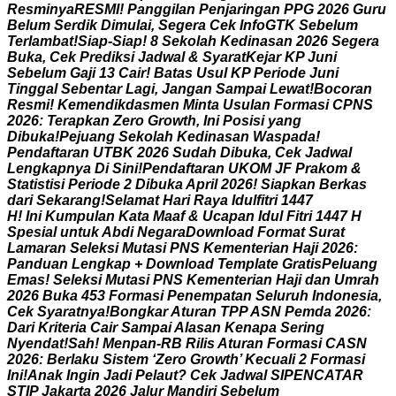
R
e
s
m
i
n
y
a
R
E
S
M
I
!
P
a
n
g
g
i
l
a
n
P
e
n
j
a
r
i
n
g
a
n
P
P
G
2
0
2
6
G
u
r
u
B
e
l
u
m
S
e
r
d
i
k
D
i
m
u
l
a
i
,
S
e
g
e
r
a
C
e
k
I
n
f
o
G
T
K
S
e
b
e
l
u
m
T
e
r
l
a
m
b
a
t
!
S
i
a
p
-
S
i
a
p
!
8
S
e
k
o
l
a
h
K
e
d
i
n
a
s
a
n
2
0
2
6
S
e
g
e
r
a
B
u
k
a
,
C
e
k
P
r
e
d
i
k
s
i
J
a
d
w
a
l
&
S
y
a
r
a
t
K
e
j
a
r
K
P
J
u
n
i
S
e
b
e
l
u
m
G
a
j
i
1
3
C
a
i
r
!
B
a
t
a
s
U
s
u
l
K
P
P
e
r
i
o
d
e
J
u
n
i
T
i
n
g
g
a
l
S
e
b
e
n
t
a
r
L
a
g
i
,
J
a
n
g
a
n
S
a
m
p
a
i
L
e
w
a
t
!
B
o
c
o
r
a
n
R
e
s
m
i
!
K
e
m
e
n
d
i
k
d
a
s
m
e
n
M
i
n
t
a
U
s
u
l
a
n
F
o
r
m
a
s
i
C
P
N
S
2
0
2
6
:
T
e
r
a
p
k
a
n
Z
e
r
o
G
r
o
w
t
h
,
I
n
i
P
o
s
i
s
i
y
a
n
g
D
i
b
u
k
a
!
P
e
j
u
a
n
g
S
e
k
o
l
a
h
K
e
d
i
n
a
s
a
n
W
a
s
p
a
d
a
!
P
e
n
d
a
f
t
a
r
a
n
U
T
B
K
2
0
2
6
S
u
d
a
h
D
i
b
u
k
a
,
C
e
k
J
a
d
w
a
l
L
e
n
g
k
a
p
n
y
a
D
i
S
i
n
i
!
P
e
n
d
a
f
t
a
r
a
n
U
K
O
M
J
F
P
r
a
k
o
m
&
S
t
a
t
i
s
t
i
s
i
P
e
r
i
o
d
e
2
D
i
b
u
k
a
A
p
r
i
l
2
0
2
6
!
S
i
a
p
k
a
n
B
e
r
k
a
s
d
a
r
i
S
e
k
a
r
a
n
g
!
S
e
l
a
m
a
t
H
a
r
i
R
a
y
a
I
d
u
l
f
i
t
r
i
1
4
4
7
H
!
I
n
i
K
u
m
p
u
l
a
n
K
a
t
a
M
a
a
f
&
U
c
a
p
a
n
I
d
u
l
F
i
t
r
i
1
4
4
7
H
S
p
e
s
i
a
l
u
n
t
u
k
A
b
d
i
N
e
g
a
r
a
D
o
w
n
l
o
a
d
F
o
r
m
a
t
S
u
r
a
t
L
a
m
a
r
a
n
S
e
l
e
k
s
i
M
u
t
a
s
i
P
N
S
K
e
m
e
n
t
e
r
i
a
n
H
a
j
i
2
0
2
6
:
P
a
n
d
u
a
n
L
e
n
g
k
a
p
+
D
o
w
n
l
o
a
d
T
e
m
p
l
a
t
e
G
r
a
t
i
s
P
e
l
u
a
n
g
E
m
a
s
!
S
e
l
e
k
s
i
M
u
t
a
s
i
P
N
S
K
e
m
e
n
t
e
r
i
a
n
H
a
j
i
d
a
n
U
m
r
a
h
2
0
2
6
B
u
k
a
4
5
3
F
o
r
m
a
s
i
P
e
n
e
m
p
a
t
a
n
S
e
l
u
r
u
h
I
n
d
o
n
e
s
i
a
,
C
e
k
S
y
a
r
a
t
n
y
a
!
B
o
n
g
k
a
r
A
t
u
r
a
n
T
P
P
A
S
N
P
e
m
d
a
2
0
2
6
:
D
a
r
i
K
r
i
t
e
r
i
a
C
a
i
r
S
a
m
p
a
i
A
l
a
s
a
n
K
e
n
a
p
a
S
e
r
i
n
g
N
y
e
n
d
a
t
!
S
a
h
!
M
e
n
p
a
n
-
R
B
R
i
l
i
s
A
t
u
r
a
n
F
o
r
m
a
s
i
C
A
S
N
2
0
2
6
:
B
e
r
l
a
k
u
S
i
s
t
e
m
‘
Z
e
r
o
G
r
o
w
t
h
’
K
e
c
u
a
l
i
2
F
o
r
m
a
s
i
I
n
i
!
A
n
a
k
I
n
g
i
n
J
a
d
i
P
e
l
a
u
t
?
C
e
k
J
a
d
w
a
l
S
I
P
E
N
C
A
T
A
R
S
T
I
P
J
a
k
a
r
t
a
2
0
2
6
J
a
l
u
r
M
a
n
d
i
r
i
S
e
b
e
l
u
m