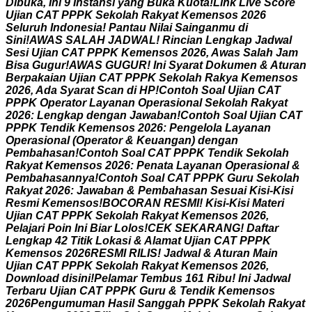
D
i
b
u
k
a
,
I
n
i
9
I
n
s
t
a
n
s
i
y
a
n
g
B
u
k
a
K
u
o
t
a
!
L
i
n
k
L
i
v
e
S
c
o
r
e
U
j
i
a
n
C
A
T
P
P
P
K
S
e
k
o
l
a
h
R
a
k
y
a
t
K
e
m
e
n
s
o
s
2
0
2
6
S
e
l
u
r
u
h
I
n
d
o
n
e
s
i
a
!
P
a
n
t
a
u
N
i
l
a
i
S
a
i
n
g
a
n
m
u
d
i
S
i
n
i
!
A
W
A
S
S
A
L
A
H
J
A
D
W
A
L
!
R
i
n
c
i
a
n
L
e
n
g
k
a
p
J
a
d
w
a
l
S
e
s
i
U
j
i
a
n
C
A
T
P
P
P
K
K
e
m
e
n
s
o
s
2
0
2
6
,
A
w
a
s
S
a
l
a
h
J
a
m
B
i
s
a
G
u
g
u
r
!
A
W
A
S
G
U
G
U
R
!
I
n
i
S
y
a
r
a
t
D
o
k
u
m
e
n
&
A
t
u
r
a
n
B
e
r
p
a
k
a
i
a
n
U
j
i
a
n
C
A
T
P
P
P
K
S
e
k
o
l
a
h
R
a
k
y
a
K
e
m
e
n
s
o
s
2
0
2
6
,
A
d
a
S
y
a
r
a
t
S
c
a
n
d
i
H
P
!
C
o
n
t
o
h
S
o
a
l
U
j
i
a
n
C
A
T
P
P
P
K
O
p
e
r
a
t
o
r
L
a
y
a
n
a
n
O
p
e
r
a
s
i
o
n
a
l
S
e
k
o
l
a
h
R
a
k
y
a
t
2
0
2
6
:
L
e
n
g
k
a
p
d
e
n
g
a
n
J
a
w
a
b
a
n
!
C
o
n
t
o
h
S
o
a
l
U
j
i
a
n
C
A
T
P
P
P
K
T
e
n
d
i
k
K
e
m
e
n
s
o
s
2
0
2
6
:
P
e
n
g
e
l
o
l
a
L
a
y
a
n
a
n
O
p
e
r
a
s
i
o
n
a
l
(
O
p
e
r
a
t
o
r
&
K
e
u
a
n
g
a
n
)
d
e
n
g
a
n
P
e
m
b
a
h
a
s
a
n
!
C
o
n
t
o
h
S
o
a
l
C
A
T
P
P
P
K
T
e
n
d
i
k
S
e
k
o
l
a
h
R
a
k
y
a
t
K
e
m
e
n
s
o
s
2
0
2
6
:
P
e
n
a
t
a
L
a
y
a
n
a
n
O
p
e
r
a
s
i
o
n
a
l
&
P
e
m
b
a
h
a
s
a
n
n
y
a
!
C
o
n
t
o
h
S
o
a
l
C
A
T
P
P
P
K
G
u
r
u
S
e
k
o
l
a
h
R
a
k
y
a
t
2
0
2
6
:
J
a
w
a
b
a
n
&
P
e
m
b
a
h
a
s
a
n
S
e
s
u
a
i
K
i
s
i
-
K
i
s
i
R
e
s
m
i
K
e
m
e
n
s
o
s
!
B
O
C
O
R
A
N
R
E
S
M
I
!
K
i
s
i
-
K
i
s
i
M
a
t
e
r
i
U
j
i
a
n
C
A
T
P
P
P
K
S
e
k
o
l
a
h
R
a
k
y
a
t
K
e
m
e
n
s
o
s
2
0
2
6
,
P
e
l
a
j
a
r
i
P
o
i
n
I
n
i
B
i
a
r
L
o
l
o
s
!
C
E
K
S
E
K
A
R
A
N
G
!
D
a
f
t
a
r
L
e
n
g
k
a
p
4
2
T
i
t
i
k
L
o
k
a
s
i
&
A
l
a
m
a
t
U
j
i
a
n
C
A
T
P
P
P
K
K
e
m
e
n
s
o
s
2
0
2
6
R
E
S
M
I
R
I
L
I
S
!
J
a
d
w
a
l
&
A
t
u
r
a
n
M
a
i
n
U
j
i
a
n
C
A
T
P
P
P
K
S
e
k
o
l
a
h
R
a
k
y
a
t
K
e
m
e
n
s
o
s
2
0
2
6
,
D
o
w
n
l
o
a
d
d
i
s
i
n
i
!
P
e
l
a
m
a
r
T
e
m
b
u
s
1
6
1
R
i
b
u
!
I
n
i
J
a
d
w
a
l
T
e
r
b
a
r
u
U
j
i
a
n
C
A
T
P
P
P
K
G
u
r
u
&
T
e
n
d
i
k
K
e
m
e
n
s
o
s
2
0
2
6
P
e
n
g
u
m
u
m
a
n
H
a
s
i
l
S
a
n
g
g
a
h
P
P
P
K
S
e
k
o
l
a
h
R
a
k
y
a
t