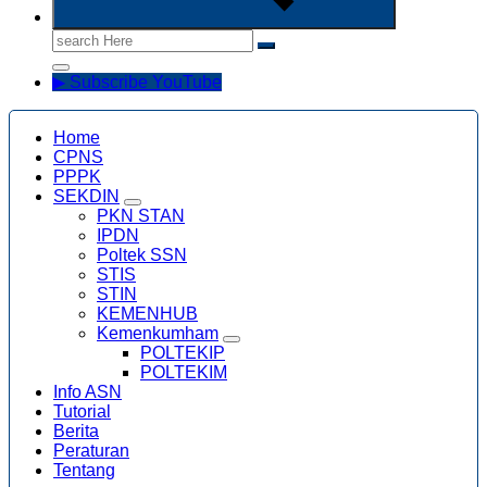
Search
for:
▶ Subscribe YouTube
Home
CPNS
PPPK
SEKDIN
PKN STAN
IPDN
Poltek SSN
STIS
STIN
KEMENHUB
Kemenkumham
POLTEKIP
POLTEKIM
Info ASN
Tutorial
Berita
Peraturan
Tentang