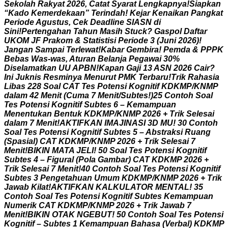
S
e
k
o
l
a
h
R
a
k
y
a
t
2
0
2
6
,
C
a
t
a
t
S
y
a
r
a
t
L
e
n
g
k
a
p
n
y
a
!
S
i
a
p
k
a
n
“
K
a
d
o
K
e
m
e
r
d
e
k
a
a
n
”
T
e
r
i
n
d
a
h
!
K
e
j
a
r
K
e
n
a
i
k
a
n
P
a
n
g
k
a
t
P
e
r
i
o
d
e
A
g
u
s
t
u
s
,
C
e
k
D
e
a
d
l
i
n
e
S
I
A
S
N
d
i
S
i
n
i
!
P
e
r
t
e
n
g
a
h
a
n
T
a
h
u
n
M
a
s
i
h
S
t
u
c
k
?
G
a
s
p
o
l
D
a
f
t
a
r
U
K
O
M
J
F
P
r
a
k
o
m
&
S
t
a
t
i
s
t
i
s
i
P
e
r
i
o
d
e
3
(
J
u
n
i
2
0
2
6
)
!
J
a
n
g
a
n
S
a
m
p
a
i
T
e
r
l
e
w
a
t
!
K
a
b
a
r
G
e
m
b
i
r
a
!
P
e
m
d
a
&
P
P
P
K
B
e
b
a
s
W
a
s
-
w
a
s
,
A
t
u
r
a
n
B
e
l
a
n
j
a
P
e
g
a
w
a
i
3
0
%
D
i
s
e
l
a
m
a
t
k
a
n
U
U
A
P
B
N
!
K
a
p
a
n
G
a
j
i
1
3
A
S
N
2
0
2
6
C
a
i
r
?
I
n
i
J
u
k
n
i
s
R
e
s
m
i
n
y
a
M
e
n
u
r
u
t
P
M
K
T
e
r
b
a
r
u
!
T
r
i
k
R
a
h
a
s
i
a
L
i
b
a
s
2
2
8
S
o
a
l
C
A
T
T
e
s
P
o
t
e
n
s
i
K
o
g
n
i
t
i
f
K
D
K
M
P
/
K
N
M
P
d
a
l
a
m
4
2
M
e
n
i
t
(
C
u
m
a
7
M
e
n
i
t
/
S
u
b
t
e
s
!
)
2
5
C
o
n
t
o
h
S
o
a
l
T
e
s
P
o
t
e
n
s
i
K
o
g
n
i
t
i
f
S
u
b
t
e
s
6
–
K
e
m
a
m
p
u
a
n
M
e
n
e
n
t
u
k
a
n
B
e
n
t
u
k
K
D
K
M
P
/
K
N
M
P
2
0
2
6
+
T
r
i
k
S
e
l
e
s
a
i
d
a
l
a
m
7
M
e
n
i
t
!
A
K
T
I
F
K
A
N
I
M
A
J
I
N
A
S
I
3
D
M
U
!
3
0
C
o
n
t
o
h
S
o
a
l
T
e
s
P
o
t
e
n
s
i
K
o
g
n
i
t
i
f
S
u
b
t
e
s
5
–
A
b
s
t
r
a
k
s
i
R
u
a
n
g
(
S
p
a
s
i
a
l
)
C
A
T
K
D
K
M
P
/
K
N
M
P
2
0
2
6
+
T
r
i
k
S
e
l
e
s
a
i
7
M
e
n
i
t
!
B
I
K
I
N
M
A
T
A
J
E
L
I
!
5
0
S
o
a
l
T
e
s
P
o
t
e
n
s
i
K
o
g
n
i
t
i
f
S
u
b
t
e
s
4
–
F
i
g
u
r
a
l
(
P
o
l
a
G
a
m
b
a
r
)
C
A
T
K
D
K
M
P
2
0
2
6
+
T
r
i
k
S
e
l
e
s
a
i
7
M
e
n
i
t
!
4
0
C
o
n
t
o
h
S
o
a
l
T
e
s
P
o
t
e
n
s
i
K
o
g
n
i
t
i
f
S
u
b
t
e
s
3
P
e
n
g
e
t
a
h
u
a
n
U
m
u
m
K
D
K
M
P
/
K
N
M
P
2
0
2
6
+
T
r
i
k
J
a
w
a
b
K
i
l
a
t
!
A
K
T
I
F
K
A
N
K
A
L
K
U
L
A
T
O
R
M
E
N
T
A
L
!
3
5
C
o
n
t
o
h
S
o
a
l
T
e
s
P
o
t
e
n
s
i
K
o
g
n
i
t
i
f
S
u
b
t
e
s
K
e
m
a
m
p
u
a
n
N
u
m
e
r
i
k
C
A
T
K
D
K
M
P
/
K
N
M
P
2
0
2
6
+
T
r
i
k
J
a
w
a
b
7
M
e
n
i
t
!
B
I
K
I
N
O
T
A
K
N
G
E
B
U
T
!
5
0
C
o
n
t
o
h
S
o
a
l
T
e
s
P
o
t
e
n
s
i
K
o
g
n
i
t
i
f
–
S
u
b
t
e
s
1
K
e
m
a
m
p
u
a
n
B
a
h
a
s
a
(
V
e
r
b
a
l
)
K
D
K
M
P