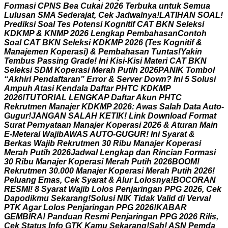
F
o
r
m
a
s
i
C
P
N
S
B
e
a
C
u
k
a
i
2
0
2
6
T
e
r
b
u
k
a
u
n
t
u
k
S
e
m
u
a
L
u
l
u
s
a
n
S
M
A
S
e
d
e
r
a
j
a
t
,
C
e
k
J
a
d
w
a
l
n
y
a
!
L
A
T
I
H
A
N
S
O
A
L
!
P
r
e
d
i
k
s
i
S
o
a
l
T
e
s
P
o
t
e
n
s
i
K
o
g
n
i
t
i
f
C
A
T
B
K
N
S
e
l
e
k
s
i
K
D
K
M
P
&
K
N
M
P
2
0
2
6
L
e
n
g
k
a
p
P
e
m
b
a
h
a
s
a
n
C
o
n
t
o
h
S
o
a
l
C
A
T
B
K
N
S
e
l
e
k
s
i
K
D
K
M
P
2
0
2
6
(
T
e
s
K
o
g
n
i
t
i
f
&
M
a
n
a
j
e
m
e
n
K
o
p
e
r
a
s
i
)
&
P
e
m
b
a
h
a
s
a
n
T
u
n
t
a
s
!
Y
a
k
i
n
T
e
m
b
u
s
P
a
s
s
i
n
g
G
r
a
d
e
!
I
n
i
K
i
s
i
-
K
i
s
i
M
a
t
e
r
i
C
A
T
B
K
N
S
e
l
e
k
s
i
S
D
M
K
o
p
e
r
a
s
i
M
e
r
a
h
P
u
t
i
h
2
0
2
6
P
A
N
I
K
T
o
m
b
o
l
“
A
k
h
i
r
i
P
e
n
d
a
f
t
a
r
a
n
”
E
r
r
o
r
&
S
e
r
v
e
r
D
o
w
n
?
I
n
i
5
S
o
l
u
s
i
A
m
p
u
h
A
t
a
s
i
K
e
n
d
a
l
a
D
a
f
t
a
r
P
H
T
C
K
D
K
M
P
2
0
2
6
!
T
U
T
O
R
I
A
L
L
E
N
G
K
A
P
D
a
f
t
a
r
A
k
u
n
P
H
T
C
R
e
k
r
u
t
m
e
n
M
a
n
a
j
e
r
K
D
K
M
P
2
0
2
6
:
A
w
a
s
S
a
l
a
h
D
a
t
a
A
u
t
o
-
G
u
g
u
r
!
J
A
N
G
A
N
S
A
L
A
H
K
E
T
I
K
!
L
i
n
k
D
o
w
n
l
o
a
d
F
o
r
m
a
t
S
u
r
a
t
P
e
r
n
y
a
t
a
a
n
M
a
n
a
j
e
r
K
o
p
e
r
a
s
i
2
0
2
6
&
A
t
u
r
a
n
M
a
i
n
E
-
M
e
t
e
r
a
i
W
a
j
i
b
A
W
A
S
A
U
T
O
-
G
U
G
U
R
!
I
n
i
S
y
a
r
a
t
&
B
e
r
k
a
s
W
a
j
i
b
R
e
k
r
u
t
m
e
n
3
0
R
i
b
u
M
a
n
a
j
e
r
K
o
p
e
r
a
s
i
M
e
r
a
h
P
u
t
i
h
2
0
2
6
J
a
d
w
a
l
L
e
n
g
k
a
p
d
a
n
R
i
n
c
i
a
n
F
o
r
m
a
s
i
3
0
R
i
b
u
M
a
n
a
j
e
r
K
o
p
e
r
a
s
i
M
e
r
a
h
P
u
t
i
h
2
0
2
6
B
O
O
M
!
R
e
k
r
u
t
m
e
n
3
0
.
0
0
0
M
a
n
a
j
e
r
K
o
p
e
r
a
s
i
M
e
r
a
h
P
u
t
i
h
2
0
2
6
!
P
e
l
u
a
n
g
E
m
a
s
,
C
e
k
S
y
a
r
a
t
&
A
l
u
r
L
o
l
o
s
n
y
a
!
B
O
C
O
R
A
N
R
E
S
M
I
!
8
S
y
a
r
a
t
W
a
j
i
b
L
o
l
o
s
P
e
n
j
a
r
i
n
g
a
n
P
P
G
2
0
2
6
,
C
e
k
D
a
p
o
d
i
k
m
u
S
e
k
a
r
a
n
g
!
S
o
l
u
s
i
N
I
K
T
i
d
a
k
V
a
l
i
d
d
i
V
e
r
v
a
l
P
T
K
A
g
a
r
L
o
l
o
s
P
e
n
j
a
r
i
n
g
a
n
P
P
G
2
0
2
6
!
K
A
B
A
R
G
E
M
B
I
R
A
!
P
a
n
d
u
a
n
R
e
s
m
i
P
e
n
j
a
r
i
n
g
a
n
P
P
G
2
0
2
6
R
i
l
i
s
,
C
e
k
S
t
a
t
u
s
I
n
f
o
G
T
K
K
a
m
u
S
e
k
a
r
a
n
g
!
S
a
h
!
A
S
N
P
e
m
d
a