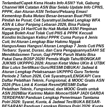
T
e
r
l
a
m
b
a
t
!
C
a
p
e
k
K
e
n
a
H
o
a
k
s
I
n
f
o
A
S
N
?
Y
u
k
,
G
a
b
u
n
g
C
h
a
n
n
e
l
W
A
C
a
t
a
t
a
n
A
S
N
B
i
a
r
S
e
l
a
l
u
U
p
d
a
t
e
I
n
f
o
C
P
N
S
,
P
P
P
K
,
d
a
n
A
t
u
r
a
n
A
S
N
T
e
r
b
a
r
u
!
P
e
l
u
a
n
g
E
m
a
s
!
K
e
m
e
n
k
o
p
B
u
k
a
M
u
t
a
s
i
B
e
s
a
r
-
b
e
s
a
r
a
n
B
u
a
t
P
N
S
P
i
n
d
a
h
k
e
P
u
s
a
t
,
C
e
k
S
y
a
r
a
t
n
y
a
!
J
a
d
w
a
l
L
e
n
g
k
a
p
W
F
A
A
S
N
&
L
i
b
u
r
P
a
n
j
a
n
g
L
e
b
a
r
a
n
2
0
2
6
,
B
i
s
a
P
u
l
a
n
g
K
a
m
p
u
n
g
1
4
H
a
r
i
!
C
u
t
i
I
t
u
H
a
k
M
u
t
l
a
k
A
S
N
!
P
i
m
p
i
n
a
n
N
g
g
a
k
B
o
l
e
h
A
s
a
l
T
o
l
a
k
C
u
t
i
P
N
S
&
P
P
P
K
K
e
c
u
a
l
i
K
o
n
d
i
s
i
I
n
i
J
a
n
g
a
n
K
e
l
i
r
u
!
P
P
P
K
C
u
m
a
P
u
n
y
a
4
J
e
n
i
s
C
u
t
i
,
I
n
i
A
t
u
r
a
n
L
e
n
g
k
a
p
B
i
a
r
H
a
k
m
u
N
g
g
a
k
H
a
n
g
u
s
A
w
a
s
H
a
n
g
u
s
!
A
t
u
r
a
n
L
e
n
g
k
a
p
7
J
e
n
i
s
C
u
t
i
P
N
S
T
e
r
b
a
r
u
:
S
y
a
r
a
t
,
D
u
r
a
s
i
,
d
a
n
C
a
r
a
P
e
n
g
a
j
u
a
n
n
y
a
S
A
H
!
S
E
M
e
n
d
i
k
d
a
s
m
e
n
T
u
r
u
n
,
G
a
j
i
P
P
P
K
P
a
r
u
h
W
a
k
t
u
B
i
s
a
P
a
k
a
i
D
a
n
a
B
O
S
P
2
0
2
6
!
P
e
m
d
a
W
a
j
i
b
T
a
h
u
!
B
O
N
G
K
A
R
J
U
K
N
I
S
U
K
P
P
P
G
2
0
2
6
:
A
t
u
r
a
n
K
e
t
a
t
V
i
d
e
o
U
K
i
n
&
U
T
B
K
B
i
a
r
L
u
l
u
s
S
e
r
t
i
f
i
k
a
s
i
G
u
r
u
!
R
E
S
M
I
D
I
B
U
K
A
!
J
a
d
w
a
l
&
A
t
u
r
a
n
L
e
n
g
k
a
p
P
e
l
a
k
s
a
n
a
a
n
U
K
P
P
P
G
G
u
r
u
T
e
r
t
e
n
t
u
P
e
r
i
o
d
e
2
T
a
h
u
n
2
0
2
6
,
C
e
k
S
y
a
r
a
t
n
y
a
!
L
E
N
G
K
A
P
!
C
a
r
a
D
a
f
t
a
r
P
e
l
a
t
i
h
a
n
T
e
k
n
i
s
,
F
u
n
g
s
i
o
n
a
l
,
&
M
O
O
C
G
r
a
t
i
s
A
S
N
2
0
2
6
(
P
l
u
s
L
i
n
k
&
K
o
n
t
a
k
R
e
s
m
i
!
)
R
E
S
M
I
!
D
a
f
t
a
r
P
e
l
a
t
i
h
a
n
T
e
k
n
i
s
,
F
u
n
g
s
i
o
n
a
l
,
d
a
n
M
O
O
C
G
r
a
t
i
s
u
n
t
u
k
A
S
N
2
0
2
6
B
i
a
r
K
a
r
i
r
m
u
M
a
k
i
n
M
o
n
c
e
r
!
S
I
A
P
J
A
D
I
G
A
R
D
A
T
E
R
D
E
P
A
N
!
P
a
n
d
u
a
n
L
e
n
g
k
a
p
P
e
n
e
r
i
m
a
a
n
T
a
m
t
a
m
a
P
o
l
r
i
2
0
2
6
:
S
y
a
r
a
t
,
K
u
o
t
a
,
&
J
a
d
w
a
l
T
e
s
!
B
U
K
A
B
E
S
A
R
-
B
E
S
A
R
A
N
!
P
a
n
d
u
a
n
L
e
n
g
k
a
p
B
i
n
t
a
r
a
P
o
l
r
i
2
0
2
6
:
K
u
o
t
a