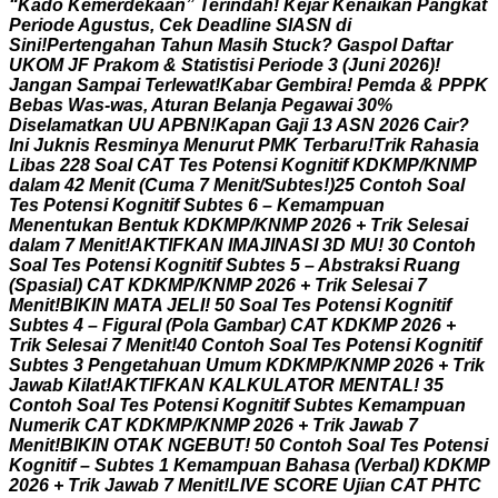
“
K
a
d
o
K
e
m
e
r
d
e
k
a
a
n
”
T
e
r
i
n
d
a
h
!
K
e
j
a
r
K
e
n
a
i
k
a
n
P
a
n
g
k
a
t
P
e
r
i
o
d
e
A
g
u
s
t
u
s
,
C
e
k
D
e
a
d
l
i
n
e
S
I
A
S
N
d
i
S
i
n
i
!
P
e
r
t
e
n
g
a
h
a
n
T
a
h
u
n
M
a
s
i
h
S
t
u
c
k
?
G
a
s
p
o
l
D
a
f
t
a
r
U
K
O
M
J
F
P
r
a
k
o
m
&
S
t
a
t
i
s
t
i
s
i
P
e
r
i
o
d
e
3
(
J
u
n
i
2
0
2
6
)
!
J
a
n
g
a
n
S
a
m
p
a
i
T
e
r
l
e
w
a
t
!
K
a
b
a
r
G
e
m
b
i
r
a
!
P
e
m
d
a
&
P
P
P
K
B
e
b
a
s
W
a
s
-
w
a
s
,
A
t
u
r
a
n
B
e
l
a
n
j
a
P
e
g
a
w
a
i
3
0
%
D
i
s
e
l
a
m
a
t
k
a
n
U
U
A
P
B
N
!
K
a
p
a
n
G
a
j
i
1
3
A
S
N
2
0
2
6
C
a
i
r
?
I
n
i
J
u
k
n
i
s
R
e
s
m
i
n
y
a
M
e
n
u
r
u
t
P
M
K
T
e
r
b
a
r
u
!
T
r
i
k
R
a
h
a
s
i
a
L
i
b
a
s
2
2
8
S
o
a
l
C
A
T
T
e
s
P
o
t
e
n
s
i
K
o
g
n
i
t
i
f
K
D
K
M
P
/
K
N
M
P
d
a
l
a
m
4
2
M
e
n
i
t
(
C
u
m
a
7
M
e
n
i
t
/
S
u
b
t
e
s
!
)
2
5
C
o
n
t
o
h
S
o
a
l
T
e
s
P
o
t
e
n
s
i
K
o
g
n
i
t
i
f
S
u
b
t
e
s
6
–
K
e
m
a
m
p
u
a
n
M
e
n
e
n
t
u
k
a
n
B
e
n
t
u
k
K
D
K
M
P
/
K
N
M
P
2
0
2
6
+
T
r
i
k
S
e
l
e
s
a
i
d
a
l
a
m
7
M
e
n
i
t
!
A
K
T
I
F
K
A
N
I
M
A
J
I
N
A
S
I
3
D
M
U
!
3
0
C
o
n
t
o
h
S
o
a
l
T
e
s
P
o
t
e
n
s
i
K
o
g
n
i
t
i
f
S
u
b
t
e
s
5
–
A
b
s
t
r
a
k
s
i
R
u
a
n
g
(
S
p
a
s
i
a
l
)
C
A
T
K
D
K
M
P
/
K
N
M
P
2
0
2
6
+
T
r
i
k
S
e
l
e
s
a
i
7
M
e
n
i
t
!
B
I
K
I
N
M
A
T
A
J
E
L
I
!
5
0
S
o
a
l
T
e
s
P
o
t
e
n
s
i
K
o
g
n
i
t
i
f
S
u
b
t
e
s
4
–
F
i
g
u
r
a
l
(
P
o
l
a
G
a
m
b
a
r
)
C
A
T
K
D
K
M
P
2
0
2
6
+
T
r
i
k
S
e
l
e
s
a
i
7
M
e
n
i
t
!
4
0
C
o
n
t
o
h
S
o
a
l
T
e
s
P
o
t
e
n
s
i
K
o
g
n
i
t
i
f
S
u
b
t
e
s
3
P
e
n
g
e
t
a
h
u
a
n
U
m
u
m
K
D
K
M
P
/
K
N
M
P
2
0
2
6
+
T
r
i
k
J
a
w
a
b
K
i
l
a
t
!
A
K
T
I
F
K
A
N
K
A
L
K
U
L
A
T
O
R
M
E
N
T
A
L
!
3
5
C
o
n
t
o
h
S
o
a
l
T
e
s
P
o
t
e
n
s
i
K
o
g
n
i
t
i
f
S
u
b
t
e
s
K
e
m
a
m
p
u
a
n
N
u
m
e
r
i
k
C
A
T
K
D
K
M
P
/
K
N
M
P
2
0
2
6
+
T
r
i
k
J
a
w
a
b
7
M
e
n
i
t
!
B
I
K
I
N
O
T
A
K
N
G
E
B
U
T
!
5
0
C
o
n
t
o
h
S
o
a
l
T
e
s
P
o
t
e
n
s
i
K
o
g
n
i
t
i
f
–
S
u
b
t
e
s
1
K
e
m
a
m
p
u
a
n
B
a
h
a
s
a
(
V
e
r
b
a
l
)
K
D
K
M
P
2
0
2
6
+
T
r
i
k
J
a
w
a
b
7
M
e
n
i
t
!
L
I
V
E
S
C
O
R
E
U
j
i
a
n
C
A
T
P
H
T
C