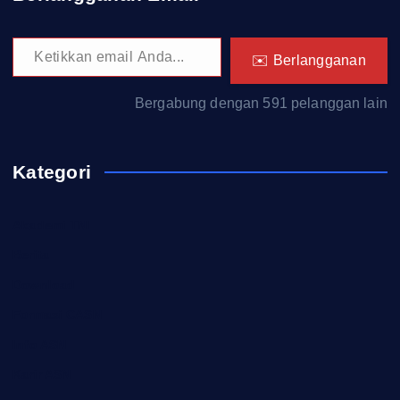
Ketikkan email Anda...
✉️ Berlangganan
Bergabung dengan 591 pelanggan lain
Kategori
Akademi TNI
Berita
Download
Formasi CASN
Info ASN
Karir ASN