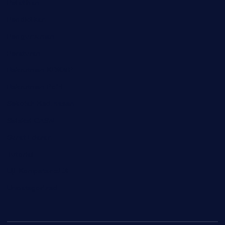
Pelatihan
Pendidikan
Pengumuman
Peraturan
Rekrutmen KDKMP
Rekrutmen Polri
Sekolah Kedinasan
Seleksi CASN
Surat Edaran
Tutorial
Uji Kompetensi JF
Uncategorized