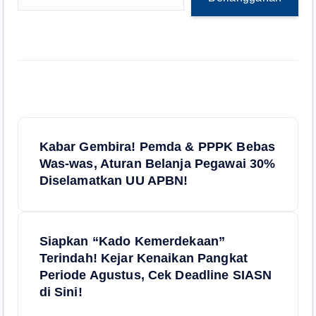
N
Kabar Gembira! Pemda & PPPK Bebas
a
Was-was, Aturan Belanja Pegawai 30%
Diselamatkan UU APBN!
v
i
Siapkan “Kado Kemerdekaan”
Terindah! Kejar Kenaikan Pangkat
g
Periode Agustus, Cek Deadline SIASN
di Sini!
a