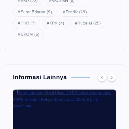
SKD
(22)
SSCASN
(6)
Surat Edaran
(9)
Tendik
(19)
THR
(7)
TPK
(4)
Tutorial
(25)
UKOM
(5)
Informasi Lainnya