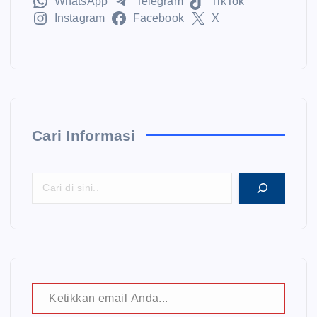
s
WhatsApp
Telegram
TikTok
Instagram
Facebook
X
i
p
o
Cari Informasi
s
Ketikkan email Anda...