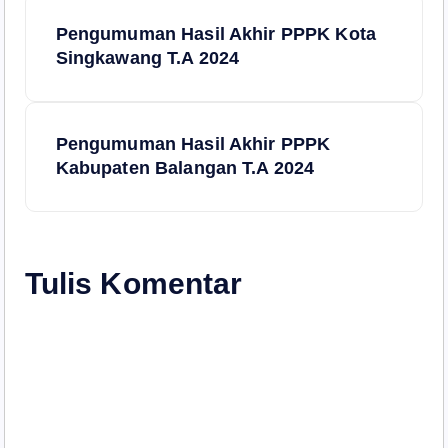
N
Pengumuman Hasil Akhir PPPK Kota
a
Singkawang T.A 2024
v
Pengumuman Hasil Akhir PPPK
i
Kabupaten Balangan T.A 2024
g
a
Tulis Komentar
s
i
p