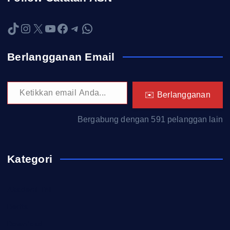
TikTok
Instagram
X
YouTube
Facebook
Telegram
WhatsApp
Berlangganan Email
Ketikkan email Anda...
✉️ Berlangganan
Bergabung dengan 591 pelanggan lain
Kategori
Akademi TNI
Berita
Download