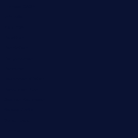
Formasi CASN
Info ASN
Karir ASN
Pelatihan
Pendidikan
Pengumuman
Peraturan
Rekrutmen KDKMP
Rekrutmen Polri
Sekolah Kedinasan
Seleksi CASN
Surat Edaran
Tutorial