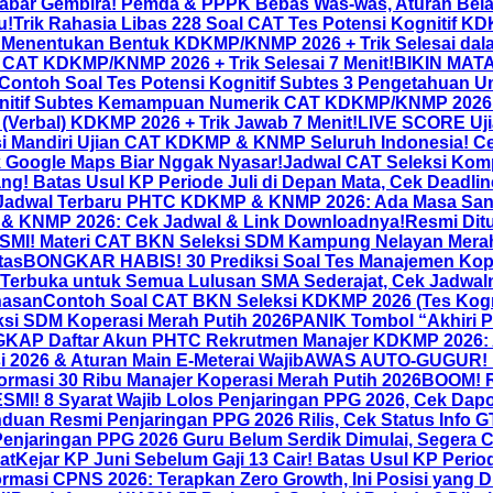
abar Gembira! Pemda & PPPK Bebas Was-was, Aturan Bel
u!
Trik Rahasia Libas 228 Soal CAT Tes Potensi Kognitif 
 Menentukan Bentuk KDKMP/KNMP 2026 + Trik Selesai dala
l) CAT KDKMP/KNMP 2026 + Trik Selesai 7 Menit!
BIKIN MATA 
 Contoh Soal Tes Potensi Kognitif Subtes 3 Pengetahuan 
itif Subtes Kemampuan Numerik CAT KDKMP/KNMP 2026 + 
(Verbal) KDKMP 2026 + Trik Jawab 7 Menit!
LIVE SCORE Uj
asi Mandiri Ujian CAT KDKMP & KNMP Seluruh Indonesia! Ce
k Google Maps Biar Nggak Nyasar!
Jadwal CAT Seleksi Kom
ang! Batas Usul KP Periode Juli di Depan Mata, Cek Deadli
Jadwal Terbaru PHTC KDKMP & KNMP 2026: Ada Masa Sangg
 & KNMP 2026: Cek Jadwal & Link Downloadnya!
Resmi Dit
MI! Materi CAT BKN Seleksi SDM Kampung Nelayan Merah
tas
BONGKAR HABIS! 30 Prediksi Soal Tes Manajemen Kop
Terbuka untuk Semua Lulusan SMA Sederajat, Cek Jadwal
hasan
Contoh Soal CAT BKN Seleksi KDKMP 2026 (Tes Kogn
eksi SDM Koperasi Merah Putih 2026
PANIK Tombol “Akhiri P
AP Daftar Akun PHTC Rekrutmen Manajer KDKMP 2026: A
 2026 & Aturan Main E-Meterai Wajib
AWAS AUTO-GUGUR! Ini
ormasi 30 Ribu Manajer Koperasi Merah Putih 2026
BOOM! R
I! 8 Syarat Wajib Lolos Penjaringan PPG 2026, Cek Dap
an Resmi Penjaringan PPG 2026 Rilis, Cek Status Info 
enjaringan PPG 2026 Guru Belum Serdik Dimulai, Segera 
at
Kejar KP Juni Sebelum Gaji 13 Cair! Batas Usul KP Perio
asi CPNS 2026: Terapkan Zero Growth, Ini Posisi yang D