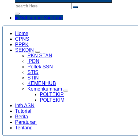
Search
for:
▶ Subscribe YouTube
Home
CPNS
PPPK
SEKDIN
PKN STAN
IPDN
Poltek SSN
STIS
STIN
KEMENHUB
Kemenkumham
POLTEKIP
POLTEKIM
Info ASN
Tutorial
Berita
Peraturan
Tentang