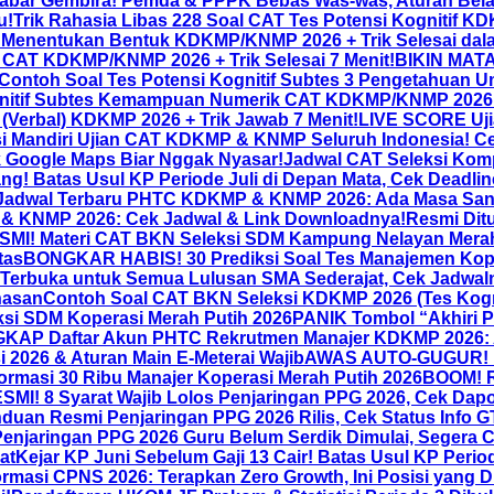
abar Gembira! Pemda & PPPK Bebas Was-was, Aturan Bel
u!
Trik Rahasia Libas 228 Soal CAT Tes Potensi Kognitif 
 Menentukan Bentuk KDKMP/KNMP 2026 + Trik Selesai dala
l) CAT KDKMP/KNMP 2026 + Trik Selesai 7 Menit!
BIKIN MATA 
 Contoh Soal Tes Potensi Kognitif Subtes 3 Pengetahuan 
itif Subtes Kemampuan Numerik CAT KDKMP/KNMP 2026 + 
(Verbal) KDKMP 2026 + Trik Jawab 7 Menit!
LIVE SCORE Uj
asi Mandiri Ujian CAT KDKMP & KNMP Seluruh Indonesia! Ce
k Google Maps Biar Nggak Nyasar!
Jadwal CAT Seleksi Kom
ang! Batas Usul KP Periode Juli di Depan Mata, Cek Deadli
Jadwal Terbaru PHTC KDKMP & KNMP 2026: Ada Masa Sangg
 & KNMP 2026: Cek Jadwal & Link Downloadnya!
Resmi Dit
MI! Materi CAT BKN Seleksi SDM Kampung Nelayan Merah
tas
BONGKAR HABIS! 30 Prediksi Soal Tes Manajemen Kop
Terbuka untuk Semua Lulusan SMA Sederajat, Cek Jadwal
hasan
Contoh Soal CAT BKN Seleksi KDKMP 2026 (Tes Kogn
eksi SDM Koperasi Merah Putih 2026
PANIK Tombol “Akhiri P
AP Daftar Akun PHTC Rekrutmen Manajer KDKMP 2026: A
 2026 & Aturan Main E-Meterai Wajib
AWAS AUTO-GUGUR! Ini
ormasi 30 Ribu Manajer Koperasi Merah Putih 2026
BOOM! R
I! 8 Syarat Wajib Lolos Penjaringan PPG 2026, Cek Dap
an Resmi Penjaringan PPG 2026 Rilis, Cek Status Info 
enjaringan PPG 2026 Guru Belum Serdik Dimulai, Segera 
at
Kejar KP Juni Sebelum Gaji 13 Cair! Batas Usul KP Perio
asi CPNS 2026: Terapkan Zero Growth, Ini Posisi yang D