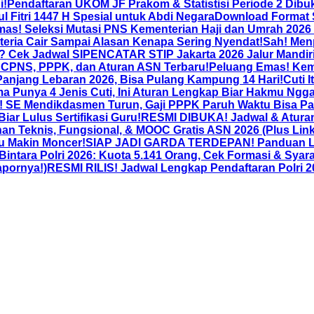
i!
Pendaftaran UKOM JF Prakom & Statistisi Periode 2 Dibuk
ul Fitri 1447 H Spesial untuk Abdi Negara
Download Format S
as! Seleksi Mutasi PNS Kementerian Haji dan Umrah 2026
teria Cair Sampai Alasan Kenapa Sering Nyendat!
Sah! Men
t? Cek Jadwal SIPENCATAR STIP Jakarta 2026 Jalur Mandir
 CPNS, PPPK, dan Aturan ASN Terbaru!
Peluang Emas! Kem
anjang Lebaran 2026, Bisa Pulang Kampung 14 Hari!
Cuti 
a Punya 4 Jenis Cuti, Ini Aturan Lengkap Biar Hakmu Ng
 SE Mendikdasmen Turun, Gaji PPPK Paruh Waktu Bisa Pa
r Lulus Sertifikasi Guru!
RESMI DIBUKA! Jadwal & Atura
an Teknis, Fungsional, & MOOC Gratis ASN 2026 (Plus Lin
u Makin Moncer!
SIAP JADI GARDA TERDEPAN! Panduan Len
ra Polri 2026: Kuota 5.141 Orang, Cek Formasi & Syara
apornya!)
RESMI RILIS! Jadwal Lengkap Pendaftaran Polri 20