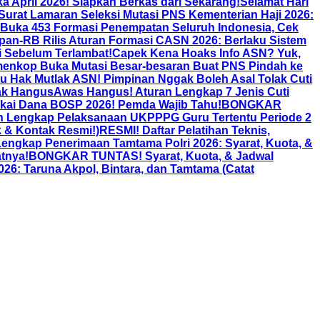
a April 2026! Siapkan Berkas dari Sekarang!
Selamat Hari
urat Lamaran Seleksi Mutasi PNS Kementerian Haji 2026:
 Buka 453 Formasi Penempatan Seluruh Indonesia, Cek
pan-RB Rilis Aturan Formasi CASN 2026: Berlaku Sistem
i Sebelum Terlambat!
Capek Kena Hoaks Info ASN? Yuk,
enkop Buka Mutasi Besar-besaran Buat PNS Pindah ke
Itu Hak Mutlak ASN! Pimpinan Nggak Boleh Asal Tolak Cuti
gak Hangus
Awas Hangus! Aturan Lengkap 7 Jenis Cuti
kai Dana BOSP 2026! Pemda Wajib Tahu!
BONGKAR
n Lengkap Pelaksanaan UKPPPG Guru Tertentu Periode 2
k & Kontak Resmi!)
RESMI! Daftar Pelatihan Teknis,
gkap Penerimaan Tamtama Polri 2026: Syarat, Kuota, &
tnya!
BONGKAR TUNTAS! Syarat, Kuota, & Jadwal
26: Taruna Akpol, Bintara, dan Tamtama (Catat