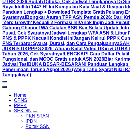
UTBK 2026 Sudah Dibuka, Cek Jadwal Lengkapnya Di Sin
Raya Idulfitri 1447 H! Ini Kumpulan Kata Maaf & Ucapan Id
Panduan Lengkap + Download Template Gratis
Peluang Em
Syaratnya!
Bongkar Aturan TPP ASN Pemda 2026: Dari Kri
‘Zero Growth’ Kecuali 2 Formasi Ini!
Anak Ingin Jadi Pelau
Gabung Channel WA Catatan ASN Biar Selalu Update Info
Pusat, Cek Syaratnya!
Jadwal Lengkap WFA ASN & Libur P
PNS & PPPK Kecuali Kondisi Ini
Jangan Keliru! PPPK Cum
PNS Terbaru: Syarat, Durasi, dan Cara Pengajuannya
SAH!
JUKNIS UKPPPG 2026: Aturan Ketat Video UKin & UTBK Bia
Tahun 2026, Cek Syaratnya!
LENGKAP! Cara Daftar Pelatih
Fungsional, dan MOOC Gratis untuk ASN 2026Biar Karirm
Jadwal Tes!
BUKA BESAR-BESARAN! Panduan Lengkap Binta
Penerimaan Taruna Akpol 2026 (Wajib Tahu Syarat Nilai R
Tanggalnya!)
Home
CPNS
PPPK
SEKDIN
PKN STAN
IPDN
Poltek SSN