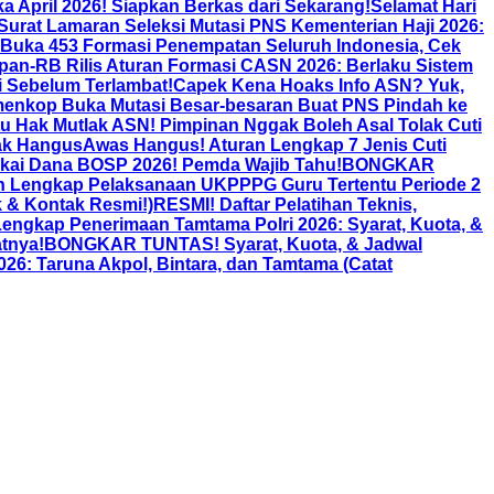
a April 2026! Siapkan Berkas dari Sekarang!
Selamat Hari
urat Lamaran Seleksi Mutasi PNS Kementerian Haji 2026:
 Buka 453 Formasi Penempatan Seluruh Indonesia, Cek
pan-RB Rilis Aturan Formasi CASN 2026: Berlaku Sistem
i Sebelum Terlambat!
Capek Kena Hoaks Info ASN? Yuk,
enkop Buka Mutasi Besar-besaran Buat PNS Pindah ke
Itu Hak Mutlak ASN! Pimpinan Nggak Boleh Asal Tolak Cuti
gak Hangus
Awas Hangus! Aturan Lengkap 7 Jenis Cuti
kai Dana BOSP 2026! Pemda Wajib Tahu!
BONGKAR
n Lengkap Pelaksanaan UKPPPG Guru Tertentu Periode 2
k & Kontak Resmi!)
RESMI! Daftar Pelatihan Teknis,
gkap Penerimaan Tamtama Polri 2026: Syarat, Kuota, &
tnya!
BONGKAR TUNTAS! Syarat, Kuota, & Jadwal
26: Taruna Akpol, Bintara, dan Tamtama (Catat