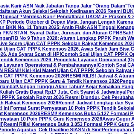
hasia Karir ASN Naik Jabatan Tanpa Jalur “Orang Dalam”
Te
daftaran Akun Seleksi Sekolah Kedinasan 2026 Resmi BUKA
‘Dipecat’?
Merdeka Karir! Pendaftaran UKOM JF Prakom & St
KP Periode Oktober di Depan Mata, Jangan Lengah Karena
an BKN No. 11 Tahun 2025: Arsip Fisik ASN Tinggal Kenang
 PKN STAN, Syarat Daftar, Jurusan, dan Aturan CPNS
Sah!
anRB No 9 Tahun 2026: Aturan Lengkap PPPK Paruh Wak
Live Score Ujian CAT PPPK Sekolah Rakyat Kemensos 2026 
 Ujian CAT PPPK Kemensos 2026, Awas Salah Jam Bisa G
6, Ada Syarat Scan di HP!
Contoh Soal Ujian CAT PPPK Op
Tendik Kemensos 2026: Pengelola Layanan Operasional (
a Layanan Operasional & Pembahasannya!
Contoh Soal CA
ESMI! Kisi-Kisi Materi Ujian CAT PPPK Sekolah Rakyat Kem
ian CAT PPPK Kemensos 2026
RESMI RILIS! Jadwal & Atura
erbaru Ujian CAT PPPK Guru & Tendik Kemensos 2026
Pengu
rlambat!
Jangan Tunggu Akhir Tahun! Kejar Kenaikan Pang
uliah Gratis Dapat Rp17 Juta. Cek Syarat & Jadwalnya!
Pe
PPK Sekolah Rakyat 2026 Resmi Diundur, Cek Perubahan T
lah Rakyat Kemensos 2026
Resmi! Jadwal Lengkap dan Sya
Ini Format Surat Pernyataan 10 Poin PPPK Tendik Sekola
at Kemensos 2026
RESMI! Kemensos Buka 5.127 Formasi PP
ernyataan 10 Poin PPPK Guru Kemensos 2026
Awas Gugur A
!)
Resmi Rilis! Kemensos Buka 3.053 Formasi PPPK Guru Se
riode Agustus, Cek Deadline SIASN di Sini!
Pertengahan 