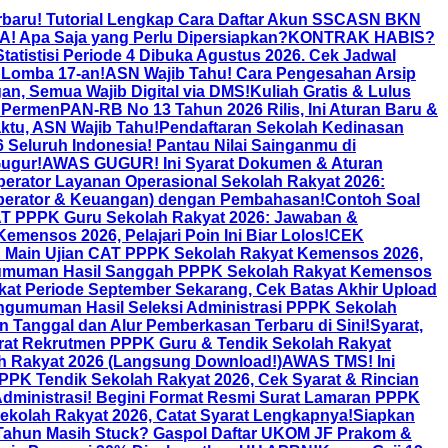
rbaru! Tutorial Lengkap Cara Daftar Akun SSCASN BKN
! Apa Saja yang Perlu Dipersiapkan?
KONTRAK HABIS?
atistisi Periode 4 Dibuka Agustus 2026. Cek Jadwal
 Lomba 17-an!
ASN Wajib Tahu! Cara Pengesahan Arsip
an, Semua Wajib Digital via DMS!
Kuliah Gratis & Lulus
 PermenPAN-RB No 13 Tahun 2026 Rilis, Ini Aturan Baru &
tu, ASN Wajib Tahu!
Pendaftaran Sekolah Kedinasan
Seluruh Indonesia! Pantau Nilai Sainganmu di
ugur!
AWAS GUGUR! Ini Syarat Dokumen & Aturan
erator Layanan Operasional Sekolah Rakyat 2026:
Operator & Keuangan) dengan Pembahasan!
Contoh Soal
T PPPK Guru Sekolah Rakyat 2026: Jawaban &
ensos 2026, Pelajari Poin Ini Biar Lolos!
CEK
n Main Ujian CAT PPPK Sekolah Rakyat Kemensos 2026,
muman Hasil Sanggah PPPK Sekolah Rakyat Kemensos
kat Periode September Sekarang, Cek Batas Akhir Upload
ngumuman Hasil Seleksi Administrasi PPPK Sekolah
anggal dan Alur Pemberkasan Terbaru di Sini!
Syarat,
rat Rekrutmen PPPK Guru & Tendik Sekolah Rakyat
h Rakyat 2026 (Langsung Download!)
AWAS TMS! Ini
PK Tendik Sekolah Rakyat 2026, Cek Syarat & Rincian
dministrasi! Begini Format Resmi Surat Lamaran PPPK
kolah Rakyat 2026, Catat Syarat Lengkapnya!
Siapkan
Tahun Masih Stuck? Gaspol Daftar UKOM JF Prakom &