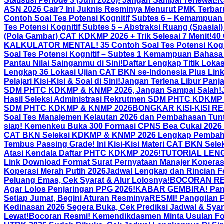
Statistisi Periode 3 (Juni 2026)! Jangan Sampai Terlewat!
K
ASN 2026 Cair? Ini Juknis Resminya Menurut PMK Terbar
Contoh Soal Tes Potensi Kognitif Subtes 6 – Kemampuan
Tes Potensi Kognitif Subtes 5 – Abstraksi Ruang (Spasia
(Pola Gambar) CAT KDKMP 2026 + Trik Selesai 7 Menit!
40
KALKULATOR MENTAL! 35 Contoh Soal Tes Potensi Kogn
Soal Tes Potensi Kognitif – Subtes 1 Kemampuan Bahasa 
Pantau Nilai Sainganmu di Sini!
Daftar Lengkap Titik Lok
Lengkap 36 Lokasi Ujian CAT BKN se-Indonesia Plus Lin
Pelajari Kisi-Kisi & Soal di Sini!
Jangan Terlena Libur Panj
SDM PHTC KDKMP & KNMP 2026, Jangan Sampai Salah!
Hasil Seleksi Administrasi Rekrutmen SDM PHTC KDKMP
SDM PHTC KDKMP & KNMP 2026
BONGKAR KISI-KISI RES
Soal Tes Manajemen Kelautan 2026 dan Pembahasan Tun
siap! Kemenkeu Buka 300 Formasi CPNS Bea Cukai 2026 
CAT BKN Seleksi KDKMP & KNMP 2026 Lengkap Pemba
Tembus Passing Grade! Ini Kisi-Kisi Materi CAT BKN Sel
Atasi Kendala Daftar PHTC KDKMP 2026!
TUTORIAL LENGK
Link Download Format Surat Pernyataan Manajer Koperasi
Koperasi Merah Putih 2026
Jadwal Lengkap dan Rincian F
Peluang Emas, Cek Syarat & Alur Lolosnya!
BOCORAN RESM
Agar Lolos Penjaringan PPG 2026!
KABAR GEMBIRA! Pandu
Setiap Jumat, Begini Aturan Resminya
RESMI! Panggilan P
Kedinasan 2026 Segera Buka, Cek Prediksi Jadwal & Syar
Lewat!
Bocoran Resmi! Kemendikdasmen Minta Usulan Form