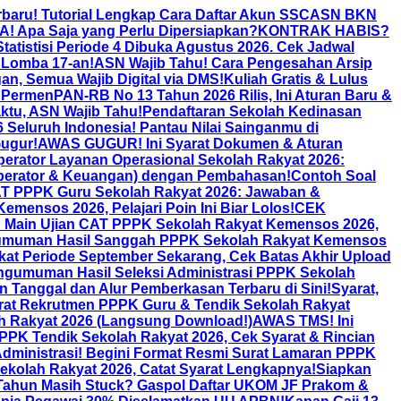
rbaru! Tutorial Lengkap Cara Daftar Akun SSCASN BKN
! Apa Saja yang Perlu Dipersiapkan?
KONTRAK HABIS?
atistisi Periode 4 Dibuka Agustus 2026. Cek Jadwal
 Lomba 17-an!
ASN Wajib Tahu! Cara Pengesahan Arsip
an, Semua Wajib Digital via DMS!
Kuliah Gratis & Lulus
 PermenPAN-RB No 13 Tahun 2026 Rilis, Ini Aturan Baru &
tu, ASN Wajib Tahu!
Pendaftaran Sekolah Kedinasan
Seluruh Indonesia! Pantau Nilai Sainganmu di
ugur!
AWAS GUGUR! Ini Syarat Dokumen & Aturan
erator Layanan Operasional Sekolah Rakyat 2026:
Operator & Keuangan) dengan Pembahasan!
Contoh Soal
T PPPK Guru Sekolah Rakyat 2026: Jawaban &
ensos 2026, Pelajari Poin Ini Biar Lolos!
CEK
n Main Ujian CAT PPPK Sekolah Rakyat Kemensos 2026,
muman Hasil Sanggah PPPK Sekolah Rakyat Kemensos
kat Periode September Sekarang, Cek Batas Akhir Upload
ngumuman Hasil Seleksi Administrasi PPPK Sekolah
anggal dan Alur Pemberkasan Terbaru di Sini!
Syarat,
rat Rekrutmen PPPK Guru & Tendik Sekolah Rakyat
h Rakyat 2026 (Langsung Download!)
AWAS TMS! Ini
PK Tendik Sekolah Rakyat 2026, Cek Syarat & Rincian
dministrasi! Begini Format Resmi Surat Lamaran PPPK
kolah Rakyat 2026, Catat Syarat Lengkapnya!
Siapkan
Tahun Masih Stuck? Gaspol Daftar UKOM JF Prakom &