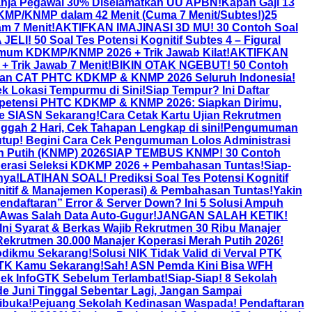
anja Pegawai 30% Diselamatkan UU APBN!
Kapan Gaji 13
KDKMP/KNMP dalam 42 Menit (Cuma 7 Menit/Subtes!)
25
m 7 Menit!
AKTIFKAN IMAJINASI 3D MU! 30 Contoh Soal
JELI! 50 Soal Tes Potensi Kognitif Subtes 4 – Figural
Umum KDKMP/KNMP 2026 + Trik Jawab Kilat!
AKTIFKAN
Trik Jawab 7 Menit!
BIKIN OTAK NGEBUT! 50 Contoh
ian CAT PHTC KDKMP & KNMP 2026 Seluruh Indonesia!
k Lokasi Tempurmu di Sini!
Siap Tempur? Ini Daftar
petensi PHTC KDKMP & KNMP 2026: Siapkan Dirimu,
ne SIASN Sekarang!
Cara Cetak Kartu Ujian Rekrutmen
ah 2 Hari, Cek Tahapan Lengkap di sini!
Pengumuman
utup! Begini Cara Cek Pengumuman Lolos Administrasi
 Putih (KNMP) 2026
SIAP TEMBUS KNMP! 30 Contoh
erasi Seleksi KDKMP 2026 + Pembahasan Tuntas!
Siap-
nya!
LATIHAN SOAL! Prediksi Soal Tes Potensi Kognitif
itif & Manajemen Koperasi) & Pembahasan Tuntas!
Yakin
endaftaran” Error & Server Down? Ini 5 Solusi Ampuh
was Salah Data Auto-Gugur!
JANGAN SALAH KETIK!
 Syarat & Berkas Wajib Rekrutmen 30 Ribu Manajer
ekrutmen 30.000 Manajer Koperasi Merah Putih 2026!
odikmu Sekarang!
Solusi NIK Tidak Valid di Verval PTK
GTK Kamu Sekarang!
Sah! ASN Pemda Kini Bisa WFH
Cek InfoGTK Sebelum Terlambat!
Siap-Siap! 8 Sekolah
de Juni Tinggal Sebentar Lagi, Jangan Sampai
ibuka!
Pejuang Sekolah Kedinasan Waspada! Pendaftaran