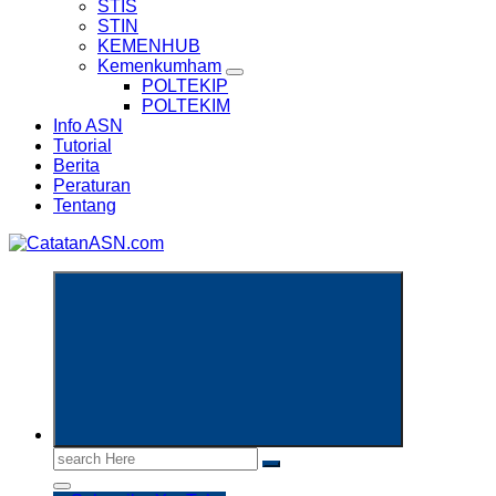
STIS
STIN
KEMENHUB
Kemenkumham
POLTEKIP
POLTEKIM
Info ASN
Tutorial
Berita
Peraturan
Tentang
Informasi Aparatur Sipil Negara
Search
for: