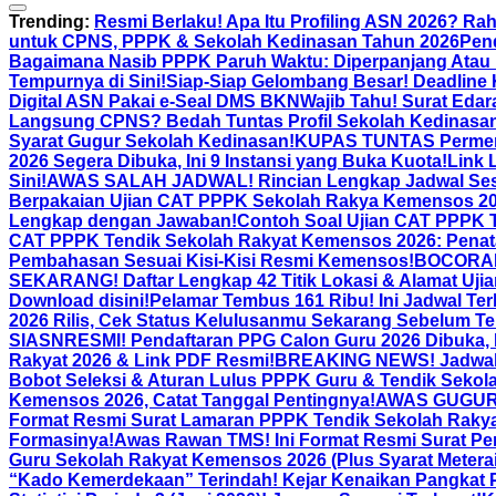
Trending:
Resmi Berlaku! Apa Itu Profiling ASN 2026? Ra
untuk CPNS, PPPK & Sekolah Kedinasan Tahun 2026
Pen
Bagaimana Nasib PPPK Paruh Waktu: Diperpanjang Atau 
Tempurnya di Sini!
Siap-Siap Gelombang Besar! Deadline 
Digital ASN Pakai e-Seal DMS BKN
Wajib Tahu! Surat Edar
Langsung CPNS? Bedah Tuntas Profil Sekolah Kedinasan
Syarat Gugur Sekolah Kedinasan!
KUPAS TUNTAS Permenp
2026 Segera Dibuka, Ini 9 Instansi yang Buka Kuota!
Link 
Sini!
AWAS SALAH JADWAL! Rincian Lengkap Jadwal Sesi
Berpakaian Ujian CAT PPPK Sekolah Rakya Kemensos 202
Lengkap dengan Jawaban!
Contoh Soal Ujian CAT PPPK 
CAT PPPK Tendik Sekolah Rakyat Kemensos 2026: Penat
Pembahasan Sesuai Kisi-Kisi Resmi Kemensos!
BOCORAN R
SEKARANG! Daftar Lengkap 42 Titik Lokasi & Alamat Uj
Download disini!
Pelamar Tembus 161 Ribu! Ini Jadwal T
2026 Rilis, Cek Status Kelulusanmu Sekarang Sebelum Te
SIASN
RESMI! Pendaftaran PPG Calon Guru 2026 Dibuka, K
Rakyat 2026 & Link PDF Resmi!
BREAKING NEWS! Jadwal P
Bobot Seleksi & Aturan Lulus PPPK Guru & Tendik Seko
Kemensos 2026, Catat Tanggal Pentingnya!
AWAS GUGUR! 
Format Resmi Surat Lamaran PPPK Tendik Sekolah Raky
Formasinya!
Awas Rawan TMS! Ini Format Resmi Surat P
Guru Sekolah Rakyat Kemensos 2026 (Plus Syarat Meterai
“Kado Kemerdekaan” Terindah! Kejar Kenaikan Pangkat Pe