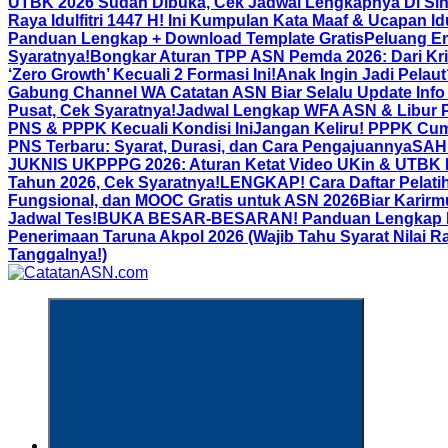
UTBK 2026 Sudah Dibuka, Cek Jadwal Lengkapnya Di Sin
Raya Idulfitri 1447 H! Ini Kumpulan Kata Maaf & Ucapan Id
Panduan Lengkap + Download Template Gratis
Peluang Em
Syaratnya!
Bongkar Aturan TPP ASN Pemda 2026: Dari Kri
‘Zero Growth’ Kecuali 2 Formasi Ini!
Anak Ingin Jadi Pelau
Gabung Channel WA Catatan ASN Biar Selalu Update Info
Pusat, Cek Syaratnya!
Jadwal Lengkap WFA ASN & Libur P
PNS & PPPK Kecuali Kondisi Ini
Jangan Keliru! PPPK Cum
PNS Terbaru: Syarat, Durasi, dan Cara Pengajuannya
SAH!
JUKNIS UKPPPG 2026: Aturan Ketat Video UKin & UTBK Bia
Tahun 2026, Cek Syaratnya!
LENGKAP! Cara Daftar Pelatih
Fungsional, dan MOOC Gratis untuk ASN 2026Biar Karirm
Jadwal Tes!
BUKA BESAR-BESARAN! Panduan Lengkap Binta
Penerimaan Taruna Akpol 2026 (Wajib Tahu Syarat Nilai R
Tanggalnya!)
Informasi Aparatur Sipil Negara