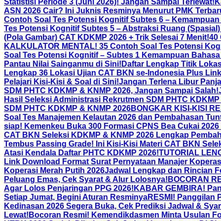
Statistisi Periode 3 (Juni 2026)! Jangan Sampai Terlewat!
K
ASN 2026 Cair? Ini Juknis Resminya Menurut PMK Terbar
Contoh Soal Tes Potensi Kognitif Subtes 6 – Kemampuan
Tes Potensi Kognitif Subtes 5 – Abstraksi Ruang (Spasia
(Pola Gambar) CAT KDKMP 2026 + Trik Selesai 7 Menit!
40
KALKULATOR MENTAL! 35 Contoh Soal Tes Potensi Kogn
Soal Tes Potensi Kognitif – Subtes 1 Kemampuan Bahasa 
Pantau Nilai Sainganmu di Sini!
Daftar Lengkap Titik Lok
Lengkap 36 Lokasi Ujian CAT BKN se-Indonesia Plus Lin
Pelajari Kisi-Kisi & Soal di Sini!
Jangan Terlena Libur Panj
SDM PHTC KDKMP & KNMP 2026, Jangan Sampai Salah!
Hasil Seleksi Administrasi Rekrutmen SDM PHTC KDKMP
SDM PHTC KDKMP & KNMP 2026
BONGKAR KISI-KISI RES
Soal Tes Manajemen Kelautan 2026 dan Pembahasan Tun
siap! Kemenkeu Buka 300 Formasi CPNS Bea Cukai 2026 
CAT BKN Seleksi KDKMP & KNMP 2026 Lengkap Pemba
Tembus Passing Grade! Ini Kisi-Kisi Materi CAT BKN Sel
Atasi Kendala Daftar PHTC KDKMP 2026!
TUTORIAL LENGK
Link Download Format Surat Pernyataan Manajer Koperasi
Koperasi Merah Putih 2026
Jadwal Lengkap dan Rincian F
Peluang Emas, Cek Syarat & Alur Lolosnya!
BOCORAN RESM
Agar Lolos Penjaringan PPG 2026!
KABAR GEMBIRA! Pandu
Setiap Jumat, Begini Aturan Resminya
RESMI! Panggilan P
Kedinasan 2026 Segera Buka, Cek Prediksi Jadwal & Syar
Lewat!
Bocoran Resmi! Kemendikdasmen Minta Usulan Form