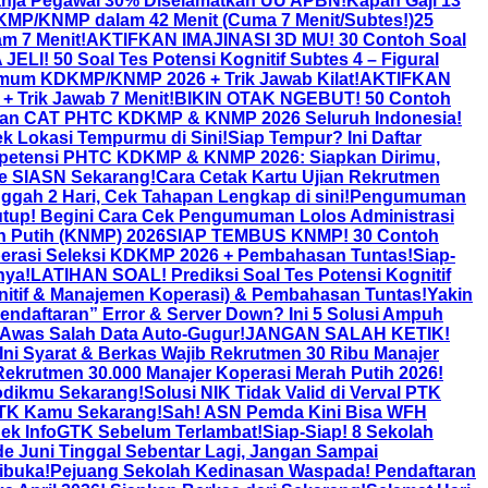
anja Pegawai 30% Diselamatkan UU APBN!
Kapan Gaji 13
KDKMP/KNMP dalam 42 Menit (Cuma 7 Menit/Subtes!)
25
m 7 Menit!
AKTIFKAN IMAJINASI 3D MU! 30 Contoh Soal
JELI! 50 Soal Tes Potensi Kognitif Subtes 4 – Figural
Umum KDKMP/KNMP 2026 + Trik Jawab Kilat!
AKTIFKAN
Trik Jawab 7 Menit!
BIKIN OTAK NGEBUT! 50 Contoh
ian CAT PHTC KDKMP & KNMP 2026 Seluruh Indonesia!
k Lokasi Tempurmu di Sini!
Siap Tempur? Ini Daftar
petensi PHTC KDKMP & KNMP 2026: Siapkan Dirimu,
ne SIASN Sekarang!
Cara Cetak Kartu Ujian Rekrutmen
ah 2 Hari, Cek Tahapan Lengkap di sini!
Pengumuman
utup! Begini Cara Cek Pengumuman Lolos Administrasi
 Putih (KNMP) 2026
SIAP TEMBUS KNMP! 30 Contoh
erasi Seleksi KDKMP 2026 + Pembahasan Tuntas!
Siap-
nya!
LATIHAN SOAL! Prediksi Soal Tes Potensi Kognitif
itif & Manajemen Koperasi) & Pembahasan Tuntas!
Yakin
endaftaran” Error & Server Down? Ini 5 Solusi Ampuh
was Salah Data Auto-Gugur!
JANGAN SALAH KETIK!
 Syarat & Berkas Wajib Rekrutmen 30 Ribu Manajer
ekrutmen 30.000 Manajer Koperasi Merah Putih 2026!
odikmu Sekarang!
Solusi NIK Tidak Valid di Verval PTK
GTK Kamu Sekarang!
Sah! ASN Pemda Kini Bisa WFH
Cek InfoGTK Sebelum Terlambat!
Siap-Siap! 8 Sekolah
de Juni Tinggal Sebentar Lagi, Jangan Sampai
ibuka!
Pejuang Sekolah Kedinasan Waspada! Pendaftaran