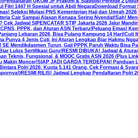
i!
Pendaftaran UKOM JF Prakom & Statistisi Periode 2 Dibuk
ul Fitri 1447 H Spesial untuk Abdi Negara
Download Format S
as! Seleksi Mutasi PNS Kementerian Haji dan Umrah 2026
teria Cair Sampai Alasan Kenapa Sering Nyendat!
Sah! Men
t? Cek Jadwal SIPENCATAR STIP Jakarta 2026 Jalur Mandir
 CPNS, PPPK, dan Aturan ASN Terbaru!
Peluang Emas! Kem
anjang Lebaran 2026, Bisa Pulang Kampung 14 Hari!
Cuti 
a Punya 4 Jenis Cuti, Ini Aturan Lengkap Biar Hakmu Ng
 SE Mendikdasmen Turun, Gaji PPPK Paruh Waktu Bisa Pa
r Lulus Sertifikasi Guru!
RESMI DIBUKA! Jadwal & Atura
an Teknis, Fungsional, & MOOC Gratis ASN 2026 (Plus Lin
u Makin Moncer!
SIAP JADI GARDA TERDEPAN! Panduan Len
ra Polri 2026: Kuota 5.141 Orang, Cek Formasi & Syara
apornya!)
RESMI RILIS! Jadwal Lengkap Pendaftaran Polri 20