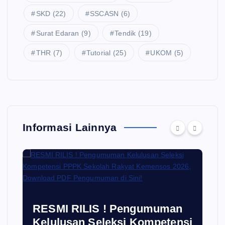
SKD
(22)
SSCASN
(6)
Surat Edaran
(9)
Tendik
(19)
THR
(7)
Tutorial
(25)
UKOM
(5)
Informasi Lainnya
RESMI RILIS ! Pengumuman
Kelulusan Seleksi Kompetensi