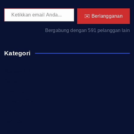
Ketikkan email Anda...
✉️ Berlangganan
Bergabung dengan 591 pelanggan lain
Kategori
Akademi TNI
Berita
Download
Formasi CASN
Info ASN
Karir ASN
Pelatihan