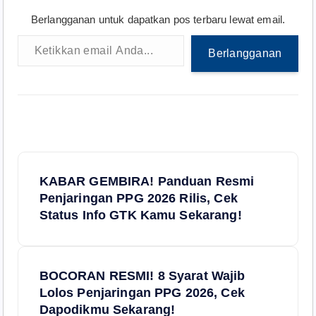
Berlangganan untuk dapatkan pos terbaru lewat email.
Ketikkan email Anda...
Berlangganan
N
KABAR GEMBIRA! Panduan Resmi
a
Penjaringan PPG 2026 Rilis, Cek
Status Info GTK Kamu Sekarang!
v
i
BOCORAN RESMI! 8 Syarat Wajib
Lolos Penjaringan PPG 2026, Cek
g
Dapodikmu Sekarang!