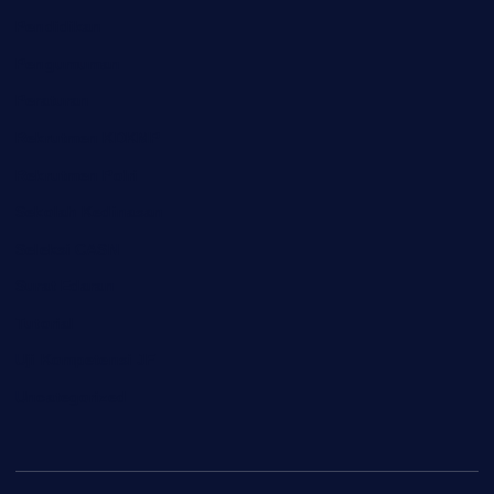
Pendidikan
Pengumuman
Peraturan
Rekrutmen KDKMP
Rekrutmen Polri
Sekolah Kedinasan
Seleksi CASN
Surat Edaran
Tutorial
Uji Kompetensi JF
Uncategorized