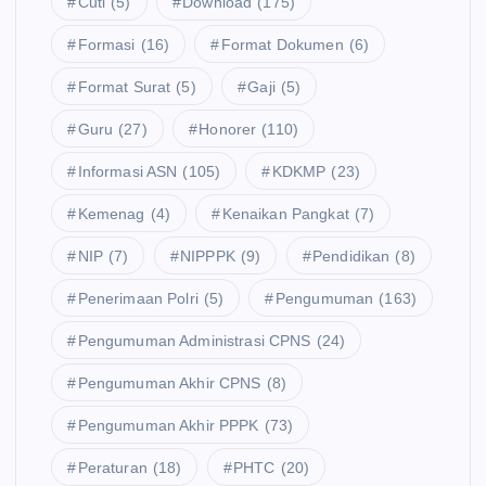
Cuti
(5)
Download
(175)
Formasi
(16)
Format Dokumen
(6)
Format Surat
(5)
Gaji
(5)
Guru
(27)
Honorer
(110)
Informasi ASN
(105)
KDKMP
(23)
Kemenag
(4)
Kenaikan Pangkat
(7)
NIP
(7)
NIPPPK
(9)
Pendidikan
(8)
Penerimaan Polri
(5)
Pengumuman
(163)
Pengumuman Administrasi CPNS
(24)
Pengumuman Akhir CPNS
(8)
Pengumuman Akhir PPPK
(73)
Peraturan
(18)
PHTC
(20)