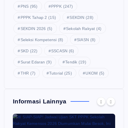
PNS
(95)
PPPK
(247)
PPPK Tahap 2
(15)
SEKDIN
(28)
SEKDIN 2026
(5)
Sekolah Rakyat
(4)
Seleksi Kompetensi
(8)
SIASN
(8)
SKD
(22)
SSCASN
(6)
Surat Edaran
(9)
Tendik
(19)
THR
(7)
Tutorial
(25)
UKOM
(5)
Informasi Lainnya