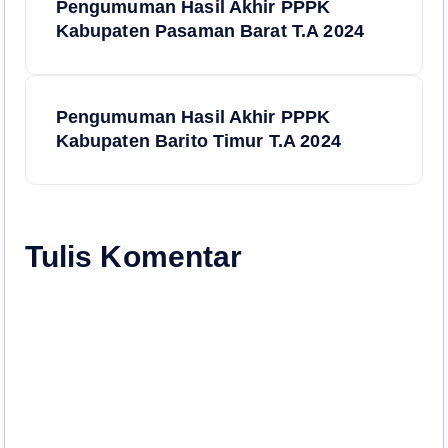
Pengumuman Hasil Akhir PPPK
a
Kabupaten Pasaman Barat T.A 2024
v
Pengumuman Hasil Akhir PPPK
i
Kabupaten Barito Timur T.A 2024
g
a
Tulis Komentar
s
i
p
o