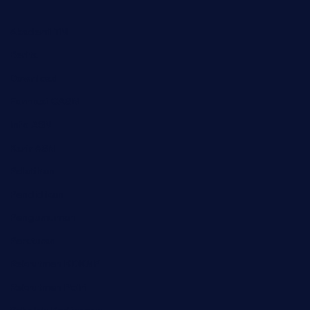
Akademi TNI
Berita
Download
Formasi CASN
Info ASN
Karir ASN
Pelatihan
Pendidikan
Pengumuman
Peraturan
Rekrutmen KDKMP
Rekrutmen Polri