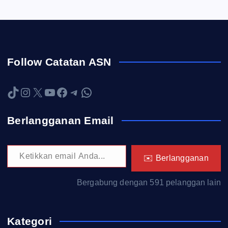
Follow Catatan ASN
TikTok
Instagram
X
YouTube
Facebook
Telegram
WhatsApp
Berlangganan Email
Ketikkan email Anda...
✉️ Berlangganan
Bergabung dengan 591 pelanggan lain
Kategori