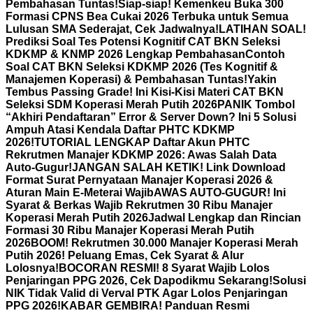
Pembahasan Tuntas!
Siap-siap! Kemenkeu Buka 300
Formasi CPNS Bea Cukai 2026 Terbuka untuk Semua
Lulusan SMA Sederajat, Cek Jadwalnya!
LATIHAN SOAL!
Prediksi Soal Tes Potensi Kognitif CAT BKN Seleksi
KDKMP & KNMP 2026 Lengkap Pembahasan
Contoh
Soal CAT BKN Seleksi KDKMP 2026 (Tes Kognitif &
Manajemen Koperasi) & Pembahasan Tuntas!
Yakin
Tembus Passing Grade! Ini Kisi-Kisi Materi CAT BKN
Seleksi SDM Koperasi Merah Putih 2026
PANIK Tombol
“Akhiri Pendaftaran” Error & Server Down? Ini 5 Solusi
Ampuh Atasi Kendala Daftar PHTC KDKMP
2026!
TUTORIAL LENGKAP Daftar Akun PHTC
Rekrutmen Manajer KDKMP 2026: Awas Salah Data
Auto-Gugur!
JANGAN SALAH KETIK! Link Download
Format Surat Pernyataan Manajer Koperasi 2026 &
Aturan Main E-Meterai Wajib
AWAS AUTO-GUGUR! Ini
Syarat & Berkas Wajib Rekrutmen 30 Ribu Manajer
Koperasi Merah Putih 2026
Jadwal Lengkap dan Rincian
Formasi 30 Ribu Manajer Koperasi Merah Putih
2026
BOOM! Rekrutmen 30.000 Manajer Koperasi Merah
Putih 2026! Peluang Emas, Cek Syarat & Alur
Lolosnya!
BOCORAN RESMI! 8 Syarat Wajib Lolos
Penjaringan PPG 2026, Cek Dapodikmu Sekarang!
Solusi
NIK Tidak Valid di Verval PTK Agar Lolos Penjaringan
PPG 2026!
KABAR GEMBIRA! Panduan Resmi