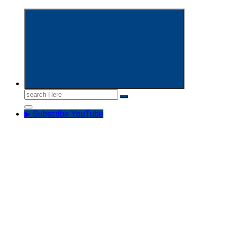
Informasi Aparatur Sipil Negara
Search
for:
▶ Subscribe YouTube