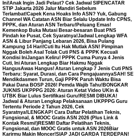
Ini!
Anak Ingin Jadi Pelaut? Cek Jadwal SIPENCATAR
STIP Jakarta 2026 Jalur Mandiri Sebelum
Terlambat!
Capek Kena Hoaks Info ASN? Yuk, Gabung
Channel WA Catatan ASN Biar Selalu Update Info CPNS,
PPPK, dan Aturan ASN Terbaru!
Peluang Emas!
Kemenkop Buka Mutasi Besar-besaran Buat PNS
Pindah ke Pusat, Cek Syaratnya!
Jadwal Lengkap WFA
ASN & Libur Panjang Lebaran 2026, Bisa Pulang
Kampung 14 Hari!
Cuti Itu Hak Mutlak ASN! Pimpinan
Nggak Boleh Asal Tolak Cuti PNS & PPPK Kecuali
Kondisi Ini
Jangan Keliru! PPPK Cuma Punya 4 Jenis
Cuti, Ini Aturan Lengkap Biar Hakmu Nggak
Hangus
Awas Hangus! Aturan Lengkap 7 Jenis Cuti PNS
Terbaru: Syarat, Durasi, dan Cara Pengajuannya
SAH! SE
Mendikdasmen Turun, Gaji PPPK Paruh Waktu Bisa
Pakai Dana BOSP 2026! Pemda Wajib Tahu!
BONGKAR
JUKNIS UKPPPG 2026: Aturan Ketat Video UKin &
UTBK Biar Lulus Sertifikasi Guru!
RESMI DIBUKA!
Jadwal & Aturan Lengkap Pelaksanaan UKPPPG Guru
Tertentu Periode 2 Tahun 2026, Cek
Syaratnya!
LENGKAP! Cara Daftar Pelatihan Teknis,
Fungsional, & MOOC Gratis ASN 2026 (Plus Link &
Kontak Resmi!)
RESMI! Daftar Pelatihan Teknis,
Fungsional, dan MOOC Gratis untuk ASN 2026Biar
Karirmu Makin Moncer!
SIAP JADI GARDA TERDEPAN!