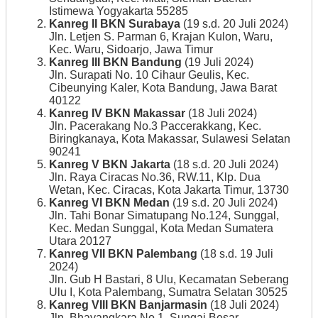
Istimewa Yogyakarta 55285
Kanreg II BKN Surabaya
(19 s.d. 20 Juli 2024)
Jln. Letjen S. Parman 6, Krajan Kulon, Waru,
Kec. Waru, Sidoarjo, Jawa Timur
Kanreg III BKN Bandung
(19 Juli 2024)
Jln. Surapati No. 10 Cihaur Geulis, Kec.
Cibeunying Kaler, Kota Bandung, Jawa Barat
40122
Kanreg IV BKN Makassar
(18 Juli 2024)
Jln. Pacerakang No.3 Paccerakkang, Kec.
Biringkanaya, Kota Makassar, Sulawesi Selatan
90241
Kanreg V BKN Jakarta
(18 s.d. 20 Juli 2024)
Jln. Raya Ciracas No.36, RW.11, Klp. Dua
Wetan, Kec. Ciracas, Kota Jakarta Timur, 13730
Kanreg VI BKN Medan
(19 s.d. 20 Juli 2024)
Jln. Tahi Bonar Simatupang No.124, Sunggal,
Kec. Medan Sunggal, Kota Medan Sumatera
Utara 20127
Kanreg VII BKN Palembang
(18 s.d. 19 Juli
2024)
Jln. Gub H Bastari, 8 Ulu, Kecamatan Seberang
Ulu I, Kota Palembang, Sumatra Selatan 30525
Kanreg VIII BKN Banjarmasin
(18 Juli 2024)
Jln. Bhayangkara No.1, Sungai Besar,