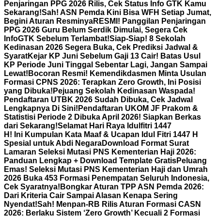
Penjaringan PPG 2026 Rilis, Cek Status Info GTK Kamu
Sekarang!
Sah! ASN Pemda Kini Bisa WFH Setiap Jumat,
Begini Aturan Resminya
RESMI! Panggilan Penjaringan
PPG 2026 Guru Belum Serdik Dimulai, Segera Cek
InfoGTK Sebelum Terlambat!
Siap-Siap! 8 Sekolah
Kedinasan 2026 Segera Buka, Cek Prediksi Jadwal &
Syarat
Kejar KP Juni Sebelum Gaji 13 Cair! Batas Usul
KP Periode Juni Tinggal Sebentar Lagi, Jangan Sampai
Lewat!
Bocoran Resmi! Kemendikdasmen Minta Usulan
Formasi CPNS 2026: Terapkan Zero Growth, Ini Posisi
yang Dibuka!
Pejuang Sekolah Kedinasan Waspada!
Pendaftaran UTBK 2026 Sudah Dibuka, Cek Jadwal
Lengkapnya Di Sini!
Pendaftaran UKOM JF Prakom &
Statistisi Periode 2 Dibuka April 2026! Siapkan Berkas
dari Sekarang!
Selamat Hari Raya Idulfitri 1447
H! Ini Kumpulan Kata Maaf & Ucapan Idul Fitri 1447 H
Spesial untuk Abdi Negara
Download Format Surat
Lamaran Seleksi Mutasi PNS Kementerian Haji 2026:
Panduan Lengkap + Download Template Gratis
Peluang
Emas! Seleksi Mutasi PNS Kementerian Haji dan Umrah
2026 Buka 453 Formasi Penempatan Seluruh Indonesia,
Cek Syaratnya!
Bongkar Aturan TPP ASN Pemda 2026:
Dari Kriteria Cair Sampai Alasan Kenapa Sering
Nyendat!
Sah! Menpan-RB Rilis Aturan Formasi CASN
2026: Berlaku Sistem ‘Zero Growth’ Kecuali 2 Formasi