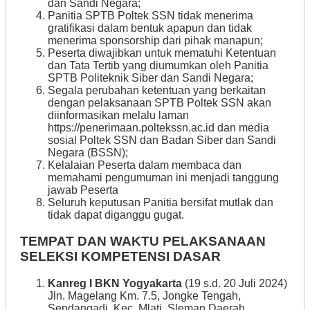
dan Sandi Negara;
Panitia SPTB Poltek SSN tidak menerima
gratifikasi dalam bentuk apapun dan tidak
menerima sponsorship dari pihak manapun;
Peserta diwajibkan untuk mematuhi Ketentuan
dan Tata Tertib yang diumumkan oleh Panitia
SPTB Politeknik Siber dan Sandi Negara;
Segala perubahan ketentuan yang berkaitan
dengan pelaksanaan SPTB Poltek SSN akan
diinformasikan melalu laman
https://penerimaan.poltekssn.ac.id dan media
sosial Poltek SSN dan Badan Siber dan Sandi
Negara (BSSN);
Kelalaian Peserta dalam membaca dan
memahami pengumuman ini menjadi tanggung
jawab Peserta
Seluruh keputusan Panitia bersifat mutlak dan
tidak dapat diganggu gugat.
TEMPAT DAN WAKTU PELAKSANAAN
SELEKSI KOMPETENSI DASAR
Kanreg I BKN Yogyakarta
(19 s.d. 20 Juli 2024)
Jln. Magelang Km. 7.5, Jongke Tengah,
Sendangadi, Kec. Mlati, Sleman Daerah