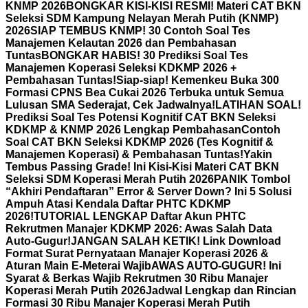
KNMP 2026
BONGKAR KISI-KISI RESMI! Materi CAT BKN
Seleksi SDM Kampung Nelayan Merah Putih (KNMP)
2026
SIAP TEMBUS KNMP! 30 Contoh Soal Tes
Manajemen Kelautan 2026 dan Pembahasan
Tuntas
BONGKAR HABIS! 30 Prediksi Soal Tes
Manajemen Koperasi Seleksi KDKMP 2026 +
Pembahasan Tuntas!
Siap-siap! Kemenkeu Buka 300
Formasi CPNS Bea Cukai 2026 Terbuka untuk Semua
Lulusan SMA Sederajat, Cek Jadwalnya!
LATIHAN SOAL!
Prediksi Soal Tes Potensi Kognitif CAT BKN Seleksi
KDKMP & KNMP 2026 Lengkap Pembahasan
Contoh
Soal CAT BKN Seleksi KDKMP 2026 (Tes Kognitif &
Manajemen Koperasi) & Pembahasan Tuntas!
Yakin
Tembus Passing Grade! Ini Kisi-Kisi Materi CAT BKN
Seleksi SDM Koperasi Merah Putih 2026
PANIK Tombol
“Akhiri Pendaftaran” Error & Server Down? Ini 5 Solusi
Ampuh Atasi Kendala Daftar PHTC KDKMP
2026!
TUTORIAL LENGKAP Daftar Akun PHTC
Rekrutmen Manajer KDKMP 2026: Awas Salah Data
Auto-Gugur!
JANGAN SALAH KETIK! Link Download
Format Surat Pernyataan Manajer Koperasi 2026 &
Aturan Main E-Meterai Wajib
AWAS AUTO-GUGUR! Ini
Syarat & Berkas Wajib Rekrutmen 30 Ribu Manajer
Koperasi Merah Putih 2026
Jadwal Lengkap dan Rincian
Formasi 30 Ribu Manajer Koperasi Merah Putih