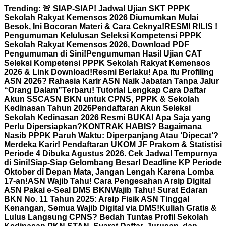
Skip
Trending:
🚨 SIAP-SIAP! Jadwal Ujian SKT PPPK
to
Sekolah Rakyat Kemensos 2026 Diumumkan Mulai
content
Besok, Ini Bocoran Materi & Cara Ceknya!
RESMI RILIS !
Pengumuman Kelulusan Seleksi Kompetensi PPPK
Sekolah Rakyat Kemensos 2026, Download PDF
Pengumuman di Sini!
Pengumuman Hasil Ujian CAT
Seleksi Kompetensi PPPK Sekolah Rakyat Kemensos
2026 & Link Download!
Resmi Berlaku! Apa Itu Profiling
ASN 2026? Rahasia Karir ASN Naik Jabatan Tanpa Jalur
“Orang Dalam”
Terbaru! Tutorial Lengkap Cara Daftar
Akun SSCASN BKN untuk CPNS, PPPK & Sekolah
Kedinasan Tahun 2026
Pendaftaran Akun Seleksi
Sekolah Kedinasan 2026 Resmi BUKA! Apa Saja yang
Perlu Dipersiapkan?
KONTRAK HABIS? Bagaimana
Nasib PPPK Paruh Waktu: Diperpanjang Atau ‘Dipecat’?
Merdeka Karir! Pendaftaran UKOM JF Prakom & Statistisi
Periode 4 Dibuka Agustus 2026. Cek Jadwal Tempurnya
di Sini!
Siap-Siap Gelombang Besar! Deadline KP Periode
Oktober di Depan Mata, Jangan Lengah Karena Lomba
17-an!
ASN Wajib Tahu! Cara Pengesahan Arsip Digital
ASN Pakai e-Seal DMS BKN
Wajib Tahu! Surat Edaran
BKN No. 11 Tahun 2025: Arsip Fisik ASN Tinggal
Kenangan, Semua Wajib Digital via DMS!
Kuliah Gratis &
Lulus Langsung CPNS? Bedah Tuntas Profil Sekolah