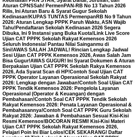
Kedinasan PKN STAN, Syarat Daftar, Jurusan, dan
Aturan CPNS
Sah! PermenPAN-RB No 13 Tahun 2026
Rilis, Ini Aturan Baru & Syarat Gugur Sekolah
Kedinasan!
KUPAS TUNTAS PermenpanRB No 9 Tahun
2026: Aturan Lengkap PPPK Paruh Waktu, ASN Wajib
Tahu!
Pendaftaran Sekolah Kedinasan 2026 Segera
Dibuka, Ini 9 Instansi yang Buka Kuota!
Link Live Score
Ujian CAT PPPK Sekolah Rakyat Kemensos 2026
Seluruh Indonesia! Pantau Nilai Sainganmu di
Sini!
AWAS SALAH JADWAL! Rincian Lengkap Jadwal
Sesi Ujian CAT PPPK Kemensos 2026, Awas Salah Jam
Bisa Gugur!
AWAS GUGUR! Ini Syarat Dokumen & Aturan
Berpakaian Ujian CAT PPPK Sekolah Rakya Kemensos
2026, Ada Syarat Scan di HP!
Contoh Soal Ujian CAT
PPPK Operator Layanan Operasional Sekolah Rakyat
2026: Lengkap dengan Jawaban!
Contoh Soal Ujian CAT
PPPK Tendik Kemensos 2026: Pengelola Layanan
Operasional (Operator & Keuangan) dengan
Pembahasan!
Contoh Soal CAT PPPK Tendik Sekolah
Rakyat Kemensos 2026: Penata Layanan Operasional &
Pembahasannya!
Contoh Soal CAT PPPK Guru Sekolah
Rakyat 2026: Jawaban & Pembahasan Sesuai Kisi-Kisi
Resmi Kemensos!
BOCORAN RESMI! Kisi-Kisi Materi
Ujian CAT PPPK Sekolah Rakyat Kemensos 2026,
Pelajari Poin Ini Biar Lolos!
CEK SEKARANG! Daftar