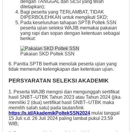
dengan TANGGAL dan SESI yang telah
ditetapkan);
Bagi peserta yang TERLAMBAT, TIDAK
DIPERBOLEHKAN untuk mengikuti SKD;
Pada keseluruhan tahapan SPTB Poltek SSN
peserta ujian seleksi WAJIB memakai pakaian
yang rapi dan sopan dengan ketentuan sebagai
berikut:
Pakaian SKD Poltek SSN
6. Panitia SPTB berhak menolak peserta ujian yang
tidak memenuhi kelengkapan dan ketentuan ujian.
PERSYARATAN SELEKSI AKADEMIK
1. Peserta WAJIB mengisi dan mengunggah sertifikat
hasil SNBT–UTBK Tahun 2023 atau Tahun 2024 (jika
memiliki 2 (dua) sertifikat hasil SNBT–UTBK maka
memilih salah satu) pada tautan/link
https://s.id/AkademikPoltekSSN2024
mulai tanggal
15 Juli s.d. 26 Juli 2024 paling lambat pukul 23.59
WIB;