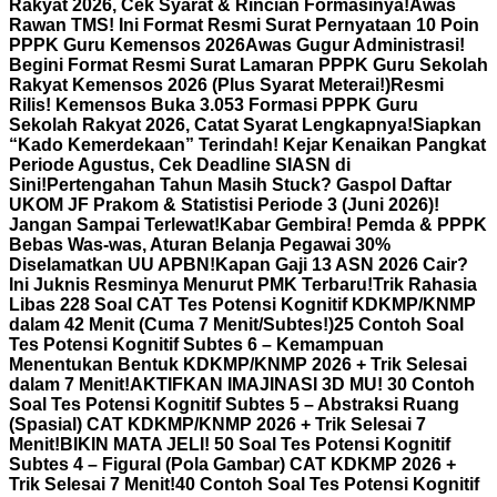
Rakyat 2026, Cek Syarat & Rincian Formasinya!
Awas
Rawan TMS! Ini Format Resmi Surat Pernyataan 10 Poin
PPPK Guru Kemensos 2026
Awas Gugur Administrasi!
Begini Format Resmi Surat Lamaran PPPK Guru Sekolah
Rakyat Kemensos 2026 (Plus Syarat Meterai!)
Resmi
Rilis! Kemensos Buka 3.053 Formasi PPPK Guru
Sekolah Rakyat 2026, Catat Syarat Lengkapnya!
Siapkan
“Kado Kemerdekaan” Terindah! Kejar Kenaikan Pangkat
Periode Agustus, Cek Deadline SIASN di
Sini!
Pertengahan Tahun Masih Stuck? Gaspol Daftar
UKOM JF Prakom & Statistisi Periode 3 (Juni 2026)!
Jangan Sampai Terlewat!
Kabar Gembira! Pemda & PPPK
Bebas Was-was, Aturan Belanja Pegawai 30%
Diselamatkan UU APBN!
Kapan Gaji 13 ASN 2026 Cair?
Ini Juknis Resminya Menurut PMK Terbaru!
Trik Rahasia
Libas 228 Soal CAT Tes Potensi Kognitif KDKMP/KNMP
dalam 42 Menit (Cuma 7 Menit/Subtes!)
25 Contoh Soal
Tes Potensi Kognitif Subtes 6 – Kemampuan
Menentukan Bentuk KDKMP/KNMP 2026 + Trik Selesai
dalam 7 Menit!
AKTIFKAN IMAJINASI 3D MU! 30 Contoh
Soal Tes Potensi Kognitif Subtes 5 – Abstraksi Ruang
(Spasial) CAT KDKMP/KNMP 2026 + Trik Selesai 7
Menit!
BIKIN MATA JELI! 50 Soal Tes Potensi Kognitif
Subtes 4 – Figural (Pola Gambar) CAT KDKMP 2026 +
Trik Selesai 7 Menit!
40 Contoh Soal Tes Potensi Kognitif