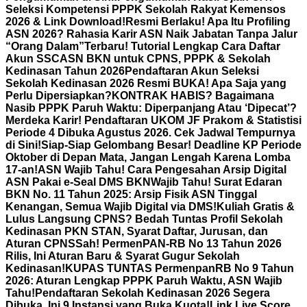
Seleksi Kompetensi PPPK Sekolah Rakyat Kemensos
2026 & Link Download!
Resmi Berlaku! Apa Itu Profiling
ASN 2026? Rahasia Karir ASN Naik Jabatan Tanpa Jalur
“Orang Dalam”
Terbaru! Tutorial Lengkap Cara Daftar
Akun SSCASN BKN untuk CPNS, PPPK & Sekolah
Kedinasan Tahun 2026
Pendaftaran Akun Seleksi
Sekolah Kedinasan 2026 Resmi BUKA! Apa Saja yang
Perlu Dipersiapkan?
KONTRAK HABIS? Bagaimana
Nasib PPPK Paruh Waktu: Diperpanjang Atau ‘Dipecat’?
Merdeka Karir! Pendaftaran UKOM JF Prakom & Statistisi
Periode 4 Dibuka Agustus 2026. Cek Jadwal Tempurnya
di Sini!
Siap-Siap Gelombang Besar! Deadline KP Periode
Oktober di Depan Mata, Jangan Lengah Karena Lomba
17-an!
ASN Wajib Tahu! Cara Pengesahan Arsip Digital
ASN Pakai e-Seal DMS BKN
Wajib Tahu! Surat Edaran
BKN No. 11 Tahun 2025: Arsip Fisik ASN Tinggal
Kenangan, Semua Wajib Digital via DMS!
Kuliah Gratis &
Lulus Langsung CPNS? Bedah Tuntas Profil Sekolah
Kedinasan PKN STAN, Syarat Daftar, Jurusan, dan
Aturan CPNS
Sah! PermenPAN-RB No 13 Tahun 2026
Rilis, Ini Aturan Baru & Syarat Gugur Sekolah
Kedinasan!
KUPAS TUNTAS PermenpanRB No 9 Tahun
2026: Aturan Lengkap PPPK Paruh Waktu, ASN Wajib
Tahu!
Pendaftaran Sekolah Kedinasan 2026 Segera
Dibuka, Ini 9 Instansi yang Buka Kuota!
Link Live Score