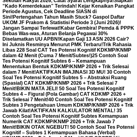
Sekolah Rakyat 2026, Catat Syarat Lengkapnya!
Siapkan
“Kado Kemerdekaan” Terindah! Kejar Kenaikan Pangkat
Periode Agustus, Cek Deadline SIASN di
Sini!
Pertengahan Tahun Masih Stuck? Gaspol Daftar
UKOM JF Prakom & Statistisi Periode 3 (Juni 2026)!
Jangan Sampai Terlewat!
Kabar Gembira! Pemda & PPPK
Bebas Was-was, Aturan Belanja Pegawai 30%
Diselamatkan UU APBN!
Kapan Gaji 13 ASN 2026 Cair?
Ini Juknis Resminya Menurut PMK Terbaru!
Trik Rahasia
Libas 228 Soal CAT Tes Potensi Kognitif KDKMP/KNMP
dalam 42 Menit (Cuma 7 Menit/Subtes!)
25 Contoh Soal
Tes Potensi Kognitif Subtes 6 – Kemampuan
Menentukan Bentuk KDKMP/KNMP 2026 + Trik Selesai
dalam 7 Menit!
AKTIFKAN IMAJINASI 3D MU! 30 Contoh
Soal Tes Potensi Kognitif Subtes 5 – Abstraksi Ruang
(Spasial) CAT KDKMP/KNMP 2026 + Trik Selesai 7
Menit!
BIKIN MATA JELI! 50 Soal Tes Potensi Kognitif
Subtes 4 – Figural (Pola Gambar) CAT KDKMP 2026 +
Trik Selesai 7 Menit!
40 Contoh Soal Tes Potensi Kognitif
Subtes 3 Pengetahuan Umum KDKMP/KNMP 2026 + Trik
Jawab Kilat!
AKTIFKAN KALKULATOR MENTAL! 35
Contoh Soal Tes Potensi Kognitif Subtes Kemampuan
Numerik CAT KDKMP/KNMP 2026 + Trik Jawab 7
Menit!
BIKIN OTAK NGEBUT! 50 Contoh Soal Tes Potensi
Kognitif – Subtes 1 Kemampuan Bahasa (Verbal)