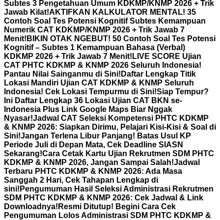
Subtes 3 Pengetahuan Umum KDKMP/KNMP 2026 + Trik
Jawab Kilat!
AKTIFKAN KALKULATOR MENTAL! 35
Contoh Soal Tes Potensi Kognitif Subtes Kemampuan
Numerik CAT KDKMP/KNMP 2026 + Trik Jawab 7
Menit!
BIKIN OTAK NGEBUT! 50 Contoh Soal Tes Potensi
Kognitif – Subtes 1 Kemampuan Bahasa (Verbal)
KDKMP 2026 + Trik Jawab 7 Menit!
LIVE SCORE Ujian
CAT PHTC KDKMP & KNMP 2026 Seluruh Indonesia!
Pantau Nilai Sainganmu di Sini!
Daftar Lengkap Titik
Lokasi Mandiri Ujian CAT KDKMP & KNMP Seluruh
Indonesia! Cek Lokasi Tempurmu di Sini!
Siap Tempur?
Ini Daftar Lengkap 36 Lokasi Ujian CAT BKN se-
Indonesia Plus Link Google Maps Biar Nggak
Nyasar!
Jadwal CAT Seleksi Kompetensi PHTC KDKMP
& KNMP 2026: Siapkan Dirimu, Pelajari Kisi-Kisi & Soal di
Sini!
Jangan Terlena Libur Panjang! Batas Usul KP
Periode Juli di Depan Mata, Cek Deadline SIASN
Sekarang!
Cara Cetak Kartu Ujian Rekrutmen SDM PHTC
KDKMP & KNMP 2026, Jangan Sampai Salah!
Jadwal
Terbaru PHTC KDKMP & KNMP 2026: Ada Masa
Sanggah 2 Hari, Cek Tahapan Lengkap di
sini!
Pengumuman Hasil Seleksi Administrasi Rekrutmen
SDM PHTC KDKMP & KNMP 2026: Cek Jadwal & Link
Downloadnya!
Resmi Ditutup! Begini Cara Cek
Pengumuman Lolos Administrasi SDM PHTC KDKMP &