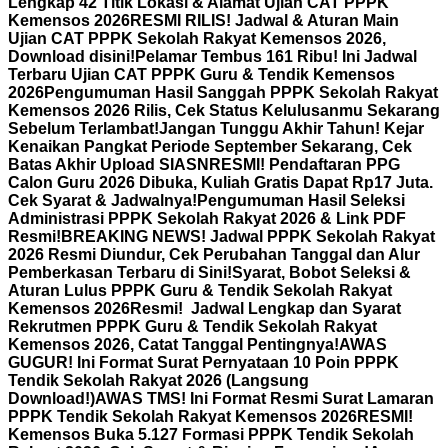
Lengkap 42 Titik Lokasi & Alamat Ujian CAT PPPK
Kemensos 2026
RESMI RILIS! Jadwal & Aturan Main
Ujian CAT PPPK Sekolah Rakyat Kemensos 2026,
Download disini!
Pelamar Tembus 161 Ribu! Ini Jadwal
Terbaru Ujian CAT PPPK Guru & Tendik Kemensos
2026
Pengumuman Hasil Sanggah PPPK Sekolah Rakyat
Kemensos 2026 Rilis, Cek Status Kelulusanmu Sekarang
Sebelum Terlambat!
Jangan Tunggu Akhir Tahun! Kejar
Kenaikan Pangkat Periode September Sekarang, Cek
Batas Akhir Upload SIASN
RESMI! Pendaftaran PPG
Calon Guru 2026 Dibuka, Kuliah Gratis Dapat Rp17 Juta.
Cek Syarat & Jadwalnya!
Pengumuman Hasil Seleksi
Administrasi PPPK Sekolah Rakyat 2026 & Link PDF
Resmi!
BREAKING NEWS! Jadwal PPPK Sekolah Rakyat
2026 Resmi Diundur, Cek Perubahan Tanggal dan Alur
Pemberkasan Terbaru di Sini!
Syarat, Bobot Seleksi &
Aturan Lulus PPPK Guru & Tendik Sekolah Rakyat
Kemensos 2026
Resmi! Jadwal Lengkap dan Syarat
Rekrutmen PPPK Guru & Tendik Sekolah Rakyat
Kemensos 2026, Catat Tanggal Pentingnya!
AWAS
GUGUR! Ini Format Surat Pernyataan 10 Poin PPPK
Tendik Sekolah Rakyat 2026 (Langsung
Download!)
AWAS TMS! Ini Format Resmi Surat Lamaran
PPPK Tendik Sekolah Rakyat Kemensos 2026
RESMI!
Kemensos Buka 5.127 Formasi PPPK Tendik Sekolah