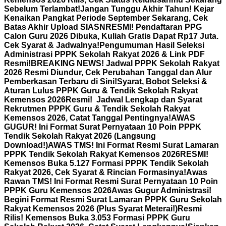
Sebelum Terlambat!
Jangan Tunggu Akhir Tahun! Kejar
Kenaikan Pangkat Periode September Sekarang, Cek
Batas Akhir Upload SIASN
RESMI! Pendaftaran PPG
Calon Guru 2026 Dibuka, Kuliah Gratis Dapat Rp17 Juta.
Cek Syarat & Jadwalnya!
Pengumuman Hasil Seleksi
Administrasi PPPK Sekolah Rakyat 2026 & Link PDF
Resmi!
BREAKING NEWS! Jadwal PPPK Sekolah Rakyat
2026 Resmi Diundur, Cek Perubahan Tanggal dan Alur
Pemberkasan Terbaru di Sini!
Syarat, Bobot Seleksi &
Aturan Lulus PPPK Guru & Tendik Sekolah Rakyat
Kemensos 2026
Resmi! Jadwal Lengkap dan Syarat
Rekrutmen PPPK Guru & Tendik Sekolah Rakyat
Kemensos 2026, Catat Tanggal Pentingnya!
AWAS
GUGUR! Ini Format Surat Pernyataan 10 Poin PPPK
Tendik Sekolah Rakyat 2026 (Langsung
Download!)
AWAS TMS! Ini Format Resmi Surat Lamaran
PPPK Tendik Sekolah Rakyat Kemensos 2026
RESMI!
Kemensos Buka 5.127 Formasi PPPK Tendik Sekolah
Rakyat 2026, Cek Syarat & Rincian Formasinya!
Awas
Rawan TMS! Ini Format Resmi Surat Pernyataan 10 Poin
PPPK Guru Kemensos 2026
Awas Gugur Administrasi!
Begini Format Resmi Surat Lamaran PPPK Guru Sekolah
Rakyat Kemensos 2026 (Plus Syarat Meterai!)
Resmi
Rilis! Kemensos Buka 3.053 Formasi PPPK Guru