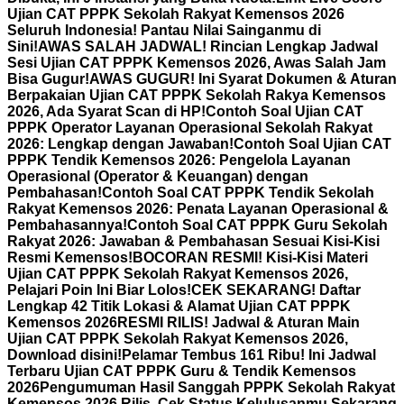
Ujian CAT PPPK Sekolah Rakyat Kemensos 2026
Seluruh Indonesia! Pantau Nilai Sainganmu di
Sini!
AWAS SALAH JADWAL! Rincian Lengkap Jadwal
Sesi Ujian CAT PPPK Kemensos 2026, Awas Salah Jam
Bisa Gugur!
AWAS GUGUR! Ini Syarat Dokumen & Aturan
Berpakaian Ujian CAT PPPK Sekolah Rakya Kemensos
2026, Ada Syarat Scan di HP!
Contoh Soal Ujian CAT
PPPK Operator Layanan Operasional Sekolah Rakyat
2026: Lengkap dengan Jawaban!
Contoh Soal Ujian CAT
PPPK Tendik Kemensos 2026: Pengelola Layanan
Operasional (Operator & Keuangan) dengan
Pembahasan!
Contoh Soal CAT PPPK Tendik Sekolah
Rakyat Kemensos 2026: Penata Layanan Operasional &
Pembahasannya!
Contoh Soal CAT PPPK Guru Sekolah
Rakyat 2026: Jawaban & Pembahasan Sesuai Kisi-Kisi
Resmi Kemensos!
BOCORAN RESMI! Kisi-Kisi Materi
Ujian CAT PPPK Sekolah Rakyat Kemensos 2026,
Pelajari Poin Ini Biar Lolos!
CEK SEKARANG! Daftar
Lengkap 42 Titik Lokasi & Alamat Ujian CAT PPPK
Kemensos 2026
RESMI RILIS! Jadwal & Aturan Main
Ujian CAT PPPK Sekolah Rakyat Kemensos 2026,
Download disini!
Pelamar Tembus 161 Ribu! Ini Jadwal
Terbaru Ujian CAT PPPK Guru & Tendik Kemensos
2026
Pengumuman Hasil Sanggah PPPK Sekolah Rakyat
Kemensos 2026 Rilis, Cek Status Kelulusanmu Sekarang