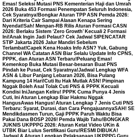
Emas! Seleksi Mutasi PNS Kementerian Haji dan Umrah
2026 Buka 453 Formasi Penempatan Seluruh Indonesia,
Cek Syaratnya!
Bongkar Aturan TPP ASN Pemda 2026:
Dari Kriteria Cair Sampai Alasan Kenapa Sering
Nyendat!
Sah! Menpan-RB Rilis Aturan Formasi CASN
2026: Berlaku Sistem ‘Zero Growth’ Kecuali 2 Formasi
Ini!
Anak Ingin Jadi Pelaut? Cek Jadwal SIPENCATAR
STIP Jakarta 2026 Jalur Mandiri Sebelum
Terlambat!
Capek Kena Hoaks Info ASN? Yuk, Gabung
Channel WA Catatan ASN Biar Selalu Update Info CPNS,
PPPK, dan Aturan ASN Terbaru!
Peluang Emas!
Kemenkop Buka Mutasi Besar-besaran Buat PNS
Pindah ke Pusat, Cek Syaratnya!
Jadwal Lengkap WFA
ASN & Libur Panjang Lebaran 2026, Bisa Pulang
Kampung 14 Hari!
Cuti Itu Hak Mutlak ASN! Pimpinan
Nggak Boleh Asal Tolak Cuti PNS & PPPK Kecuali
Kondisi Ini
Jangan Keliru! PPPK Cuma Punya 4 Jenis
Cuti, Ini Aturan Lengkap Biar Hakmu Nggak
Hangus
Awas Hangus! Aturan Lengkap 7 Jenis Cuti PNS
Terbaru: Syarat, Durasi, dan Cara Pengajuannya
SAH! SE
Mendikdasmen Turun, Gaji PPPK Paruh Waktu Bisa
Pakai Dana BOSP 2026! Pemda Wajib Tahu!
BONGKAR
JUKNIS UKPPPG 2026: Aturan Ketat Video UKin &
UTBK Biar Lulus Sertifikasi Guru!
RESMI DIBUKA!
Jadwal & Aturan Lengkap Pelaksanaan UKPPPG Guru