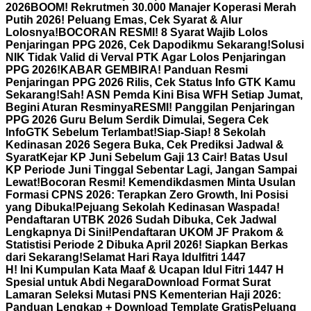
2026
BOOM! Rekrutmen 30.000 Manajer Koperasi Merah
Putih 2026! Peluang Emas, Cek Syarat & Alur
Lolosnya!
BOCORAN RESMI! 8 Syarat Wajib Lolos
Penjaringan PPG 2026, Cek Dapodikmu Sekarang!
Solusi
NIK Tidak Valid di Verval PTK Agar Lolos Penjaringan
PPG 2026!
KABAR GEMBIRA! Panduan Resmi
Penjaringan PPG 2026 Rilis, Cek Status Info GTK Kamu
Sekarang!
Sah! ASN Pemda Kini Bisa WFH Setiap Jumat,
Begini Aturan Resminya
RESMI! Panggilan Penjaringan
PPG 2026 Guru Belum Serdik Dimulai, Segera Cek
InfoGTK Sebelum Terlambat!
Siap-Siap! 8 Sekolah
Kedinasan 2026 Segera Buka, Cek Prediksi Jadwal &
Syarat
Kejar KP Juni Sebelum Gaji 13 Cair! Batas Usul
KP Periode Juni Tinggal Sebentar Lagi, Jangan Sampai
Lewat!
Bocoran Resmi! Kemendikdasmen Minta Usulan
Formasi CPNS 2026: Terapkan Zero Growth, Ini Posisi
yang Dibuka!
Pejuang Sekolah Kedinasan Waspada!
Pendaftaran UTBK 2026 Sudah Dibuka, Cek Jadwal
Lengkapnya Di Sini!
Pendaftaran UKOM JF Prakom &
Statistisi Periode 2 Dibuka April 2026! Siapkan Berkas
dari Sekarang!
Selamat Hari Raya Idulfitri 1447
H! Ini Kumpulan Kata Maaf & Ucapan Idul Fitri 1447 H
Spesial untuk Abdi Negara
Download Format Surat
Lamaran Seleksi Mutasi PNS Kementerian Haji 2026:
Panduan Lengkap + Download Template Gratis
Peluang