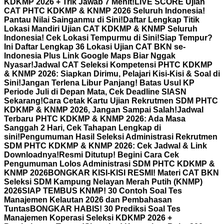
KDKMP 2026 + Trik Jawab 7 Menit!
LIVE SCORE Ujian
CAT PHTC KDKMP & KNMP 2026 Seluruh Indonesia!
Pantau Nilai Sainganmu di Sini!
Daftar Lengkap Titik
Lokasi Mandiri Ujian CAT KDKMP & KNMP Seluruh
Indonesia! Cek Lokasi Tempurmu di Sini!
Siap Tempur?
Ini Daftar Lengkap 36 Lokasi Ujian CAT BKN se-
Indonesia Plus Link Google Maps Biar Nggak
Nyasar!
Jadwal CAT Seleksi Kompetensi PHTC KDKMP
& KNMP 2026: Siapkan Dirimu, Pelajari Kisi-Kisi & Soal di
Sini!
Jangan Terlena Libur Panjang! Batas Usul KP
Periode Juli di Depan Mata, Cek Deadline SIASN
Sekarang!
Cara Cetak Kartu Ujian Rekrutmen SDM PHTC
KDKMP & KNMP 2026, Jangan Sampai Salah!
Jadwal
Terbaru PHTC KDKMP & KNMP 2026: Ada Masa
Sanggah 2 Hari, Cek Tahapan Lengkap di
sini!
Pengumuman Hasil Seleksi Administrasi Rekrutmen
SDM PHTC KDKMP & KNMP 2026: Cek Jadwal & Link
Downloadnya!
Resmi Ditutup! Begini Cara Cek
Pengumuman Lolos Administrasi SDM PHTC KDKMP &
KNMP 2026
BONGKAR KISI-KISI RESMI! Materi CAT BKN
Seleksi SDM Kampung Nelayan Merah Putih (KNMP)
2026
SIAP TEMBUS KNMP! 30 Contoh Soal Tes
Manajemen Kelautan 2026 dan Pembahasan
Tuntas
BONGKAR HABIS! 30 Prediksi Soal Tes
Manajemen Koperasi Seleksi KDKMP 2026 +