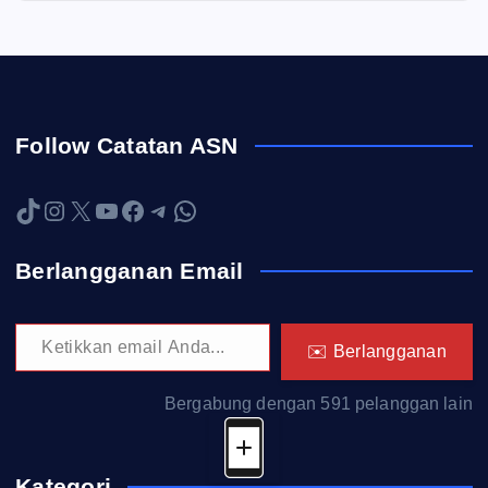
Follow Catatan ASN
TikTok
Instagram
X
YouTube
Facebook
Telegram
WhatsApp
Berlangganan Email
Ketikkan email Anda...
✉️ Berlangganan
Bergabung dengan 591 pelanggan lain
Kategori