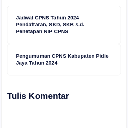
N
Jadwal CPNS Tahun 2024 –
a
Pendaftaran, SKD, SKB s.d.
Penetapan NIP CPNS
v
i
Pengumuman CPNS Kabupaten Pidie
Jaya Tahun 2024
g
a
s
Tulis Komentar
i
p