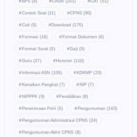
BPS
(4)
CASN
(251)
CAT
(51)
Contoh Soal
(11)
CPNS
(90)
Cuti
(5)
Download
(175)
Formasi
(16)
Format Dokumen
(6)
Format Surat
(5)
Gaji
(5)
Guru
(27)
Honorer
(110)
Informasi ASN
(105)
KDKMP
(23)
Kenaikan Pangkat
(7)
NIP
(7)
NIPPPK
(9)
Pendidikan
(8)
Penerimaan Polri
(5)
Pengumuman
(163)
Pengumuman Administrasi CPNS
(24)
Pengumuman Akhir CPNS
(8)