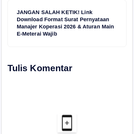
i
JANGAN SALAH KETIK! Link
g
Download Format Surat Pernyataan
Manajer Koperasi 2026 & Aturan Main
a
E-Meterai Wajib
s
i
Tulis Komentar
p
o
s