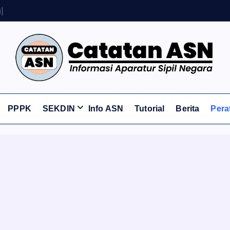
i
P
P
P
K
Informasi Aparatur Sipil Negara
PPPK
SEKDIN
Info ASN
Tutorial
Berita
Pera