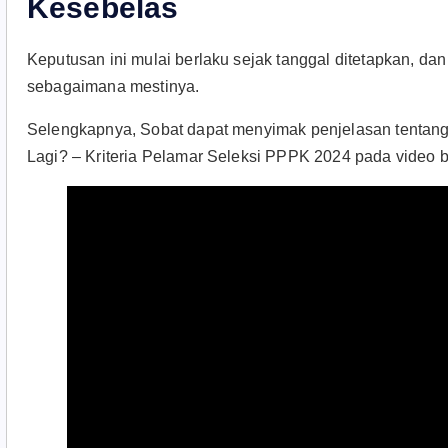
Kesebelas
Keputusan ini mulai berlaku sejak tanggal ditetapkan, dan
sebagaimana mestinya.
Selengkapnya, Sobat dapat menyimak penjelasan tenta
Lagi? – Kriteria Pelamar Seleksi PPPK 2024 pada video be