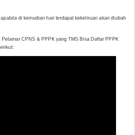
 apabila di kemudian hari terdapat kekeliruan akan diubah
ng Pelamar CPNS & PPPK yang TMS Bisa Daftar PPPK
rikut: