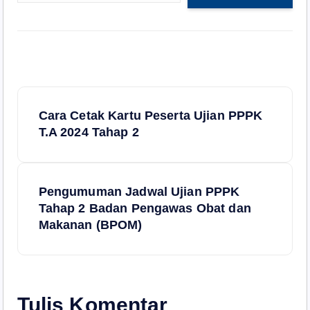
N
Cara Cetak Kartu Peserta Ujian PPPK
a
T.A 2024 Tahap 2
v
Pengumuman Jadwal Ujian PPPK
i
Tahap 2 Badan Pengawas Obat dan
Makanan (BPOM)
g
a
s
Tulis Komentar