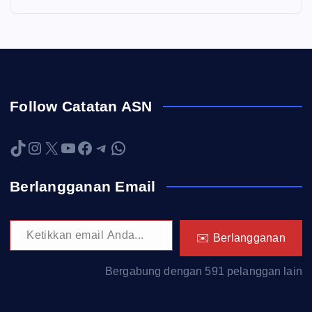
Follow Catatan ASN
TikTok
Instagram
X
YouTube
Facebook
Telegram
WhatsApp
Berlangganan Email
Ketikkan email Anda...
✉️ Berlangganan
Bergabung dengan 591 pelanggan lain