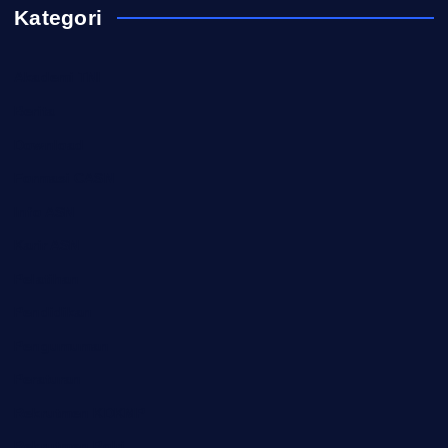
Kategori
Akademi TNI
Berita
Download
Formasi CASN
Info ASN
Karir ASN
Pelatihan
Pendidikan
Pengumuman
Peraturan
Rekrutmen KDKMP
Rekrutmen Polri