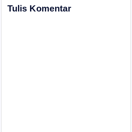
i
Tulis Komentar
p
o
s