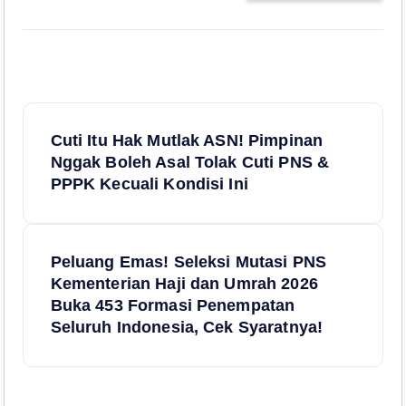
N
Cuti Itu Hak Mutlak ASN! Pimpinan
a
Nggak Boleh Asal Tolak Cuti PNS &
PPPK Kecuali Kondisi Ini
v
i
Peluang Emas! Seleksi Mutasi PNS
Kementerian Haji dan Umrah 2026
g
Buka 453 Formasi Penempatan
Seluruh Indonesia, Cek Syaratnya!
a
s