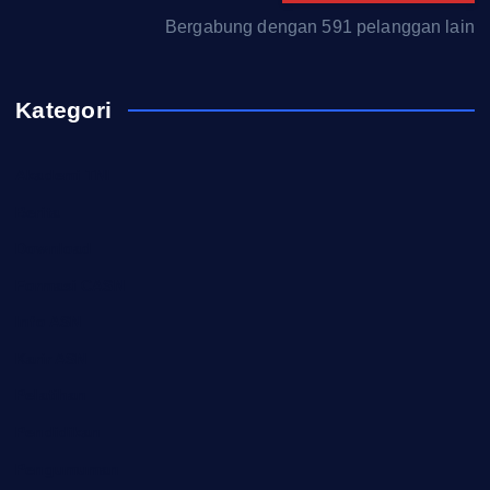
Bergabung dengan 591 pelanggan lain
Kategori
Akademi TNI
Berita
Download
Formasi CASN
Info ASN
Karir ASN
Pelatihan
Pendidikan
Pengumuman