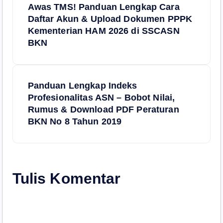
Awas TMS! Panduan Lengkap Cara
a
Daftar Akun & Upload Dokumen PPPK
Kementerian HAM 2026 di SSCASN
v
BKN
i
Panduan Lengkap Indeks
g
Profesionalitas ASN – Bobot Nilai,
Rumus & Download PDF Peraturan
a
BKN No 8 Tahun 2019
s
i
Tulis Komentar
p
o