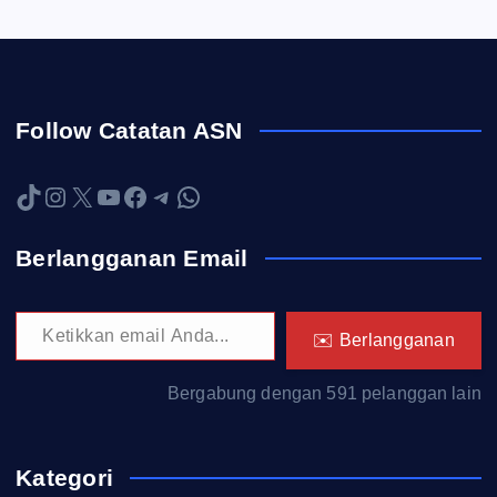
Follow Catatan ASN
TikTok
Instagram
X
YouTube
Facebook
Telegram
WhatsApp
Berlangganan Email
Ketikkan email Anda...
✉️ Berlangganan
Bergabung dengan 591 pelanggan lain
Kategori