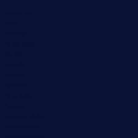
Akademi TNI
Berita
Download
Formasi CASN
Info ASN
Karir ASN
Pelatihan
Pendidikan
Pengumuman
Peraturan
Rekrutmen KDKMP
Rekrutmen Polri
Sekolah Kedinasan