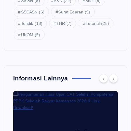
SIASN
(8)
SKD
(22)
Soal
(4)
SSCASN
(6)
Surat Edaran
(9)
Tendik
(18)
THR
(7)
Tutorial
(25)
UKOM
(5)
Informasi Lainnya