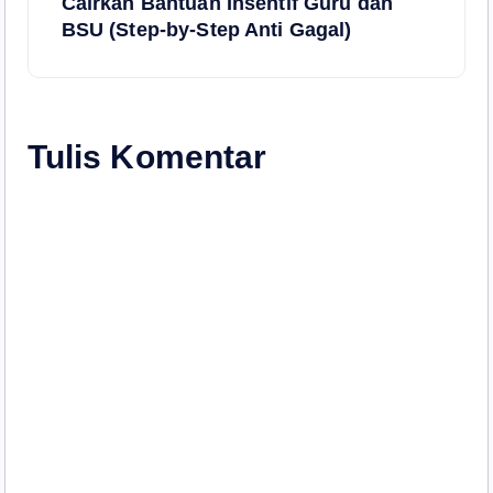
Cairkan Bantuan Insentif Guru dan
BSU (Step-by-Step Anti Gagal)
g
a
s
Tulis Komentar
i
p
o
s