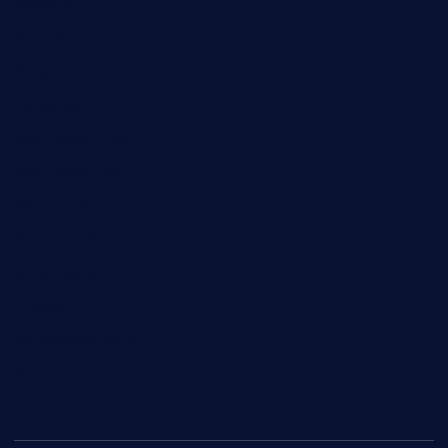
Pelatihan
Pendidikan
Pengumuman
Peraturan
Rekrutmen KDKMP
Rekrutmen Polri
Sekolah Kedinasan
Seleksi CASN
Surat Edaran
Tutorial
Uji Kompetensi JF
Uncategorized