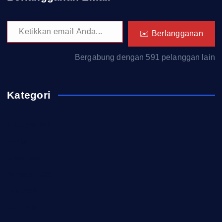
Ketikkan email Anda...
✉️ Berlangganan
Bergabung dengan 591 pelanggan lain
Kategori
Akademi TNI
Berita
Download
Formasi CASN
Info ASN
Karir ASN