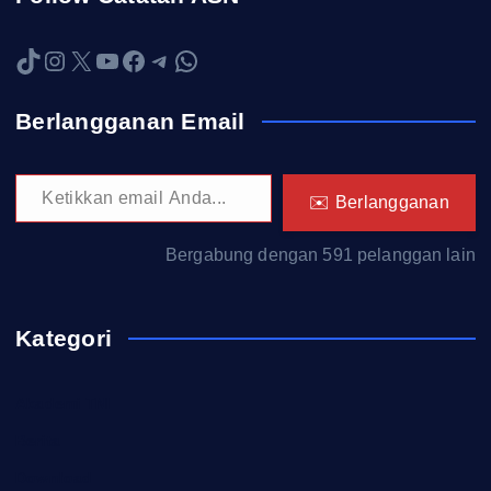
TikTok
Instagram
X
YouTube
Facebook
Telegram
WhatsApp
Berlangganan Email
Ketikkan email Anda...
✉️ Berlangganan
Bergabung dengan 591 pelanggan lain
Kategori
Akademi TNI
Berita
Download