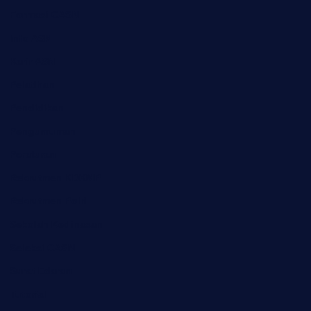
Formasi CASN
Info ASN
Karir ASN
Pelatihan
Pendidikan
Pengumuman
Peraturan
Rekrutmen KDKMP
Rekrutmen Polri
Sekolah Kedinasan
Seleksi CASN
Surat Edaran
Tutorial