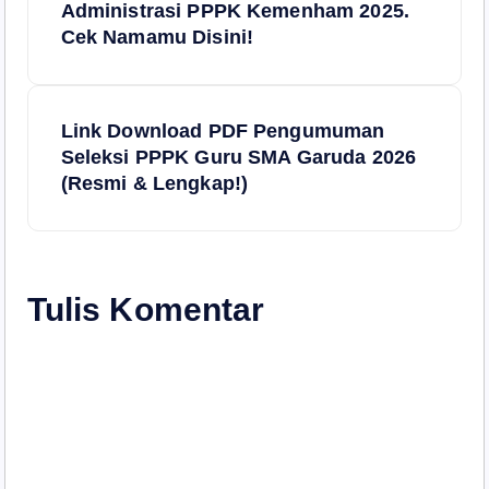
Administrasi PPPK Kemenham 2025.
v
Cek Namamu Disini!
i
Link Download PDF Pengumuman
g
Seleksi PPPK Guru SMA Garuda 2026
(Resmi & Lengkap!)
a
s
i
Tulis Komentar
p
o
s