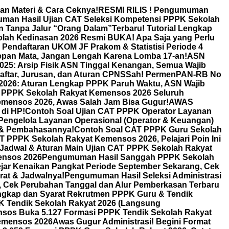
an Materi & Cara Ceknya!
RESMI RILIS ! Pengumuman
an Hasil Ujian CAT Seleksi Kompetensi PPPK Sekolah
an Tanpa Jalur “Orang Dalam”
Terbaru! Tutorial Lengkap
olah Kedinasan 2026 Resmi BUKA! Apa Saja yang Perlu
! Pendaftaran UKOM JF Prakom & Statistisi Periode 4
Depan Mata, Jangan Lengah Karena Lomba 17-an!
ASN
025: Arsip Fisik ASN Tinggal Kenangan, Semua Wajib
aftar, Jurusan, dan Aturan CPNS
Sah! PermenPAN-RB No
26: Aturan Lengkap PPPK Paruh Waktu, ASN Wajib
AT PPPK Sekolah Rakyat Kemensos 2026 Seluruh
ensos 2026, Awas Salah Jam Bisa Gugur!
AWAS
di HP!
Contoh Soal Ujian CAT PPPK Operator Layanan
engelola Layanan Operasional (Operator & Keuangan)
 & Pembahasannya!
Contoh Soal CAT PPPK Guru Sekolah
T PPPK Sekolah Rakyat Kemensos 2026, Pelajari Poin Ini
 Jadwal & Aturan Main Ujian CAT PPPK Sekolah Rakyat
ensos 2026
Pengumuman Hasil Sanggah PPPK Sekolah
jar Kenaikan Pangkat Periode September Sekarang, Cek
rat & Jadwalnya!
Pengumuman Hasil Seleksi Administrasi
Cek Perubahan Tanggal dan Alur Pemberkasan Terbaru
ngkap dan Syarat Rekrutmen PPPK Guru & Tendik
K Tendik Sekolah Rakyat 2026 (Langsung
sos Buka 5.127 Formasi PPPK Tendik Sekolah Rakyat
Kemensos 2026
Awas Gugur Administrasi! Begini Format