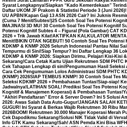
Resmi Surat Lamaran PPPK Guru Sekolah Rakyat Kemensos
Syarat Lengkapnya!
Siapkan “Kado Kemerdekaan” Terindah
Daftar UKOM JF Prakom & Statistisi Periode 3 (Juni 2026)
UU APBN!
Kapan Gaji 13 ASN 2026 Cair? Ini Juknis Resm
(Cuma 7 Menit/Subtes!)
25 Contoh Soal Tes Potensi Kogni
IMAJINASI 3D MU! 30 Contoh Soal Tes Potensi Kognitif Su
Potensi Kognitif Subtes 4 – Figural (Pola Gambar) CAT KD
2026 + Trik Jawab Kilat!
AKTIFKAN KALKULATOR MENTAL! 3
Menit!
BIKIN OTAK NGEBUT! 50 Contoh Soal Tes Potensi K
KDKMP & KNMP 2026 Seluruh Indonesia! Pantau Nilai Sai
Tempurmu di Sini!
Siap Tempur? Ini Daftar Lengkap 36 Lo
KDKMP & KNMP 2026: Siapkan Dirimu, Pelajari Kisi-Kisi & 
Sekarang!
Cara Cetak Kartu Ujian Rekrutmen SDM PHTC
Cek Tahapan Lengkap di sini!
Pengumuman Hasil Seleksi
Cara Cek Pengumuman Lolos Administrasi SDM PHTC 
(KNMP) 2026
SIAP TEMBUS KNMP! 30 Contoh Soal Tes Ma
Seleksi KDKMP 2026 + Pembahasan Tuntas!
Siap-siap! K
Jadwalnya!
LATIHAN SOAL! Prediksi Soal Tes Potensi K
Kognitif & Manajemen Koperasi) & Pembahasan Tuntas!
Y
“Akhiri Pendaftaran” Error & Server Down? Ini 5 Solusi
2026: Awas Salah Data Auto-Gugur!
JANGAN SALAH KETIK! 
GUGUR! Ini Syarat & Berkas Wajib Rekrutmen 30 Ribu Man
2026
BOOM! Rekrutmen 30.000 Manajer Koperasi Merah Put
Cek Dapodikmu Sekarang!
Solusi NIK Tidak Valid di Verv
Info GTK Kamu Sekarang!
Sah! ASN Pemda Kini Bisa WFH 