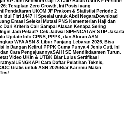
jar KP Juni Sebelum Gaji 13 Cair! Batas Usul KP Periode
: Terapkan Zero Growth, Ini Posisi yang
i!
Pendaftaran UKOM JF Prakom & Statistisi Periode 2
 Idul Fitri 1447 H Spesial untuk Abdi Negara
Download
uang Emas! Seleksi Mutasi PNS Kementerian Haji dan
Dari Kriteria Cair Sampai Alasan Kenapa Sering
Ingin Jadi Pelaut? Cek Jadwal SIPENCATAR STIP Jakarta
lu Update Info CPNS, PPPK, dan Aturan ASN
ngkap WFA ASN & Libur Panjang Lebaran 2026, Bisa
i Ini
Jangan Keliru! PPPK Cuma Punya 4 Jenis Cuti, Ini
, dan Cara Pengajuannya
SAH! SE Mendikdasmen Turun,
 Video UKin & UTBK Biar Lulus Sertifikasi
ratnya!
LENGKAP! Cara Daftar Pelatihan Teknis,
 MOOC Gratis untuk ASN 2026Biar Karirmu Makin
Tes!