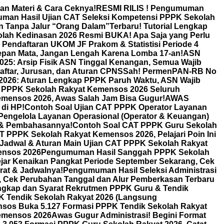
an Materi & Cara Ceknya!
RESMI RILIS ! Pengumuman
an Hasil Ujian CAT Seleksi Kompetensi PPPK Sekolah
an Tanpa Jalur “Orang Dalam”
Terbaru! Tutorial Lengkap
olah Kedinasan 2026 Resmi BUKA! Apa Saja yang Perlu
! Pendaftaran UKOM JF Prakom & Statistisi Periode 4
Depan Mata, Jangan Lengah Karena Lomba 17-an!
ASN
025: Arsip Fisik ASN Tinggal Kenangan, Semua Wajib
aftar, Jurusan, dan Aturan CPNS
Sah! PermenPAN-RB No
26: Aturan Lengkap PPPK Paruh Waktu, ASN Wajib
AT PPPK Sekolah Rakyat Kemensos 2026 Seluruh
ensos 2026, Awas Salah Jam Bisa Gugur!
AWAS
di HP!
Contoh Soal Ujian CAT PPPK Operator Layanan
engelola Layanan Operasional (Operator & Keuangan)
 & Pembahasannya!
Contoh Soal CAT PPPK Guru Sekolah
T PPPK Sekolah Rakyat Kemensos 2026, Pelajari Poin Ini
 Jadwal & Aturan Main Ujian CAT PPPK Sekolah Rakyat
ensos 2026
Pengumuman Hasil Sanggah PPPK Sekolah
jar Kenaikan Pangkat Periode September Sekarang, Cek
rat & Jadwalnya!
Pengumuman Hasil Seleksi Administrasi
Cek Perubahan Tanggal dan Alur Pemberkasan Terbaru
ngkap dan Syarat Rekrutmen PPPK Guru & Tendik
K Tendik Sekolah Rakyat 2026 (Langsung
sos Buka 5.127 Formasi PPPK Tendik Sekolah Rakyat
Kemensos 2026
Awas Gugur Administrasi! Begini Format