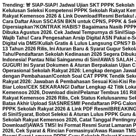
Skip
Trending:
🚨 SIAP-SIAP! Jadwal Ujian SKT PPPK Sekolah
to
Kelulusan Seleksi Kompetensi PPPK Sekolah Rakyat Ke
content
Rakyat Kemensos 2026 & Link Download!
Resmi Berlaku! 
Cara Daftar Akun SSCASN BKN untuk CPNS, PPPK & Sek
Dipersiapkan?
KONTRAK HABIS? Bagaimana Nasib PPPK Pa
Dibuka Agustus 2026. Cek Jadwal Tempurnya di Sini!
Siap
Wajib Tahu! Cara Pengesahan Arsip Digital ASN Pakai e
Digital via DMS!
Kuliah Gratis & Lulus Langsung CPNS? Be
13 Tahun 2026 Rilis, Ini Aturan Baru & Syarat Gugur Seko
Tahu!
Pendaftaran Sekolah Kedinasan 2026 Segera Dibuka,
Indonesia! Pantau Nilai Sainganmu di Sini!
AWAS SALAH JA
GUGUR! Ini Syarat Dokumen & Aturan Berpakaian Ujian 
Operasional Sekolah Rakyat 2026: Lengkap dengan Jawa
dengan Pembahasan!
Contoh Soal CAT PPPK Tendik Sek
Rakyat 2026: Jawaban & Pembahasan Sesuai Kisi-Kisi R
Biar Lolos!
CEK SEKARANG! Daftar Lengkap 42 Titik Lok
Kemensos 2026, Download disini!
Pelamar Tembus 161 Rib
Rakyat Kemensos 2026 Rilis, Cek Status Kelulusanmu Se
Batas Akhir Upload SIASN
RESMI! Pendaftaran PPG Calon 
PPPK Sekolah Rakyat 2026 & Link PDF Resmi!
BREAKING 
di Sini!
Syarat, Bobot Seleksi & Aturan Lulus PPPK Guru 
Sekolah Rakyat Kemensos 2026, Catat Tanggal Pentingny
Download!)
AWAS TMS! Ini Format Resmi Surat Lamaran 
2026, Cek Syarat & Rincian Formasinya!
Awas Rawan TMS! 