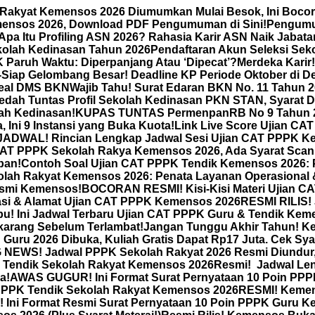
 Rakyat Kemensos 2026 Diumumkan Mulai Besok, Ini Bocor
mensos 2026, Download PDF Pengumuman di Sini!
Pengumum
Apa Itu Profiling ASN 2026? Rahasia Karir ASN Naik Jabat
olah Kedinasan Tahun 2026
Pendaftaran Akun Seleksi Sek
ruh Waktu: Diperpanjang Atau ‘Dipecat’?
Merdeka Karir
-Siap Gelombang Besar! Deadline KP Periode Oktober di 
-Seal DMS BKN
Wajib Tahu! Surat Edaran BKN No. 11 Tahun 2
dah Tuntas Profil Sekolah Kedinasan PKN STAN, Syarat D
lah Kedinasan!
KUPAS TUNTAS PermenpanRB No 9 Tahun 20
 Ini 9 Instansi yang Buka Kuota!
Link Live Score Ujian C
DWAL! Rincian Lengkap Jadwal Sesi Ujian CAT PPPK Kem
CAT PPPK Sekolah Rakya Kemensos 2026, Ada Syarat Scan 
ban!
Contoh Soal Ujian CAT PPPK Tendik Kemensos 2026: P
olah Rakyat Kemensos 2026: Penata Layanan Operasional
esmi Kemensos!
BOCORAN RESMI! Kisi-Kisi Materi Ujian CA
asi & Alamat Ujian CAT PPPK Kemensos 2026
RESMI RILIS!
u! Ini Jadwal Terbaru Ujian CAT PPPK Guru & Tendik Kem
karang Sebelum Terlambat!
Jangan Tunggu Akhir Tahun! Ke
Guru 2026 Dibuka, Kuliah Gratis Dapat Rp17 Juta. Cek Sya
NEWS! Jadwal PPPK Sekolah Rakyat 2026 Resmi Diundur, 
& Tendik Sekolah Rakyat Kemensos 2026
Resmi! Jadwal Le
a!
AWAS GUGUR! Ini Format Surat Pernyataan 10 Poin PPP
PPPK Tendik Sekolah Rakyat Kemensos 2026
RESMI! Kemen
Ini Format Resmi Surat Pernyataan 10 Poin PPPK Guru 