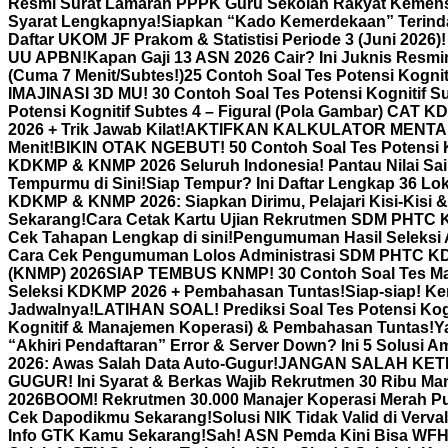
Resmi Surat Lamaran PPPK Guru Sekolah Rakyat Kemensos
Syarat Lengkapnya!
Siapkan “Kado Kemerdekaan” Terindah
Daftar UKOM JF Prakom & Statistisi Periode 3 (Juni 2026)
UU APBN!
Kapan Gaji 13 ASN 2026 Cair? Ini Juknis Resm
(Cuma 7 Menit/Subtes!)
25 Contoh Soal Tes Potensi Kogni
IMAJINASI 3D MU! 30 Contoh Soal Tes Potensi Kognitif Su
Potensi Kognitif Subtes 4 – Figural (Pola Gambar) CAT KD
2026 + Trik Jawab Kilat!
AKTIFKAN KALKULATOR MENTAL! 3
Menit!
BIKIN OTAK NGEBUT! 50 Contoh Soal Tes Potensi K
KDKMP & KNMP 2026 Seluruh Indonesia! Pantau Nilai Sai
Tempurmu di Sini!
Siap Tempur? Ini Daftar Lengkap 36 Lo
KDKMP & KNMP 2026: Siapkan Dirimu, Pelajari Kisi-Kisi & 
Sekarang!
Cara Cetak Kartu Ujian Rekrutmen SDM PHTC
Cek Tahapan Lengkap di sini!
Pengumuman Hasil Seleksi
Cara Cek Pengumuman Lolos Administrasi SDM PHTC 
(KNMP) 2026
SIAP TEMBUS KNMP! 30 Contoh Soal Tes Ma
Seleksi KDKMP 2026 + Pembahasan Tuntas!
Siap-siap! K
Jadwalnya!
LATIHAN SOAL! Prediksi Soal Tes Potensi K
Kognitif & Manajemen Koperasi) & Pembahasan Tuntas!
Y
“Akhiri Pendaftaran” Error & Server Down? Ini 5 Solusi
2026: Awas Salah Data Auto-Gugur!
JANGAN SALAH KETIK! 
GUGUR! Ini Syarat & Berkas Wajib Rekrutmen 30 Ribu Man
2026
BOOM! Rekrutmen 30.000 Manajer Koperasi Merah Put
Cek Dapodikmu Sekarang!
Solusi NIK Tidak Valid di Verv
Info GTK Kamu Sekarang!
Sah! ASN Pemda Kini Bisa WFH 