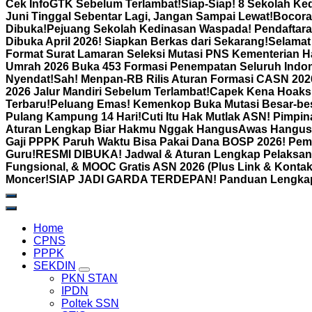
Cek InfoGTK Sebelum Terlambat!
Siap-Siap! 8 Sekolah Ke
Juni Tinggal Sebentar Lagi, Jangan Sampai Lewat!
Bocora
Dibuka!
Pejuang Sekolah Kedinasan Waspada! Pendaftara
Dibuka April 2026! Siapkan Berkas dari Sekarang!
Selamat 
Format Surat Lamaran Seleksi Mutasi PNS Kementerian H
Umrah 2026 Buka 453 Formasi Penempatan Seluruh Indon
Nyendat!
Sah! Menpan-RB Rilis Aturan Formasi CASN 2026:
2026 Jalur Mandiri Sebelum Terlambat!
Capek Kena Hoaks 
Terbaru!
Peluang Emas! Kemenkop Buka Mutasi Besar-bes
Pulang Kampung 14 Hari!
Cuti Itu Hak Mutlak ASN! Pimpi
Aturan Lengkap Biar Hakmu Nggak Hangus
Awas Hangus! 
Gaji PPPK Paruh Waktu Bisa Pakai Dana BOSP 2026! Pem
Guru!
RESMI DIBUKA! Jadwal & Aturan Lengkap Pelaksana
Fungsional, & MOOC Gratis ASN 2026 (Plus Link & Kontak
Moncer!
SIAP JADI GARDA TERDEPAN! Panduan Lengkap Pe
Home
CPNS
PPPK
SEKDIN
PKN STAN
IPDN
Poltek SSN