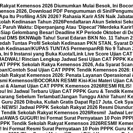
 Rakyat Kemensos 2026 Diumumkan Mulai Besok, Ini Bocor
mensos 2026, Download PDF Pengumuman di Sini!
Pengumum
Apa Itu Profiling ASN 2026? Rahasia Karir ASN Naik Jabat
olah Kedinasan Tahun 2026
Pendaftaran Akun Seleksi Sek
ruh Waktu: Diperpanjang Atau ‘Dipecat’?
Merdeka Karir
-Siap Gelombang Besar! Deadline KP Periode Oktober di 
-Seal DMS BKN
Wajib Tahu! Surat Edaran BKN No. 11 Tahun 2
dah Tuntas Profil Sekolah Kedinasan PKN STAN, Syarat D
lah Kedinasan!
KUPAS TUNTAS PermenpanRB No 9 Tahun 20
 Ini 9 Instansi yang Buka Kuota!
Link Live Score Ujian C
DWAL! Rincian Lengkap Jadwal Sesi Ujian CAT PPPK Kem
CAT PPPK Sekolah Rakya Kemensos 2026, Ada Syarat Scan 
ban!
Contoh Soal Ujian CAT PPPK Tendik Kemensos 2026: P
olah Rakyat Kemensos 2026: Penata Layanan Operasional
esmi Kemensos!
BOCORAN RESMI! Kisi-Kisi Materi Ujian CA
asi & Alamat Ujian CAT PPPK Kemensos 2026
RESMI RILIS!
u! Ini Jadwal Terbaru Ujian CAT PPPK Guru & Tendik Kem
karang Sebelum Terlambat!
Jangan Tunggu Akhir Tahun! Ke
Guru 2026 Dibuka, Kuliah Gratis Dapat Rp17 Juta. Cek Sya
NEWS! Jadwal PPPK Sekolah Rakyat 2026 Resmi Diundur, 
& Tendik Sekolah Rakyat Kemensos 2026
Resmi! Jadwal Le
a!
AWAS GUGUR! Ini Format Surat Pernyataan 10 Poin PPP
PPPK Tendik Sekolah Rakyat Kemensos 2026
RESMI! Kemen
Ini Format Resmi Surat Pernyataan 10 Poin PPPK Guru 