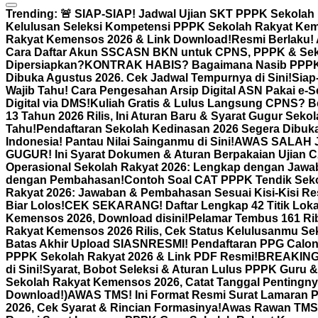
Trending:
🚨 SIAP-SIAP! Jadwal Ujian SKT PPPK Sekolah
Kelulusan Seleksi Kompetensi PPPK Sekolah Rakyat Ke
Rakyat Kemensos 2026 & Link Download!
Resmi Berlaku! 
Cara Daftar Akun SSCASN BKN untuk CPNS, PPPK & Sek
Dipersiapkan?
KONTRAK HABIS? Bagaimana Nasib PPPK Pa
Dibuka Agustus 2026. Cek Jadwal Tempurnya di Sini!
Siap
Wajib Tahu! Cara Pengesahan Arsip Digital ASN Pakai e
Digital via DMS!
Kuliah Gratis & Lulus Langsung CPNS? Be
13 Tahun 2026 Rilis, Ini Aturan Baru & Syarat Gugur Seko
Tahu!
Pendaftaran Sekolah Kedinasan 2026 Segera Dibuka,
Indonesia! Pantau Nilai Sainganmu di Sini!
AWAS SALAH JA
GUGUR! Ini Syarat Dokumen & Aturan Berpakaian Ujian 
Operasional Sekolah Rakyat 2026: Lengkap dengan Jawa
dengan Pembahasan!
Contoh Soal CAT PPPK Tendik Sek
Rakyat 2026: Jawaban & Pembahasan Sesuai Kisi-Kisi R
Biar Lolos!
CEK SEKARANG! Daftar Lengkap 42 Titik Lok
Kemensos 2026, Download disini!
Pelamar Tembus 161 Rib
Rakyat Kemensos 2026 Rilis, Cek Status Kelulusanmu Se
Batas Akhir Upload SIASN
RESMI! Pendaftaran PPG Calon 
PPPK Sekolah Rakyat 2026 & Link PDF Resmi!
BREAKING 
di Sini!
Syarat, Bobot Seleksi & Aturan Lulus PPPK Guru 
Sekolah Rakyat Kemensos 2026, Catat Tanggal Pentingny
Download!)
AWAS TMS! Ini Format Resmi Surat Lamaran 
2026, Cek Syarat & Rincian Formasinya!
Awas Rawan TMS! 