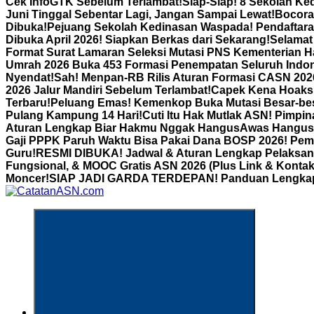
Cek InfoGTK Sebelum Terlambat!
Siap-Siap! 8 Sekolah Ke
Juni Tinggal Sebentar Lagi, Jangan Sampai Lewat!
Bocora
Dibuka!
Pejuang Sekolah Kedinasan Waspada! Pendaftara
Dibuka April 2026! Siapkan Berkas dari Sekarang!
Selamat 
Format Surat Lamaran Seleksi Mutasi PNS Kementerian H
Umrah 2026 Buka 453 Formasi Penempatan Seluruh Indon
Nyendat!
Sah! Menpan-RB Rilis Aturan Formasi CASN 2026:
2026 Jalur Mandiri Sebelum Terlambat!
Capek Kena Hoaks 
Terbaru!
Peluang Emas! Kemenkop Buka Mutasi Besar-bes
Pulang Kampung 14 Hari!
Cuti Itu Hak Mutlak ASN! Pimpi
Aturan Lengkap Biar Hakmu Nggak Hangus
Awas Hangus! 
Gaji PPPK Paruh Waktu Bisa Pakai Dana BOSP 2026! Pem
Guru!
RESMI DIBUKA! Jadwal & Aturan Lengkap Pelaksana
Fungsional, & MOOC Gratis ASN 2026 (Plus Link & Kontak
Moncer!
SIAP JADI GARDA TERDEPAN! Panduan Lengkap Pe
Informasi Aparatur Sipil Negara