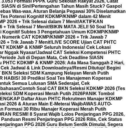
 3.053 Formasi PPPK Guru Sekolah Rakyat 2026, Catat
SIASN di Sini!
Pertengahan Tahun Masih Stuck? Gaspol
bas Was-was, Aturan Belanja Pegawai 30% Diselamatkan
T Tes Potensi Kognitif KDKMP/KNMP dalam 42 Menit
2026 + Trik Selesai dalam 7 Menit!
AKTIFKAN
 Trik Selesai 7 Menit!
BIKIN MATA JELI! 50 Soal Tes
nsi Kognitif Subtes 3 Pengetahuan Umum KDKMP/KNMP
 Numerik CAT KDKMP/KNMP 2026 + Trik Jawab 7
 + Trik Jawab 7 Menit!
LIVE SCORE Ujian CAT PHTC
n CAT KDKMP & KNMP Seluruh Indonesia! Cek Lokasi
ar Nggak Nyasar!
Jadwal CAT Seleksi Kompetensi PHTC
Periode Juli di Depan Mata, Cek Deadline SIASN
ru PHTC KDKMP & KNMP 2026: Ada Masa Sanggah 2 Hari,
Cek Jadwal & Link Downloadnya!
Resmi Ditutup! Begini
T BKN Seleksi SDM Kampung Nelayan Merah Putih
HABIS! 30 Prediksi Soal Tes Manajemen Koperasi
untuk Semua Lulusan SMA Sederajat, Cek
mbahasan
Contoh Soal CAT BKN Seleksi KDKMP 2026 (Tes
Seleksi SDM Koperasi Merah Putih 2026
PANIK Tombol
ENGKAP Daftar Akun PHTC Rekrutmen Manajer KDKMP
 2026 & Aturan Main E-Meterai Wajib
AWAS AUTO-
n Formasi 30 Ribu Manajer Koperasi Merah Putih
AN RESMI! 8 Syarat Wajib Lolos Penjaringan PPG 2026,
anduan Resmi Penjaringan PPG 2026 Rilis, Cek Status
enjaringan PPG 2026 Guru Belum Serdik Dimulai, Segera