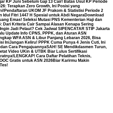
jar KP Juni Sebelum Gaji 13 Cair! Batas Usul KP Periode
: Terapkan Zero Growth, Ini Posisi yang
i!
Pendaftaran UKOM JF Prakom & Statistisi Periode 2
 Idul Fitri 1447 H Spesial untuk Abdi Negara
Download
uang Emas! Seleksi Mutasi PNS Kementerian Haji dan
Dari Kriteria Cair Sampai Alasan Kenapa Sering
Ingin Jadi Pelaut? Cek Jadwal SIPENCATAR STIP Jakarta
lu Update Info CPNS, PPPK, dan Aturan ASN
ngkap WFA ASN & Libur Panjang Lebaran 2026, Bisa
i Ini
Jangan Keliru! PPPK Cuma Punya 4 Jenis Cuti, Ini
, dan Cara Pengajuannya
SAH! SE Mendikdasmen Turun,
 Video UKin & UTBK Biar Lulus Sertifikasi
ratnya!
LENGKAP! Cara Daftar Pelatihan Teknis,
 MOOC Gratis untuk ASN 2026Biar Karirmu Makin
Tes!