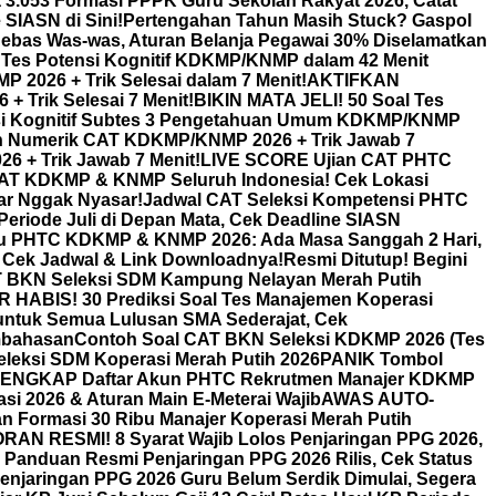
 3.053 Formasi PPPK Guru Sekolah Rakyat 2026, Catat
SIASN di Sini!
Pertengahan Tahun Masih Stuck? Gaspol
bas Was-was, Aturan Belanja Pegawai 30% Diselamatkan
T Tes Potensi Kognitif KDKMP/KNMP dalam 42 Menit
2026 + Trik Selesai dalam 7 Menit!
AKTIFKAN
 Trik Selesai 7 Menit!
BIKIN MATA JELI! 50 Soal Tes
nsi Kognitif Subtes 3 Pengetahuan Umum KDKMP/KNMP
 Numerik CAT KDKMP/KNMP 2026 + Trik Jawab 7
 + Trik Jawab 7 Menit!
LIVE SCORE Ujian CAT PHTC
n CAT KDKMP & KNMP Seluruh Indonesia! Cek Lokasi
ar Nggak Nyasar!
Jadwal CAT Seleksi Kompetensi PHTC
Periode Juli di Depan Mata, Cek Deadline SIASN
ru PHTC KDKMP & KNMP 2026: Ada Masa Sanggah 2 Hari,
Cek Jadwal & Link Downloadnya!
Resmi Ditutup! Begini
T BKN Seleksi SDM Kampung Nelayan Merah Putih
HABIS! 30 Prediksi Soal Tes Manajemen Koperasi
untuk Semua Lulusan SMA Sederajat, Cek
mbahasan
Contoh Soal CAT BKN Seleksi KDKMP 2026 (Tes
Seleksi SDM Koperasi Merah Putih 2026
PANIK Tombol
ENGKAP Daftar Akun PHTC Rekrutmen Manajer KDKMP
 2026 & Aturan Main E-Meterai Wajib
AWAS AUTO-
n Formasi 30 Ribu Manajer Koperasi Merah Putih
AN RESMI! 8 Syarat Wajib Lolos Penjaringan PPG 2026,
anduan Resmi Penjaringan PPG 2026 Rilis, Cek Status
enjaringan PPG 2026 Guru Belum Serdik Dimulai, Segera