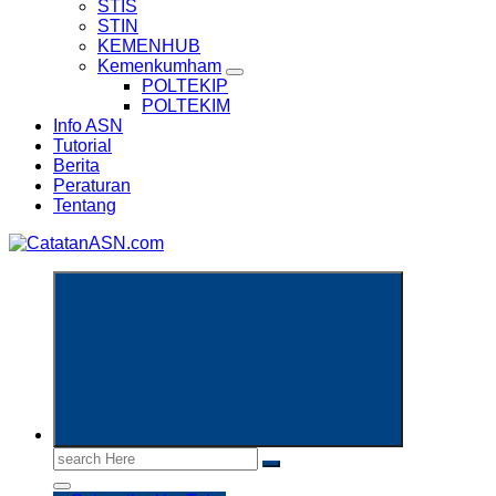
STIS
STIN
KEMENHUB
Kemenkumham
POLTEKIP
POLTEKIM
Info ASN
Tutorial
Berita
Peraturan
Tentang
Informasi Aparatur Sipil Negara
Search
for: