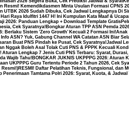
dinasan 2026 Segera Buka, Cek Prediksi Jadwal & Syarat
Ke
n Resmi! Kemendikdasmen Minta Usulan Formasi CPNS 2026
n UTBK 2026 Sudah Dibuka, Cek Jadwal Lengkapnya Di Sin
Hari Raya Idulfitri 1447 H! Ini Kumpulan Kata Maaf & Ucapan
aji 2026: Panduan Lengkap + Download Template Gratis
Pel
esia, Cek Syaratnya!
Bongkar Aturan TPP ASN Pemda 2026: 
 Berlaku Sistem ‘Zero Growth’ Kecuali 2 Formasi Ini!
Anak 
Info ASN? Yuk, Gabung Channel WA Catatan ASN Biar Sela
aran Buat PNS Pindah ke Pusat, Cek Syaratnya!
Jadwal Le
nan Nggak Boleh Asal Tolak Cuti PNS & PPPK Kecuali Kondis
Aturan Lengkap 7 Jenis Cuti PNS Terbaru: Syarat, Durasi
da Wajib Tahu!
BONGKAR JUKNIS UKPPPG 2026: Aturan Ketat
an UKPPPG Guru Tertentu Periode 2 Tahun 2026, Cek Sya
 Resmi!)
RESMI! Daftar Pelatihan Teknis, Fungsional, dan
nerimaan Tamtama Polri 2026: Syarat, Kuota, & Jadwal 