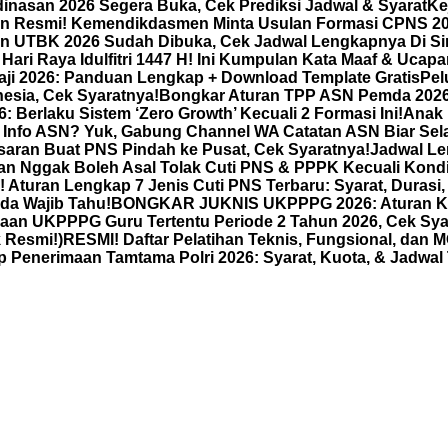
dinasan 2026 Segera Buka, Cek Prediksi Jadwal & Syarat
Ke
n Resmi! Kemendikdasmen Minta Usulan Formasi CPNS 2026
n UTBK 2026 Sudah Dibuka, Cek Jadwal Lengkapnya Di Sin
Hari Raya Idulfitri 1447 H! Ini Kumpulan Kata Maaf & Ucapan
aji 2026: Panduan Lengkap + Download Template Gratis
Pel
esia, Cek Syaratnya!
Bongkar Aturan TPP ASN Pemda 2026: 
 Berlaku Sistem ‘Zero Growth’ Kecuali 2 Formasi Ini!
Anak 
Info ASN? Yuk, Gabung Channel WA Catatan ASN Biar Sela
aran Buat PNS Pindah ke Pusat, Cek Syaratnya!
Jadwal Le
nan Nggak Boleh Asal Tolak Cuti PNS & PPPK Kecuali Kondis
Aturan Lengkap 7 Jenis Cuti PNS Terbaru: Syarat, Durasi
da Wajib Tahu!
BONGKAR JUKNIS UKPPPG 2026: Aturan Ketat
an UKPPPG Guru Tertentu Periode 2 Tahun 2026, Cek Sya
 Resmi!)
RESMI! Daftar Pelatihan Teknis, Fungsional, dan
nerimaan Tamtama Polri 2026: Syarat, Kuota, & Jadwal 