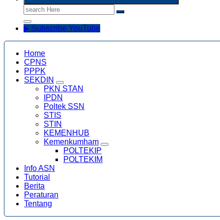
Search
for:
▶ Subscribe YouTube
Home
CPNS
PPPK
SEKDIN
PKN STAN
IPDN
Poltek SSN
STIS
STIN
KEMENHUB
Kemenkumham
POLTEKIP
POLTEKIM
Info ASN
Tutorial
Berita
Peraturan
Tentang