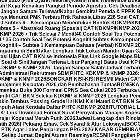
 2026 (Plus Syarat Meterai!)
Resmi Rilis! Kemensos Buka
! Kejar Kenaikan Pangkat Periode Agustus, Cek Deadline 
! Jangan Sampai Terlewat!
Kabar Gembira! Pemda & PPPK Be
inya Menurut PMK Terbaru!
Trik Rahasia Libas 228 Soal CA
tif Subtes 6 – Kemampuan Menentukan Bentuk KDKMP/KNMP 
btes 5 – Abstraksi Ruang (Spasial) CAT KDKMP/KNMP 2026 +
KMP 2026 + Trik Selesai 7 Menit!
40 Contoh Soal Tes Pote
5 Contoh Soal Tes Potensi Kognitif Subtes Kemampuan
ognitif – Subtes 1 Kemampuan Bahasa (Verbal) KDKMP 2026
nganmu di Sini!
Daftar Lengkap Titik Lokasi Mandiri Ujia
kasi Ujian CAT BKN se-Indonesia Plus Link Google Maps Bi
Soal di Sini!
Jangan Terlena Libur Panjang! Batas Usul KP 
 KDKMP & KNMP 2026, Jangan Sampai Salah!
Jadwal Terba
 Administrasi Rekrutmen SDM PHTC KDKMP & KNMP 2026: 
KDKMP & KNMP 2026
BONGKAR KISI-KISI RESMI! Materi CA
najemen Kelautan 2026 dan Pembahasan Tuntas
BONGKAR 
emenkeu Buka 300 Formasi CPNS Bea Cukai 2026 Terbuka 
ognitif CAT BKN Seleksi KDKMP & KNMP 2026 Lengkap Pe
akin Tembus Passing Grade! Ini Kisi-Kisi Materi CAT BKN 
 Ampuh Atasi Kendala Daftar PHTC KDKMP 2026!
TUTORIAL L
Link Download Format Surat Pernyataan Manajer Koperasi
ajer Koperasi Merah Putih 2026
Jadwal Lengkap dan Rincia
ih 2026! Peluang Emas, Cek Syarat & Alur Lolosnya!
BOCOR
al PTK Agar Lolos Penjaringan PPG 2026!
KABAR GEMBIRA! P
Setiap Jumat, Begini Aturan Resminya
RESMI! Panggilan P