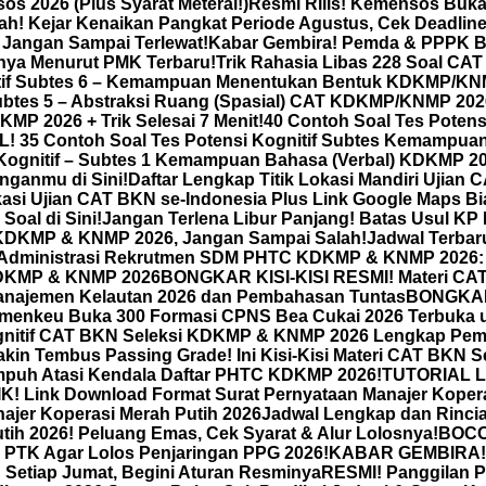
 2026 (Plus Syarat Meterai!)
Resmi Rilis! Kemensos Buka
! Kejar Kenaikan Pangkat Periode Agustus, Cek Deadline 
! Jangan Sampai Terlewat!
Kabar Gembira! Pemda & PPPK Be
inya Menurut PMK Terbaru!
Trik Rahasia Libas 228 Soal CA
tif Subtes 6 – Kemampuan Menentukan Bentuk KDKMP/KNMP 
btes 5 – Abstraksi Ruang (Spasial) CAT KDKMP/KNMP 2026 +
KMP 2026 + Trik Selesai 7 Menit!
40 Contoh Soal Tes Pote
5 Contoh Soal Tes Potensi Kognitif Subtes Kemampuan
ognitif – Subtes 1 Kemampuan Bahasa (Verbal) KDKMP 2026
nganmu di Sini!
Daftar Lengkap Titik Lokasi Mandiri Ujia
kasi Ujian CAT BKN se-Indonesia Plus Link Google Maps Bi
Soal di Sini!
Jangan Terlena Libur Panjang! Batas Usul KP 
 KDKMP & KNMP 2026, Jangan Sampai Salah!
Jadwal Terba
 Administrasi Rekrutmen SDM PHTC KDKMP & KNMP 2026: 
KDKMP & KNMP 2026
BONGKAR KISI-KISI RESMI! Materi CA
najemen Kelautan 2026 dan Pembahasan Tuntas
BONGKAR 
emenkeu Buka 300 Formasi CPNS Bea Cukai 2026 Terbuka 
ognitif CAT BKN Seleksi KDKMP & KNMP 2026 Lengkap Pe
akin Tembus Passing Grade! Ini Kisi-Kisi Materi CAT BKN 
 Ampuh Atasi Kendala Daftar PHTC KDKMP 2026!
TUTORIAL L
Link Download Format Surat Pernyataan Manajer Koperasi
ajer Koperasi Merah Putih 2026
Jadwal Lengkap dan Rincia
ih 2026! Peluang Emas, Cek Syarat & Alur Lolosnya!
BOCOR
al PTK Agar Lolos Penjaringan PPG 2026!
KABAR GEMBIRA! P
Setiap Jumat, Begini Aturan Resminya
RESMI! Panggilan P