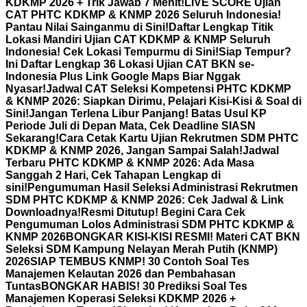
KDKMP 2026 + Trik Jawab 7 Menit!
LIVE SCORE Ujian
CAT PHTC KDKMP & KNMP 2026 Seluruh Indonesia!
Pantau Nilai Sainganmu di Sini!
Daftar Lengkap Titik
Lokasi Mandiri Ujian CAT KDKMP & KNMP Seluruh
Indonesia! Cek Lokasi Tempurmu di Sini!
Siap Tempur?
Ini Daftar Lengkap 36 Lokasi Ujian CAT BKN se-
Indonesia Plus Link Google Maps Biar Nggak
Nyasar!
Jadwal CAT Seleksi Kompetensi PHTC KDKMP
& KNMP 2026: Siapkan Dirimu, Pelajari Kisi-Kisi & Soal di
Sini!
Jangan Terlena Libur Panjang! Batas Usul KP
Periode Juli di Depan Mata, Cek Deadline SIASN
Sekarang!
Cara Cetak Kartu Ujian Rekrutmen SDM PHTC
KDKMP & KNMP 2026, Jangan Sampai Salah!
Jadwal
Terbaru PHTC KDKMP & KNMP 2026: Ada Masa
Sanggah 2 Hari, Cek Tahapan Lengkap di
sini!
Pengumuman Hasil Seleksi Administrasi Rekrutmen
SDM PHTC KDKMP & KNMP 2026: Cek Jadwal & Link
Downloadnya!
Resmi Ditutup! Begini Cara Cek
Pengumuman Lolos Administrasi SDM PHTC KDKMP &
KNMP 2026
BONGKAR KISI-KISI RESMI! Materi CAT BKN
Seleksi SDM Kampung Nelayan Merah Putih (KNMP)
2026
SIAP TEMBUS KNMP! 30 Contoh Soal Tes
Manajemen Kelautan 2026 dan Pembahasan
Tuntas
BONGKAR HABIS! 30 Prediksi Soal Tes
Manajemen Koperasi Seleksi KDKMP 2026 +