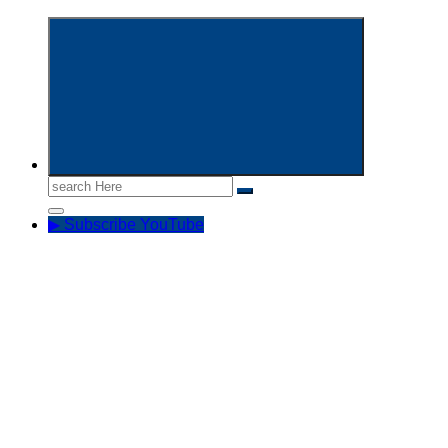
Informasi Aparatur Sipil Negara
Search
for:
▶ Subscribe YouTube