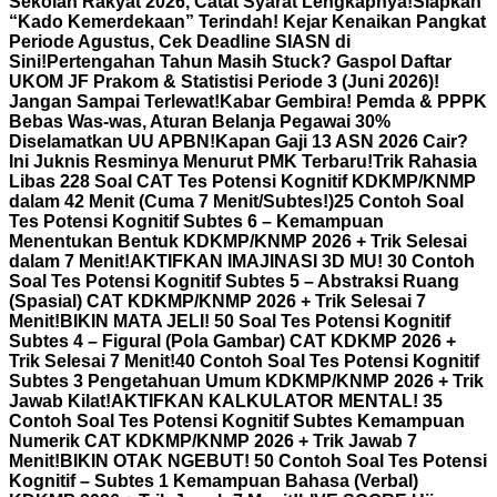
Sekolah Rakyat 2026, Catat Syarat Lengkapnya!
Siapkan
“Kado Kemerdekaan” Terindah! Kejar Kenaikan Pangkat
Periode Agustus, Cek Deadline SIASN di
Sini!
Pertengahan Tahun Masih Stuck? Gaspol Daftar
UKOM JF Prakom & Statistisi Periode 3 (Juni 2026)!
Jangan Sampai Terlewat!
Kabar Gembira! Pemda & PPPK
Bebas Was-was, Aturan Belanja Pegawai 30%
Diselamatkan UU APBN!
Kapan Gaji 13 ASN 2026 Cair?
Ini Juknis Resminya Menurut PMK Terbaru!
Trik Rahasia
Libas 228 Soal CAT Tes Potensi Kognitif KDKMP/KNMP
dalam 42 Menit (Cuma 7 Menit/Subtes!)
25 Contoh Soal
Tes Potensi Kognitif Subtes 6 – Kemampuan
Menentukan Bentuk KDKMP/KNMP 2026 + Trik Selesai
dalam 7 Menit!
AKTIFKAN IMAJINASI 3D MU! 30 Contoh
Soal Tes Potensi Kognitif Subtes 5 – Abstraksi Ruang
(Spasial) CAT KDKMP/KNMP 2026 + Trik Selesai 7
Menit!
BIKIN MATA JELI! 50 Soal Tes Potensi Kognitif
Subtes 4 – Figural (Pola Gambar) CAT KDKMP 2026 +
Trik Selesai 7 Menit!
40 Contoh Soal Tes Potensi Kognitif
Subtes 3 Pengetahuan Umum KDKMP/KNMP 2026 + Trik
Jawab Kilat!
AKTIFKAN KALKULATOR MENTAL! 35
Contoh Soal Tes Potensi Kognitif Subtes Kemampuan
Numerik CAT KDKMP/KNMP 2026 + Trik Jawab 7
Menit!
BIKIN OTAK NGEBUT! 50 Contoh Soal Tes Potensi
Kognitif – Subtes 1 Kemampuan Bahasa (Verbal)