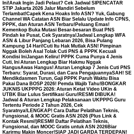
Ini!
Anak Ingin Jadi Pelaut? Cek Jadwal SIPENCATAR
STIP Jakarta 2026 Jalur Mandiri Sebelum
Terlambat!
Capek Kena Hoaks Info ASN? Yuk, Gabung
Channel WA Catatan ASN Biar Selalu Update Info CPNS,
PPPK, dan Aturan ASN Terbaru!
Peluang Emas!
Kemenkop Buka Mutasi Besar-besaran Buat PNS
Pindah ke Pusat, Cek Syaratnya!
Jadwal Lengkap WFA
ASN & Libur Panjang Lebaran 2026, Bisa Pulang
Kampung 14 Hari!
Cuti Itu Hak Mutlak ASN! Pimpinan
Nggak Boleh Asal Tolak Cuti PNS & PPPK Kecuali
Kondisi Ini
Jangan Keliru! PPPK Cuma Punya 4 Jenis
Cuti, Ini Aturan Lengkap Biar Hakmu Nggak
Hangus
Awas Hangus! Aturan Lengkap 7 Jenis Cuti PNS
Terbaru: Syarat, Durasi, dan Cara Pengajuannya
SAH! SE
Mendikdasmen Turun, Gaji PPPK Paruh Waktu Bisa
Pakai Dana BOSP 2026! Pemda Wajib Tahu!
BONGKAR
JUKNIS UKPPPG 2026: Aturan Ketat Video UKin &
UTBK Biar Lulus Sertifikasi Guru!
RESMI DIBUKA!
Jadwal & Aturan Lengkap Pelaksanaan UKPPPG Guru
Tertentu Periode 2 Tahun 2026, Cek
Syaratnya!
LENGKAP! Cara Daftar Pelatihan Teknis,
Fungsional, & MOOC Gratis ASN 2026 (Plus Link &
Kontak Resmi!)
RESMI! Daftar Pelatihan Teknis,
Fungsional, dan MOOC Gratis untuk ASN 2026Biar
Karirmu Makin Moncer!
SIAP JADI GARDA TERDEPAN!