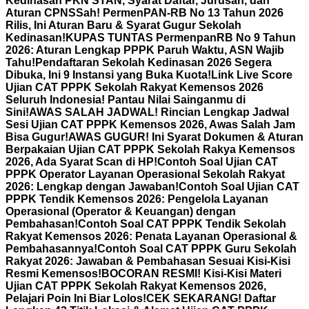
Kedinasan PKN STAN, Syarat Daftar, Jurusan, dan
Aturan CPNS
Sah! PermenPAN-RB No 13 Tahun 2026
Rilis, Ini Aturan Baru & Syarat Gugur Sekolah
Kedinasan!
KUPAS TUNTAS PermenpanRB No 9 Tahun
2026: Aturan Lengkap PPPK Paruh Waktu, ASN Wajib
Tahu!
Pendaftaran Sekolah Kedinasan 2026 Segera
Dibuka, Ini 9 Instansi yang Buka Kuota!
Link Live Score
Ujian CAT PPPK Sekolah Rakyat Kemensos 2026
Seluruh Indonesia! Pantau Nilai Sainganmu di
Sini!
AWAS SALAH JADWAL! Rincian Lengkap Jadwal
Sesi Ujian CAT PPPK Kemensos 2026, Awas Salah Jam
Bisa Gugur!
AWAS GUGUR! Ini Syarat Dokumen & Aturan
Berpakaian Ujian CAT PPPK Sekolah Rakya Kemensos
2026, Ada Syarat Scan di HP!
Contoh Soal Ujian CAT
PPPK Operator Layanan Operasional Sekolah Rakyat
2026: Lengkap dengan Jawaban!
Contoh Soal Ujian CAT
PPPK Tendik Kemensos 2026: Pengelola Layanan
Operasional (Operator & Keuangan) dengan
Pembahasan!
Contoh Soal CAT PPPK Tendik Sekolah
Rakyat Kemensos 2026: Penata Layanan Operasional &
Pembahasannya!
Contoh Soal CAT PPPK Guru Sekolah
Rakyat 2026: Jawaban & Pembahasan Sesuai Kisi-Kisi
Resmi Kemensos!
BOCORAN RESMI! Kisi-Kisi Materi
Ujian CAT PPPK Sekolah Rakyat Kemensos 2026,
Pelajari Poin Ini Biar Lolos!
CEK SEKARANG! Daftar