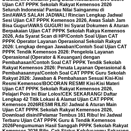
Ujian CAT PPPK Sekolah Rakyat Kemensos 2026
Seluruh Indonesia! Pantau Nilai Sainganmu di
Sini!
AWAS SALAH JADWAL! Rincian Lengkap Jadwal
Sesi Ujian CAT PPPK Kemensos 2026, Awas Salah Jam
Bisa Gugur!
AWAS GUGUR! Ini Syarat Dokumen & Aturan
Berpakaian Ujian CAT PPPK Sekolah Rakya Kemensos
2026, Ada Syarat Scan di HP!
Contoh Soal Ujian CAT
PPPK Operator Layanan Operasional Sekolah Rakyat
2026: Lengkap dengan Jawaban!
Contoh Soal Ujian CAT
PPPK Tendik Kemensos 2026: Pengelola Layanan
Operasional (Operator & Keuangan) dengan
Pembahasan!
Contoh Soal CAT PPPK Tendik Sekolah
Rakyat Kemensos 2026: Penata Layanan Operasional &
Pembahasannya!
Contoh Soal CAT PPPK Guru Sekolah
Rakyat 2026: Jawaban & Pembahasan Sesuai Kisi-Kisi
Resmi Kemensos!
BOCORAN RESMI! Kisi-Kisi Materi
Ujian CAT PPPK Sekolah Rakyat Kemensos 2026,
Pelajari Poin Ini Biar Lolos!
CEK SEKARANG! Daftar
Lengkap 42 Titik Lokasi & Alamat Ujian CAT PPPK
Kemensos 2026
RESMI RILIS! Jadwal & Aturan Main
Ujian CAT PPPK Sekolah Rakyat Kemensos 2026,
Download disini!
Pelamar Tembus 161 Ribu! Ini Jadwal
Terbaru Ujian CAT PPPK Guru & Tendik Kemensos
2026
Pengumuman Hasil Sanggah PPPK Sekolah Rakyat
Kemensos 2026 Rilis, Cek Status Kelulusanmu Sekarang