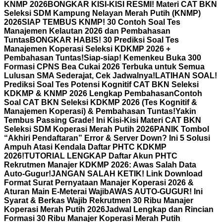
KNMP 2026
BONGKAR KISI-KISI RESMI! Materi CAT BKN
Seleksi SDM Kampung Nelayan Merah Putih (KNMP)
2026
SIAP TEMBUS KNMP! 30 Contoh Soal Tes
Manajemen Kelautan 2026 dan Pembahasan
Tuntas
BONGKAR HABIS! 30 Prediksi Soal Tes
Manajemen Koperasi Seleksi KDKMP 2026 +
Pembahasan Tuntas!
Siap-siap! Kemenkeu Buka 300
Formasi CPNS Bea Cukai 2026 Terbuka untuk Semua
Lulusan SMA Sederajat, Cek Jadwalnya!
LATIHAN SOAL!
Prediksi Soal Tes Potensi Kognitif CAT BKN Seleksi
KDKMP & KNMP 2026 Lengkap Pembahasan
Contoh
Soal CAT BKN Seleksi KDKMP 2026 (Tes Kognitif &
Manajemen Koperasi) & Pembahasan Tuntas!
Yakin
Tembus Passing Grade! Ini Kisi-Kisi Materi CAT BKN
Seleksi SDM Koperasi Merah Putih 2026
PANIK Tombol
“Akhiri Pendaftaran” Error & Server Down? Ini 5 Solusi
Ampuh Atasi Kendala Daftar PHTC KDKMP
2026!
TUTORIAL LENGKAP Daftar Akun PHTC
Rekrutmen Manajer KDKMP 2026: Awas Salah Data
Auto-Gugur!
JANGAN SALAH KETIK! Link Download
Format Surat Pernyataan Manajer Koperasi 2026 &
Aturan Main E-Meterai Wajib
AWAS AUTO-GUGUR! Ini
Syarat & Berkas Wajib Rekrutmen 30 Ribu Manajer
Koperasi Merah Putih 2026
Jadwal Lengkap dan Rincian
Formasi 30 Ribu Manajer Koperasi Merah Putih