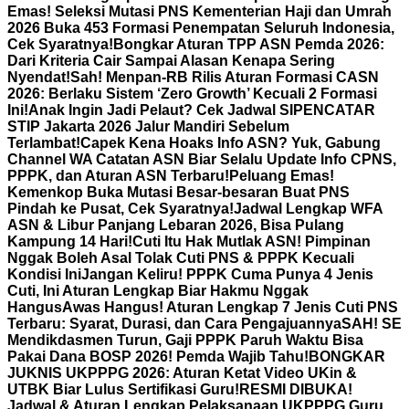
Emas! Seleksi Mutasi PNS Kementerian Haji dan Umrah
2026 Buka 453 Formasi Penempatan Seluruh Indonesia,
Cek Syaratnya!
Bongkar Aturan TPP ASN Pemda 2026:
Dari Kriteria Cair Sampai Alasan Kenapa Sering
Nyendat!
Sah! Menpan-RB Rilis Aturan Formasi CASN
2026: Berlaku Sistem ‘Zero Growth’ Kecuali 2 Formasi
Ini!
Anak Ingin Jadi Pelaut? Cek Jadwal SIPENCATAR
STIP Jakarta 2026 Jalur Mandiri Sebelum
Terlambat!
Capek Kena Hoaks Info ASN? Yuk, Gabung
Channel WA Catatan ASN Biar Selalu Update Info CPNS,
PPPK, dan Aturan ASN Terbaru!
Peluang Emas!
Kemenkop Buka Mutasi Besar-besaran Buat PNS
Pindah ke Pusat, Cek Syaratnya!
Jadwal Lengkap WFA
ASN & Libur Panjang Lebaran 2026, Bisa Pulang
Kampung 14 Hari!
Cuti Itu Hak Mutlak ASN! Pimpinan
Nggak Boleh Asal Tolak Cuti PNS & PPPK Kecuali
Kondisi Ini
Jangan Keliru! PPPK Cuma Punya 4 Jenis
Cuti, Ini Aturan Lengkap Biar Hakmu Nggak
Hangus
Awas Hangus! Aturan Lengkap 7 Jenis Cuti PNS
Terbaru: Syarat, Durasi, dan Cara Pengajuannya
SAH! SE
Mendikdasmen Turun, Gaji PPPK Paruh Waktu Bisa
Pakai Dana BOSP 2026! Pemda Wajib Tahu!
BONGKAR
JUKNIS UKPPPG 2026: Aturan Ketat Video UKin &
UTBK Biar Lulus Sertifikasi Guru!
RESMI DIBUKA!
Jadwal & Aturan Lengkap Pelaksanaan UKPPPG Guru