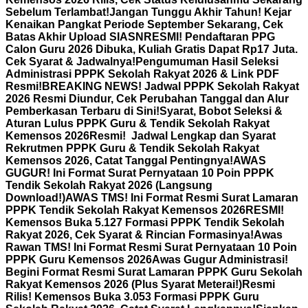
Sebelum Terlambat!
Jangan Tunggu Akhir Tahun! Kejar
Kenaikan Pangkat Periode September Sekarang, Cek
Batas Akhir Upload SIASN
RESMI! Pendaftaran PPG
Calon Guru 2026 Dibuka, Kuliah Gratis Dapat Rp17 Juta.
Cek Syarat & Jadwalnya!
Pengumuman Hasil Seleksi
Administrasi PPPK Sekolah Rakyat 2026 & Link PDF
Resmi!
BREAKING NEWS! Jadwal PPPK Sekolah Rakyat
2026 Resmi Diundur, Cek Perubahan Tanggal dan Alur
Pemberkasan Terbaru di Sini!
Syarat, Bobot Seleksi &
Aturan Lulus PPPK Guru & Tendik Sekolah Rakyat
Kemensos 2026
Resmi! Jadwal Lengkap dan Syarat
Rekrutmen PPPK Guru & Tendik Sekolah Rakyat
Kemensos 2026, Catat Tanggal Pentingnya!
AWAS
GUGUR! Ini Format Surat Pernyataan 10 Poin PPPK
Tendik Sekolah Rakyat 2026 (Langsung
Download!)
AWAS TMS! Ini Format Resmi Surat Lamaran
PPPK Tendik Sekolah Rakyat Kemensos 2026
RESMI!
Kemensos Buka 5.127 Formasi PPPK Tendik Sekolah
Rakyat 2026, Cek Syarat & Rincian Formasinya!
Awas
Rawan TMS! Ini Format Resmi Surat Pernyataan 10 Poin
PPPK Guru Kemensos 2026
Awas Gugur Administrasi!
Begini Format Resmi Surat Lamaran PPPK Guru Sekolah
Rakyat Kemensos 2026 (Plus Syarat Meterai!)
Resmi
Rilis! Kemensos Buka 3.053 Formasi PPPK Guru