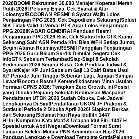
2026
BOOM! Rekrutmen 30.000 Manajer Koperasi Merah
Putih 2026! Peluang Emas, Cek Syarat & Alur
Lolosnya!
BOCORAN RESMI! 8 Syarat Wajib Lolos
Penjaringan PPG 2026, Cek Dapodikmu Sekarang!
Solusi
NIK Tidak Valid di Verval PTK Agar Lolos Penjaringan
PPG 2026!
KABAR GEMBIRA! Panduan Resmi
Penjaringan PPG 2026 Rilis, Cek Status Info GTK Kamu
Sekarang!
Sah! ASN Pemda Kini Bisa WFH Setiap Jumat,
Begini Aturan Resminya
RESMI! Panggilan Penjaringan
PPG 2026 Guru Belum Serdik Dimulai, Segera Cek
InfoGTK Sebelum Terlambat!
Siap-Siap! 8 Sekolah
Kedinasan 2026 Segera Buka, Cek Prediksi Jadwal &
Syarat
Kejar KP Juni Sebelum Gaji 13 Cair! Batas Usul
KP Periode Juni Tinggal Sebentar Lagi, Jangan Sampai
Lewat!
Bocoran Resmi! Kemendikdasmen Minta Usulan
Formasi CPNS 2026: Terapkan Zero Growth, Ini Posisi
yang Dibuka!
Pejuang Sekolah Kedinasan Waspada!
Pendaftaran UTBK 2026 Sudah Dibuka, Cek Jadwal
Lengkapnya Di Sini!
Pendaftaran UKOM JF Prakom &
Statistisi Periode 2 Dibuka April 2026! Siapkan Berkas
dari Sekarang!
Selamat Hari Raya Idulfitri 1447
H! Ini Kumpulan Kata Maaf & Ucapan Idul Fitri 1447 H
Spesial untuk Abdi Negara
Download Format Surat
Lamaran Seleksi Mutasi PNS Kementerian Haji 2026:
Panduan Lengkap + Download Template Gratis
Peluang