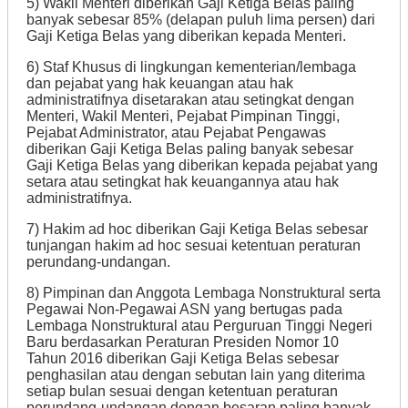
5) Wakil Menteri diberikan Gaji Ketiga Belas paling
banyak sebesar 85% (delapan puluh lima persen) dari
Gaji Ketiga Belas yang diberikan kepada Menteri.
6) Staf Khusus di lingkungan kementerian/lembaga
dan pejabat yang hak keuangan atau hak
administratifnya disetarakan atau setingkat dengan
Menteri, Wakil Menteri, Pejabat Pimpinan Tinggi,
Pejabat Administrator, atau Pejabat Pengawas
diberikan Gaji Ketiga Belas paling banyak sebesar
Gaji Ketiga Belas yang diberikan kepada pejabat yang
setara atau setingkat hak keuangannya atau hak
administratifnya.
7) Hakim ad hoc diberikan Gaji Ketiga Belas sebesar
tunjangan hakim ad hoc sesuai ketentuan peraturan
perundang-undangan.
8) Pimpinan dan Anggota Lembaga Nonstruktural serta
Pegawai Non-Pegawai ASN yang bertugas pada
Lembaga Nonstruktural atau Perguruan Tinggi Negeri
Baru berdasarkan Peraturan Presiden Nomor 10
Tahun 2016 diberikan Gaji Ketiga Belas sebesar
penghasilan atau dengan sebutan lain yang diterima
setiap bulan sesuai dengan ketentuan peraturan
perundang-undangan dengan besaran paling banyak