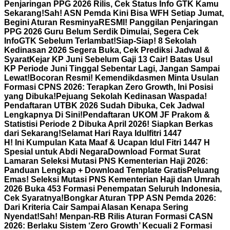
Penjaringan PPG 2026 Rilis, Cek Status Info GTK Kamu
Sekarang!
Sah! ASN Pemda Kini Bisa WFH Setiap Jumat,
Begini Aturan Resminya
RESMI! Panggilan Penjaringan
PPG 2026 Guru Belum Serdik Dimulai, Segera Cek
InfoGTK Sebelum Terlambat!
Siap-Siap! 8 Sekolah
Kedinasan 2026 Segera Buka, Cek Prediksi Jadwal &
Syarat
Kejar KP Juni Sebelum Gaji 13 Cair! Batas Usul
KP Periode Juni Tinggal Sebentar Lagi, Jangan Sampai
Lewat!
Bocoran Resmi! Kemendikdasmen Minta Usulan
Formasi CPNS 2026: Terapkan Zero Growth, Ini Posisi
yang Dibuka!
Pejuang Sekolah Kedinasan Waspada!
Pendaftaran UTBK 2026 Sudah Dibuka, Cek Jadwal
Lengkapnya Di Sini!
Pendaftaran UKOM JF Prakom &
Statistisi Periode 2 Dibuka April 2026! Siapkan Berkas
dari Sekarang!
Selamat Hari Raya Idulfitri 1447
H! Ini Kumpulan Kata Maaf & Ucapan Idul Fitri 1447 H
Spesial untuk Abdi Negara
Download Format Surat
Lamaran Seleksi Mutasi PNS Kementerian Haji 2026:
Panduan Lengkap + Download Template Gratis
Peluang
Emas! Seleksi Mutasi PNS Kementerian Haji dan Umrah
2026 Buka 453 Formasi Penempatan Seluruh Indonesia,
Cek Syaratnya!
Bongkar Aturan TPP ASN Pemda 2026:
Dari Kriteria Cair Sampai Alasan Kenapa Sering
Nyendat!
Sah! Menpan-RB Rilis Aturan Formasi CASN
2026: Berlaku Sistem ‘Zero Growth’ Kecuali 2 Formasi