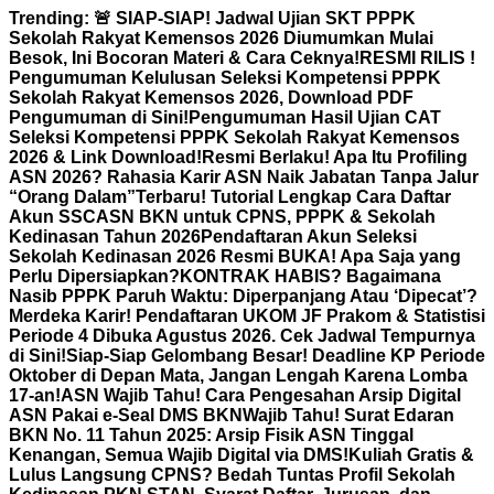
Skip
Trending:
🚨 SIAP-SIAP! Jadwal Ujian SKT PPPK
to
Sekolah Rakyat Kemensos 2026 Diumumkan Mulai
content
Besok, Ini Bocoran Materi & Cara Ceknya!
RESMI RILIS !
Pengumuman Kelulusan Seleksi Kompetensi PPPK
Sekolah Rakyat Kemensos 2026, Download PDF
Pengumuman di Sini!
Pengumuman Hasil Ujian CAT
Seleksi Kompetensi PPPK Sekolah Rakyat Kemensos
2026 & Link Download!
Resmi Berlaku! Apa Itu Profiling
ASN 2026? Rahasia Karir ASN Naik Jabatan Tanpa Jalur
“Orang Dalam”
Terbaru! Tutorial Lengkap Cara Daftar
Akun SSCASN BKN untuk CPNS, PPPK & Sekolah
Kedinasan Tahun 2026
Pendaftaran Akun Seleksi
Sekolah Kedinasan 2026 Resmi BUKA! Apa Saja yang
Perlu Dipersiapkan?
KONTRAK HABIS? Bagaimana
Nasib PPPK Paruh Waktu: Diperpanjang Atau ‘Dipecat’?
Merdeka Karir! Pendaftaran UKOM JF Prakom & Statistisi
Periode 4 Dibuka Agustus 2026. Cek Jadwal Tempurnya
di Sini!
Siap-Siap Gelombang Besar! Deadline KP Periode
Oktober di Depan Mata, Jangan Lengah Karena Lomba
17-an!
ASN Wajib Tahu! Cara Pengesahan Arsip Digital
ASN Pakai e-Seal DMS BKN
Wajib Tahu! Surat Edaran
BKN No. 11 Tahun 2025: Arsip Fisik ASN Tinggal
Kenangan, Semua Wajib Digital via DMS!
Kuliah Gratis &
Lulus Langsung CPNS? Bedah Tuntas Profil Sekolah