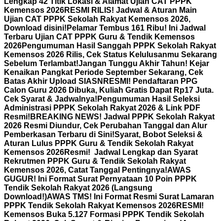
Lengkap 42 Titik Lokasi & Alamat Ujian CAT PPPK
Kemensos 2026
RESMI RILIS! Jadwal & Aturan Main
Ujian CAT PPPK Sekolah Rakyat Kemensos 2026,
Download disini!
Pelamar Tembus 161 Ribu! Ini Jadwal
Terbaru Ujian CAT PPPK Guru & Tendik Kemensos
2026
Pengumuman Hasil Sanggah PPPK Sekolah Rakyat
Kemensos 2026 Rilis, Cek Status Kelulusanmu Sekarang
Sebelum Terlambat!
Jangan Tunggu Akhir Tahun! Kejar
Kenaikan Pangkat Periode September Sekarang, Cek
Batas Akhir Upload SIASN
RESMI! Pendaftaran PPG
Calon Guru 2026 Dibuka, Kuliah Gratis Dapat Rp17 Juta.
Cek Syarat & Jadwalnya!
Pengumuman Hasil Seleksi
Administrasi PPPK Sekolah Rakyat 2026 & Link PDF
Resmi!
BREAKING NEWS! Jadwal PPPK Sekolah Rakyat
2026 Resmi Diundur, Cek Perubahan Tanggal dan Alur
Pemberkasan Terbaru di Sini!
Syarat, Bobot Seleksi &
Aturan Lulus PPPK Guru & Tendik Sekolah Rakyat
Kemensos 2026
Resmi! Jadwal Lengkap dan Syarat
Rekrutmen PPPK Guru & Tendik Sekolah Rakyat
Kemensos 2026, Catat Tanggal Pentingnya!
AWAS
GUGUR! Ini Format Surat Pernyataan 10 Poin PPPK
Tendik Sekolah Rakyat 2026 (Langsung
Download!)
AWAS TMS! Ini Format Resmi Surat Lamaran
PPPK Tendik Sekolah Rakyat Kemensos 2026
RESMI!
Kemensos Buka 5.127 Formasi PPPK Tendik Sekolah