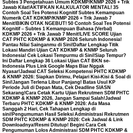
Subtes 3 Pengetahuan Umum KDKMP/KNMP 2026 + Trik
Jawab Kilat!
AKTIFKAN KALKULATOR MENTAL! 35
Contoh Soal Tes Potensi Kognitif Subtes Kemampuan
Numerik CAT KDKMP/KNMP 2026 + Trik Jawab 7
Menit!
BIKIN OTAK NGEBUT! 50 Contoh Soal Tes Potensi
Kognitif – Subtes 1 Kemampuan Bahasa (Verbal)
KDKMP 2026 + Trik Jawab 7 Menit!
LIVE SCORE Ujian
CAT PHTC KDKMP & KNMP 2026 Seluruh Indonesia!
Pantau Nilai Sainganmu di Sini!
Daftar Lengkap Titik
Lokasi Mandiri Ujian CAT KDKMP & KNMP Seluruh
Indonesia! Cek Lokasi Tempurmu di Sini!
Siap Tempur?
Ini Daftar Lengkap 36 Lokasi Ujian CAT BKN se-
Indonesia Plus Link Google Maps Biar Nggak
Nyasar!
Jadwal CAT Seleksi Kompetensi PHTC KDKMP
& KNMP 2026: Siapkan Dirimu, Pelajari Kisi-Kisi & Soal di
Sini!
Jangan Terlena Libur Panjang! Batas Usul KP
Periode Juli di Depan Mata, Cek Deadline SIASN
Sekarang!
Cara Cetak Kartu Ujian Rekrutmen SDM PHTC
KDKMP & KNMP 2026, Jangan Sampai Salah!
Jadwal
Terbaru PHTC KDKMP & KNMP 2026: Ada Masa
Sanggah 2 Hari, Cek Tahapan Lengkap di
sini!
Pengumuman Hasil Seleksi Administrasi Rekrutmen
SDM PHTC KDKMP & KNMP 2026: Cek Jadwal & Link
Downloadnya!
Resmi Ditutup! Begini Cara Cek
Pengumuman Lolos Administrasi SDM PHTC KDKMP &