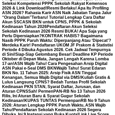
Seleksi Kompetensi PPPK Sekolah Rakyat Kemensos
2026 & Link Download!
Resmi Berlaku! Apa Itu Profiling
ASN 2026? Rahasia Karir ASN Naik Jabatan Tanpa Jalur
“Orang Dalam”
Terbaru! Tutorial Lengkap Cara Daftar
Akun SSCASN BKN untuk CPNS, PPPK & Sekolah
Kedinasan Tahun 2026
Pendaftaran Akun Seleksi
Sekolah Kedinasan 2026 Resmi BUKA! Apa Saja yang
Perlu Dipersiapkan?
KONTRAK HABIS? Bagaimana
Nasib PPPK Paruh Waktu: Diperpanjang Atau ‘Dipecat’?
Merdeka Karir! Pendaftaran UKOM JF Prakom & Statistisi
Periode 4 Dibuka Agustus 2026. Cek Jadwal Tempurnya
di Sini!
Siap-Siap Gelombang Besar! Deadline KP Periode
Oktober di Depan Mata, Jangan Lengah Karena Lomba
17-an!
ASN Wajib Tahu! Cara Pengesahan Arsip Digital
ASN Pakai e-Seal DMS BKN
Wajib Tahu! Surat Edaran
BKN No. 11 Tahun 2025: Arsip Fisik ASN Tinggal
Kenangan, Semua Wajib Digital via DMS!
Kuliah Gratis &
Lulus Langsung CPNS? Bedah Tuntas Profil Sekolah
Kedinasan PKN STAN, Syarat Daftar, Jurusan, dan
Aturan CPNS
Sah! PermenPAN-RB No 13 Tahun 2026
Rilis, Ini Aturan Baru & Syarat Gugur Sekolah
Kedinasan!
KUPAS TUNTAS PermenpanRB No 9 Tahun
2026: Aturan Lengkap PPPK Paruh Waktu, ASN Wajib
Tahu!
Pendaftaran Sekolah Kedinasan 2026 Segera
Dibuka, Ini 9 Instansi yang Buka Kuota!
Link Live Score