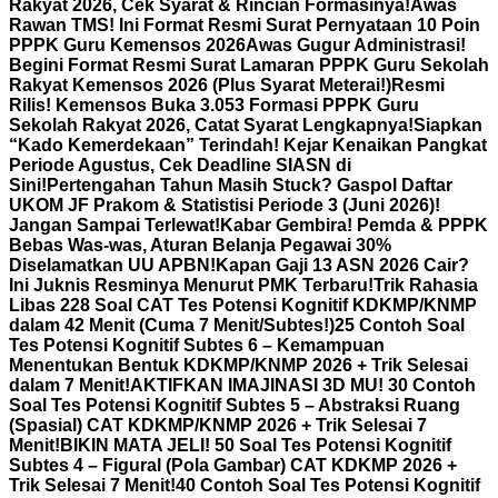
Rakyat 2026, Cek Syarat & Rincian Formasinya!
Awas
Rawan TMS! Ini Format Resmi Surat Pernyataan 10 Poin
PPPK Guru Kemensos 2026
Awas Gugur Administrasi!
Begini Format Resmi Surat Lamaran PPPK Guru Sekolah
Rakyat Kemensos 2026 (Plus Syarat Meterai!)
Resmi
Rilis! Kemensos Buka 3.053 Formasi PPPK Guru
Sekolah Rakyat 2026, Catat Syarat Lengkapnya!
Siapkan
“Kado Kemerdekaan” Terindah! Kejar Kenaikan Pangkat
Periode Agustus, Cek Deadline SIASN di
Sini!
Pertengahan Tahun Masih Stuck? Gaspol Daftar
UKOM JF Prakom & Statistisi Periode 3 (Juni 2026)!
Jangan Sampai Terlewat!
Kabar Gembira! Pemda & PPPK
Bebas Was-was, Aturan Belanja Pegawai 30%
Diselamatkan UU APBN!
Kapan Gaji 13 ASN 2026 Cair?
Ini Juknis Resminya Menurut PMK Terbaru!
Trik Rahasia
Libas 228 Soal CAT Tes Potensi Kognitif KDKMP/KNMP
dalam 42 Menit (Cuma 7 Menit/Subtes!)
25 Contoh Soal
Tes Potensi Kognitif Subtes 6 – Kemampuan
Menentukan Bentuk KDKMP/KNMP 2026 + Trik Selesai
dalam 7 Menit!
AKTIFKAN IMAJINASI 3D MU! 30 Contoh
Soal Tes Potensi Kognitif Subtes 5 – Abstraksi Ruang
(Spasial) CAT KDKMP/KNMP 2026 + Trik Selesai 7
Menit!
BIKIN MATA JELI! 50 Soal Tes Potensi Kognitif
Subtes 4 – Figural (Pola Gambar) CAT KDKMP 2026 +
Trik Selesai 7 Menit!
40 Contoh Soal Tes Potensi Kognitif