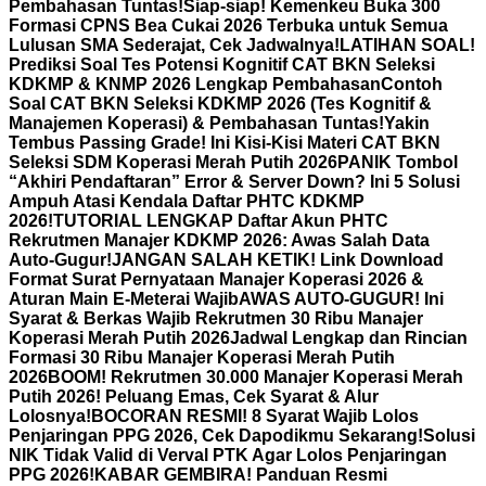
Pembahasan Tuntas!
Siap-siap! Kemenkeu Buka 300
Formasi CPNS Bea Cukai 2026 Terbuka untuk Semua
Lulusan SMA Sederajat, Cek Jadwalnya!
LATIHAN SOAL!
Prediksi Soal Tes Potensi Kognitif CAT BKN Seleksi
KDKMP & KNMP 2026 Lengkap Pembahasan
Contoh
Soal CAT BKN Seleksi KDKMP 2026 (Tes Kognitif &
Manajemen Koperasi) & Pembahasan Tuntas!
Yakin
Tembus Passing Grade! Ini Kisi-Kisi Materi CAT BKN
Seleksi SDM Koperasi Merah Putih 2026
PANIK Tombol
“Akhiri Pendaftaran” Error & Server Down? Ini 5 Solusi
Ampuh Atasi Kendala Daftar PHTC KDKMP
2026!
TUTORIAL LENGKAP Daftar Akun PHTC
Rekrutmen Manajer KDKMP 2026: Awas Salah Data
Auto-Gugur!
JANGAN SALAH KETIK! Link Download
Format Surat Pernyataan Manajer Koperasi 2026 &
Aturan Main E-Meterai Wajib
AWAS AUTO-GUGUR! Ini
Syarat & Berkas Wajib Rekrutmen 30 Ribu Manajer
Koperasi Merah Putih 2026
Jadwal Lengkap dan Rincian
Formasi 30 Ribu Manajer Koperasi Merah Putih
2026
BOOM! Rekrutmen 30.000 Manajer Koperasi Merah
Putih 2026! Peluang Emas, Cek Syarat & Alur
Lolosnya!
BOCORAN RESMI! 8 Syarat Wajib Lolos
Penjaringan PPG 2026, Cek Dapodikmu Sekarang!
Solusi
NIK Tidak Valid di Verval PTK Agar Lolos Penjaringan
PPG 2026!
KABAR GEMBIRA! Panduan Resmi