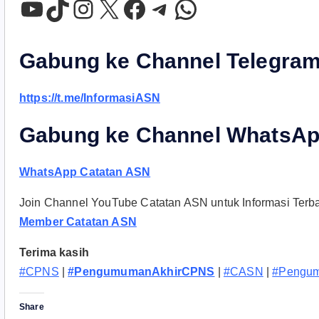
YouTube
TikTok
Instagram
X
Facebook
Telegram
WhatsApp
Gabung ke Channel Telegram
https://t.me/InformasiASN
Gabung ke Channel WhatsAp
WhatsApp Catatan ASN
Join Channel YouTube Catatan ASN untuk Informasi Ter
Member Catatan ASN
Terima kasih
#CPNS
|
#PengumumanAkhirCPNS
|
#CASN
|
#Pengu
Share