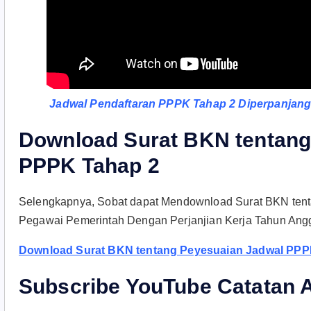
Jadwal Pendaftaran PPPK Tahap 2 Diperpanjang
Download Surat BKN tentang
PPPK Tahap 2
Selengkapnya, Sobat dapat Mendownload Surat BKN ten
Pegawai Pemerintah Dengan Perjanjian Kerja Tahun Anggar
Download Surat BKN tentang Peyesuaian Jadwal PPP
Subscribe YouTube Catatan