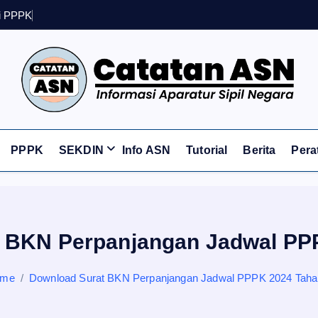
i
P
P
P
K
S
e
k
o
l
Informasi Aparatur Sipil Negara
PPPK
SEKDIN
Info ASN
Tutorial
Berita
Pera
 BKN Perpanjangan Jadwal PP
ome
Download Surat BKN Perpanjangan Jadwal PPPK 2024 Taha