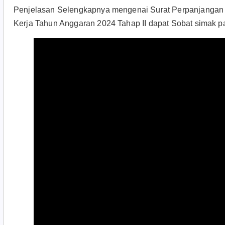
Penjelasan Selengkapnya mengenai Surat Perpanjangan 
Kerja Tahun Anggaran 2024 Tahap II dapat Sobat simak pa