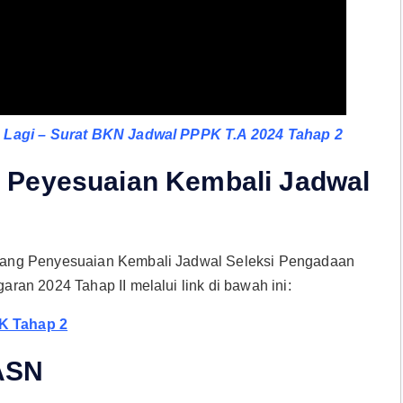
 Lagi – Surat BKN Jadwal PPPK T.A 2024 Tahap 2
 Peyesuaian Kembali Jadwal
tang Penyesuaian Kembali Jadwal Seleksi Pengadaan
an 2024 Tahap II melalui link di bawah ini:
K Tahap 2
 ASN