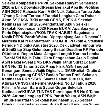
Seleksi Kompetensi PPPK Sekolah Rakyat Kemensos
2026 & Link Download!
Resmi Berlaku! Apa Itu Profiling
ASN 2026? Rahasia Karir ASN Naik Jabatan Tanpa Jalur
“Orang Dalam”
Terbaru! Tutorial Lengkap Cara Daftar
Akun SSCASN BKN untuk CPNS, PPPK & Sekolah
Kedinasan Tahun 2026
Pendaftaran Akun Seleksi
Sekolah Kedinasan 2026 Resmi BUKA! Apa Saja yang
Perlu Dipersiapkan?
KONTRAK HABIS? Bagaimana
Nasib PPPK Paruh Waktu: Diperpanjang Atau ‘Dipecat’?
Merdeka Karir! Pendaftaran UKOM JF Prakom & Statistisi
Periode 4 Dibuka Agustus 2026. Cek Jadwal Tempurnya
di Sini!
Siap-Siap Gelombang Besar! Deadline KP Periode
Oktober di Depan Mata, Jangan Lengah Karena Lomba
17-an!
ASN Wajib Tahu! Cara Pengesahan Arsip Digital
ASN Pakai e-Seal DMS BKN
Wajib Tahu! Surat Edaran
BKN No. 11 Tahun 2025: Arsip Fisik ASN Tinggal
Kenangan, Semua Wajib Digital via DMS!
Kuliah Gratis &
Lulus Langsung CPNS? Bedah Tuntas Profil Sekolah
Kedinasan PKN STAN, Syarat Daftar, Jurusan, dan
Aturan CPNS
Sah! PermenPAN-RB No 13 Tahun 2026
Rilis, Ini Aturan Baru & Syarat Gugur Sekolah
Kedinasan!
KUPAS TUNTAS PermenpanRB No 9 Tahun
2026: Aturan Lengkap PPPK Paruh Waktu, ASN Wajib
Tahu!
Pendaftaran Sekolah Kedinasan 2026 Segera
Dibuka, Ini 9 Instansi yang Buka Kuota!
Link Live Score