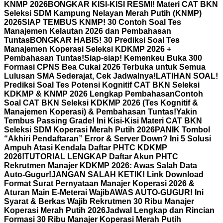
KNMP 2026
BONGKAR KISI-KISI RESMI! Materi CAT BKN
Seleksi SDM Kampung Nelayan Merah Putih (KNMP)
2026
SIAP TEMBUS KNMP! 30 Contoh Soal Tes
Manajemen Kelautan 2026 dan Pembahasan
Tuntas
BONGKAR HABIS! 30 Prediksi Soal Tes
Manajemen Koperasi Seleksi KDKMP 2026 +
Pembahasan Tuntas!
Siap-siap! Kemenkeu Buka 300
Formasi CPNS Bea Cukai 2026 Terbuka untuk Semua
Lulusan SMA Sederajat, Cek Jadwalnya!
LATIHAN SOAL!
Prediksi Soal Tes Potensi Kognitif CAT BKN Seleksi
KDKMP & KNMP 2026 Lengkap Pembahasan
Contoh
Soal CAT BKN Seleksi KDKMP 2026 (Tes Kognitif &
Manajemen Koperasi) & Pembahasan Tuntas!
Yakin
Tembus Passing Grade! Ini Kisi-Kisi Materi CAT BKN
Seleksi SDM Koperasi Merah Putih 2026
PANIK Tombol
“Akhiri Pendaftaran” Error & Server Down? Ini 5 Solusi
Ampuh Atasi Kendala Daftar PHTC KDKMP
2026!
TUTORIAL LENGKAP Daftar Akun PHTC
Rekrutmen Manajer KDKMP 2026: Awas Salah Data
Auto-Gugur!
JANGAN SALAH KETIK! Link Download
Format Surat Pernyataan Manajer Koperasi 2026 &
Aturan Main E-Meterai Wajib
AWAS AUTO-GUGUR! Ini
Syarat & Berkas Wajib Rekrutmen 30 Ribu Manajer
Koperasi Merah Putih 2026
Jadwal Lengkap dan Rincian
Formasi 30 Ribu Manajer Koperasi Merah Putih