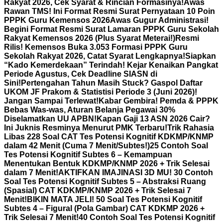
Rakyat 2026, Cek Syarat & Rincian Formasinya!
Awas
Rawan TMS! Ini Format Resmi Surat Pernyataan 10 Poin
PPPK Guru Kemensos 2026
Awas Gugur Administrasi!
Begini Format Resmi Surat Lamaran PPPK Guru Sekolah
Rakyat Kemensos 2026 (Plus Syarat Meterai!)
Resmi
Rilis! Kemensos Buka 3.053 Formasi PPPK Guru
Sekolah Rakyat 2026, Catat Syarat Lengkapnya!
Siapkan
“Kado Kemerdekaan” Terindah! Kejar Kenaikan Pangkat
Periode Agustus, Cek Deadline SIASN di
Sini!
Pertengahan Tahun Masih Stuck? Gaspol Daftar
UKOM JF Prakom & Statistisi Periode 3 (Juni 2026)!
Jangan Sampai Terlewat!
Kabar Gembira! Pemda & PPPK
Bebas Was-was, Aturan Belanja Pegawai 30%
Diselamatkan UU APBN!
Kapan Gaji 13 ASN 2026 Cair?
Ini Juknis Resminya Menurut PMK Terbaru!
Trik Rahasia
Libas 228 Soal CAT Tes Potensi Kognitif KDKMP/KNMP
dalam 42 Menit (Cuma 7 Menit/Subtes!)
25 Contoh Soal
Tes Potensi Kognitif Subtes 6 – Kemampuan
Menentukan Bentuk KDKMP/KNMP 2026 + Trik Selesai
dalam 7 Menit!
AKTIFKAN IMAJINASI 3D MU! 30 Contoh
Soal Tes Potensi Kognitif Subtes 5 – Abstraksi Ruang
(Spasial) CAT KDKMP/KNMP 2026 + Trik Selesai 7
Menit!
BIKIN MATA JELI! 50 Soal Tes Potensi Kognitif
Subtes 4 – Figural (Pola Gambar) CAT KDKMP 2026 +
Trik Selesai 7 Menit!
40 Contoh Soal Tes Potensi Kognitif