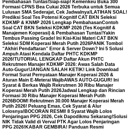
Pembahasan Tuntas!
Siap-siap! Kemenkeu Buka 300
Formasi CPNS Bea Cukai 2026 Terbuka untuk Semua
Lulusan SMA Sederajat, Cek Jadwalnya!
LATIHAN SOAL!
Prediksi Soal Tes Potensi Kognitif CAT BKN Seleksi
KDKMP & KNMP 2026 Lengkap Pembahasan
Contoh
Soal CAT BKN Seleksi KDKMP 2026 (Tes Kognitif &
Manajemen Koperasi) & Pembahasan Tuntas!
Yakin
Tembus Passing Grade! Ini Kisi-Kisi Materi CAT BKN
Seleksi SDM Koperasi Merah Putih 2026
PANIK Tombol
“Akhiri Pendaftaran” Error & Server Down? Ini 5 Solusi
Ampuh Atasi Kendala Daftar PHTC KDKMP
2026!
TUTORIAL LENGKAP Daftar Akun PHTC
Rekrutmen Manajer KDKMP 2026: Awas Salah Data
Auto-Gugur!
JANGAN SALAH KETIK! Link Download
Format Surat Pernyataan Manajer Koperasi 2026 &
Aturan Main E-Meterai Wajib
AWAS AUTO-GUGUR! Ini
Syarat & Berkas Wajib Rekrutmen 30 Ribu Manajer
Koperasi Merah Putih 2026
Jadwal Lengkap dan Rincian
Formasi 30 Ribu Manajer Koperasi Merah Putih
2026
BOOM! Rekrutmen 30.000 Manajer Koperasi Merah
Putih 2026! Peluang Emas, Cek Syarat & Alur
Lolosnya!
BOCORAN RESMI! 8 Syarat Wajib Lolos
Penjaringan PPG 2026, Cek Dapodikmu Sekarang!
Solusi
NIK Tidak Valid di Verval PTK Agar Lolos Penjaringan
PPG 2026!
KABAR GEMBIRA! Panduan Resmi