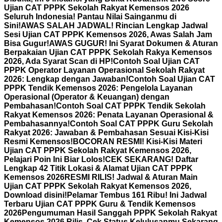
Ujian CAT PPPK Sekolah Rakyat Kemensos 2026
Seluruh Indonesia! Pantau Nilai Sainganmu di
Sini!
AWAS SALAH JADWAL! Rincian Lengkap Jadwal
Sesi Ujian CAT PPPK Kemensos 2026, Awas Salah Jam
Bisa Gugur!
AWAS GUGUR! Ini Syarat Dokumen & Aturan
Berpakaian Ujian CAT PPPK Sekolah Rakya Kemensos
2026, Ada Syarat Scan di HP!
Contoh Soal Ujian CAT
PPPK Operator Layanan Operasional Sekolah Rakyat
2026: Lengkap dengan Jawaban!
Contoh Soal Ujian CAT
PPPK Tendik Kemensos 2026: Pengelola Layanan
Operasional (Operator & Keuangan) dengan
Pembahasan!
Contoh Soal CAT PPPK Tendik Sekolah
Rakyat Kemensos 2026: Penata Layanan Operasional &
Pembahasannya!
Contoh Soal CAT PPPK Guru Sekolah
Rakyat 2026: Jawaban & Pembahasan Sesuai Kisi-Kisi
Resmi Kemensos!
BOCORAN RESMI! Kisi-Kisi Materi
Ujian CAT PPPK Sekolah Rakyat Kemensos 2026,
Pelajari Poin Ini Biar Lolos!
CEK SEKARANG! Daftar
Lengkap 42 Titik Lokasi & Alamat Ujian CAT PPPK
Kemensos 2026
RESMI RILIS! Jadwal & Aturan Main
Ujian CAT PPPK Sekolah Rakyat Kemensos 2026,
Download disini!
Pelamar Tembus 161 Ribu! Ini Jadwal
Terbaru Ujian CAT PPPK Guru & Tendik Kemensos
2026
Pengumuman Hasil Sanggah PPPK Sekolah Rakyat
Kemensos 2026 Rilis, Cek Status Kelulusanmu Sekarang