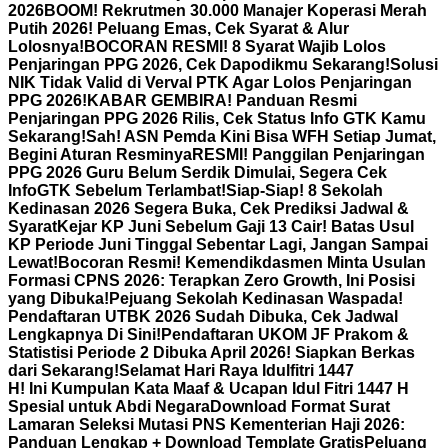
2026
BOOM! Rekrutmen 30.000 Manajer Koperasi Merah
Putih 2026! Peluang Emas, Cek Syarat & Alur
Lolosnya!
BOCORAN RESMI! 8 Syarat Wajib Lolos
Penjaringan PPG 2026, Cek Dapodikmu Sekarang!
Solusi
NIK Tidak Valid di Verval PTK Agar Lolos Penjaringan
PPG 2026!
KABAR GEMBIRA! Panduan Resmi
Penjaringan PPG 2026 Rilis, Cek Status Info GTK Kamu
Sekarang!
Sah! ASN Pemda Kini Bisa WFH Setiap Jumat,
Begini Aturan Resminya
RESMI! Panggilan Penjaringan
PPG 2026 Guru Belum Serdik Dimulai, Segera Cek
InfoGTK Sebelum Terlambat!
Siap-Siap! 8 Sekolah
Kedinasan 2026 Segera Buka, Cek Prediksi Jadwal &
Syarat
Kejar KP Juni Sebelum Gaji 13 Cair! Batas Usul
KP Periode Juni Tinggal Sebentar Lagi, Jangan Sampai
Lewat!
Bocoran Resmi! Kemendikdasmen Minta Usulan
Formasi CPNS 2026: Terapkan Zero Growth, Ini Posisi
yang Dibuka!
Pejuang Sekolah Kedinasan Waspada!
Pendaftaran UTBK 2026 Sudah Dibuka, Cek Jadwal
Lengkapnya Di Sini!
Pendaftaran UKOM JF Prakom &
Statistisi Periode 2 Dibuka April 2026! Siapkan Berkas
dari Sekarang!
Selamat Hari Raya Idulfitri 1447
H! Ini Kumpulan Kata Maaf & Ucapan Idul Fitri 1447 H
Spesial untuk Abdi Negara
Download Format Surat
Lamaran Seleksi Mutasi PNS Kementerian Haji 2026:
Panduan Lengkap + Download Template Gratis
Peluang