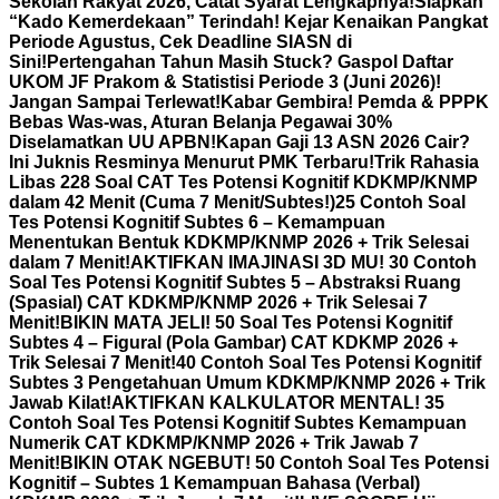
Sekolah Rakyat 2026, Catat Syarat Lengkapnya!
Siapkan
“Kado Kemerdekaan” Terindah! Kejar Kenaikan Pangkat
Periode Agustus, Cek Deadline SIASN di
Sini!
Pertengahan Tahun Masih Stuck? Gaspol Daftar
UKOM JF Prakom & Statistisi Periode 3 (Juni 2026)!
Jangan Sampai Terlewat!
Kabar Gembira! Pemda & PPPK
Bebas Was-was, Aturan Belanja Pegawai 30%
Diselamatkan UU APBN!
Kapan Gaji 13 ASN 2026 Cair?
Ini Juknis Resminya Menurut PMK Terbaru!
Trik Rahasia
Libas 228 Soal CAT Tes Potensi Kognitif KDKMP/KNMP
dalam 42 Menit (Cuma 7 Menit/Subtes!)
25 Contoh Soal
Tes Potensi Kognitif Subtes 6 – Kemampuan
Menentukan Bentuk KDKMP/KNMP 2026 + Trik Selesai
dalam 7 Menit!
AKTIFKAN IMAJINASI 3D MU! 30 Contoh
Soal Tes Potensi Kognitif Subtes 5 – Abstraksi Ruang
(Spasial) CAT KDKMP/KNMP 2026 + Trik Selesai 7
Menit!
BIKIN MATA JELI! 50 Soal Tes Potensi Kognitif
Subtes 4 – Figural (Pola Gambar) CAT KDKMP 2026 +
Trik Selesai 7 Menit!
40 Contoh Soal Tes Potensi Kognitif
Subtes 3 Pengetahuan Umum KDKMP/KNMP 2026 + Trik
Jawab Kilat!
AKTIFKAN KALKULATOR MENTAL! 35
Contoh Soal Tes Potensi Kognitif Subtes Kemampuan
Numerik CAT KDKMP/KNMP 2026 + Trik Jawab 7
Menit!
BIKIN OTAK NGEBUT! 50 Contoh Soal Tes Potensi
Kognitif – Subtes 1 Kemampuan Bahasa (Verbal)