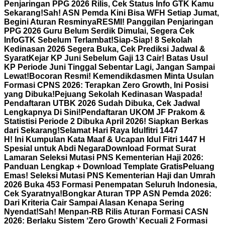
Penjaringan PPG 2026 Rilis, Cek Status Info GTK Kamu
Sekarang!
Sah! ASN Pemda Kini Bisa WFH Setiap Jumat,
Begini Aturan Resminya
RESMI! Panggilan Penjaringan
PPG 2026 Guru Belum Serdik Dimulai, Segera Cek
InfoGTK Sebelum Terlambat!
Siap-Siap! 8 Sekolah
Kedinasan 2026 Segera Buka, Cek Prediksi Jadwal &
Syarat
Kejar KP Juni Sebelum Gaji 13 Cair! Batas Usul
KP Periode Juni Tinggal Sebentar Lagi, Jangan Sampai
Lewat!
Bocoran Resmi! Kemendikdasmen Minta Usulan
Formasi CPNS 2026: Terapkan Zero Growth, Ini Posisi
yang Dibuka!
Pejuang Sekolah Kedinasan Waspada!
Pendaftaran UTBK 2026 Sudah Dibuka, Cek Jadwal
Lengkapnya Di Sini!
Pendaftaran UKOM JF Prakom &
Statistisi Periode 2 Dibuka April 2026! Siapkan Berkas
dari Sekarang!
Selamat Hari Raya Idulfitri 1447
H! Ini Kumpulan Kata Maaf & Ucapan Idul Fitri 1447 H
Spesial untuk Abdi Negara
Download Format Surat
Lamaran Seleksi Mutasi PNS Kementerian Haji 2026:
Panduan Lengkap + Download Template Gratis
Peluang
Emas! Seleksi Mutasi PNS Kementerian Haji dan Umrah
2026 Buka 453 Formasi Penempatan Seluruh Indonesia,
Cek Syaratnya!
Bongkar Aturan TPP ASN Pemda 2026:
Dari Kriteria Cair Sampai Alasan Kenapa Sering
Nyendat!
Sah! Menpan-RB Rilis Aturan Formasi CASN
2026: Berlaku Sistem ‘Zero Growth’ Kecuali 2 Formasi