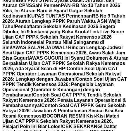
Kedinasan PKN STAN, Syarat Daftar, Jurusan, dan
Aturan CPNS
Sah! PermenPAN-RB No 13 Tahun 2026
Rilis, Ini Aturan Baru & Syarat Gugur Sekolah
Kedinasan!
KUPAS TUNTAS PermenpanRB No 9 Tahun
2026: Aturan Lengkap PPPK Paruh Waktu, ASN Wajib
Tahu!
Pendaftaran Sekolah Kedinasan 2026 Segera
Dibuka, Ini 9 Instansi yang Buka Kuota!
Link Live Score
Ujian CAT PPPK Sekolah Rakyat Kemensos 2026
Seluruh Indonesia! Pantau Nilai Sainganmu di
Sini!
AWAS SALAH JADWAL! Rincian Lengkap Jadwal
Sesi Ujian CAT PPPK Kemensos 2026, Awas Salah Jam
Bisa Gugur!
AWAS GUGUR! Ini Syarat Dokumen & Aturan
Berpakaian Ujian CAT PPPK Sekolah Rakya Kemensos
2026, Ada Syarat Scan di HP!
Contoh Soal Ujian CAT
PPPK Operator Layanan Operasional Sekolah Rakyat
2026: Lengkap dengan Jawaban!
Contoh Soal Ujian CAT
PPPK Tendik Kemensos 2026: Pengelola Layanan
Operasional (Operator & Keuangan) dengan
Pembahasan!
Contoh Soal CAT PPPK Tendik Sekolah
Rakyat Kemensos 2026: Penata Layanan Operasional &
Pembahasannya!
Contoh Soal CAT PPPK Guru Sekolah
Rakyat 2026: Jawaban & Pembahasan Sesuai Kisi-Kisi
Resmi Kemensos!
BOCORAN RESMI! Kisi-Kisi Materi
Ujian CAT PPPK Sekolah Rakyat Kemensos 2026,
Pelajari Poin Ini Biar Lolos!
CEK SEKARANG! Daftar