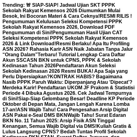
Skip
Trending:
🚨 SIAP-SIAP! Jadwal Ujian SKT PPPK
to
Sekolah Rakyat Kemensos 2026 Diumumkan Mulai
content
Besok, Ini Bocoran Materi & Cara Ceknya!
RESMI RILIS !
Pengumuman Kelulusan Seleksi Kompetensi PPPK
Sekolah Rakyat Kemensos 2026, Download PDF
Pengumuman di Sini!
Pengumuman Hasil Ujian CAT
Seleksi Kompetensi PPPK Sekolah Rakyat Kemensos
2026 & Link Download!
Resmi Berlaku! Apa Itu Profiling
ASN 2026? Rahasia Karir ASN Naik Jabatan Tanpa Jalur
“Orang Dalam”
Terbaru! Tutorial Lengkap Cara Daftar
Akun SSCASN BKN untuk CPNS, PPPK & Sekolah
Kedinasan Tahun 2026
Pendaftaran Akun Seleksi
Sekolah Kedinasan 2026 Resmi BUKA! Apa Saja yang
Perlu Dipersiapkan?
KONTRAK HABIS? Bagaimana
Nasib PPPK Paruh Waktu: Diperpanjang Atau ‘Dipecat’?
Merdeka Karir! Pendaftaran UKOM JF Prakom & Statistisi
Periode 4 Dibuka Agustus 2026. Cek Jadwal Tempurnya
di Sini!
Siap-Siap Gelombang Besar! Deadline KP Periode
Oktober di Depan Mata, Jangan Lengah Karena Lomba
17-an!
ASN Wajib Tahu! Cara Pengesahan Arsip Digital
ASN Pakai e-Seal DMS BKN
Wajib Tahu! Surat Edaran
BKN No. 11 Tahun 2025: Arsip Fisik ASN Tinggal
Kenangan, Semua Wajib Digital via DMS!
Kuliah Gratis &
Lulus Langsung CPNS? Bedah Tuntas Profil Sekolah