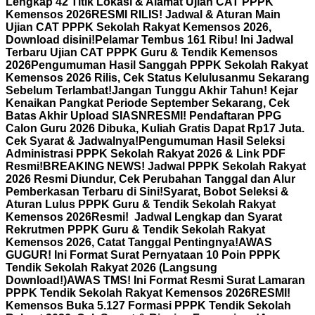
Lengkap 42 Titik Lokasi & Alamat Ujian CAT PPPK
Kemensos 2026
RESMI RILIS! Jadwal & Aturan Main
Ujian CAT PPPK Sekolah Rakyat Kemensos 2026,
Download disini!
Pelamar Tembus 161 Ribu! Ini Jadwal
Terbaru Ujian CAT PPPK Guru & Tendik Kemensos
2026
Pengumuman Hasil Sanggah PPPK Sekolah Rakyat
Kemensos 2026 Rilis, Cek Status Kelulusanmu Sekarang
Sebelum Terlambat!
Jangan Tunggu Akhir Tahun! Kejar
Kenaikan Pangkat Periode September Sekarang, Cek
Batas Akhir Upload SIASN
RESMI! Pendaftaran PPG
Calon Guru 2026 Dibuka, Kuliah Gratis Dapat Rp17 Juta.
Cek Syarat & Jadwalnya!
Pengumuman Hasil Seleksi
Administrasi PPPK Sekolah Rakyat 2026 & Link PDF
Resmi!
BREAKING NEWS! Jadwal PPPK Sekolah Rakyat
2026 Resmi Diundur, Cek Perubahan Tanggal dan Alur
Pemberkasan Terbaru di Sini!
Syarat, Bobot Seleksi &
Aturan Lulus PPPK Guru & Tendik Sekolah Rakyat
Kemensos 2026
Resmi! Jadwal Lengkap dan Syarat
Rekrutmen PPPK Guru & Tendik Sekolah Rakyat
Kemensos 2026, Catat Tanggal Pentingnya!
AWAS
GUGUR! Ini Format Surat Pernyataan 10 Poin PPPK
Tendik Sekolah Rakyat 2026 (Langsung
Download!)
AWAS TMS! Ini Format Resmi Surat Lamaran
PPPK Tendik Sekolah Rakyat Kemensos 2026
RESMI!
Kemensos Buka 5.127 Formasi PPPK Tendik Sekolah