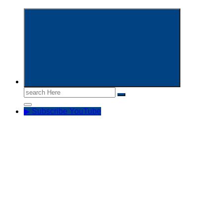
Informasi Aparatur Sipil Negara
Search
for:
▶ Subscribe YouTube