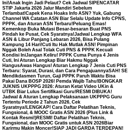
Ini!
Anak Ingin Jadi Pelaut? Cek Jadwal SIPENCATAR
STIP Jakarta 2026 Jalur Mandiri Sebelum
Terlambat!
Capek Kena Hoaks Info ASN? Yuk, Gabung
Channel WA Catatan ASN Biar Selalu Update Info CPNS,
PPPK, dan Aturan ASN Terbaru!
Peluang Emas!
Kemenkop Buka Mutasi Besar-besaran Buat PNS
Pindah ke Pusat, Cek Syaratnya!
Jadwal Lengkap WFA
ASN & Libur Panjang Lebaran 2026, Bisa Pulang
Kampung 14 Hari!
Cuti Itu Hak Mutlak ASN! Pimpinan
Nggak Boleh Asal Tolak Cuti PNS & PPPK Kecuali
Kondisi Ini
Jangan Keliru! PPPK Cuma Punya 4 Jenis
Cuti, Ini Aturan Lengkap Biar Hakmu Nggak
Hangus
Awas Hangus! Aturan Lengkap 7 Jenis Cuti PNS
Terbaru: Syarat, Durasi, dan Cara Pengajuannya
SAH! SE
Mendikdasmen Turun, Gaji PPPK Paruh Waktu Bisa
Pakai Dana BOSP 2026! Pemda Wajib Tahu!
BONGKAR
JUKNIS UKPPPG 2026: Aturan Ketat Video UKin &
UTBK Biar Lulus Sertifikasi Guru!
RESMI DIBUKA!
Jadwal & Aturan Lengkap Pelaksanaan UKPPPG Guru
Tertentu Periode 2 Tahun 2026, Cek
Syaratnya!
LENGKAP! Cara Daftar Pelatihan Teknis,
Fungsional, & MOOC Gratis ASN 2026 (Plus Link &
Kontak Resmi!)
RESMI! Daftar Pelatihan Teknis,
Fungsional, dan MOOC Gratis untuk ASN 2026Biar
Karirmu Makin Moncer!
SIAP JADI GARDA TERDEPAN!