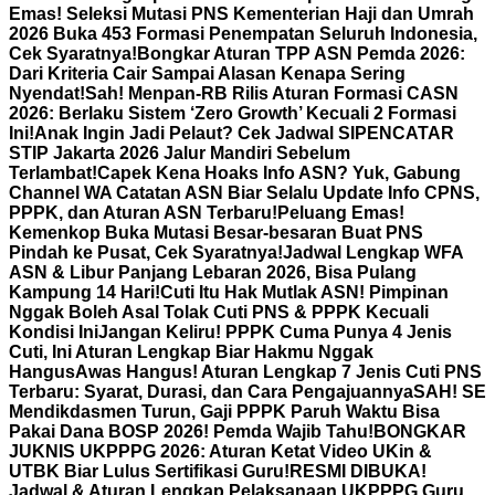
Emas! Seleksi Mutasi PNS Kementerian Haji dan Umrah
2026 Buka 453 Formasi Penempatan Seluruh Indonesia,
Cek Syaratnya!
Bongkar Aturan TPP ASN Pemda 2026:
Dari Kriteria Cair Sampai Alasan Kenapa Sering
Nyendat!
Sah! Menpan-RB Rilis Aturan Formasi CASN
2026: Berlaku Sistem ‘Zero Growth’ Kecuali 2 Formasi
Ini!
Anak Ingin Jadi Pelaut? Cek Jadwal SIPENCATAR
STIP Jakarta 2026 Jalur Mandiri Sebelum
Terlambat!
Capek Kena Hoaks Info ASN? Yuk, Gabung
Channel WA Catatan ASN Biar Selalu Update Info CPNS,
PPPK, dan Aturan ASN Terbaru!
Peluang Emas!
Kemenkop Buka Mutasi Besar-besaran Buat PNS
Pindah ke Pusat, Cek Syaratnya!
Jadwal Lengkap WFA
ASN & Libur Panjang Lebaran 2026, Bisa Pulang
Kampung 14 Hari!
Cuti Itu Hak Mutlak ASN! Pimpinan
Nggak Boleh Asal Tolak Cuti PNS & PPPK Kecuali
Kondisi Ini
Jangan Keliru! PPPK Cuma Punya 4 Jenis
Cuti, Ini Aturan Lengkap Biar Hakmu Nggak
Hangus
Awas Hangus! Aturan Lengkap 7 Jenis Cuti PNS
Terbaru: Syarat, Durasi, dan Cara Pengajuannya
SAH! SE
Mendikdasmen Turun, Gaji PPPK Paruh Waktu Bisa
Pakai Dana BOSP 2026! Pemda Wajib Tahu!
BONGKAR
JUKNIS UKPPPG 2026: Aturan Ketat Video UKin &
UTBK Biar Lulus Sertifikasi Guru!
RESMI DIBUKA!
Jadwal & Aturan Lengkap Pelaksanaan UKPPPG Guru