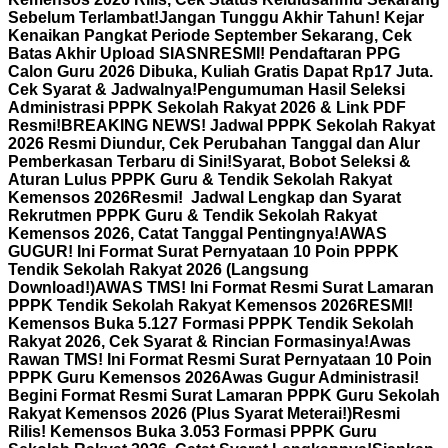
Sebelum Terlambat!
Jangan Tunggu Akhir Tahun! Kejar
Kenaikan Pangkat Periode September Sekarang, Cek
Batas Akhir Upload SIASN
RESMI! Pendaftaran PPG
Calon Guru 2026 Dibuka, Kuliah Gratis Dapat Rp17 Juta.
Cek Syarat & Jadwalnya!
Pengumuman Hasil Seleksi
Administrasi PPPK Sekolah Rakyat 2026 & Link PDF
Resmi!
BREAKING NEWS! Jadwal PPPK Sekolah Rakyat
2026 Resmi Diundur, Cek Perubahan Tanggal dan Alur
Pemberkasan Terbaru di Sini!
Syarat, Bobot Seleksi &
Aturan Lulus PPPK Guru & Tendik Sekolah Rakyat
Kemensos 2026
Resmi! Jadwal Lengkap dan Syarat
Rekrutmen PPPK Guru & Tendik Sekolah Rakyat
Kemensos 2026, Catat Tanggal Pentingnya!
AWAS
GUGUR! Ini Format Surat Pernyataan 10 Poin PPPK
Tendik Sekolah Rakyat 2026 (Langsung
Download!)
AWAS TMS! Ini Format Resmi Surat Lamaran
PPPK Tendik Sekolah Rakyat Kemensos 2026
RESMI!
Kemensos Buka 5.127 Formasi PPPK Tendik Sekolah
Rakyat 2026, Cek Syarat & Rincian Formasinya!
Awas
Rawan TMS! Ini Format Resmi Surat Pernyataan 10 Poin
PPPK Guru Kemensos 2026
Awas Gugur Administrasi!
Begini Format Resmi Surat Lamaran PPPK Guru Sekolah
Rakyat Kemensos 2026 (Plus Syarat Meterai!)
Resmi
Rilis! Kemensos Buka 3.053 Formasi PPPK Guru