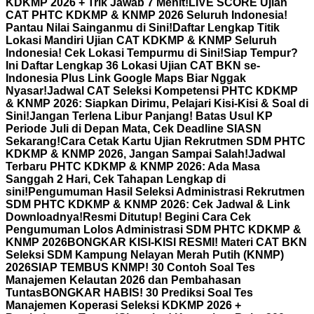
KDKMP 2026 + Trik Jawab 7 Menit!
LIVE SCORE Ujian
CAT PHTC KDKMP & KNMP 2026 Seluruh Indonesia!
Pantau Nilai Sainganmu di Sini!
Daftar Lengkap Titik
Lokasi Mandiri Ujian CAT KDKMP & KNMP Seluruh
Indonesia! Cek Lokasi Tempurmu di Sini!
Siap Tempur?
Ini Daftar Lengkap 36 Lokasi Ujian CAT BKN se-
Indonesia Plus Link Google Maps Biar Nggak
Nyasar!
Jadwal CAT Seleksi Kompetensi PHTC KDKMP
& KNMP 2026: Siapkan Dirimu, Pelajari Kisi-Kisi & Soal di
Sini!
Jangan Terlena Libur Panjang! Batas Usul KP
Periode Juli di Depan Mata, Cek Deadline SIASN
Sekarang!
Cara Cetak Kartu Ujian Rekrutmen SDM PHTC
KDKMP & KNMP 2026, Jangan Sampai Salah!
Jadwal
Terbaru PHTC KDKMP & KNMP 2026: Ada Masa
Sanggah 2 Hari, Cek Tahapan Lengkap di
sini!
Pengumuman Hasil Seleksi Administrasi Rekrutmen
SDM PHTC KDKMP & KNMP 2026: Cek Jadwal & Link
Downloadnya!
Resmi Ditutup! Begini Cara Cek
Pengumuman Lolos Administrasi SDM PHTC KDKMP &
KNMP 2026
BONGKAR KISI-KISI RESMI! Materi CAT BKN
Seleksi SDM Kampung Nelayan Merah Putih (KNMP)
2026
SIAP TEMBUS KNMP! 30 Contoh Soal Tes
Manajemen Kelautan 2026 dan Pembahasan
Tuntas
BONGKAR HABIS! 30 Prediksi Soal Tes
Manajemen Koperasi Seleksi KDKMP 2026 +