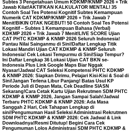
Subtes 3 Pengetahuan Umum KDKMP/KNMP 2026 + Trik
Jawab Kilat!
AKTIFKAN KALKULATOR MENTAL! 35
Contoh Soal Tes Potensi Kognitif Subtes Kemampuan
Numerik CAT KDKMP/KNMP 2026 + Trik Jawab 7
Menit!
BIKIN OTAK NGEBUT! 50 Contoh Soal Tes Potensi
Kognitif – Subtes 1 Kemampuan Bahasa (Verbal)
KDKMP 2026 + Trik Jawab 7 Menit!
LIVE SCORE Ujian
CAT PHTC KDKMP & KNMP 2026 Seluruh Indonesia!
Pantau Nilai Sainganmu di Sini!
Daftar Lengkap Titik
Lokasi Mandiri Ujian CAT KDKMP & KNMP Seluruh
Indonesia! Cek Lokasi Tempurmu di Sini!
Siap Tempur?
Ini Daftar Lengkap 36 Lokasi Ujian CAT BKN se-
Indonesia Plus Link Google Maps Biar Nggak
Nyasar!
Jadwal CAT Seleksi Kompetensi PHTC KDKMP
& KNMP 2026: Siapkan Dirimu, Pelajari Kisi-Kisi & Soal di
Sini!
Jangan Terlena Libur Panjang! Batas Usul KP
Periode Juli di Depan Mata, Cek Deadline SIASN
Sekarang!
Cara Cetak Kartu Ujian Rekrutmen SDM PHTC
KDKMP & KNMP 2026, Jangan Sampai Salah!
Jadwal
Terbaru PHTC KDKMP & KNMP 2026: Ada Masa
Sanggah 2 Hari, Cek Tahapan Lengkap di
sini!
Pengumuman Hasil Seleksi Administrasi Rekrutmen
SDM PHTC KDKMP & KNMP 2026: Cek Jadwal & Link
Downloadnya!
Resmi Ditutup! Begini Cara Cek
Pengumuman Lolos Administrasi SDM PHTC KDKMP &