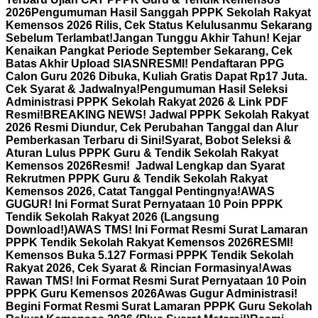
2026
Pengumuman Hasil Sanggah PPPK Sekolah Rakyat
Kemensos 2026 Rilis, Cek Status Kelulusanmu Sekarang
Sebelum Terlambat!
Jangan Tunggu Akhir Tahun! Kejar
Kenaikan Pangkat Periode September Sekarang, Cek
Batas Akhir Upload SIASN
RESMI! Pendaftaran PPG
Calon Guru 2026 Dibuka, Kuliah Gratis Dapat Rp17 Juta.
Cek Syarat & Jadwalnya!
Pengumuman Hasil Seleksi
Administrasi PPPK Sekolah Rakyat 2026 & Link PDF
Resmi!
BREAKING NEWS! Jadwal PPPK Sekolah Rakyat
2026 Resmi Diundur, Cek Perubahan Tanggal dan Alur
Pemberkasan Terbaru di Sini!
Syarat, Bobot Seleksi &
Aturan Lulus PPPK Guru & Tendik Sekolah Rakyat
Kemensos 2026
Resmi! Jadwal Lengkap dan Syarat
Rekrutmen PPPK Guru & Tendik Sekolah Rakyat
Kemensos 2026, Catat Tanggal Pentingnya!
AWAS
GUGUR! Ini Format Surat Pernyataan 10 Poin PPPK
Tendik Sekolah Rakyat 2026 (Langsung
Download!)
AWAS TMS! Ini Format Resmi Surat Lamaran
PPPK Tendik Sekolah Rakyat Kemensos 2026
RESMI!
Kemensos Buka 5.127 Formasi PPPK Tendik Sekolah
Rakyat 2026, Cek Syarat & Rincian Formasinya!
Awas
Rawan TMS! Ini Format Resmi Surat Pernyataan 10 Poin
PPPK Guru Kemensos 2026
Awas Gugur Administrasi!
Begini Format Resmi Surat Lamaran PPPK Guru Sekolah