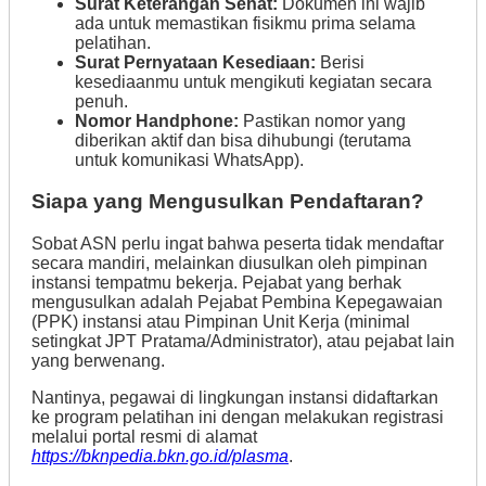
Surat Keterangan Sehat:
Dokumen ini wajib
ada untuk memastikan fisikmu prima selama
pelatihan.
Surat Pernyataan Kesediaan:
Berisi
kesediaanmu untuk mengikuti kegiatan secara
penuh.
Nomor Handphone:
Pastikan nomor yang
diberikan aktif dan bisa dihubungi (terutama
untuk komunikasi WhatsApp).
Siapa yang Mengusulkan Pendaftaran?
Sobat ASN perlu ingat bahwa peserta tidak mendaftar
secara mandiri, melainkan diusulkan oleh pimpinan
instansi tempatmu bekerja. Pejabat yang berhak
mengusulkan adalah Pejabat Pembina Kepegawaian
(PPK) instansi atau Pimpinan Unit Kerja (minimal
setingkat JPT Pratama/Administrator), atau pejabat lain
yang berwenang.
Nantinya, pegawai di lingkungan instansi didaftarkan
ke program pelatihan ini dengan melakukan registrasi
melalui portal resmi di alamat
https://bknpedia.bkn.go.id/plasma
.