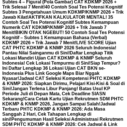
Subtes 4 – Figural (Pola Gambar) CAT KDKMP 2026 +
Trik Selesai 7 Menit!
40 Contoh Soal Tes Potensi Kognitif
Subtes 3 Pengetahuan Umum KDKMP/KNMP 2026 + Trik
Jawab Kilat!
AKTIFKAN KALKULATOR MENTAL! 35
Contoh Soal Tes Potensi Kognitif Subtes Kemampuan
Numerik CAT KDKMP/KNMP 2026 + Trik Jawab 7
Menit!
BIKIN OTAK NGEBUT! 50 Contoh Soal Tes Potensi
Kognitif – Subtes 1 Kemampuan Bahasa (Verbal)
KDKMP 2026 + Trik Jawab 7 Menit!
LIVE SCORE Ujian
CAT PHTC KDKMP & KNMP 2026 Seluruh Indonesia!
Pantau Nilai Sainganmu di Sini!
Daftar Lengkap Titik
Lokasi Mandiri Ujian CAT KDKMP & KNMP Seluruh
Indonesia! Cek Lokasi Tempurmu di Sini!
Siap Tempur?
Ini Daftar Lengkap 36 Lokasi Ujian CAT BKN se-
Indonesia Plus Link Google Maps Biar Nggak
Nyasar!
Jadwal CAT Seleksi Kompetensi PHTC KDKMP
& KNMP 2026: Siapkan Dirimu, Pelajari Kisi-Kisi & Soal di
Sini!
Jangan Terlena Libur Panjang! Batas Usul KP
Periode Juli di Depan Mata, Cek Deadline SIASN
Sekarang!
Cara Cetak Kartu Ujian Rekrutmen SDM PHTC
KDKMP & KNMP 2026, Jangan Sampai Salah!
Jadwal
Terbaru PHTC KDKMP & KNMP 2026: Ada Masa
Sanggah 2 Hari, Cek Tahapan Lengkap di
sini!
Pengumuman Hasil Seleksi Administrasi Rekrutmen
SDM PHTC KDKMP & KNMP 2026: Cek Jadwal & Link