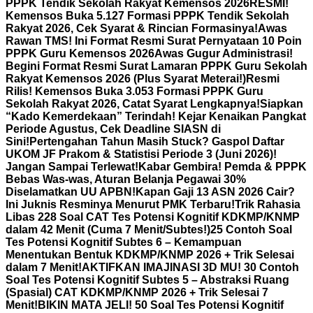
PPPK Tendik Sekolah Rakyat Kemensos 2026
RESMI!
Kemensos Buka 5.127 Formasi PPPK Tendik Sekolah
Rakyat 2026, Cek Syarat & Rincian Formasinya!
Awas
Rawan TMS! Ini Format Resmi Surat Pernyataan 10 Poin
PPPK Guru Kemensos 2026
Awas Gugur Administrasi!
Begini Format Resmi Surat Lamaran PPPK Guru Sekolah
Rakyat Kemensos 2026 (Plus Syarat Meterai!)
Resmi
Rilis! Kemensos Buka 3.053 Formasi PPPK Guru
Sekolah Rakyat 2026, Catat Syarat Lengkapnya!
Siapkan
“Kado Kemerdekaan” Terindah! Kejar Kenaikan Pangkat
Periode Agustus, Cek Deadline SIASN di
Sini!
Pertengahan Tahun Masih Stuck? Gaspol Daftar
UKOM JF Prakom & Statistisi Periode 3 (Juni 2026)!
Jangan Sampai Terlewat!
Kabar Gembira! Pemda & PPPK
Bebas Was-was, Aturan Belanja Pegawai 30%
Diselamatkan UU APBN!
Kapan Gaji 13 ASN 2026 Cair?
Ini Juknis Resminya Menurut PMK Terbaru!
Trik Rahasia
Libas 228 Soal CAT Tes Potensi Kognitif KDKMP/KNMP
dalam 42 Menit (Cuma 7 Menit/Subtes!)
25 Contoh Soal
Tes Potensi Kognitif Subtes 6 – Kemampuan
Menentukan Bentuk KDKMP/KNMP 2026 + Trik Selesai
dalam 7 Menit!
AKTIFKAN IMAJINASI 3D MU! 30 Contoh
Soal Tes Potensi Kognitif Subtes 5 – Abstraksi Ruang
(Spasial) CAT KDKMP/KNMP 2026 + Trik Selesai 7
Menit!
BIKIN MATA JELI! 50 Soal Tes Potensi Kognitif