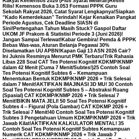
Rakyat Kemensos 2026 (Plus Syarat Meterai!)
Resmi
Rilis! Kemensos Buka 3.053 Formasi PPPK Guru
Sekolah Rakyat 2026, Catat Syarat Lengkapnya!
Siapkan
“Kado Kemerdekaan” Terindah! Kejar Kenaikan Pangkat
Periode Agustus, Cek Deadline SIASN di
Sini!
Pertengahan Tahun Masih Stuck? Gaspol Daftar
UKOM JF Prakom & Statistisi Periode 3 (Juni 2026)!
Jangan Sampai Terlewat!
Kabar Gembira! Pemda & PPPK
Bebas Was-was, Aturan Belanja Pegawai 30%
Diselamatkan UU APBN!
Kapan Gaji 13 ASN 2026 Cair?
Ini Juknis Resminya Menurut PMK Terbaru!
Trik Rahasia
Libas 228 Soal CAT Tes Potensi Kognitif KDKMP/KNMP
dalam 42 Menit (Cuma 7 Menit/Subtes!)
25 Contoh Soal
Tes Potensi Kognitif Subtes 6 – Kemampuan
Menentukan Bentuk KDKMP/KNMP 2026 + Trik Selesai
dalam 7 Menit!
AKTIFKAN IMAJINASI 3D MU! 30 Contoh
Soal Tes Potensi Kognitif Subtes 5 – Abstraksi Ruang
(Spasial) CAT KDKMP/KNMP 2026 + Trik Selesai 7
Menit!
BIKIN MATA JELI! 50 Soal Tes Potensi Kognitif
Subtes 4 – Figural (Pola Gambar) CAT KDKMP 2026 +
Trik Selesai 7 Menit!
40 Contoh Soal Tes Potensi Kognitif
Subtes 3 Pengetahuan Umum KDKMP/KNMP 2026 + Trik
Jawab Kilat!
AKTIFKAN KALKULATOR MENTAL! 35
Contoh Soal Tes Potensi Kognitif Subtes Kemampuan
Numerik CAT KDKMP/KNMP 2026 + Trik Jawab 7