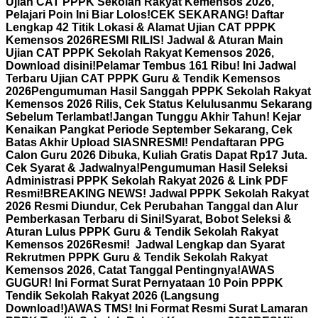
Ujian CAT PPPK Sekolah Rakyat Kemensos 2026,
Pelajari Poin Ini Biar Lolos!
CEK SEKARANG! Daftar
Lengkap 42 Titik Lokasi & Alamat Ujian CAT PPPK
Kemensos 2026
RESMI RILIS! Jadwal & Aturan Main
Ujian CAT PPPK Sekolah Rakyat Kemensos 2026,
Download disini!
Pelamar Tembus 161 Ribu! Ini Jadwal
Terbaru Ujian CAT PPPK Guru & Tendik Kemensos
2026
Pengumuman Hasil Sanggah PPPK Sekolah Rakyat
Kemensos 2026 Rilis, Cek Status Kelulusanmu Sekarang
Sebelum Terlambat!
Jangan Tunggu Akhir Tahun! Kejar
Kenaikan Pangkat Periode September Sekarang, Cek
Batas Akhir Upload SIASN
RESMI! Pendaftaran PPG
Calon Guru 2026 Dibuka, Kuliah Gratis Dapat Rp17 Juta.
Cek Syarat & Jadwalnya!
Pengumuman Hasil Seleksi
Administrasi PPPK Sekolah Rakyat 2026 & Link PDF
Resmi!
BREAKING NEWS! Jadwal PPPK Sekolah Rakyat
2026 Resmi Diundur, Cek Perubahan Tanggal dan Alur
Pemberkasan Terbaru di Sini!
Syarat, Bobot Seleksi &
Aturan Lulus PPPK Guru & Tendik Sekolah Rakyat
Kemensos 2026
Resmi! Jadwal Lengkap dan Syarat
Rekrutmen PPPK Guru & Tendik Sekolah Rakyat
Kemensos 2026, Catat Tanggal Pentingnya!
AWAS
GUGUR! Ini Format Surat Pernyataan 10 Poin PPPK
Tendik Sekolah Rakyat 2026 (Langsung
Download!)
AWAS TMS! Ini Format Resmi Surat Lamaran