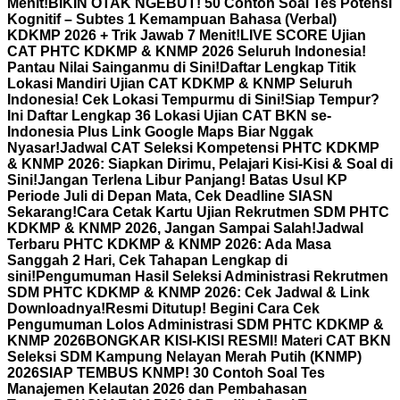
Menit!
BIKIN OTAK NGEBUT! 50 Contoh Soal Tes Potensi
Kognitif – Subtes 1 Kemampuan Bahasa (Verbal)
KDKMP 2026 + Trik Jawab 7 Menit!
LIVE SCORE Ujian
CAT PHTC KDKMP & KNMP 2026 Seluruh Indonesia!
Pantau Nilai Sainganmu di Sini!
Daftar Lengkap Titik
Lokasi Mandiri Ujian CAT KDKMP & KNMP Seluruh
Indonesia! Cek Lokasi Tempurmu di Sini!
Siap Tempur?
Ini Daftar Lengkap 36 Lokasi Ujian CAT BKN se-
Indonesia Plus Link Google Maps Biar Nggak
Nyasar!
Jadwal CAT Seleksi Kompetensi PHTC KDKMP
& KNMP 2026: Siapkan Dirimu, Pelajari Kisi-Kisi & Soal di
Sini!
Jangan Terlena Libur Panjang! Batas Usul KP
Periode Juli di Depan Mata, Cek Deadline SIASN
Sekarang!
Cara Cetak Kartu Ujian Rekrutmen SDM PHTC
KDKMP & KNMP 2026, Jangan Sampai Salah!
Jadwal
Terbaru PHTC KDKMP & KNMP 2026: Ada Masa
Sanggah 2 Hari, Cek Tahapan Lengkap di
sini!
Pengumuman Hasil Seleksi Administrasi Rekrutmen
SDM PHTC KDKMP & KNMP 2026: Cek Jadwal & Link
Downloadnya!
Resmi Ditutup! Begini Cara Cek
Pengumuman Lolos Administrasi SDM PHTC KDKMP &
KNMP 2026
BONGKAR KISI-KISI RESMI! Materi CAT BKN
Seleksi SDM Kampung Nelayan Merah Putih (KNMP)
2026
SIAP TEMBUS KNMP! 30 Contoh Soal Tes
Manajemen Kelautan 2026 dan Pembahasan