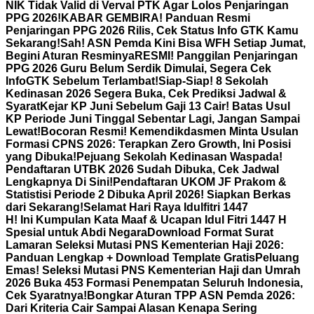
NIK Tidak Valid di Verval PTK Agar Lolos Penjaringan
PPG 2026!
KABAR GEMBIRA! Panduan Resmi
Penjaringan PPG 2026 Rilis, Cek Status Info GTK Kamu
Sekarang!
Sah! ASN Pemda Kini Bisa WFH Setiap Jumat,
Begini Aturan Resminya
RESMI! Panggilan Penjaringan
PPG 2026 Guru Belum Serdik Dimulai, Segera Cek
InfoGTK Sebelum Terlambat!
Siap-Siap! 8 Sekolah
Kedinasan 2026 Segera Buka, Cek Prediksi Jadwal &
Syarat
Kejar KP Juni Sebelum Gaji 13 Cair! Batas Usul
KP Periode Juni Tinggal Sebentar Lagi, Jangan Sampai
Lewat!
Bocoran Resmi! Kemendikdasmen Minta Usulan
Formasi CPNS 2026: Terapkan Zero Growth, Ini Posisi
yang Dibuka!
Pejuang Sekolah Kedinasan Waspada!
Pendaftaran UTBK 2026 Sudah Dibuka, Cek Jadwal
Lengkapnya Di Sini!
Pendaftaran UKOM JF Prakom &
Statistisi Periode 2 Dibuka April 2026! Siapkan Berkas
dari Sekarang!
Selamat Hari Raya Idulfitri 1447
H! Ini Kumpulan Kata Maaf & Ucapan Idul Fitri 1447 H
Spesial untuk Abdi Negara
Download Format Surat
Lamaran Seleksi Mutasi PNS Kementerian Haji 2026:
Panduan Lengkap + Download Template Gratis
Peluang
Emas! Seleksi Mutasi PNS Kementerian Haji dan Umrah
2026 Buka 453 Formasi Penempatan Seluruh Indonesia,
Cek Syaratnya!
Bongkar Aturan TPP ASN Pemda 2026:
Dari Kriteria Cair Sampai Alasan Kenapa Sering