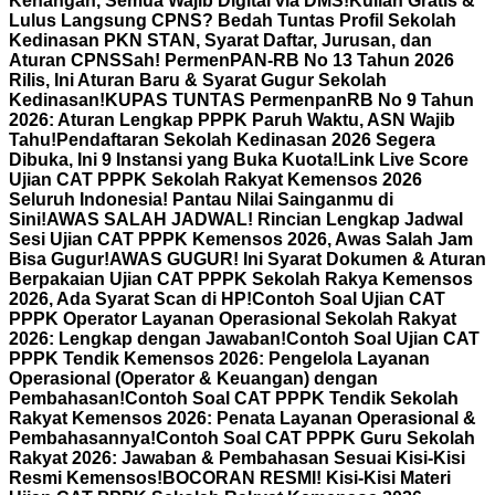
Kenangan, Semua Wajib Digital via DMS!
Kuliah Gratis &
Lulus Langsung CPNS? Bedah Tuntas Profil Sekolah
Kedinasan PKN STAN, Syarat Daftar, Jurusan, dan
Aturan CPNS
Sah! PermenPAN-RB No 13 Tahun 2026
Rilis, Ini Aturan Baru & Syarat Gugur Sekolah
Kedinasan!
KUPAS TUNTAS PermenpanRB No 9 Tahun
2026: Aturan Lengkap PPPK Paruh Waktu, ASN Wajib
Tahu!
Pendaftaran Sekolah Kedinasan 2026 Segera
Dibuka, Ini 9 Instansi yang Buka Kuota!
Link Live Score
Ujian CAT PPPK Sekolah Rakyat Kemensos 2026
Seluruh Indonesia! Pantau Nilai Sainganmu di
Sini!
AWAS SALAH JADWAL! Rincian Lengkap Jadwal
Sesi Ujian CAT PPPK Kemensos 2026, Awas Salah Jam
Bisa Gugur!
AWAS GUGUR! Ini Syarat Dokumen & Aturan
Berpakaian Ujian CAT PPPK Sekolah Rakya Kemensos
2026, Ada Syarat Scan di HP!
Contoh Soal Ujian CAT
PPPK Operator Layanan Operasional Sekolah Rakyat
2026: Lengkap dengan Jawaban!
Contoh Soal Ujian CAT
PPPK Tendik Kemensos 2026: Pengelola Layanan
Operasional (Operator & Keuangan) dengan
Pembahasan!
Contoh Soal CAT PPPK Tendik Sekolah
Rakyat Kemensos 2026: Penata Layanan Operasional &
Pembahasannya!
Contoh Soal CAT PPPK Guru Sekolah
Rakyat 2026: Jawaban & Pembahasan Sesuai Kisi-Kisi
Resmi Kemensos!
BOCORAN RESMI! Kisi-Kisi Materi