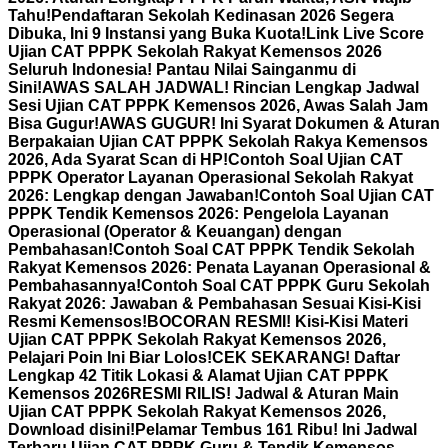
Tahu!
Pendaftaran Sekolah Kedinasan 2026 Segera
Dibuka, Ini 9 Instansi yang Buka Kuota!
Link Live Score
Ujian CAT PPPK Sekolah Rakyat Kemensos 2026
Seluruh Indonesia! Pantau Nilai Sainganmu di
Sini!
AWAS SALAH JADWAL! Rincian Lengkap Jadwal
Sesi Ujian CAT PPPK Kemensos 2026, Awas Salah Jam
Bisa Gugur!
AWAS GUGUR! Ini Syarat Dokumen & Aturan
Berpakaian Ujian CAT PPPK Sekolah Rakya Kemensos
2026, Ada Syarat Scan di HP!
Contoh Soal Ujian CAT
PPPK Operator Layanan Operasional Sekolah Rakyat
2026: Lengkap dengan Jawaban!
Contoh Soal Ujian CAT
PPPK Tendik Kemensos 2026: Pengelola Layanan
Operasional (Operator & Keuangan) dengan
Pembahasan!
Contoh Soal CAT PPPK Tendik Sekolah
Rakyat Kemensos 2026: Penata Layanan Operasional &
Pembahasannya!
Contoh Soal CAT PPPK Guru Sekolah
Rakyat 2026: Jawaban & Pembahasan Sesuai Kisi-Kisi
Resmi Kemensos!
BOCORAN RESMI! Kisi-Kisi Materi
Ujian CAT PPPK Sekolah Rakyat Kemensos 2026,
Pelajari Poin Ini Biar Lolos!
CEK SEKARANG! Daftar
Lengkap 42 Titik Lokasi & Alamat Ujian CAT PPPK
Kemensos 2026
RESMI RILIS! Jadwal & Aturan Main
Ujian CAT PPPK Sekolah Rakyat Kemensos 2026,
Download disini!
Pelamar Tembus 161 Ribu! Ini Jadwal
Terbaru Ujian CAT PPPK Guru & Tendik Kemensos