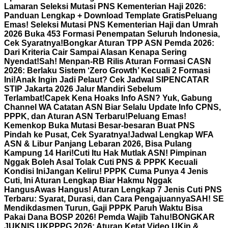
Lamaran Seleksi Mutasi PNS Kementerian Haji 2026:
Panduan Lengkap + Download Template Gratis
Peluang
Emas! Seleksi Mutasi PNS Kementerian Haji dan Umrah
2026 Buka 453 Formasi Penempatan Seluruh Indonesia,
Cek Syaratnya!
Bongkar Aturan TPP ASN Pemda 2026:
Dari Kriteria Cair Sampai Alasan Kenapa Sering
Nyendat!
Sah! Menpan-RB Rilis Aturan Formasi CASN
2026: Berlaku Sistem ‘Zero Growth’ Kecuali 2 Formasi
Ini!
Anak Ingin Jadi Pelaut? Cek Jadwal SIPENCATAR
STIP Jakarta 2026 Jalur Mandiri Sebelum
Terlambat!
Capek Kena Hoaks Info ASN? Yuk, Gabung
Channel WA Catatan ASN Biar Selalu Update Info CPNS,
PPPK, dan Aturan ASN Terbaru!
Peluang Emas!
Kemenkop Buka Mutasi Besar-besaran Buat PNS
Pindah ke Pusat, Cek Syaratnya!
Jadwal Lengkap WFA
ASN & Libur Panjang Lebaran 2026, Bisa Pulang
Kampung 14 Hari!
Cuti Itu Hak Mutlak ASN! Pimpinan
Nggak Boleh Asal Tolak Cuti PNS & PPPK Kecuali
Kondisi Ini
Jangan Keliru! PPPK Cuma Punya 4 Jenis
Cuti, Ini Aturan Lengkap Biar Hakmu Nggak
Hangus
Awas Hangus! Aturan Lengkap 7 Jenis Cuti PNS
Terbaru: Syarat, Durasi, dan Cara Pengajuannya
SAH! SE
Mendikdasmen Turun, Gaji PPPK Paruh Waktu Bisa
Pakai Dana BOSP 2026! Pemda Wajib Tahu!
BONGKAR
JUKNIS UKPPPG 2026: Aturan Ketat Video UKin &