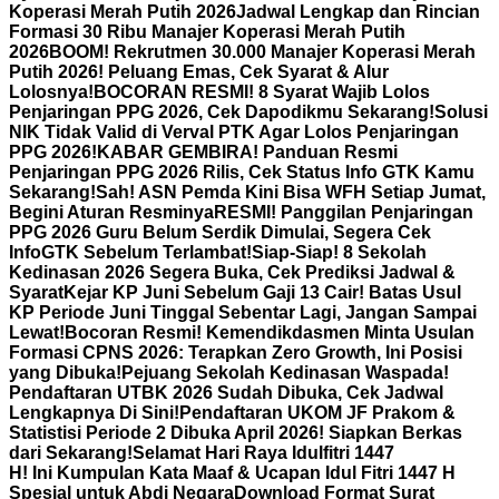
Koperasi Merah Putih 2026
Jadwal Lengkap dan Rincian
Formasi 30 Ribu Manajer Koperasi Merah Putih
2026
BOOM! Rekrutmen 30.000 Manajer Koperasi Merah
Putih 2026! Peluang Emas, Cek Syarat & Alur
Lolosnya!
BOCORAN RESMI! 8 Syarat Wajib Lolos
Penjaringan PPG 2026, Cek Dapodikmu Sekarang!
Solusi
NIK Tidak Valid di Verval PTK Agar Lolos Penjaringan
PPG 2026!
KABAR GEMBIRA! Panduan Resmi
Penjaringan PPG 2026 Rilis, Cek Status Info GTK Kamu
Sekarang!
Sah! ASN Pemda Kini Bisa WFH Setiap Jumat,
Begini Aturan Resminya
RESMI! Panggilan Penjaringan
PPG 2026 Guru Belum Serdik Dimulai, Segera Cek
InfoGTK Sebelum Terlambat!
Siap-Siap! 8 Sekolah
Kedinasan 2026 Segera Buka, Cek Prediksi Jadwal &
Syarat
Kejar KP Juni Sebelum Gaji 13 Cair! Batas Usul
KP Periode Juni Tinggal Sebentar Lagi, Jangan Sampai
Lewat!
Bocoran Resmi! Kemendikdasmen Minta Usulan
Formasi CPNS 2026: Terapkan Zero Growth, Ini Posisi
yang Dibuka!
Pejuang Sekolah Kedinasan Waspada!
Pendaftaran UTBK 2026 Sudah Dibuka, Cek Jadwal
Lengkapnya Di Sini!
Pendaftaran UKOM JF Prakom &
Statistisi Periode 2 Dibuka April 2026! Siapkan Berkas
dari Sekarang!
Selamat Hari Raya Idulfitri 1447
H! Ini Kumpulan Kata Maaf & Ucapan Idul Fitri 1447 H
Spesial untuk Abdi Negara
Download Format Surat