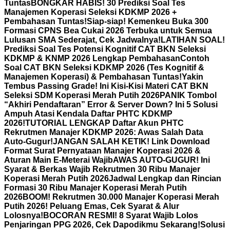
Tuntas
BONGKAR HABIS! 30 Prediksi Soal Tes
Manajemen Koperasi Seleksi KDKMP 2026 +
Pembahasan Tuntas!
Siap-siap! Kemenkeu Buka 300
Formasi CPNS Bea Cukai 2026 Terbuka untuk Semua
Lulusan SMA Sederajat, Cek Jadwalnya!
LATIHAN SOAL!
Prediksi Soal Tes Potensi Kognitif CAT BKN Seleksi
KDKMP & KNMP 2026 Lengkap Pembahasan
Contoh
Soal CAT BKN Seleksi KDKMP 2026 (Tes Kognitif &
Manajemen Koperasi) & Pembahasan Tuntas!
Yakin
Tembus Passing Grade! Ini Kisi-Kisi Materi CAT BKN
Seleksi SDM Koperasi Merah Putih 2026
PANIK Tombol
“Akhiri Pendaftaran” Error & Server Down? Ini 5 Solusi
Ampuh Atasi Kendala Daftar PHTC KDKMP
2026!
TUTORIAL LENGKAP Daftar Akun PHTC
Rekrutmen Manajer KDKMP 2026: Awas Salah Data
Auto-Gugur!
JANGAN SALAH KETIK! Link Download
Format Surat Pernyataan Manajer Koperasi 2026 &
Aturan Main E-Meterai Wajib
AWAS AUTO-GUGUR! Ini
Syarat & Berkas Wajib Rekrutmen 30 Ribu Manajer
Koperasi Merah Putih 2026
Jadwal Lengkap dan Rincian
Formasi 30 Ribu Manajer Koperasi Merah Putih
2026
BOOM! Rekrutmen 30.000 Manajer Koperasi Merah
Putih 2026! Peluang Emas, Cek Syarat & Alur
Lolosnya!
BOCORAN RESMI! 8 Syarat Wajib Lolos
Penjaringan PPG 2026, Cek Dapodikmu Sekarang!
Solusi