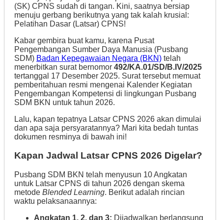
(SK) CPNS sudah di tangan. Kini, saatnya bersiap
menuju gerbang berikutnya yang tak kalah krusial:
Pelatihan Dasar (Latsar) CPNS!
Kabar gembira buat kamu, karena Pusat
Pengembangan Sumber Daya Manusia (Pusbang
SDM)
Badan Kepegawaian Negara (BKN)
telah
menerbitkan surat bernomor
492/KA.01/SD/B.IV/2025
tertanggal 17 Desember 2025. Surat tersebut memuat
pemberitahuan resmi mengenai Kalender Kegiatan
Pengembangan Kompetensi di lingkungan Pusbang
SDM BKN untuk tahun 2026.
Lalu, kapan tepatnya Latsar CPNS 2026 akan dimulai
dan apa saja persyaratannya? Mari kita bedah tuntas
dokumen resminya di bawah ini!
Kapan Jadwal Latsar CPNS 2026 Digelar?
Pusbang SDM BKN telah menyusun 10 Angkatan
untuk Latsar CPNS di tahun 2026 dengan skema
metode
Blended Learning
. Berikut adalah rincian
waktu pelaksanaannya:
Angkatan 1, 2, dan 3:
Dijadwalkan berlangsung