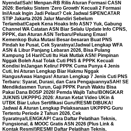
Nyendat!
Sah! Menpan-RB Rilis Aturan Formasi CASN
2026: Berlaku Sistem ‘Zero Growth’ Kecuali 2 Formasi
Ini!
Anak Ingin Jadi Pelaut? Cek Jadwal SIPENCATAR
STIP Jakarta 2026 Jalur Mandiri Sebelum
Terlambat!
Capek Kena Hoaks Info ASN? Yuk, Gabung
Channel WA Catatan ASN Biar Selalu Update Info CPNS,
PPPK, dan Aturan ASN Terbaru!
Peluang Emas!
Kemenkop Buka Mutasi Besar-besaran Buat PNS
Pindah ke Pusat, Cek Syaratnya!
Jadwal Lengkap WFA
ASN & Libur Panjang Lebaran 2026, Bisa Pulang
Kampung 14 Hari!
Cuti Itu Hak Mutlak ASN! Pimpinan
Nggak Boleh Asal Tolak Cuti PNS & PPPK Kecuali
Kondisi Ini
Jangan Keliru! PPPK Cuma Punya 4 Jenis
Cuti, Ini Aturan Lengkap Biar Hakmu Nggak
Hangus
Awas Hangus! Aturan Lengkap 7 Jenis Cuti PNS
Terbaru: Syarat, Durasi, dan Cara Pengajuannya
SAH! SE
Mendikdasmen Turun, Gaji PPPK Paruh Waktu Bisa
Pakai Dana BOSP 2026! Pemda Wajib Tahu!
BONGKAR
JUKNIS UKPPPG 2026: Aturan Ketat Video UKin &
UTBK Biar Lulus Sertifikasi Guru!
RESMI DIBUKA!
Jadwal & Aturan Lengkap Pelaksanaan UKPPPG Guru
Tertentu Periode 2 Tahun 2026, Cek
Syaratnya!
LENGKAP! Cara Daftar Pelatihan Teknis,
Fungsional, & MOOC Gratis ASN 2026 (Plus Link &
Kontak Resmi!)
RESMI! Daftar Pelatihan Teknis,