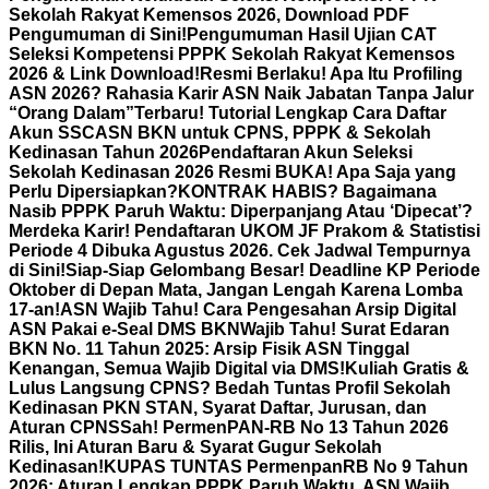
Sekolah Rakyat Kemensos 2026, Download PDF
Pengumuman di Sini!
Pengumuman Hasil Ujian CAT
Seleksi Kompetensi PPPK Sekolah Rakyat Kemensos
2026 & Link Download!
Resmi Berlaku! Apa Itu Profiling
ASN 2026? Rahasia Karir ASN Naik Jabatan Tanpa Jalur
“Orang Dalam”
Terbaru! Tutorial Lengkap Cara Daftar
Akun SSCASN BKN untuk CPNS, PPPK & Sekolah
Kedinasan Tahun 2026
Pendaftaran Akun Seleksi
Sekolah Kedinasan 2026 Resmi BUKA! Apa Saja yang
Perlu Dipersiapkan?
KONTRAK HABIS? Bagaimana
Nasib PPPK Paruh Waktu: Diperpanjang Atau ‘Dipecat’?
Merdeka Karir! Pendaftaran UKOM JF Prakom & Statistisi
Periode 4 Dibuka Agustus 2026. Cek Jadwal Tempurnya
di Sini!
Siap-Siap Gelombang Besar! Deadline KP Periode
Oktober di Depan Mata, Jangan Lengah Karena Lomba
17-an!
ASN Wajib Tahu! Cara Pengesahan Arsip Digital
ASN Pakai e-Seal DMS BKN
Wajib Tahu! Surat Edaran
BKN No. 11 Tahun 2025: Arsip Fisik ASN Tinggal
Kenangan, Semua Wajib Digital via DMS!
Kuliah Gratis &
Lulus Langsung CPNS? Bedah Tuntas Profil Sekolah
Kedinasan PKN STAN, Syarat Daftar, Jurusan, dan
Aturan CPNS
Sah! PermenPAN-RB No 13 Tahun 2026
Rilis, Ini Aturan Baru & Syarat Gugur Sekolah
Kedinasan!
KUPAS TUNTAS PermenpanRB No 9 Tahun
2026: Aturan Lengkap PPPK Paruh Waktu, ASN Wajib