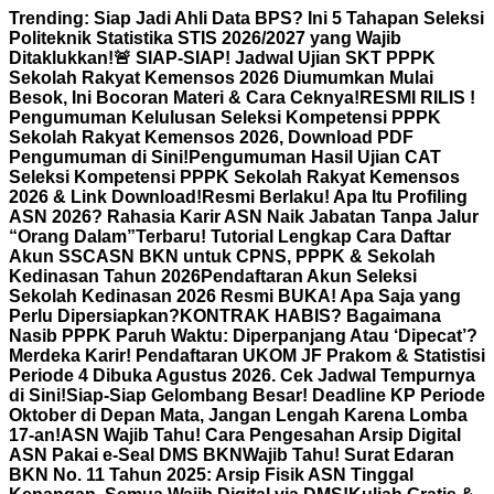
Skip
Trending:
Siap Jadi Ahli Data BPS? Ini 5 Tahapan Seleksi
to
Politeknik Statistika STIS 2026/2027 yang Wajib
content
Ditaklukkan!
🚨 SIAP-SIAP! Jadwal Ujian SKT PPPK
Sekolah Rakyat Kemensos 2026 Diumumkan Mulai
Besok, Ini Bocoran Materi & Cara Ceknya!
RESMI RILIS !
Pengumuman Kelulusan Seleksi Kompetensi PPPK
Sekolah Rakyat Kemensos 2026, Download PDF
Pengumuman di Sini!
Pengumuman Hasil Ujian CAT
Seleksi Kompetensi PPPK Sekolah Rakyat Kemensos
2026 & Link Download!
Resmi Berlaku! Apa Itu Profiling
ASN 2026? Rahasia Karir ASN Naik Jabatan Tanpa Jalur
“Orang Dalam”
Terbaru! Tutorial Lengkap Cara Daftar
Akun SSCASN BKN untuk CPNS, PPPK & Sekolah
Kedinasan Tahun 2026
Pendaftaran Akun Seleksi
Sekolah Kedinasan 2026 Resmi BUKA! Apa Saja yang
Perlu Dipersiapkan?
KONTRAK HABIS? Bagaimana
Nasib PPPK Paruh Waktu: Diperpanjang Atau ‘Dipecat’?
Merdeka Karir! Pendaftaran UKOM JF Prakom & Statistisi
Periode 4 Dibuka Agustus 2026. Cek Jadwal Tempurnya
di Sini!
Siap-Siap Gelombang Besar! Deadline KP Periode
Oktober di Depan Mata, Jangan Lengah Karena Lomba
17-an!
ASN Wajib Tahu! Cara Pengesahan Arsip Digital
ASN Pakai e-Seal DMS BKN
Wajib Tahu! Surat Edaran
BKN No. 11 Tahun 2025: Arsip Fisik ASN Tinggal