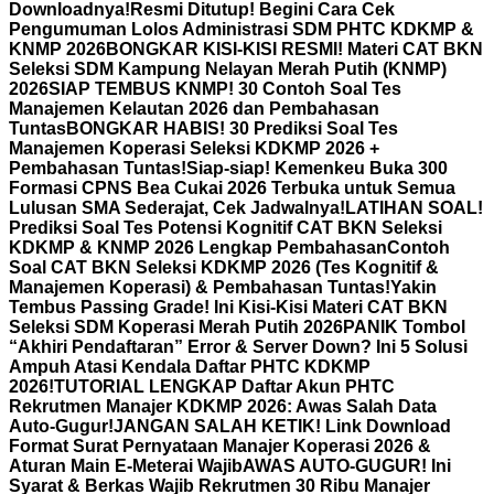
Downloadnya!
Resmi Ditutup! Begini Cara Cek
Pengumuman Lolos Administrasi SDM PHTC KDKMP &
KNMP 2026
BONGKAR KISI-KISI RESMI! Materi CAT BKN
Seleksi SDM Kampung Nelayan Merah Putih (KNMP)
2026
SIAP TEMBUS KNMP! 30 Contoh Soal Tes
Manajemen Kelautan 2026 dan Pembahasan
Tuntas
BONGKAR HABIS! 30 Prediksi Soal Tes
Manajemen Koperasi Seleksi KDKMP 2026 +
Pembahasan Tuntas!
Siap-siap! Kemenkeu Buka 300
Formasi CPNS Bea Cukai 2026 Terbuka untuk Semua
Lulusan SMA Sederajat, Cek Jadwalnya!
LATIHAN SOAL!
Prediksi Soal Tes Potensi Kognitif CAT BKN Seleksi
KDKMP & KNMP 2026 Lengkap Pembahasan
Contoh
Soal CAT BKN Seleksi KDKMP 2026 (Tes Kognitif &
Manajemen Koperasi) & Pembahasan Tuntas!
Yakin
Tembus Passing Grade! Ini Kisi-Kisi Materi CAT BKN
Seleksi SDM Koperasi Merah Putih 2026
PANIK Tombol
“Akhiri Pendaftaran” Error & Server Down? Ini 5 Solusi
Ampuh Atasi Kendala Daftar PHTC KDKMP
2026!
TUTORIAL LENGKAP Daftar Akun PHTC
Rekrutmen Manajer KDKMP 2026: Awas Salah Data
Auto-Gugur!
JANGAN SALAH KETIK! Link Download
Format Surat Pernyataan Manajer Koperasi 2026 &
Aturan Main E-Meterai Wajib
AWAS AUTO-GUGUR! Ini
Syarat & Berkas Wajib Rekrutmen 30 Ribu Manajer