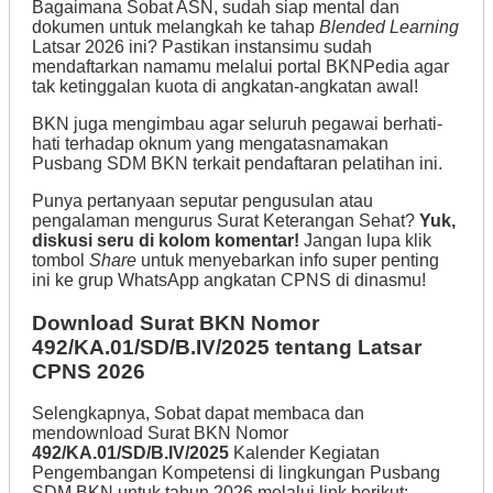
Bagaimana Sobat ASN, sudah siap mental dan
dokumen untuk melangkah ke tahap
Blended Learning
Latsar 2026 ini? Pastikan instansimu sudah
mendaftarkan namamu melalui portal BKNPedia agar
tak ketinggalan kuota di angkatan-angkatan awal!
BKN juga mengimbau agar seluruh pegawai berhati-
hati terhadap oknum yang mengatasnamakan
Pusbang SDM BKN terkait pendaftaran pelatihan ini.
Punya pertanyaan seputar pengusulan atau
pengalaman mengurus Surat Keterangan Sehat?
Yuk,
diskusi seru di kolom komentar!
Jangan lupa klik
tombol
Share
untuk menyebarkan info super penting
ini ke grup WhatsApp angkatan CPNS di dinasmu!
Download Surat BKN Nomor
492/KA.01/SD/B.IV/2025 tentang Latsar
CPNS 2026
Selengkapnya, Sobat dapat membaca dan
mendownload Surat BKN Nomor
492/KA.01/SD/B.IV/2025
Kalender Kegiatan
Pengembangan Kompetensi di lingkungan Pusbang
SDM BKN untuk tahun 2026 melalui link berikut: