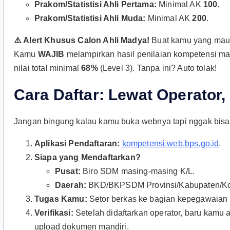
Prakom/Statistisi Ahli Pertama:
Minimal AK
100
.
Prakom/Statistisi Ahli Muda:
Minimal AK
200
.
⚠️ Alert Khusus Calon Ahli Madya!
Buat kamu yang mau 
Kamu
WAJIB
melampirkan hasil penilaian kompetensi man
nilai total minimal
68%
(Level 3)
. Tanpa ini? Auto tolak!
Cara Daftar: Lewat Operator,
Jangan bingung kalau kamu buka webnya tapi nggak bisa d
Aplikasi Pendaftaran:
kompetensi.web.bps.go.id
.
Siapa yang Mendaftarkan?
Pusat:
Biro SDM masing-masing K/L.
Daerah:
BKD/BKPSDM Provinsi/Kabupaten/Ko
Tugas Kamu:
Setor berkas ke bagian kepegawaian i
Verifikasi:
Setelah didaftarkan operator, baru kamu 
upload dokumen mandiri.