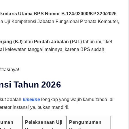
ekretaris Utama BPS Nomor B-124/02000/ΚΡ.320/2026
a Uji Kompetensi Jabatan Fungsional Pranata Komputer,
njang (KJ)
atau
Pindah Jabatan (PJL)
tahun ini, tiket
ai kelewatan tanggal mainnya, karena BPS sudah
strasinya!
ensi Tahun 2026
ikut adalah
timeline
lengkap yang wajib kamu tandai di
rator instansi ya, bukan mandiri!
.
muman
Pelaksanaan Uji
Pengumuman