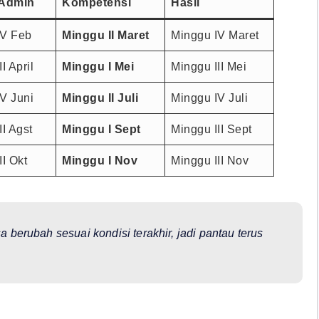
 Admin
Kompetensi
Hasil
IV Feb
Minggu II Maret
Minggu IV Maret
I April
Minggu I Mei
Minggu III Mei
V Juni
Minggu II Juli
Minggu IV Juli
II Agst
Minggu I Sept
Minggu III Sept
II Okt
Minggu I Nov
Minggu III Nov
 berubah sesuai kondisi terakhir, jadi pantau terus