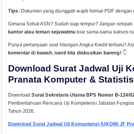
Tips:
Dokumen yang diunggah wajib format PDF dengan
Gimana Sobat ASN? Sudah siap tempur? Jangan simpan in
kantor atau teman sejawatmu
biar sama-sama sukses na
Punya pertanyaan soal hitungan Angka Kredit terbaru? A
komentar di bawah, nanti kita diskusikan bareng!
👇
Download Surat Jadwal Uji 
Pranata Komputer & Statistis
Download
Surat Sekretaris Utama BPS Nomor B-124/0
Pemberitahuan Rencana Uji Kompetensi Jabatan Fungsional 
Tahun 2026.
Download Surat Jadwal Uji Kompetensi (UKOM) JF Pran