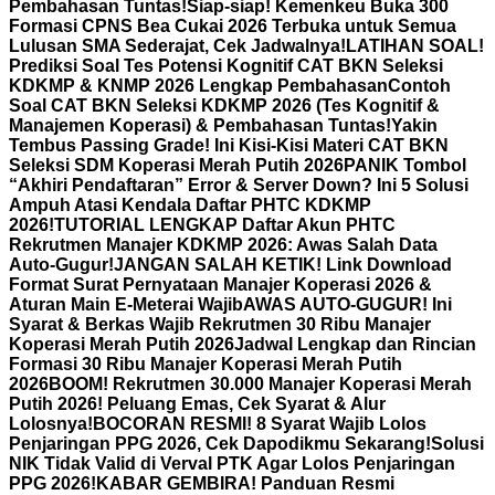
Pembahasan Tuntas!
Siap-siap! Kemenkeu Buka 300
Formasi CPNS Bea Cukai 2026 Terbuka untuk Semua
Lulusan SMA Sederajat, Cek Jadwalnya!
LATIHAN SOAL!
Prediksi Soal Tes Potensi Kognitif CAT BKN Seleksi
KDKMP & KNMP 2026 Lengkap Pembahasan
Contoh
Soal CAT BKN Seleksi KDKMP 2026 (Tes Kognitif &
Manajemen Koperasi) & Pembahasan Tuntas!
Yakin
Tembus Passing Grade! Ini Kisi-Kisi Materi CAT BKN
Seleksi SDM Koperasi Merah Putih 2026
PANIK Tombol
“Akhiri Pendaftaran” Error & Server Down? Ini 5 Solusi
Ampuh Atasi Kendala Daftar PHTC KDKMP
2026!
TUTORIAL LENGKAP Daftar Akun PHTC
Rekrutmen Manajer KDKMP 2026: Awas Salah Data
Auto-Gugur!
JANGAN SALAH KETIK! Link Download
Format Surat Pernyataan Manajer Koperasi 2026 &
Aturan Main E-Meterai Wajib
AWAS AUTO-GUGUR! Ini
Syarat & Berkas Wajib Rekrutmen 30 Ribu Manajer
Koperasi Merah Putih 2026
Jadwal Lengkap dan Rincian
Formasi 30 Ribu Manajer Koperasi Merah Putih
2026
BOOM! Rekrutmen 30.000 Manajer Koperasi Merah
Putih 2026! Peluang Emas, Cek Syarat & Alur
Lolosnya!
BOCORAN RESMI! 8 Syarat Wajib Lolos
Penjaringan PPG 2026, Cek Dapodikmu Sekarang!
Solusi
NIK Tidak Valid di Verval PTK Agar Lolos Penjaringan
PPG 2026!
KABAR GEMBIRA! Panduan Resmi