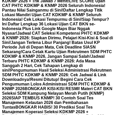
KDKMP 2026 + Trik Jawab 7 Menit!
LIVE SCORE Ujian
CAT PHTC KDKMP & KNMP 2026 Seluruh Indonesia!
Pantau Nilai Sainganmu di Sini!
Daftar Lengkap Titik
Lokasi Mandiri Ujian CAT KDKMP & KNMP Seluruh
Indonesia! Cek Lokasi Tempurmu di Sini!
Siap Tempur?
Ini Daftar Lengkap 36 Lokasi Ujian CAT BKN se-
Indonesia Plus Link Google Maps Biar Nggak
Nyasar!
Jadwal CAT Seleksi Kompetensi PHTC KDKMP
& KNMP 2026: Siapkan Dirimu, Pelajari Kisi-Kisi & Soal di
Sini!
Jangan Terlena Libur Panjang! Batas Usul KP
Periode Juli di Depan Mata, Cek Deadline SIASN
Sekarang!
Cara Cetak Kartu Ujian Rekrutmen SDM PHTC
KDKMP & KNMP 2026, Jangan Sampai Salah!
Jadwal
Terbaru PHTC KDKMP & KNMP 2026: Ada Masa
Sanggah 2 Hari, Cek Tahapan Lengkap di
sini!
Pengumuman Hasil Seleksi Administrasi Rekrutmen
SDM PHTC KDKMP & KNMP 2026: Cek Jadwal & Link
Downloadnya!
Resmi Ditutup! Begini Cara Cek
Pengumuman Lolos Administrasi SDM PHTC KDKMP &
KNMP 2026
BONGKAR KISI-KISI RESMI! Materi CAT BKN
Seleksi SDM Kampung Nelayan Merah Putih (KNMP)
2026
SIAP TEMBUS KNMP! 30 Contoh Soal Tes
Manajemen Kelautan 2026 dan Pembahasan
Tuntas
BONGKAR HABIS! 30 Prediksi Soal Tes
Manajemen Koperasi Seleksi KDKMP 2026 +