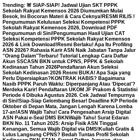
Skip
Trending:
🚨 SIAP-SIAP! Jadwal Ujian SKT PPPK
to
Sekolah Rakyat Kemensos 2026 Diumumkan Mulai
content
Besok, Ini Bocoran Materi & Cara Ceknya!
RESMI RILIS !
Pengumuman Kelulusan Seleksi Kompetensi PPPK
Sekolah Rakyat Kemensos 2026, Download PDF
Pengumuman di Sini!
Pengumuman Hasil Ujian CAT
Seleksi Kompetensi PPPK Sekolah Rakyat Kemensos
2026 & Link Download!
Resmi Berlaku! Apa Itu Profiling
ASN 2026? Rahasia Karir ASN Naik Jabatan Tanpa Jalur
“Orang Dalam”
Terbaru! Tutorial Lengkap Cara Daftar
Akun SSCASN BKN untuk CPNS, PPPK & Sekolah
Kedinasan Tahun 2026
Pendaftaran Akun Seleksi
Sekolah Kedinasan 2026 Resmi BUKA! Apa Saja yang
Perlu Dipersiapkan?
KONTRAK HABIS? Bagaimana
Nasib PPPK Paruh Waktu: Diperpanjang Atau ‘Dipecat’?
Merdeka Karir! Pendaftaran UKOM JF Prakom & Statistisi
Periode 4 Dibuka Agustus 2026. Cek Jadwal Tempurnya
di Sini!
Siap-Siap Gelombang Besar! Deadline KP Periode
Oktober di Depan Mata, Jangan Lengah Karena Lomba
17-an!
ASN Wajib Tahu! Cara Pengesahan Arsip Digital
ASN Pakai e-Seal DMS BKN
Wajib Tahu! Surat Edaran
BKN No. 11 Tahun 2025: Arsip Fisik ASN Tinggal
Kenangan, Semua Wajib Digital via DMS!
Kuliah Gratis &
Lulus Langsung CPNS? Bedah Tuntas Profil Sekolah