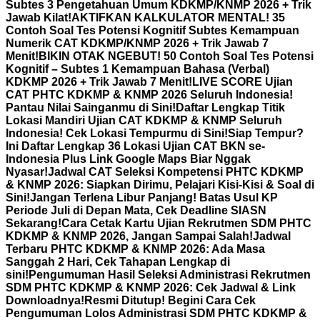
Subtes 3 Pengetahuan Umum KDKMP/KNMP 2026 + Trik
Jawab Kilat!
AKTIFKAN KALKULATOR MENTAL! 35
Contoh Soal Tes Potensi Kognitif Subtes Kemampuan
Numerik CAT KDKMP/KNMP 2026 + Trik Jawab 7
Menit!
BIKIN OTAK NGEBUT! 50 Contoh Soal Tes Potensi
Kognitif – Subtes 1 Kemampuan Bahasa (Verbal)
KDKMP 2026 + Trik Jawab 7 Menit!
LIVE SCORE Ujian
CAT PHTC KDKMP & KNMP 2026 Seluruh Indonesia!
Pantau Nilai Sainganmu di Sini!
Daftar Lengkap Titik
Lokasi Mandiri Ujian CAT KDKMP & KNMP Seluruh
Indonesia! Cek Lokasi Tempurmu di Sini!
Siap Tempur?
Ini Daftar Lengkap 36 Lokasi Ujian CAT BKN se-
Indonesia Plus Link Google Maps Biar Nggak
Nyasar!
Jadwal CAT Seleksi Kompetensi PHTC KDKMP
& KNMP 2026: Siapkan Dirimu, Pelajari Kisi-Kisi & Soal di
Sini!
Jangan Terlena Libur Panjang! Batas Usul KP
Periode Juli di Depan Mata, Cek Deadline SIASN
Sekarang!
Cara Cetak Kartu Ujian Rekrutmen SDM PHTC
KDKMP & KNMP 2026, Jangan Sampai Salah!
Jadwal
Terbaru PHTC KDKMP & KNMP 2026: Ada Masa
Sanggah 2 Hari, Cek Tahapan Lengkap di
sini!
Pengumuman Hasil Seleksi Administrasi Rekrutmen
SDM PHTC KDKMP & KNMP 2026: Cek Jadwal & Link
Downloadnya!
Resmi Ditutup! Begini Cara Cek
Pengumuman Lolos Administrasi SDM PHTC KDKMP &