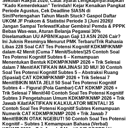
Sekolah Rakyat 2026, Catat Syarat Lengkapnya!
Siapkan
“Kado Kemerdekaan” Terindah! Kejar Kenaikan Pangkat
Periode Agustus, Cek Deadline SIASN di
Sini!
Pertengahan Tahun Masih Stuck? Gaspol Daftar
UKOM JF Prakom & Statistisi Periode 3 (Juni 2026)!
Jangan Sampai Terlewat!
Kabar Gembira! Pemda & PPPK
Bebas Was-was, Aturan Belanja Pegawai 30%
Diselamatkan UU APBN!
Kapan Gaji 13 ASN 2026 Cair?
Ini Juknis Resminya Menurut PMK Terbaru!
Trik Rahasia
Libas 228 Soal CAT Tes Potensi Kognitif KDKMP/KNMP
dalam 42 Menit (Cuma 7 Menit/Subtes!)
25 Contoh Soal
Tes Potensi Kognitif Subtes 6 – Kemampuan
Menentukan Bentuk KDKMP/KNMP 2026 + Trik Selesai
dalam 7 Menit!
AKTIFKAN IMAJINASI 3D MU! 30 Contoh
Soal Tes Potensi Kognitif Subtes 5 – Abstraksi Ruang
(Spasial) CAT KDKMP/KNMP 2026 + Trik Selesai 7
Menit!
BIKIN MATA JELI! 50 Soal Tes Potensi Kognitif
Subtes 4 – Figural (Pola Gambar) CAT KDKMP 2026 +
Trik Selesai 7 Menit!
40 Contoh Soal Tes Potensi Kognitif
Subtes 3 Pengetahuan Umum KDKMP/KNMP 2026 + Trik
Jawab Kilat!
AKTIFKAN KALKULATOR MENTAL! 35
Contoh Soal Tes Potensi Kognitif Subtes Kemampuan
Numerik CAT KDKMP/KNMP 2026 + Trik Jawab 7
Menit!
BIKIN OTAK NGEBUT! 50 Contoh Soal Tes Potensi
Kognitif – Subtes 1 Kemampuan Bahasa (Verbal)