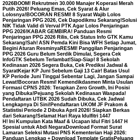
2026
BOOM! Rekrutmen 30.000 Manajer Koperasi Merah
Putih 2026! Peluang Emas, Cek Syarat & Alur
Lolosnya!
BOCORAN RESMI! 8 Syarat Wajib Lolos
Penjaringan PPG 2026, Cek Dapodikmu Sekarang!
Solusi
NIK Tidak Valid di Verval PTK Agar Lolos Penjaringan
PPG 2026!
KABAR GEMBIRA! Panduan Resmi
Penjaringan PPG 2026 Rilis, Cek Status Info GTK Kamu
Sekarang!
Sah! ASN Pemda Kini Bisa WFH Setiap Jumat,
Begini Aturan Resminya
RESMI! Panggilan Penjaringan
PPG 2026 Guru Belum Serdik Dimulai, Segera Cek
InfoGTK Sebelum Terlambat!
Siap-Siap! 8 Sekolah
Kedinasan 2026 Segera Buka, Cek Prediksi Jadwal &
Syarat
Kejar KP Juni Sebelum Gaji 13 Cair! Batas Usul
KP Periode Juni Tinggal Sebentar Lagi, Jangan Sampai
Lewat!
Bocoran Resmi! Kemendikdasmen Minta Usulan
Formasi CPNS 2026: Terapkan Zero Growth, Ini Posisi
yang Dibuka!
Pejuang Sekolah Kedinasan Waspada!
Pendaftaran UTBK 2026 Sudah Dibuka, Cek Jadwal
Lengkapnya Di Sini!
Pendaftaran UKOM JF Prakom &
Statistisi Periode 2 Dibuka April 2026! Siapkan Berkas
dari Sekarang!
Selamat Hari Raya Idulfitri 1447
H! Ini Kumpulan Kata Maaf & Ucapan Idul Fitri 1447 H
Spesial untuk Abdi Negara
Download Format Surat
Lamaran Seleksi Mutasi PNS Kementerian Haji 2026:
Panduan Lengkap + Download Template Gratis
Peluang