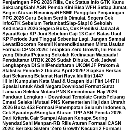
Penjaringan PPG 2026 Rilis, Cek Status Info GTK Kamu
Sekarang!
Sah! ASN Pemda Kini Bisa WFH Setiap Jumat,
Begini Aturan Resminya
RESMI! Panggilan Penjaringan
PPG 2026 Guru Belum Serdik Dimulai, Segera Cek
InfoGTK Sebelum Terlambat!
Siap-Siap! 8 Sekolah
Kedinasan 2026 Segera Buka, Cek Prediksi Jadwal &
Syarat
Kejar KP Juni Sebelum Gaji 13 Cair! Batas Usul
KP Periode Juni Tinggal Sebentar Lagi, Jangan Sampai
Lewat!
Bocoran Resmi! Kemendikdasmen Minta Usulan
Formasi CPNS 2026: Terapkan Zero Growth, Ini Posisi
yang Dibuka!
Pejuang Sekolah Kedinasan Waspada!
Pendaftaran UTBK 2026 Sudah Dibuka, Cek Jadwal
Lengkapnya Di Sini!
Pendaftaran UKOM JF Prakom &
Statistisi Periode 2 Dibuka April 2026! Siapkan Berkas
dari Sekarang!
Selamat Hari Raya Idulfitri 1447
H! Ini Kumpulan Kata Maaf & Ucapan Idul Fitri 1447 H
Spesial untuk Abdi Negara
Download Format Surat
Lamaran Seleksi Mutasi PNS Kementerian Haji 2026:
Panduan Lengkap + Download Template Gratis
Peluang
Emas! Seleksi Mutasi PNS Kementerian Haji dan Umrah
2026 Buka 453 Formasi Penempatan Seluruh Indonesia,
Cek Syaratnya!
Bongkar Aturan TPP ASN Pemda 2026:
Dari Kriteria Cair Sampai Alasan Kenapa Sering
Nyendat!
Sah! Menpan-RB Rilis Aturan Formasi CASN
2026: Berlaku Sistem ‘Zero Growth’ Kecuali 2 Formasi