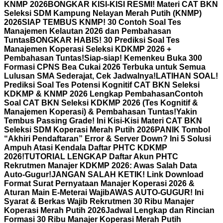
KNMP 2026
BONGKAR KISI-KISI RESMI! Materi CAT BKN
Seleksi SDM Kampung Nelayan Merah Putih (KNMP)
2026
SIAP TEMBUS KNMP! 30 Contoh Soal Tes
Manajemen Kelautan 2026 dan Pembahasan
Tuntas
BONGKAR HABIS! 30 Prediksi Soal Tes
Manajemen Koperasi Seleksi KDKMP 2026 +
Pembahasan Tuntas!
Siap-siap! Kemenkeu Buka 300
Formasi CPNS Bea Cukai 2026 Terbuka untuk Semua
Lulusan SMA Sederajat, Cek Jadwalnya!
LATIHAN SOAL!
Prediksi Soal Tes Potensi Kognitif CAT BKN Seleksi
KDKMP & KNMP 2026 Lengkap Pembahasan
Contoh
Soal CAT BKN Seleksi KDKMP 2026 (Tes Kognitif &
Manajemen Koperasi) & Pembahasan Tuntas!
Yakin
Tembus Passing Grade! Ini Kisi-Kisi Materi CAT BKN
Seleksi SDM Koperasi Merah Putih 2026
PANIK Tombol
“Akhiri Pendaftaran” Error & Server Down? Ini 5 Solusi
Ampuh Atasi Kendala Daftar PHTC KDKMP
2026!
TUTORIAL LENGKAP Daftar Akun PHTC
Rekrutmen Manajer KDKMP 2026: Awas Salah Data
Auto-Gugur!
JANGAN SALAH KETIK! Link Download
Format Surat Pernyataan Manajer Koperasi 2026 &
Aturan Main E-Meterai Wajib
AWAS AUTO-GUGUR! Ini
Syarat & Berkas Wajib Rekrutmen 30 Ribu Manajer
Koperasi Merah Putih 2026
Jadwal Lengkap dan Rincian
Formasi 30 Ribu Manajer Koperasi Merah Putih