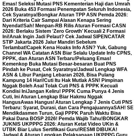
Emas! Seleksi Mutasi PNS Kementerian Haji dan Umrah
2026 Buka 453 Formasi Penempatan Seluruh Indonesia,
Cek Syaratnya!
Bongkar Aturan TPP ASN Pemda 2026:
Dari Kriteria Cair Sampai Alasan Kenapa Sering
Nyendat!
Sah! Menpan-RB Rilis Aturan Formasi CASN
2026: Berlaku Sistem ‘Zero Growth’ Kecuali 2 Formasi
Ini!
Anak Ingin Jadi Pelaut? Cek Jadwal SIPENCATAR
STIP Jakarta 2026 Jalur Mandiri Sebelum
Terlambat!
Capek Kena Hoaks Info ASN? Yuk, Gabung
Channel WA Catatan ASN Biar Selalu Update Info CPNS,
PPPK, dan Aturan ASN Terbaru!
Peluang Emas!
Kemenkop Buka Mutasi Besar-besaran Buat PNS
Pindah ke Pusat, Cek Syaratnya!
Jadwal Lengkap WFA
ASN & Libur Panjang Lebaran 2026, Bisa Pulang
Kampung 14 Hari!
Cuti Itu Hak Mutlak ASN! Pimpinan
Nggak Boleh Asal Tolak Cuti PNS & PPPK Kecuali
Kondisi Ini
Jangan Keliru! PPPK Cuma Punya 4 Jenis
Cuti, Ini Aturan Lengkap Biar Hakmu Nggak
Hangus
Awas Hangus! Aturan Lengkap 7 Jenis Cuti PNS
Terbaru: Syarat, Durasi, dan Cara Pengajuannya
SAH! SE
Mendikdasmen Turun, Gaji PPPK Paruh Waktu Bisa
Pakai Dana BOSP 2026! Pemda Wajib Tahu!
BONGKAR
JUKNIS UKPPPG 2026: Aturan Ketat Video UKin &
UTBK Biar Lulus Sertifikasi Guru!
RESMI DIBUKA!
Jadwal & Aturan Lengkap Pelaksanaan UKPPPG Guru