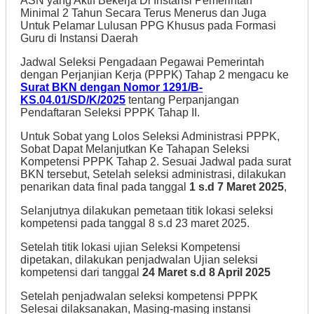
ASN yang Aktif Bekerja Di Instansi Pemerintah
Minimal 2 Tahun Secara Terus Menerus dan Juga
Untuk Pelamar Lulusan PPG Khusus pada Formasi
Guru di Instansi Daerah
Jadwal Seleksi Pengadaan Pegawai Pemerintah
dengan Perjanjian Kerja (PPPK) Tahap 2 mengacu ke
Surat BKN dengan Nomor 1291/B-
KS.04.01/SD/K/2025
tentang Perpanjangan
Pendaftaran Seleksi PPPK Tahap II.
Untuk Sobat yang Lolos Seleksi Administrasi PPPK,
Sobat Dapat Melanjutkan Ke Tahapan Seleksi
Kompetensi PPPK Tahap 2. Sesuai Jadwal pada surat
BKN tersebut, Setelah seleksi administrasi, dilakukan
penarikan data final pada tanggal
1 s.d 7 Maret 2025
,
Selanjutnya dilakukan pemetaan titik lokasi seleksi
kompetensi pada tanggal 8 s.d 23 maret 2025.
Setelah titik lokasi ujian Seleksi Kompetensi
dipetakan, dilakukan penjadwalan Ujian seleksi
kompetensi dari tanggal
24 Maret s.d 8 April 2025
Setelah penjadwalan seleksi kompetensi PPPK
Selesai dilaksanakan, Masing-masing instansi