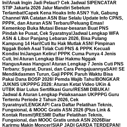
Ini!
Anak Ingin Jadi Pelaut? Cek Jadwal SIPENCATAR
STIP Jakarta 2026 Jalur Mandiri Sebelum
Terlambat!
Capek Kena Hoaks Info ASN? Yuk, Gabung
Channel WA Catatan ASN Biar Selalu Update Info CPNS,
PPPK, dan Aturan ASN Terbaru!
Peluang Emas!
Kemenkop Buka Mutasi Besar-besaran Buat PNS
Pindah ke Pusat, Cek Syaratnya!
Jadwal Lengkap WFA
ASN & Libur Panjang Lebaran 2026, Bisa Pulang
Kampung 14 Hari!
Cuti Itu Hak Mutlak ASN! Pimpinan
Nggak Boleh Asal Tolak Cuti PNS & PPPK Kecuali
Kondisi Ini
Jangan Keliru! PPPK Cuma Punya 4 Jenis
Cuti, Ini Aturan Lengkap Biar Hakmu Nggak
Hangus
Awas Hangus! Aturan Lengkap 7 Jenis Cuti PNS
Terbaru: Syarat, Durasi, dan Cara Pengajuannya
SAH! SE
Mendikdasmen Turun, Gaji PPPK Paruh Waktu Bisa
Pakai Dana BOSP 2026! Pemda Wajib Tahu!
BONGKAR
JUKNIS UKPPPG 2026: Aturan Ketat Video UKin &
UTBK Biar Lulus Sertifikasi Guru!
RESMI DIBUKA!
Jadwal & Aturan Lengkap Pelaksanaan UKPPPG Guru
Tertentu Periode 2 Tahun 2026, Cek
Syaratnya!
LENGKAP! Cara Daftar Pelatihan Teknis,
Fungsional, & MOOC Gratis ASN 2026 (Plus Link &
Kontak Resmi!)
RESMI! Daftar Pelatihan Teknis,
Fungsional, dan MOOC Gratis untuk ASN 2026Biar
Karirmu Makin Moncer!
SIAP JADI GARDA TERDEPAN!