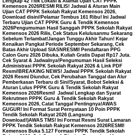
Lengkap 42 Titik Lokasi & Alamat Ujian CAT PPPK
Kemensos 2026
RESMI RILIS! Jadwal & Aturan Main
Ujian CAT PPPK Sekolah Rakyat Kemensos 2026,
Download disini!
Pelamar Tembus 161 Ribu! Ini Jadwal
Terbaru Ujian CAT PPPK Guru & Tendik Kemensos
2026
Pengumuman Hasil Sanggah PPPK Sekolah Rakyat
Kemensos 2026 Rilis, Cek Status Kelulusanmu Sekarang
Sebelum Terlambat!
Jangan Tunggu Akhir Tahun! Kejar
Kenaikan Pangkat Periode September Sekarang, Cek
Batas Akhir Upload SIASN
RESMI! Pendaftaran PPG
Calon Guru 2026 Dibuka, Kuliah Gratis Dapat Rp17 Juta.
Cek Syarat & Jadwalnya!
Pengumuman Hasil Seleksi
Administrasi PPPK Sekolah Rakyat 2026 & Link PDF
Resmi!
BREAKING NEWS! Jadwal PPPK Sekolah Rakyat
2026 Resmi Diundur, Cek Perubahan Tanggal dan Alur
Pemberkasan Terbaru di Sini!
Syarat, Bobot Seleksi &
Aturan Lulus PPPK Guru & Tendik Sekolah Rakyat
Kemensos 2026
Resmi! Jadwal Lengkap dan Syarat
Rekrutmen PPPK Guru & Tendik Sekolah Rakyat
Kemensos 2026, Catat Tanggal Pentingnya!
AWAS
GUGUR! Ini Format Surat Pernyataan 10 Poin PPPK
Tendik Sekolah Rakyat 2026 (Langsung
Download!)
AWAS TMS! Ini Format Resmi Surat Lamaran
PPPK Tendik Sekolah Rakyat Kemensos 2026
RESMI!
Kemensos Buka 5.127 Formasi PPPK Tendik Sekolah