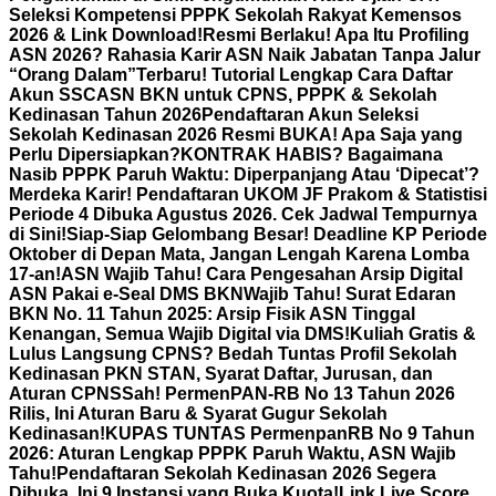
Seleksi Kompetensi PPPK Sekolah Rakyat Kemensos
2026 & Link Download!
Resmi Berlaku! Apa Itu Profiling
ASN 2026? Rahasia Karir ASN Naik Jabatan Tanpa Jalur
“Orang Dalam”
Terbaru! Tutorial Lengkap Cara Daftar
Akun SSCASN BKN untuk CPNS, PPPK & Sekolah
Kedinasan Tahun 2026
Pendaftaran Akun Seleksi
Sekolah Kedinasan 2026 Resmi BUKA! Apa Saja yang
Perlu Dipersiapkan?
KONTRAK HABIS? Bagaimana
Nasib PPPK Paruh Waktu: Diperpanjang Atau ‘Dipecat’?
Merdeka Karir! Pendaftaran UKOM JF Prakom & Statistisi
Periode 4 Dibuka Agustus 2026. Cek Jadwal Tempurnya
di Sini!
Siap-Siap Gelombang Besar! Deadline KP Periode
Oktober di Depan Mata, Jangan Lengah Karena Lomba
17-an!
ASN Wajib Tahu! Cara Pengesahan Arsip Digital
ASN Pakai e-Seal DMS BKN
Wajib Tahu! Surat Edaran
BKN No. 11 Tahun 2025: Arsip Fisik ASN Tinggal
Kenangan, Semua Wajib Digital via DMS!
Kuliah Gratis &
Lulus Langsung CPNS? Bedah Tuntas Profil Sekolah
Kedinasan PKN STAN, Syarat Daftar, Jurusan, dan
Aturan CPNS
Sah! PermenPAN-RB No 13 Tahun 2026
Rilis, Ini Aturan Baru & Syarat Gugur Sekolah
Kedinasan!
KUPAS TUNTAS PermenpanRB No 9 Tahun
2026: Aturan Lengkap PPPK Paruh Waktu, ASN Wajib
Tahu!
Pendaftaran Sekolah Kedinasan 2026 Segera
Dibuka, Ini 9 Instansi yang Buka Kuota!
Link Live Score