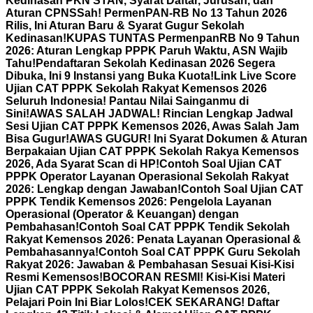
Kedinasan PKN STAN, Syarat Daftar, Jurusan, dan
Aturan CPNS
Sah! PermenPAN-RB No 13 Tahun 2026
Rilis, Ini Aturan Baru & Syarat Gugur Sekolah
Kedinasan!
KUPAS TUNTAS PermenpanRB No 9 Tahun
2026: Aturan Lengkap PPPK Paruh Waktu, ASN Wajib
Tahu!
Pendaftaran Sekolah Kedinasan 2026 Segera
Dibuka, Ini 9 Instansi yang Buka Kuota!
Link Live Score
Ujian CAT PPPK Sekolah Rakyat Kemensos 2026
Seluruh Indonesia! Pantau Nilai Sainganmu di
Sini!
AWAS SALAH JADWAL! Rincian Lengkap Jadwal
Sesi Ujian CAT PPPK Kemensos 2026, Awas Salah Jam
Bisa Gugur!
AWAS GUGUR! Ini Syarat Dokumen & Aturan
Berpakaian Ujian CAT PPPK Sekolah Rakya Kemensos
2026, Ada Syarat Scan di HP!
Contoh Soal Ujian CAT
PPPK Operator Layanan Operasional Sekolah Rakyat
2026: Lengkap dengan Jawaban!
Contoh Soal Ujian CAT
PPPK Tendik Kemensos 2026: Pengelola Layanan
Operasional (Operator & Keuangan) dengan
Pembahasan!
Contoh Soal CAT PPPK Tendik Sekolah
Rakyat Kemensos 2026: Penata Layanan Operasional &
Pembahasannya!
Contoh Soal CAT PPPK Guru Sekolah
Rakyat 2026: Jawaban & Pembahasan Sesuai Kisi-Kisi
Resmi Kemensos!
BOCORAN RESMI! Kisi-Kisi Materi
Ujian CAT PPPK Sekolah Rakyat Kemensos 2026,
Pelajari Poin Ini Biar Lolos!
CEK SEKARANG! Daftar