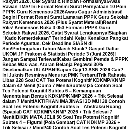
Rakyat 2026, Cek Syarat & Rincian Formasinya!
Awas
Rawan TMS! Ini Format Resmi Surat Pernyataan 10 Poin
PPPK Guru Kemensos 2026
Awas Gugur Administrasi!
Begini Format Resmi Surat Lamaran PPPK Guru Sekolah
Rakyat Kemensos 2026 (Plus Syarat Meterai!)
Resmi
Rilis! Kemensos Buka 3.053 Formasi PPPK Guru
Sekolah Rakyat 2026, Catat Syarat Lengkapnya!
Siapkan
“Kado Kemerdekaan” Terindah! Kejar Kenaikan Pangkat
Periode Agustus, Cek Deadline SIASN di
Sini!
Pertengahan Tahun Masih Stuck? Gaspol Daftar
UKOM JF Prakom & Statistisi Periode 3 (Juni 2026)!
Jangan Sampai Terlewat!
Kabar Gembira! Pemda & PPPK
Bebas Was-was, Aturan Belanja Pegawai 30%
Diselamatkan UU APBN!
Kapan Gaji 13 ASN 2026 Cair?
Ini Juknis Resminya Menurut PMK Terbaru!
Trik Rahasia
Libas 228 Soal CAT Tes Potensi Kognitif KDKMP/KNMP
dalam 42 Menit (Cuma 7 Menit/Subtes!)
25 Contoh Soal
Tes Potensi Kognitif Subtes 6 – Kemampuan
Menentukan Bentuk KDKMP/KNMP 2026 + Trik Selesai
dalam 7 Menit!
AKTIFKAN IMAJINASI 3D MU! 30 Contoh
Soal Tes Potensi Kognitif Subtes 5 – Abstraksi Ruang
(Spasial) CAT KDKMP/KNMP 2026 + Trik Selesai 7
Menit!
BIKIN MATA JELI! 50 Soal Tes Potensi Kognitif
Subtes 4 – Figural (Pola Gambar) CAT KDKMP 2026 +
Trik Selesai 7 Menit!
40 Contoh Soal Tes Potensi Kognitif