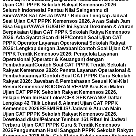
Ujian CAT PPPK Sekolah Rakyat Kemensos 2026
Seluruh Indonesia! Pantau Nilai Sainganmu di
Sini!
AWAS SALAH JADWAL! Rincian Lengkap Jadwal
Sesi Ujian CAT PPPK Kemensos 2026, Awas Salah Jam
Bisa Gugur!
AWAS GUGUR! Ini Syarat Dokumen & Aturan
Berpakaian Ujian CAT PPPK Sekolah Rakya Kemensos
2026, Ada Syarat Scan di HP!
Contoh Soal Ujian CAT
PPPK Operator Layanan Operasional Sekolah Rakyat
2026: Lengkap dengan Jawaban!
Contoh Soal Ujian CAT
PPPK Tendik Kemensos 2026: Pengelola Layanan
Operasional (Operator & Keuangan) dengan
Pembahasan!
Contoh Soal CAT PPPK Tendik Sekolah
Rakyat Kemensos 2026: Penata Layanan Operasional &
Pembahasannya!
Contoh Soal CAT PPPK Guru Sekolah
Rakyat 2026: Jawaban & Pembahasan Sesuai Kisi-Kisi
Resmi Kemensos!
BOCORAN RESMI! Kisi-Kisi Materi
Ujian CAT PPPK Sekolah Rakyat Kemensos 2026,
Pelajari Poin Ini Biar Lolos!
CEK SEKARANG! Daftar
Lengkap 42 Titik Lokasi & Alamat Ujian CAT PPPK
Kemensos 2026
RESMI RILIS! Jadwal & Aturan Main
Ujian CAT PPPK Sekolah Rakyat Kemensos 2026,
Download disini!
Pelamar Tembus 161 Ribu! Ini Jadwal
Terbaru Ujian CAT PPPK Guru & Tendik Kemensos
2026
Pengumuman Hasil Sanggah PPPK Sekolah Rakyat
Kemensos 2026 Rilis, Cek Status Kelulusanmu Sekarang