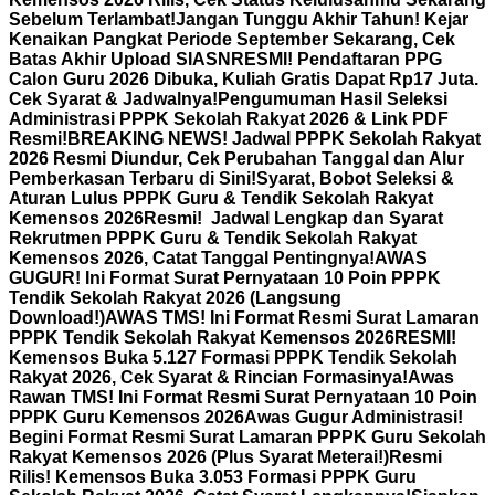
Sebelum Terlambat!
Jangan Tunggu Akhir Tahun! Kejar
Kenaikan Pangkat Periode September Sekarang, Cek
Batas Akhir Upload SIASN
RESMI! Pendaftaran PPG
Calon Guru 2026 Dibuka, Kuliah Gratis Dapat Rp17 Juta.
Cek Syarat & Jadwalnya!
Pengumuman Hasil Seleksi
Administrasi PPPK Sekolah Rakyat 2026 & Link PDF
Resmi!
BREAKING NEWS! Jadwal PPPK Sekolah Rakyat
2026 Resmi Diundur, Cek Perubahan Tanggal dan Alur
Pemberkasan Terbaru di Sini!
Syarat, Bobot Seleksi &
Aturan Lulus PPPK Guru & Tendik Sekolah Rakyat
Kemensos 2026
Resmi! Jadwal Lengkap dan Syarat
Rekrutmen PPPK Guru & Tendik Sekolah Rakyat
Kemensos 2026, Catat Tanggal Pentingnya!
AWAS
GUGUR! Ini Format Surat Pernyataan 10 Poin PPPK
Tendik Sekolah Rakyat 2026 (Langsung
Download!)
AWAS TMS! Ini Format Resmi Surat Lamaran
PPPK Tendik Sekolah Rakyat Kemensos 2026
RESMI!
Kemensos Buka 5.127 Formasi PPPK Tendik Sekolah
Rakyat 2026, Cek Syarat & Rincian Formasinya!
Awas
Rawan TMS! Ini Format Resmi Surat Pernyataan 10 Poin
PPPK Guru Kemensos 2026
Awas Gugur Administrasi!
Begini Format Resmi Surat Lamaran PPPK Guru Sekolah
Rakyat Kemensos 2026 (Plus Syarat Meterai!)
Resmi
Rilis! Kemensos Buka 3.053 Formasi PPPK Guru