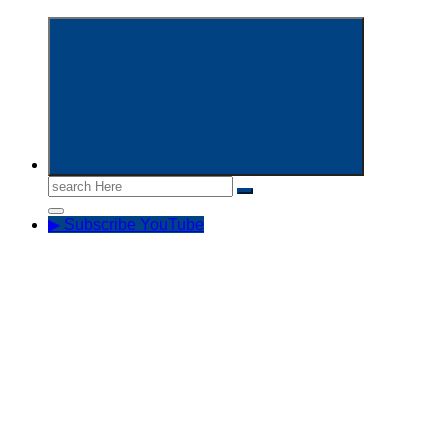
Informasi Aparatur Sipil Negara
Search
for:
▶ Subscribe YouTube