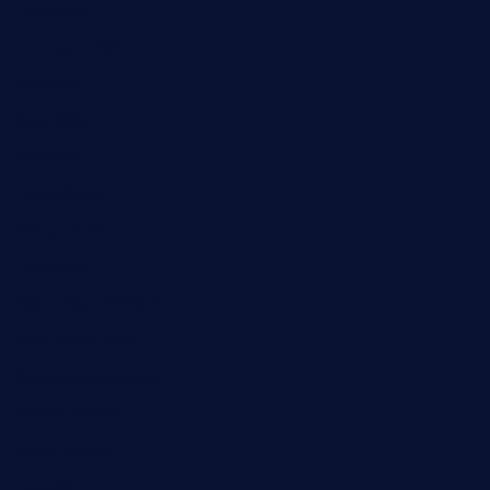
Download
Formasi CASN
Info ASN
Karir ASN
Pelatihan
Pendidikan
Pengumuman
Peraturan
Rekrutmen KDKMP
Rekrutmen Polri
Sekolah Kedinasan
Seleksi CASN
Surat Edaran
Tutorial