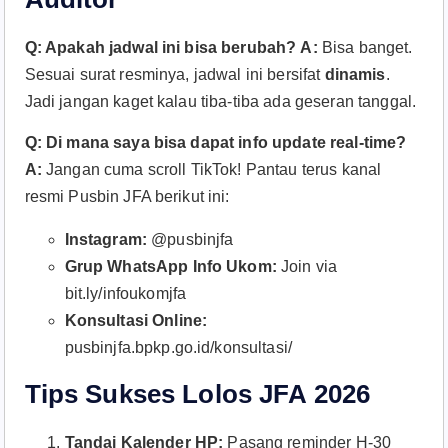
Q: Apakah jadwal ini bisa berubah?
A:
Bisa banget.
Sesuai surat resminya, jadwal ini bersifat
dinamis
.
Jadi jangan kaget kalau tiba-tiba ada geseran tanggal.
Q: Di mana saya bisa dapat info update real-time?
A:
Jangan cuma scroll TikTok! Pantau terus kanal
resmi Pusbin JFA berikut ini:
Instagram:
@pusbinjfa
Grup WhatsApp Info Ukom:
Join via
bit.ly/infoukomjfa
Konsultasi Online:
pusbinjfa.bpkp.go.id/konsultasi/
Tips Sukses Lolos JFA 2026
Tandai Kalender HP:
Pasang reminder H-30