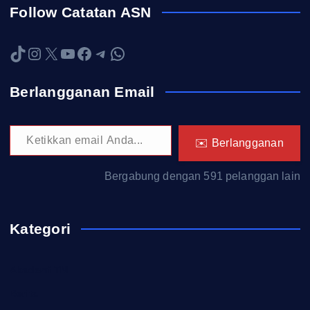
Follow Catatan ASN
TikTok
Instagram
X
YouTube
Facebook
Telegram
WhatsApp
Berlangganan Email
Ketikkan email Anda...
✉️ Berlangganan
Bergabung dengan 591 pelanggan lain
Kategori
Akademi TNI
Berita