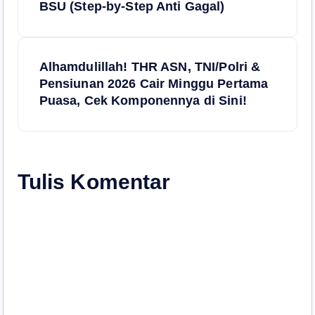
BSU (Step-by-Step Anti Gagal)
v
i
Alhamdulillah! THR ASN, TNI/Polri &
Pensiunan 2026 Cair Minggu Pertama
g
Puasa, Cek Komponennya di Sini!
a
s
Tulis Komentar
i
p
o
s