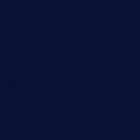
Karir ASN
Pelatihan
Pendidikan
Pengumuman
Peraturan
Rekrutmen KDKMP
Rekrutmen Polri
Sekolah Kedinasan
Seleksi CASN
Surat Edaran
Tutorial
Uji Kompetensi JF
Uncategorized