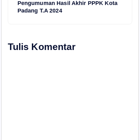
Pengumuman Hasil Akhir PPPK Kota
i
Padang T.A 2024
g
a
Tulis Komentar
s
i
p
o
s