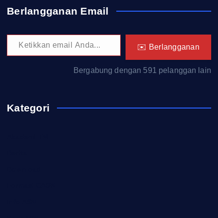
Berlangganan Email
Ketikkan email Anda...
✉️ Berlangganan
Bergabung dengan 591 pelanggan lain
Kategori
Akademi TNI
Berita
Download
Formasi CASN
Info ASN