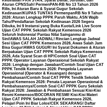
Kedinasan PKN STAN, Syarat Daftar, Jurusan, dan
Aturan CPNS
Sah! PermenPAN-RB No 13 Tahun 2026
Rilis, Ini Aturan Baru & Syarat Gugur Sekolah
Kedinasan!
KUPAS TUNTAS PermenpanRB No 9 Tahun
2026: Aturan Lengkap PPPK Paruh Waktu, ASN Wajib
Tahu!
Pendaftaran Sekolah Kedinasan 2026 Segera
Dibuka, Ini 9 Instansi yang Buka Kuota!
Link Live Score
Ujian CAT PPPK Sekolah Rakyat Kemensos 2026
Seluruh Indonesia! Pantau Nilai Sainganmu di
Sini!
AWAS SALAH JADWAL! Rincian Lengkap Jadwal
Sesi Ujian CAT PPPK Kemensos 2026, Awas Salah Jam
Bisa Gugur!
AWAS GUGUR! Ini Syarat Dokumen & Aturan
Berpakaian Ujian CAT PPPK Sekolah Rakya Kemensos
2026, Ada Syarat Scan di HP!
Contoh Soal Ujian CAT
PPPK Operator Layanan Operasional Sekolah Rakyat
2026: Lengkap dengan Jawaban!
Contoh Soal Ujian CAT
PPPK Tendik Kemensos 2026: Pengelola Layanan
Operasional (Operator & Keuangan) dengan
Pembahasan!
Contoh Soal CAT PPPK Tendik Sekolah
Rakyat Kemensos 2026: Penata Layanan Operasional &
Pembahasannya!
Contoh Soal CAT PPPK Guru Sekolah
Rakyat 2026: Jawaban & Pembahasan Sesuai Kisi-Kisi
Resmi Kemensos!
BOCORAN RESMI! Kisi-Kisi Materi
Ujian CAT PPPK Sekolah Rakyat Kemensos 2026,
Pelajari Poin Ini Biar Lolos!
CEK SEKARANG! Daftar