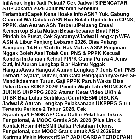
Ini!
Anak Ingin Jadi Pelaut? Cek Jadwal SIPENCATAR
STIP Jakarta 2026 Jalur Mandiri Sebelum
Terlambat!
Capek Kena Hoaks Info ASN? Yuk, Gabung
Channel WA Catatan ASN Biar Selalu Update Info CPNS,
PPPK, dan Aturan ASN Terbaru!
Peluang Emas!
Kemenkop Buka Mutasi Besar-besaran Buat PNS
Pindah ke Pusat, Cek Syaratnya!
Jadwal Lengkap WFA
ASN & Libur Panjang Lebaran 2026, Bisa Pulang
Kampung 14 Hari!
Cuti Itu Hak Mutlak ASN! Pimpinan
Nggak Boleh Asal Tolak Cuti PNS & PPPK Kecuali
Kondisi Ini
Jangan Keliru! PPPK Cuma Punya 4 Jenis
Cuti, Ini Aturan Lengkap Biar Hakmu Nggak
Hangus
Awas Hangus! Aturan Lengkap 7 Jenis Cuti PNS
Terbaru: Syarat, Durasi, dan Cara Pengajuannya
SAH! SE
Mendikdasmen Turun, Gaji PPPK Paruh Waktu Bisa
Pakai Dana BOSP 2026! Pemda Wajib Tahu!
BONGKAR
JUKNIS UKPPPG 2026: Aturan Ketat Video UKin &
UTBK Biar Lulus Sertifikasi Guru!
RESMI DIBUKA!
Jadwal & Aturan Lengkap Pelaksanaan UKPPPG Guru
Tertentu Periode 2 Tahun 2026, Cek
Syaratnya!
LENGKAP! Cara Daftar Pelatihan Teknis,
Fungsional, & MOOC Gratis ASN 2026 (Plus Link &
Kontak Resmi!)
RESMI! Daftar Pelatihan Teknis,
Fungsional, dan MOOC Gratis untuk ASN 2026Biar
Karirmu Makin Moncer!
SIAP JADI GARDA TERDEPAN!