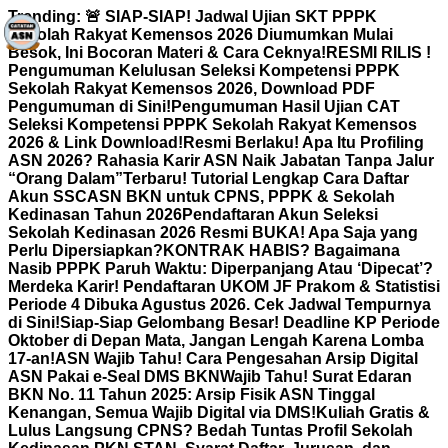
Skip
Trending:
🚨 SIAP-SIAP! Jadwal Ujian SKT PPPK
to
Sekolah Rakyat Kemensos 2026 Diumumkan Mulai
content
Besok, Ini Bocoran Materi & Cara Ceknya!
RESMI RILIS !
Pengumuman Kelulusan Seleksi Kompetensi PPPK
Sekolah Rakyat Kemensos 2026, Download PDF
Pengumuman di Sini!
Pengumuman Hasil Ujian CAT
Seleksi Kompetensi PPPK Sekolah Rakyat Kemensos
2026 & Link Download!
Resmi Berlaku! Apa Itu Profiling
ASN 2026? Rahasia Karir ASN Naik Jabatan Tanpa Jalur
“Orang Dalam”
Terbaru! Tutorial Lengkap Cara Daftar
Akun SSCASN BKN untuk CPNS, PPPK & Sekolah
Kedinasan Tahun 2026
Pendaftaran Akun Seleksi
Sekolah Kedinasan 2026 Resmi BUKA! Apa Saja yang
Perlu Dipersiapkan?
KONTRAK HABIS? Bagaimana
Nasib PPPK Paruh Waktu: Diperpanjang Atau ‘Dipecat’?
Merdeka Karir! Pendaftaran UKOM JF Prakom & Statistisi
Periode 4 Dibuka Agustus 2026. Cek Jadwal Tempurnya
di Sini!
Siap-Siap Gelombang Besar! Deadline KP Periode
Oktober di Depan Mata, Jangan Lengah Karena Lomba
17-an!
ASN Wajib Tahu! Cara Pengesahan Arsip Digital
ASN Pakai e-Seal DMS BKN
Wajib Tahu! Surat Edaran
BKN No. 11 Tahun 2025: Arsip Fisik ASN Tinggal
Kenangan, Semua Wajib Digital via DMS!
Kuliah Gratis &
Lulus Langsung CPNS? Bedah Tuntas Profil Sekolah