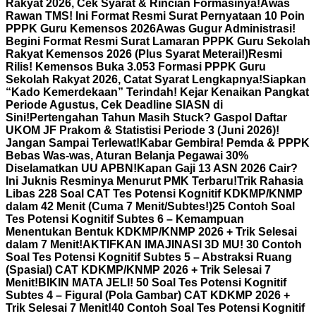
Rakyat 2026, Cek Syarat & Rincian Formasinya!
Awas
Rawan TMS! Ini Format Resmi Surat Pernyataan 10 Poin
PPPK Guru Kemensos 2026
Awas Gugur Administrasi!
Begini Format Resmi Surat Lamaran PPPK Guru Sekolah
Rakyat Kemensos 2026 (Plus Syarat Meterai!)
Resmi
Rilis! Kemensos Buka 3.053 Formasi PPPK Guru
Sekolah Rakyat 2026, Catat Syarat Lengkapnya!
Siapkan
“Kado Kemerdekaan” Terindah! Kejar Kenaikan Pangkat
Periode Agustus, Cek Deadline SIASN di
Sini!
Pertengahan Tahun Masih Stuck? Gaspol Daftar
UKOM JF Prakom & Statistisi Periode 3 (Juni 2026)!
Jangan Sampai Terlewat!
Kabar Gembira! Pemda & PPPK
Bebas Was-was, Aturan Belanja Pegawai 30%
Diselamatkan UU APBN!
Kapan Gaji 13 ASN 2026 Cair?
Ini Juknis Resminya Menurut PMK Terbaru!
Trik Rahasia
Libas 228 Soal CAT Tes Potensi Kognitif KDKMP/KNMP
dalam 42 Menit (Cuma 7 Menit/Subtes!)
25 Contoh Soal
Tes Potensi Kognitif Subtes 6 – Kemampuan
Menentukan Bentuk KDKMP/KNMP 2026 + Trik Selesai
dalam 7 Menit!
AKTIFKAN IMAJINASI 3D MU! 30 Contoh
Soal Tes Potensi Kognitif Subtes 5 – Abstraksi Ruang
(Spasial) CAT KDKMP/KNMP 2026 + Trik Selesai 7
Menit!
BIKIN MATA JELI! 50 Soal Tes Potensi Kognitif
Subtes 4 – Figural (Pola Gambar) CAT KDKMP 2026 +
Trik Selesai 7 Menit!
40 Contoh Soal Tes Potensi Kognitif