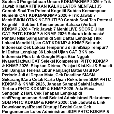
Subtes 3 Pengetahuan Umum KDKMP/KNMP 2026 + Trik
Jawab Kilat!
AKTIFKAN KALKULATOR MENTAL! 35
Contoh Soal Tes Potensi Kognitif Subtes Kemampuan
Numerik CAT KDKMP/KNMP 2026 + Trik Jawab 7
Menit!
BIKIN OTAK NGEBUT! 50 Contoh Soal Tes Potensi
Kognitif – Subtes 1 Kemampuan Bahasa (Verbal)
KDKMP 2026 + Trik Jawab 7 Menit!
LIVE SCORE Ujian
CAT PHTC KDKMP & KNMP 2026 Seluruh Indonesia!
Pantau Nilai Sainganmu di Sini!
Daftar Lengkap Titik
Lokasi Mandiri Ujian CAT KDKMP & KNMP Seluruh
Indonesia! Cek Lokasi Tempurmu di Sini!
Siap Tempur?
Ini Daftar Lengkap 36 Lokasi Ujian CAT BKN se-
Indonesia Plus Link Google Maps Biar Nggak
Nyasar!
Jadwal CAT Seleksi Kompetensi PHTC KDKMP
& KNMP 2026: Siapkan Dirimu, Pelajari Kisi-Kisi & Soal di
Sini!
Jangan Terlena Libur Panjang! Batas Usul KP
Periode Juli di Depan Mata, Cek Deadline SIASN
Sekarang!
Cara Cetak Kartu Ujian Rekrutmen SDM PHTC
KDKMP & KNMP 2026, Jangan Sampai Salah!
Jadwal
Terbaru PHTC KDKMP & KNMP 2026: Ada Masa
Sanggah 2 Hari, Cek Tahapan Lengkap di
sini!
Pengumuman Hasil Seleksi Administrasi Rekrutmen
SDM PHTC KDKMP & KNMP 2026: Cek Jadwal & Link
Downloadnya!
Resmi Ditutup! Begini Cara Cek
Pengumuman Lolos Administrasi SDM PHTC KDKMP &