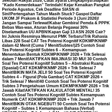
Sekolah Rakyat 2026, Catat Syarat Lengkapnya!
Siapkan
“Kado Kemerdekaan” Terindah! Kejar Kenaikan Pangkat
Periode Agustus, Cek Deadline SIASN di
Sini!
Pertengahan Tahun Masih Stuck? Gaspol Daftar
UKOM JF Prakom & Statistisi Periode 3 (Juni 2026)!
Jangan Sampai Terlewat!
Kabar Gembira! Pemda & PPPK
Bebas Was-was, Aturan Belanja Pegawai 30%
Diselamatkan UU APBN!
Kapan Gaji 13 ASN 2026 Cair?
Ini Juknis Resminya Menurut PMK Terbaru!
Trik Rahasia
Libas 228 Soal CAT Tes Potensi Kognitif KDKMP/KNMP
dalam 42 Menit (Cuma 7 Menit/Subtes!)
25 Contoh Soal
Tes Potensi Kognitif Subtes 6 – Kemampuan
Menentukan Bentuk KDKMP/KNMP 2026 + Trik Selesai
dalam 7 Menit!
AKTIFKAN IMAJINASI 3D MU! 30 Contoh
Soal Tes Potensi Kognitif Subtes 5 – Abstraksi Ruang
(Spasial) CAT KDKMP/KNMP 2026 + Trik Selesai 7
Menit!
BIKIN MATA JELI! 50 Soal Tes Potensi Kognitif
Subtes 4 – Figural (Pola Gambar) CAT KDKMP 2026 +
Trik Selesai 7 Menit!
40 Contoh Soal Tes Potensi Kognitif
Subtes 3 Pengetahuan Umum KDKMP/KNMP 2026 + Trik
Jawab Kilat!
AKTIFKAN KALKULATOR MENTAL! 35
Contoh Soal Tes Potensi Kognitif Subtes Kemampuan
Numerik CAT KDKMP/KNMP 2026 + Trik Jawab 7
Menit!
BIKIN OTAK NGEBUT! 50 Contoh Soal Tes Potensi
Kognitif – Subtes 1 Kemampuan Bahasa (Verbal)