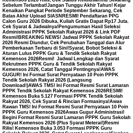
Sebelum Terlambat!
Jangan Tunggu Akhir Tahun! Kejar
Kenaikan Pangkat Periode September Sekarang, Cek
Batas Akhir Upload SIASN
RESMI! Pendaftaran PPG
Calon Guru 2026 Dibuka, Kuliah Gratis Dapat Rp17 Juta.
Cek Syarat & Jadwalnya!
Pengumuman Hasil Seleksi
Administrasi PPPK Sekolah Rakyat 2026 & Link PDF
Resmi!
BREAKING NEWS! Jadwal PPPK Sekolah Rakyat
2026 Resmi Diundur, Cek Perubahan Tanggal dan Alur
Pemberkasan Terbaru di Sini!
Syarat, Bobot Seleksi &
Aturan Lulus PPPK Guru & Tendik Sekolah Rakyat
Kemensos 2026
Resmi! Jadwal Lengkap dan Syarat
Rekrutmen PPPK Guru & Tendik Sekolah Rakyat
Kemensos 2026, Catat Tanggal Pentingnya!
AWAS
GUGUR! Ini Format Surat Pernyataan 10 Poin PPPK
Tendik Sekolah Rakyat 2026 (Langsung
Download!)
AWAS TMS! Ini Format Resmi Surat Lamaran
PPPK Tendik Sekolah Rakyat Kemensos 2026
RESMI!
Kemensos Buka 5.127 Formasi PPPK Tendik Sekolah
Rakyat 2026, Cek Syarat & Rincian Formasinya!
Awas
Rawan TMS! Ini Format Resmi Surat Pernyataan 10 Poin
PPPK Guru Kemensos 2026
Awas Gugur Administrasi!
Begini Format Resmi Surat Lamaran PPPK Guru Sekolah
Rakyat Kemensos 2026 (Plus Syarat Meterai!)
Resmi
Rilis! Kemensos Buka 3.053 Formasi PPPK Guru