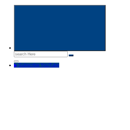
Informasi Aparatur Sipil Negara
Search
for:
▶ Subscribe YouTube