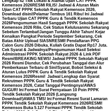
Lengkap 42 Titik Lokasi & Alamat Ujian CAT PPPK
Kemensos 2026
RESMI RILIS! Jadwal & Aturan Main
Ujian CAT PPPK Sekolah Rakyat Kemensos 2026,
Download disini!
Pelamar Tembus 161 Ribu! Ini Jadwal
Terbaru Ujian CAT PPPK Guru & Tendik Kemensos
2026
Pengumuman Hasil Sanggah PPPK Sekolah Rakyat
Kemensos 2026 Rilis, Cek Status Kelulusanmu Sekarang
Sebelum Terlambat!
Jangan Tunggu Akhir Tahun! Kejar
Kenaikan Pangkat Periode September Sekarang, Cek
Batas Akhir Upload SIASN
RESMI! Pendaftaran PPG
Calon Guru 2026 Dibuka, Kuliah Gratis Dapat Rp17 Juta.
Cek Syarat & Jadwalnya!
Pengumuman Hasil Seleksi
Administrasi PPPK Sekolah Rakyat 2026 & Link PDF
Resmi!
BREAKING NEWS! Jadwal PPPK Sekolah Rakyat
2026 Resmi Diundur, Cek Perubahan Tanggal dan Alur
Pemberkasan Terbaru di Sini!
Syarat, Bobot Seleksi &
Aturan Lulus PPPK Guru & Tendik Sekolah Rakyat
Kemensos 2026
Resmi! Jadwal Lengkap dan Syarat
Rekrutmen PPPK Guru & Tendik Sekolah Rakyat
Kemensos 2026, Catat Tanggal Pentingnya!
AWAS
GUGUR! Ini Format Surat Pernyataan 10 Poin PPPK
Tendik Sekolah Rakyat 2026 (Langsung
Download!)
AWAS TMS! Ini Format Resmi Surat Lamaran
PPPK Tendik Sekolah Rakyat Kemensos 2026
RESMI!
Kemensos Buka 5.127 Formasi PPPK Tendik Sekolah