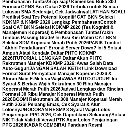
Pembahasan Tuntas!
Siap-siap! Kemenkeu Buka 300
Formasi CPNS Bea Cukai 2026 Terbuka untuk Semua
Lulusan SMA Sederajat, Cek Jadwalnya!
LATIHAN SOAL!
Prediksi Soal Tes Potensi Kognitif CAT BKN Seleksi
KDKMP & KNMP 2026 Lengkap Pembahasan
Contoh
Soal CAT BKN Seleksi KDKMP 2026 (Tes Kognitif &
Manajemen Koperasi) & Pembahasan Tuntas!
Yakin
Tembus Passing Grade! Ini Kisi-Kisi Materi CAT BKN
Seleksi SDM Koperasi Merah Putih 2026
PANIK Tombol
“Akhiri Pendaftaran” Error & Server Down? Ini 5 Solusi
Ampuh Atasi Kendala Daftar PHTC KDKMP
2026!
TUTORIAL LENGKAP Daftar Akun PHTC
Rekrutmen Manajer KDKMP 2026: Awas Salah Data
Auto-Gugur!
JANGAN SALAH KETIK! Link Download
Format Surat Pernyataan Manajer Koperasi 2026 &
Aturan Main E-Meterai Wajib
AWAS AUTO-GUGUR! Ini
Syarat & Berkas Wajib Rekrutmen 30 Ribu Manajer
Koperasi Merah Putih 2026
Jadwal Lengkap dan Rincian
Formasi 30 Ribu Manajer Koperasi Merah Putih
2026
BOOM! Rekrutmen 30.000 Manajer Koperasi Merah
Putih 2026! Peluang Emas, Cek Syarat & Alur
Lolosnya!
BOCORAN RESMI! 8 Syarat Wajib Lolos
Penjaringan PPG 2026, Cek Dapodikmu Sekarang!
Solusi
NIK Tidak Valid di Verval PTK Agar Lolos Penjaringan
PPG 2026!
KABAR GEMBIRA! Panduan Resmi