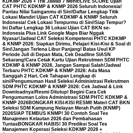
KDKMP 2026 + Trik Jawab 7 Menit!
LIVE SCORE Ujian
CAT PHTC KDKMP & KNMP 2026 Seluruh Indonesia!
Pantau Nilai Sainganmu di Sini!
Daftar Lengkap Titik
Lokasi Mandiri Ujian CAT KDKMP & KNMP Seluruh
Indonesia! Cek Lokasi Tempurmu di Sini!
Siap Tempur?
Ini Daftar Lengkap 36 Lokasi Ujian CAT BKN se-
Indonesia Plus Link Google Maps Biar Nggak
Nyasar!
Jadwal CAT Seleksi Kompetensi PHTC KDKMP
& KNMP 2026: Siapkan Dirimu, Pelajari Kisi-Kisi & Soal di
Sini!
Jangan Terlena Libur Panjang! Batas Usul KP
Periode Juli di Depan Mata, Cek Deadline SIASN
Sekarang!
Cara Cetak Kartu Ujian Rekrutmen SDM PHTC
KDKMP & KNMP 2026, Jangan Sampai Salah!
Jadwal
Terbaru PHTC KDKMP & KNMP 2026: Ada Masa
Sanggah 2 Hari, Cek Tahapan Lengkap di
sini!
Pengumuman Hasil Seleksi Administrasi Rekrutmen
SDM PHTC KDKMP & KNMP 2026: Cek Jadwal & Link
Downloadnya!
Resmi Ditutup! Begini Cara Cek
Pengumuman Lolos Administrasi SDM PHTC KDKMP &
KNMP 2026
BONGKAR KISI-KISI RESMI! Materi CAT BKN
Seleksi SDM Kampung Nelayan Merah Putih (KNMP)
2026
SIAP TEMBUS KNMP! 30 Contoh Soal Tes
Manajemen Kelautan 2026 dan Pembahasan
Tuntas
BONGKAR HABIS! 30 Prediksi Soal Tes
Manajemen Koperasi Seleksi KDKMP 2026 +