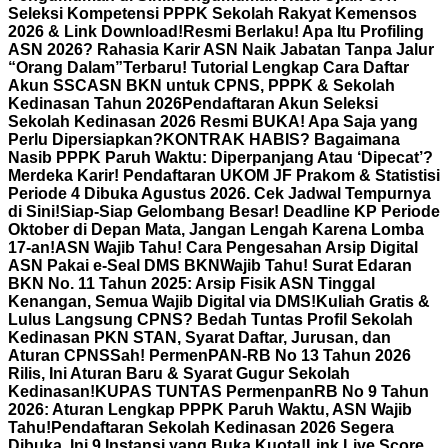
Seleksi Kompetensi PPPK Sekolah Rakyat Kemensos
2026 & Link Download!
Resmi Berlaku! Apa Itu Profiling
ASN 2026? Rahasia Karir ASN Naik Jabatan Tanpa Jalur
“Orang Dalam”
Terbaru! Tutorial Lengkap Cara Daftar
Akun SSCASN BKN untuk CPNS, PPPK & Sekolah
Kedinasan Tahun 2026
Pendaftaran Akun Seleksi
Sekolah Kedinasan 2026 Resmi BUKA! Apa Saja yang
Perlu Dipersiapkan?
KONTRAK HABIS? Bagaimana
Nasib PPPK Paruh Waktu: Diperpanjang Atau ‘Dipecat’?
Merdeka Karir! Pendaftaran UKOM JF Prakom & Statistisi
Periode 4 Dibuka Agustus 2026. Cek Jadwal Tempurnya
di Sini!
Siap-Siap Gelombang Besar! Deadline KP Periode
Oktober di Depan Mata, Jangan Lengah Karena Lomba
17-an!
ASN Wajib Tahu! Cara Pengesahan Arsip Digital
ASN Pakai e-Seal DMS BKN
Wajib Tahu! Surat Edaran
BKN No. 11 Tahun 2025: Arsip Fisik ASN Tinggal
Kenangan, Semua Wajib Digital via DMS!
Kuliah Gratis &
Lulus Langsung CPNS? Bedah Tuntas Profil Sekolah
Kedinasan PKN STAN, Syarat Daftar, Jurusan, dan
Aturan CPNS
Sah! PermenPAN-RB No 13 Tahun 2026
Rilis, Ini Aturan Baru & Syarat Gugur Sekolah
Kedinasan!
KUPAS TUNTAS PermenpanRB No 9 Tahun
2026: Aturan Lengkap PPPK Paruh Waktu, ASN Wajib
Tahu!
Pendaftaran Sekolah Kedinasan 2026 Segera
Dibuka, Ini 9 Instansi yang Buka Kuota!
Link Live Score