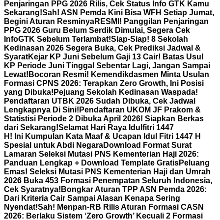
Penjaringan PPG 2026 Rilis, Cek Status Info GTK Kamu
Sekarang!
Sah! ASN Pemda Kini Bisa WFH Setiap Jumat,
Begini Aturan Resminya
RESMI! Panggilan Penjaringan
PPG 2026 Guru Belum Serdik Dimulai, Segera Cek
InfoGTK Sebelum Terlambat!
Siap-Siap! 8 Sekolah
Kedinasan 2026 Segera Buka, Cek Prediksi Jadwal &
Syarat
Kejar KP Juni Sebelum Gaji 13 Cair! Batas Usul
KP Periode Juni Tinggal Sebentar Lagi, Jangan Sampai
Lewat!
Bocoran Resmi! Kemendikdasmen Minta Usulan
Formasi CPNS 2026: Terapkan Zero Growth, Ini Posisi
yang Dibuka!
Pejuang Sekolah Kedinasan Waspada!
Pendaftaran UTBK 2026 Sudah Dibuka, Cek Jadwal
Lengkapnya Di Sini!
Pendaftaran UKOM JF Prakom &
Statistisi Periode 2 Dibuka April 2026! Siapkan Berkas
dari Sekarang!
Selamat Hari Raya Idulfitri 1447
H! Ini Kumpulan Kata Maaf & Ucapan Idul Fitri 1447 H
Spesial untuk Abdi Negara
Download Format Surat
Lamaran Seleksi Mutasi PNS Kementerian Haji 2026:
Panduan Lengkap + Download Template Gratis
Peluang
Emas! Seleksi Mutasi PNS Kementerian Haji dan Umrah
2026 Buka 453 Formasi Penempatan Seluruh Indonesia,
Cek Syaratnya!
Bongkar Aturan TPP ASN Pemda 2026:
Dari Kriteria Cair Sampai Alasan Kenapa Sering
Nyendat!
Sah! Menpan-RB Rilis Aturan Formasi CASN
2026: Berlaku Sistem ‘Zero Growth’ Kecuali 2 Formasi