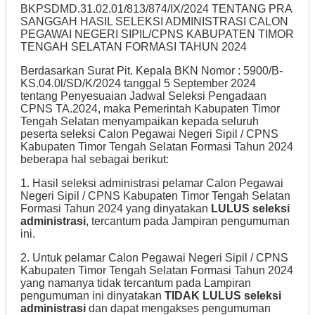
BKPSDMD.31.02.01/813/874/IX/2024 TENTANG PRA
SANGGAH HASIL SELEKSI ADMINISTRASI CALON
PEGAWAI NEGERI SIPIL/CPNS KABUPATEN TIMOR
TENGAH SELATAN FORMASI TAHUN 2024
Berdasarkan Surat Pit. Kepala BKN Nomor : 5900/B-
KS.04.0l/SD/K/2024 tanggal 5 September 2024
tentang Penyesuaian Jadwal Seleksi Pengadaan
CPNS TA.2024, maka Pemerintah Kabupaten Timor
Tengah Selatan menyampaikan kepada seluruh
peserta seleksi Calon Pegawai Negeri Sipil / CPNS
Kabupaten Timor Tengah Selatan Formasi Tahun 2024
beberapa hal sebagai berikut:
1. Hasil seleksi administrasi pelamar Calon Pegawai
Negeri Sipil / CPNS Kabupaten Timor Tengah Selatan
Formasi Tahun 2024 yang dinyatakan
LULUS seleksi
administrasi
, tercantum pada Jampiran pengumuman
ini.
2. Untuk pelamar Calon Pegawai Negeri Sipil / CPNS
Kabupaten Timor Tengah Selatan Formasi Tahun 2024
yang namanya tidak tercantum pada Lampiran
pengumuman ini dinyatakan
TIDAK LULUS seleksi
administrasi
dan dapat mengakses pengumuman