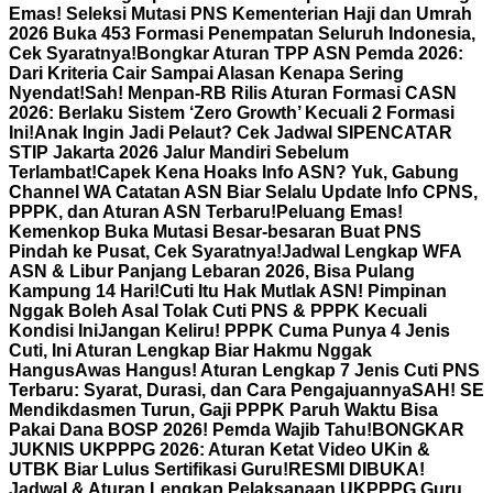
Emas! Seleksi Mutasi PNS Kementerian Haji dan Umrah
2026 Buka 453 Formasi Penempatan Seluruh Indonesia,
Cek Syaratnya!
Bongkar Aturan TPP ASN Pemda 2026:
Dari Kriteria Cair Sampai Alasan Kenapa Sering
Nyendat!
Sah! Menpan-RB Rilis Aturan Formasi CASN
2026: Berlaku Sistem ‘Zero Growth’ Kecuali 2 Formasi
Ini!
Anak Ingin Jadi Pelaut? Cek Jadwal SIPENCATAR
STIP Jakarta 2026 Jalur Mandiri Sebelum
Terlambat!
Capek Kena Hoaks Info ASN? Yuk, Gabung
Channel WA Catatan ASN Biar Selalu Update Info CPNS,
PPPK, dan Aturan ASN Terbaru!
Peluang Emas!
Kemenkop Buka Mutasi Besar-besaran Buat PNS
Pindah ke Pusat, Cek Syaratnya!
Jadwal Lengkap WFA
ASN & Libur Panjang Lebaran 2026, Bisa Pulang
Kampung 14 Hari!
Cuti Itu Hak Mutlak ASN! Pimpinan
Nggak Boleh Asal Tolak Cuti PNS & PPPK Kecuali
Kondisi Ini
Jangan Keliru! PPPK Cuma Punya 4 Jenis
Cuti, Ini Aturan Lengkap Biar Hakmu Nggak
Hangus
Awas Hangus! Aturan Lengkap 7 Jenis Cuti PNS
Terbaru: Syarat, Durasi, dan Cara Pengajuannya
SAH! SE
Mendikdasmen Turun, Gaji PPPK Paruh Waktu Bisa
Pakai Dana BOSP 2026! Pemda Wajib Tahu!
BONGKAR
JUKNIS UKPPPG 2026: Aturan Ketat Video UKin &
UTBK Biar Lulus Sertifikasi Guru!
RESMI DIBUKA!
Jadwal & Aturan Lengkap Pelaksanaan UKPPPG Guru