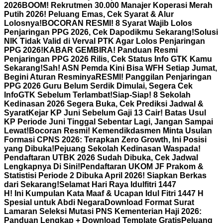
2026
BOOM! Rekrutmen 30.000 Manajer Koperasi Merah
Putih 2026! Peluang Emas, Cek Syarat & Alur
Lolosnya!
BOCORAN RESMI! 8 Syarat Wajib Lolos
Penjaringan PPG 2026, Cek Dapodikmu Sekarang!
Solusi
NIK Tidak Valid di Verval PTK Agar Lolos Penjaringan
PPG 2026!
KABAR GEMBIRA! Panduan Resmi
Penjaringan PPG 2026 Rilis, Cek Status Info GTK Kamu
Sekarang!
Sah! ASN Pemda Kini Bisa WFH Setiap Jumat,
Begini Aturan Resminya
RESMI! Panggilan Penjaringan
PPG 2026 Guru Belum Serdik Dimulai, Segera Cek
InfoGTK Sebelum Terlambat!
Siap-Siap! 8 Sekolah
Kedinasan 2026 Segera Buka, Cek Prediksi Jadwal &
Syarat
Kejar KP Juni Sebelum Gaji 13 Cair! Batas Usul
KP Periode Juni Tinggal Sebentar Lagi, Jangan Sampai
Lewat!
Bocoran Resmi! Kemendikdasmen Minta Usulan
Formasi CPNS 2026: Terapkan Zero Growth, Ini Posisi
yang Dibuka!
Pejuang Sekolah Kedinasan Waspada!
Pendaftaran UTBK 2026 Sudah Dibuka, Cek Jadwal
Lengkapnya Di Sini!
Pendaftaran UKOM JF Prakom &
Statistisi Periode 2 Dibuka April 2026! Siapkan Berkas
dari Sekarang!
Selamat Hari Raya Idulfitri 1447
H! Ini Kumpulan Kata Maaf & Ucapan Idul Fitri 1447 H
Spesial untuk Abdi Negara
Download Format Surat
Lamaran Seleksi Mutasi PNS Kementerian Haji 2026:
Panduan Lengkap + Download Template Gratis
Peluang