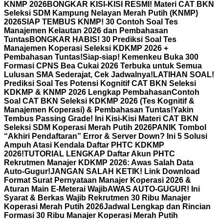
KNMP 2026
BONGKAR KISI-KISI RESMI! Materi CAT BKN
Seleksi SDM Kampung Nelayan Merah Putih (KNMP)
2026
SIAP TEMBUS KNMP! 30 Contoh Soal Tes
Manajemen Kelautan 2026 dan Pembahasan
Tuntas
BONGKAR HABIS! 30 Prediksi Soal Tes
Manajemen Koperasi Seleksi KDKMP 2026 +
Pembahasan Tuntas!
Siap-siap! Kemenkeu Buka 300
Formasi CPNS Bea Cukai 2026 Terbuka untuk Semua
Lulusan SMA Sederajat, Cek Jadwalnya!
LATIHAN SOAL!
Prediksi Soal Tes Potensi Kognitif CAT BKN Seleksi
KDKMP & KNMP 2026 Lengkap Pembahasan
Contoh
Soal CAT BKN Seleksi KDKMP 2026 (Tes Kognitif &
Manajemen Koperasi) & Pembahasan Tuntas!
Yakin
Tembus Passing Grade! Ini Kisi-Kisi Materi CAT BKN
Seleksi SDM Koperasi Merah Putih 2026
PANIK Tombol
“Akhiri Pendaftaran” Error & Server Down? Ini 5 Solusi
Ampuh Atasi Kendala Daftar PHTC KDKMP
2026!
TUTORIAL LENGKAP Daftar Akun PHTC
Rekrutmen Manajer KDKMP 2026: Awas Salah Data
Auto-Gugur!
JANGAN SALAH KETIK! Link Download
Format Surat Pernyataan Manajer Koperasi 2026 &
Aturan Main E-Meterai Wajib
AWAS AUTO-GUGUR! Ini
Syarat & Berkas Wajib Rekrutmen 30 Ribu Manajer
Koperasi Merah Putih 2026
Jadwal Lengkap dan Rincian
Formasi 30 Ribu Manajer Koperasi Merah Putih