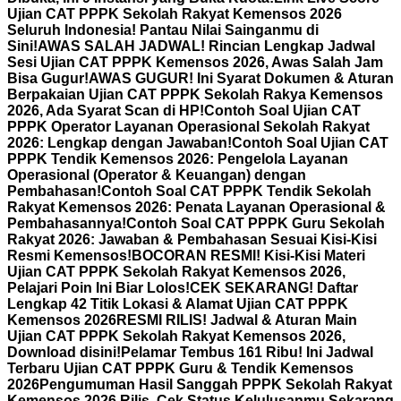
Ujian CAT PPPK Sekolah Rakyat Kemensos 2026
Seluruh Indonesia! Pantau Nilai Sainganmu di
Sini!
AWAS SALAH JADWAL! Rincian Lengkap Jadwal
Sesi Ujian CAT PPPK Kemensos 2026, Awas Salah Jam
Bisa Gugur!
AWAS GUGUR! Ini Syarat Dokumen & Aturan
Berpakaian Ujian CAT PPPK Sekolah Rakya Kemensos
2026, Ada Syarat Scan di HP!
Contoh Soal Ujian CAT
PPPK Operator Layanan Operasional Sekolah Rakyat
2026: Lengkap dengan Jawaban!
Contoh Soal Ujian CAT
PPPK Tendik Kemensos 2026: Pengelola Layanan
Operasional (Operator & Keuangan) dengan
Pembahasan!
Contoh Soal CAT PPPK Tendik Sekolah
Rakyat Kemensos 2026: Penata Layanan Operasional &
Pembahasannya!
Contoh Soal CAT PPPK Guru Sekolah
Rakyat 2026: Jawaban & Pembahasan Sesuai Kisi-Kisi
Resmi Kemensos!
BOCORAN RESMI! Kisi-Kisi Materi
Ujian CAT PPPK Sekolah Rakyat Kemensos 2026,
Pelajari Poin Ini Biar Lolos!
CEK SEKARANG! Daftar
Lengkap 42 Titik Lokasi & Alamat Ujian CAT PPPK
Kemensos 2026
RESMI RILIS! Jadwal & Aturan Main
Ujian CAT PPPK Sekolah Rakyat Kemensos 2026,
Download disini!
Pelamar Tembus 161 Ribu! Ini Jadwal
Terbaru Ujian CAT PPPK Guru & Tendik Kemensos
2026
Pengumuman Hasil Sanggah PPPK Sekolah Rakyat
Kemensos 2026 Rilis, Cek Status Kelulusanmu Sekarang