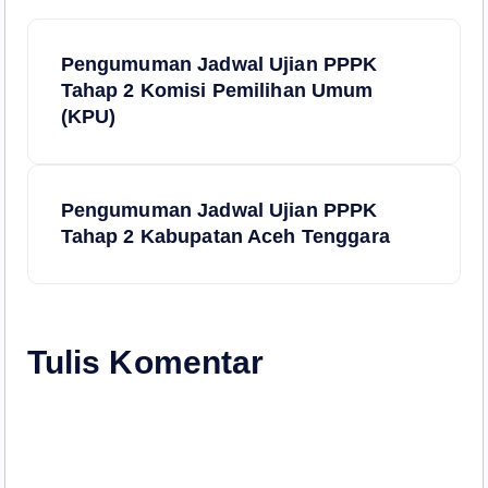
N
Pengumuman Jadwal Ujian PPPK
a
Tahap 2 Komisi Pemilihan Umum
(KPU)
v
i
Pengumuman Jadwal Ujian PPPK
Tahap 2 Kabupatan Aceh Tenggara
g
a
s
Tulis Komentar
i
p