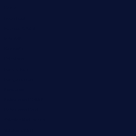
Berita
Download
Formasi CASN
Info ASN
Karir ASN
Pelatihan
Pendidikan
Pengumuman
Peraturan
Rekrutmen KDKMP
Rekrutmen Polri
Sekolah Kedinasan
Seleksi CASN