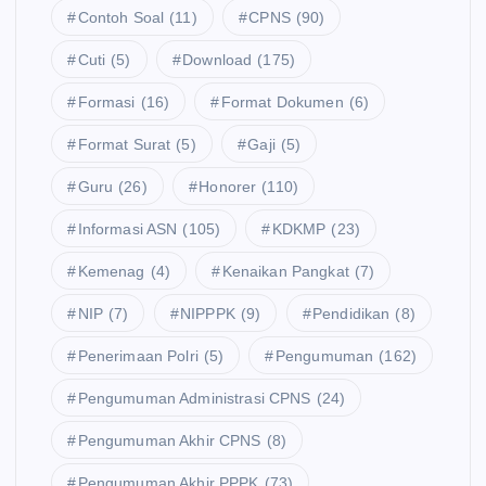
Contoh Soal
(11)
CPNS
(90)
Cuti
(5)
Download
(175)
Formasi
(16)
Format Dokumen
(6)
Format Surat
(5)
Gaji
(5)
Guru
(26)
Honorer
(110)
Informasi ASN
(105)
KDKMP
(23)
Kemenag
(4)
Kenaikan Pangkat
(7)
NIP
(7)
NIPPPK
(9)
Pendidikan
(8)
Penerimaan Polri
(5)
Pengumuman
(162)
Pengumuman Administrasi CPNS
(24)
Pengumuman Akhir CPNS
(8)
Pengumuman Akhir PPPK
(73)