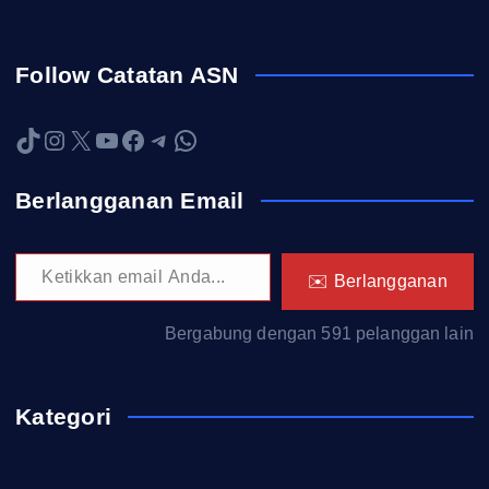
Follow Catatan ASN
TikTok
Instagram
X
YouTube
Facebook
Telegram
WhatsApp
Berlangganan Email
Ketikkan email Anda...
✉️ Berlangganan
Bergabung dengan 591 pelanggan lain
Kategori
Akademi TNI