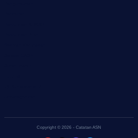
Pengumuman
Peraturan
Rekrutmen KDKMP
Rekrutmen Polri
Sekolah Kedinasan
Seleksi CASN
Surat Edaran
Tutorial
Uji Kompetensi JF
Uncategorized
Copyright © 2026 - Catatan ASN