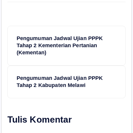
N
Pengumuman Jadwal Ujian PPPK
a
Tahap 2 Kementerian Pertanian
(Kementan)
v
i
Pengumuman Jadwal Ujian PPPK
Tahap 2 Kabupaten Melawi
g
a
s
Tulis Komentar