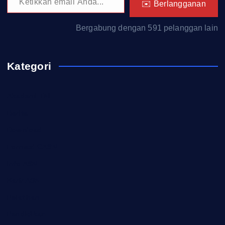
✉️ Berlangganan
Bergabung dengan 591 pelanggan lain
Kategori
Akademi TNI
Berita
Download
Formasi CASN
Info ASN
Karir ASN
Pelatihan
Pendidikan