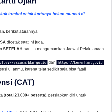
artu Ujian
 kok tombol cetak kartunya belum muncul di
n, berikut aturannya:
ISA
dicetak saat ini juga.
an
SETELAH
panitia mengumumkan Jadwal Pelaksanaan
dan
ttps://sscasn.bkn.go.id
https://kemenham.go.id
si ujianmu, karena telat sedikit saja bisa fatal!
nsi (CAT)
a (
total 23.000+ peserta
), persiapkan diri untuk