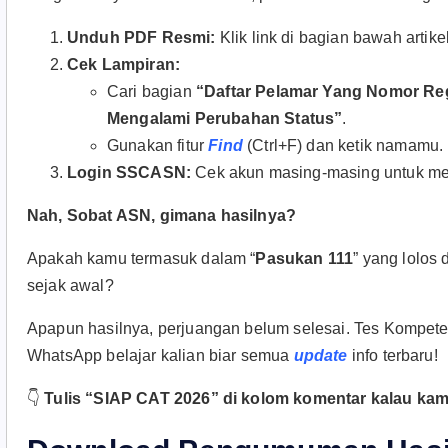
Unduh PDF Resmi:
Klik link di bagian bawah artik
Cek Lampiran:
Cari bagian
“Daftar Pelamar Yang Nomor Reg
Mengalami Perubahan Status”
.
Gunakan fitur
Find
(Ctrl+F) dan ketik namamu.
Login SSCASN:
Cek akun masing-masing untuk meli
Nah, Sobat ASN, gimana hasilnya?
Apakah kamu termasuk dalam “
Pasukan 111
” yang lolos
sejak awal?
Apapun hasilnya, perjuangan belum selesai. Tes Kompete
WhatsApp belajar kalian biar semua
update
info terbaru!
👇
Tulis “SIAP CAT 2026” di kolom komentar kalau kamu