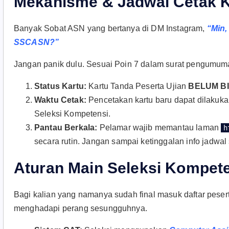
Mekanisme & Jadwal Cetak K
Banyak Sobat ASN yang bertanya di DM Instagram,
“Min,
SSCASN?”
Jangan panik dulu. Sesuai Poin 7 dalam surat pengumuma
Status Kartu:
Kartu Tanda Peserta Ujian
BELUM B
Waktu Cetak:
Pencetakan kartu baru dapat dilakuk
Seleksi Kompetensi.
Pantau Berkala:
Pelamar wajib memantau laman
h
secara rutin. Jangan sampai ketinggalan info jadwal se
Aturan Main Seleksi Kompete
Bagi kalian yang namanya sudah final masuk daftar pesert
menghadapi perang sesungguhnya.