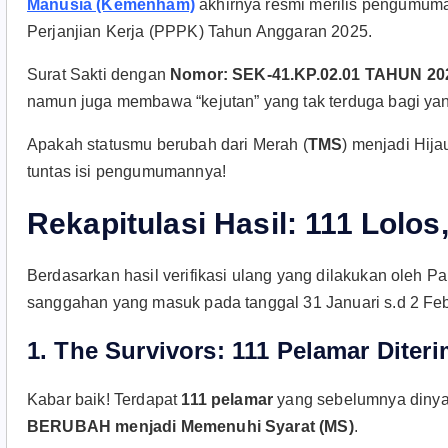
Manusia (Kemenham)
akhirnya resmi merilis pengumuma
Perjanjian Kerja (PPPK) Tahun Anggaran 2025.
Surat Sakti dengan
Nomor: SEK-41.KP.02.01 TAHUN 20
namun juga membawa “kejutan” yang tak terduga bagi yan
Apakah statusmu berubah dari Merah (
TMS
) menjadi Hijau
tuntas isi pengumumannya!
Rekapitulasi Hasil: 111 Lolos
Berdasarkan hasil verifikasi ulang yang dilakukan oleh
sanggahan yang masuk pada tanggal 31 Januari s.d 2 Febru
1. The Survivors: 111 Pelamar Dite
Kabar baik! Terdapat
111 pelamar
yang sebelumnya dinyat
BERUBAH menjadi Memenuhi Syarat (MS)
.