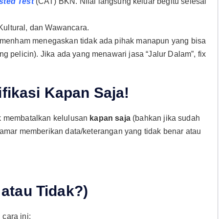
sted Test
(CAT) BKN. Nilai langsung keluar begitu selesai
Kultural, dan Wawancara.
Kemenham menegaskan tidak ada pihak manapun yang bisa
 pelicin). Jika ada yang menawari jasa “Jalur Dalam”, fix
ifikasi Kapan Saja!
ak membatalkan kelulusan
kapan saja
(bahkan jika sudah
lamar memberikan data/keterangan yang tidak benar atau
atau Tidak?)
cara ini: