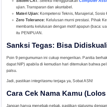
Sistem CAT:
Seleksi menggunakan
Computer Assi
ujian. Transparan dan akuntabel.
Materi Ujian:
Kompetensi Teknis, Manajerial, Sosio 
Zero Tolerance:
Kelulusan murni prestasi. Pihak 
membantu kelulusan dengan motif apapun (baca: uang
itu PENIPUAN.
Sanksi Tegas: Bisa Didiskual
Poin 9 pengumuman ini cukup mengerikan. Panitia berh
dapat NIP) apabila di kemudian hari ditemukan bahwa pe
palsu.
Jadi, pastikan integritasmu terjaga ya, Sobat ASN!
Cara Cek Nama Kamu (Lolos 
Jangan hanya menebak-nebak, pastikan statusmu dengan 