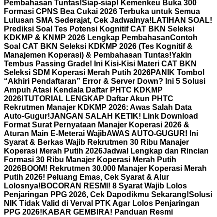
Pembahasan Tuntas!
Siap-siap! Kemenkeu Buka 300
Formasi CPNS Bea Cukai 2026 Terbuka untuk Semua
Lulusan SMA Sederajat, Cek Jadwalnya!
LATIHAN SOAL!
Prediksi Soal Tes Potensi Kognitif CAT BKN Seleksi
KDKMP & KNMP 2026 Lengkap Pembahasan
Contoh
Soal CAT BKN Seleksi KDKMP 2026 (Tes Kognitif &
Manajemen Koperasi) & Pembahasan Tuntas!
Yakin
Tembus Passing Grade! Ini Kisi-Kisi Materi CAT BKN
Seleksi SDM Koperasi Merah Putih 2026
PANIK Tombol
“Akhiri Pendaftaran” Error & Server Down? Ini 5 Solusi
Ampuh Atasi Kendala Daftar PHTC KDKMP
2026!
TUTORIAL LENGKAP Daftar Akun PHTC
Rekrutmen Manajer KDKMP 2026: Awas Salah Data
Auto-Gugur!
JANGAN SALAH KETIK! Link Download
Format Surat Pernyataan Manajer Koperasi 2026 &
Aturan Main E-Meterai Wajib
AWAS AUTO-GUGUR! Ini
Syarat & Berkas Wajib Rekrutmen 30 Ribu Manajer
Koperasi Merah Putih 2026
Jadwal Lengkap dan Rincian
Formasi 30 Ribu Manajer Koperasi Merah Putih
2026
BOOM! Rekrutmen 30.000 Manajer Koperasi Merah
Putih 2026! Peluang Emas, Cek Syarat & Alur
Lolosnya!
BOCORAN RESMI! 8 Syarat Wajib Lolos
Penjaringan PPG 2026, Cek Dapodikmu Sekarang!
Solusi
NIK Tidak Valid di Verval PTK Agar Lolos Penjaringan
PPG 2026!
KABAR GEMBIRA! Panduan Resmi