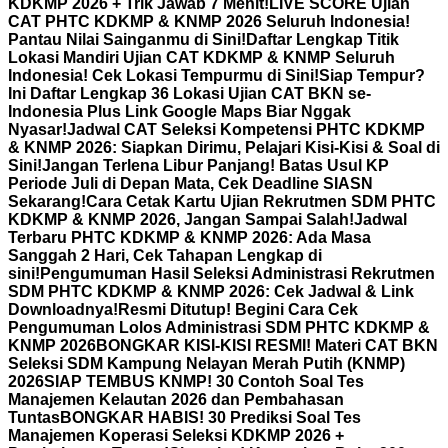
KDKMP 2026 + Trik Jawab 7 Menit!
LIVE SCORE Ujian
CAT PHTC KDKMP & KNMP 2026 Seluruh Indonesia!
Pantau Nilai Sainganmu di Sini!
Daftar Lengkap Titik
Lokasi Mandiri Ujian CAT KDKMP & KNMP Seluruh
Indonesia! Cek Lokasi Tempurmu di Sini!
Siap Tempur?
Ini Daftar Lengkap 36 Lokasi Ujian CAT BKN se-
Indonesia Plus Link Google Maps Biar Nggak
Nyasar!
Jadwal CAT Seleksi Kompetensi PHTC KDKMP
& KNMP 2026: Siapkan Dirimu, Pelajari Kisi-Kisi & Soal di
Sini!
Jangan Terlena Libur Panjang! Batas Usul KP
Periode Juli di Depan Mata, Cek Deadline SIASN
Sekarang!
Cara Cetak Kartu Ujian Rekrutmen SDM PHTC
KDKMP & KNMP 2026, Jangan Sampai Salah!
Jadwal
Terbaru PHTC KDKMP & KNMP 2026: Ada Masa
Sanggah 2 Hari, Cek Tahapan Lengkap di
sini!
Pengumuman Hasil Seleksi Administrasi Rekrutmen
SDM PHTC KDKMP & KNMP 2026: Cek Jadwal & Link
Downloadnya!
Resmi Ditutup! Begini Cara Cek
Pengumuman Lolos Administrasi SDM PHTC KDKMP &
KNMP 2026
BONGKAR KISI-KISI RESMI! Materi CAT BKN
Seleksi SDM Kampung Nelayan Merah Putih (KNMP)
2026
SIAP TEMBUS KNMP! 30 Contoh Soal Tes
Manajemen Kelautan 2026 dan Pembahasan
Tuntas
BONGKAR HABIS! 30 Prediksi Soal Tes
Manajemen Koperasi Seleksi KDKMP 2026 +