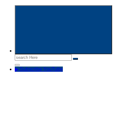
Informasi Aparatur Sipil Negara
Search
for:
▶ Subscribe YouTube