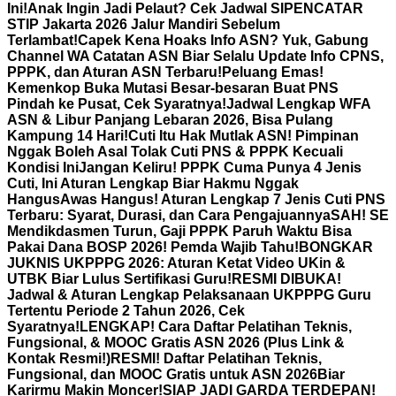
Ini!
Anak Ingin Jadi Pelaut? Cek Jadwal SIPENCATAR
STIP Jakarta 2026 Jalur Mandiri Sebelum
Terlambat!
Capek Kena Hoaks Info ASN? Yuk, Gabung
Channel WA Catatan ASN Biar Selalu Update Info CPNS,
PPPK, dan Aturan ASN Terbaru!
Peluang Emas!
Kemenkop Buka Mutasi Besar-besaran Buat PNS
Pindah ke Pusat, Cek Syaratnya!
Jadwal Lengkap WFA
ASN & Libur Panjang Lebaran 2026, Bisa Pulang
Kampung 14 Hari!
Cuti Itu Hak Mutlak ASN! Pimpinan
Nggak Boleh Asal Tolak Cuti PNS & PPPK Kecuali
Kondisi Ini
Jangan Keliru! PPPK Cuma Punya 4 Jenis
Cuti, Ini Aturan Lengkap Biar Hakmu Nggak
Hangus
Awas Hangus! Aturan Lengkap 7 Jenis Cuti PNS
Terbaru: Syarat, Durasi, dan Cara Pengajuannya
SAH! SE
Mendikdasmen Turun, Gaji PPPK Paruh Waktu Bisa
Pakai Dana BOSP 2026! Pemda Wajib Tahu!
BONGKAR
JUKNIS UKPPPG 2026: Aturan Ketat Video UKin &
UTBK Biar Lulus Sertifikasi Guru!
RESMI DIBUKA!
Jadwal & Aturan Lengkap Pelaksanaan UKPPPG Guru
Tertentu Periode 2 Tahun 2026, Cek
Syaratnya!
LENGKAP! Cara Daftar Pelatihan Teknis,
Fungsional, & MOOC Gratis ASN 2026 (Plus Link &
Kontak Resmi!)
RESMI! Daftar Pelatihan Teknis,
Fungsional, dan MOOC Gratis untuk ASN 2026Biar
Karirmu Makin Moncer!
SIAP JADI GARDA TERDEPAN!