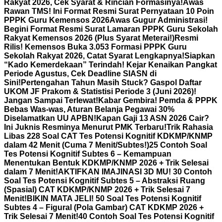
Rakyat 2026, Cek Syarat & Rincian Formasinya!
Awas
Rawan TMS! Ini Format Resmi Surat Pernyataan 10 Poin
PPPK Guru Kemensos 2026
Awas Gugur Administrasi!
Begini Format Resmi Surat Lamaran PPPK Guru Sekolah
Rakyat Kemensos 2026 (Plus Syarat Meterai!)
Resmi
Rilis! Kemensos Buka 3.053 Formasi PPPK Guru
Sekolah Rakyat 2026, Catat Syarat Lengkapnya!
Siapkan
“Kado Kemerdekaan” Terindah! Kejar Kenaikan Pangkat
Periode Agustus, Cek Deadline SIASN di
Sini!
Pertengahan Tahun Masih Stuck? Gaspol Daftar
UKOM JF Prakom & Statistisi Periode 3 (Juni 2026)!
Jangan Sampai Terlewat!
Kabar Gembira! Pemda & PPPK
Bebas Was-was, Aturan Belanja Pegawai 30%
Diselamatkan UU APBN!
Kapan Gaji 13 ASN 2026 Cair?
Ini Juknis Resminya Menurut PMK Terbaru!
Trik Rahasia
Libas 228 Soal CAT Tes Potensi Kognitif KDKMP/KNMP
dalam 42 Menit (Cuma 7 Menit/Subtes!)
25 Contoh Soal
Tes Potensi Kognitif Subtes 6 – Kemampuan
Menentukan Bentuk KDKMP/KNMP 2026 + Trik Selesai
dalam 7 Menit!
AKTIFKAN IMAJINASI 3D MU! 30 Contoh
Soal Tes Potensi Kognitif Subtes 5 – Abstraksi Ruang
(Spasial) CAT KDKMP/KNMP 2026 + Trik Selesai 7
Menit!
BIKIN MATA JELI! 50 Soal Tes Potensi Kognitif
Subtes 4 – Figural (Pola Gambar) CAT KDKMP 2026 +
Trik Selesai 7 Menit!
40 Contoh Soal Tes Potensi Kognitif