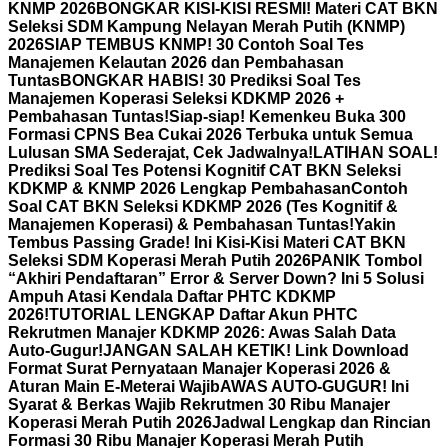
KNMP 2026
BONGKAR KISI-KISI RESMI! Materi CAT BKN
Seleksi SDM Kampung Nelayan Merah Putih (KNMP)
2026
SIAP TEMBUS KNMP! 30 Contoh Soal Tes
Manajemen Kelautan 2026 dan Pembahasan
Tuntas
BONGKAR HABIS! 30 Prediksi Soal Tes
Manajemen Koperasi Seleksi KDKMP 2026 +
Pembahasan Tuntas!
Siap-siap! Kemenkeu Buka 300
Formasi CPNS Bea Cukai 2026 Terbuka untuk Semua
Lulusan SMA Sederajat, Cek Jadwalnya!
LATIHAN SOAL!
Prediksi Soal Tes Potensi Kognitif CAT BKN Seleksi
KDKMP & KNMP 2026 Lengkap Pembahasan
Contoh
Soal CAT BKN Seleksi KDKMP 2026 (Tes Kognitif &
Manajemen Koperasi) & Pembahasan Tuntas!
Yakin
Tembus Passing Grade! Ini Kisi-Kisi Materi CAT BKN
Seleksi SDM Koperasi Merah Putih 2026
PANIK Tombol
“Akhiri Pendaftaran” Error & Server Down? Ini 5 Solusi
Ampuh Atasi Kendala Daftar PHTC KDKMP
2026!
TUTORIAL LENGKAP Daftar Akun PHTC
Rekrutmen Manajer KDKMP 2026: Awas Salah Data
Auto-Gugur!
JANGAN SALAH KETIK! Link Download
Format Surat Pernyataan Manajer Koperasi 2026 &
Aturan Main E-Meterai Wajib
AWAS AUTO-GUGUR! Ini
Syarat & Berkas Wajib Rekrutmen 30 Ribu Manajer
Koperasi Merah Putih 2026
Jadwal Lengkap dan Rincian
Formasi 30 Ribu Manajer Koperasi Merah Putih