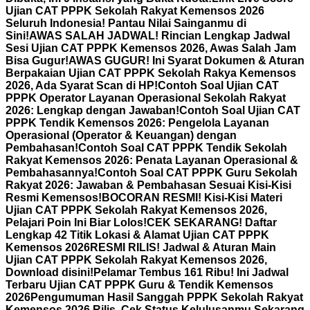
Ujian CAT PPPK Sekolah Rakyat Kemensos 2026
Seluruh Indonesia! Pantau Nilai Sainganmu di
Sini!
AWAS SALAH JADWAL! Rincian Lengkap Jadwal
Sesi Ujian CAT PPPK Kemensos 2026, Awas Salah Jam
Bisa Gugur!
AWAS GUGUR! Ini Syarat Dokumen & Aturan
Berpakaian Ujian CAT PPPK Sekolah Rakya Kemensos
2026, Ada Syarat Scan di HP!
Contoh Soal Ujian CAT
PPPK Operator Layanan Operasional Sekolah Rakyat
2026: Lengkap dengan Jawaban!
Contoh Soal Ujian CAT
PPPK Tendik Kemensos 2026: Pengelola Layanan
Operasional (Operator & Keuangan) dengan
Pembahasan!
Contoh Soal CAT PPPK Tendik Sekolah
Rakyat Kemensos 2026: Penata Layanan Operasional &
Pembahasannya!
Contoh Soal CAT PPPK Guru Sekolah
Rakyat 2026: Jawaban & Pembahasan Sesuai Kisi-Kisi
Resmi Kemensos!
BOCORAN RESMI! Kisi-Kisi Materi
Ujian CAT PPPK Sekolah Rakyat Kemensos 2026,
Pelajari Poin Ini Biar Lolos!
CEK SEKARANG! Daftar
Lengkap 42 Titik Lokasi & Alamat Ujian CAT PPPK
Kemensos 2026
RESMI RILIS! Jadwal & Aturan Main
Ujian CAT PPPK Sekolah Rakyat Kemensos 2026,
Download disini!
Pelamar Tembus 161 Ribu! Ini Jadwal
Terbaru Ujian CAT PPPK Guru & Tendik Kemensos
2026
Pengumuman Hasil Sanggah PPPK Sekolah Rakyat
Kemensos 2026 Rilis, Cek Status Kelulusanmu Sekarang