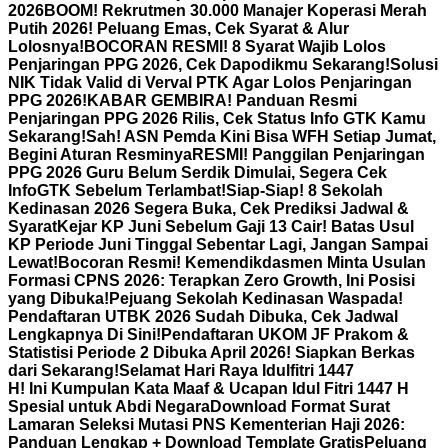
2026
BOOM! Rekrutmen 30.000 Manajer Koperasi Merah
Putih 2026! Peluang Emas, Cek Syarat & Alur
Lolosnya!
BOCORAN RESMI! 8 Syarat Wajib Lolos
Penjaringan PPG 2026, Cek Dapodikmu Sekarang!
Solusi
NIK Tidak Valid di Verval PTK Agar Lolos Penjaringan
PPG 2026!
KABAR GEMBIRA! Panduan Resmi
Penjaringan PPG 2026 Rilis, Cek Status Info GTK Kamu
Sekarang!
Sah! ASN Pemda Kini Bisa WFH Setiap Jumat,
Begini Aturan Resminya
RESMI! Panggilan Penjaringan
PPG 2026 Guru Belum Serdik Dimulai, Segera Cek
InfoGTK Sebelum Terlambat!
Siap-Siap! 8 Sekolah
Kedinasan 2026 Segera Buka, Cek Prediksi Jadwal &
Syarat
Kejar KP Juni Sebelum Gaji 13 Cair! Batas Usul
KP Periode Juni Tinggal Sebentar Lagi, Jangan Sampai
Lewat!
Bocoran Resmi! Kemendikdasmen Minta Usulan
Formasi CPNS 2026: Terapkan Zero Growth, Ini Posisi
yang Dibuka!
Pejuang Sekolah Kedinasan Waspada!
Pendaftaran UTBK 2026 Sudah Dibuka, Cek Jadwal
Lengkapnya Di Sini!
Pendaftaran UKOM JF Prakom &
Statistisi Periode 2 Dibuka April 2026! Siapkan Berkas
dari Sekarang!
Selamat Hari Raya Idulfitri 1447
H! Ini Kumpulan Kata Maaf & Ucapan Idul Fitri 1447 H
Spesial untuk Abdi Negara
Download Format Surat
Lamaran Seleksi Mutasi PNS Kementerian Haji 2026:
Panduan Lengkap + Download Template Gratis
Peluang