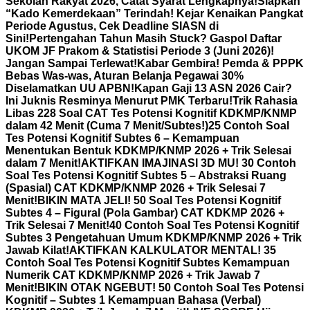
Sekolah Rakyat 2026, Catat Syarat Lengkapnya!
Siapkan
“Kado Kemerdekaan” Terindah! Kejar Kenaikan Pangkat
Periode Agustus, Cek Deadline SIASN di
Sini!
Pertengahan Tahun Masih Stuck? Gaspol Daftar
UKOM JF Prakom & Statistisi Periode 3 (Juni 2026)!
Jangan Sampai Terlewat!
Kabar Gembira! Pemda & PPPK
Bebas Was-was, Aturan Belanja Pegawai 30%
Diselamatkan UU APBN!
Kapan Gaji 13 ASN 2026 Cair?
Ini Juknis Resminya Menurut PMK Terbaru!
Trik Rahasia
Libas 228 Soal CAT Tes Potensi Kognitif KDKMP/KNMP
dalam 42 Menit (Cuma 7 Menit/Subtes!)
25 Contoh Soal
Tes Potensi Kognitif Subtes 6 – Kemampuan
Menentukan Bentuk KDKMP/KNMP 2026 + Trik Selesai
dalam 7 Menit!
AKTIFKAN IMAJINASI 3D MU! 30 Contoh
Soal Tes Potensi Kognitif Subtes 5 – Abstraksi Ruang
(Spasial) CAT KDKMP/KNMP 2026 + Trik Selesai 7
Menit!
BIKIN MATA JELI! 50 Soal Tes Potensi Kognitif
Subtes 4 – Figural (Pola Gambar) CAT KDKMP 2026 +
Trik Selesai 7 Menit!
40 Contoh Soal Tes Potensi Kognitif
Subtes 3 Pengetahuan Umum KDKMP/KNMP 2026 + Trik
Jawab Kilat!
AKTIFKAN KALKULATOR MENTAL! 35
Contoh Soal Tes Potensi Kognitif Subtes Kemampuan
Numerik CAT KDKMP/KNMP 2026 + Trik Jawab 7
Menit!
BIKIN OTAK NGEBUT! 50 Contoh Soal Tes Potensi
Kognitif – Subtes 1 Kemampuan Bahasa (Verbal)