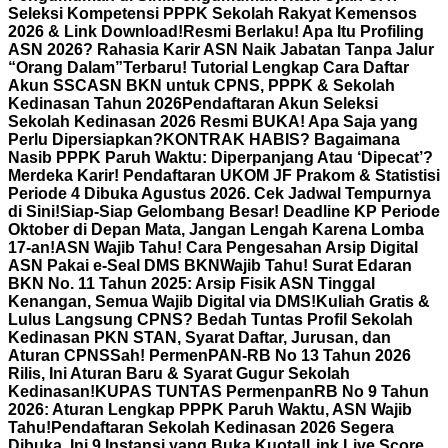
Seleksi Kompetensi PPPK Sekolah Rakyat Kemensos
2026 & Link Download!
Resmi Berlaku! Apa Itu Profiling
ASN 2026? Rahasia Karir ASN Naik Jabatan Tanpa Jalur
“Orang Dalam”
Terbaru! Tutorial Lengkap Cara Daftar
Akun SSCASN BKN untuk CPNS, PPPK & Sekolah
Kedinasan Tahun 2026
Pendaftaran Akun Seleksi
Sekolah Kedinasan 2026 Resmi BUKA! Apa Saja yang
Perlu Dipersiapkan?
KONTRAK HABIS? Bagaimana
Nasib PPPK Paruh Waktu: Diperpanjang Atau ‘Dipecat’?
Merdeka Karir! Pendaftaran UKOM JF Prakom & Statistisi
Periode 4 Dibuka Agustus 2026. Cek Jadwal Tempurnya
di Sini!
Siap-Siap Gelombang Besar! Deadline KP Periode
Oktober di Depan Mata, Jangan Lengah Karena Lomba
17-an!
ASN Wajib Tahu! Cara Pengesahan Arsip Digital
ASN Pakai e-Seal DMS BKN
Wajib Tahu! Surat Edaran
BKN No. 11 Tahun 2025: Arsip Fisik ASN Tinggal
Kenangan, Semua Wajib Digital via DMS!
Kuliah Gratis &
Lulus Langsung CPNS? Bedah Tuntas Profil Sekolah
Kedinasan PKN STAN, Syarat Daftar, Jurusan, dan
Aturan CPNS
Sah! PermenPAN-RB No 13 Tahun 2026
Rilis, Ini Aturan Baru & Syarat Gugur Sekolah
Kedinasan!
KUPAS TUNTAS PermenpanRB No 9 Tahun
2026: Aturan Lengkap PPPK Paruh Waktu, ASN Wajib
Tahu!
Pendaftaran Sekolah Kedinasan 2026 Segera
Dibuka, Ini 9 Instansi yang Buka Kuota!
Link Live Score