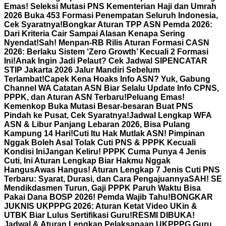
Emas! Seleksi Mutasi PNS Kementerian Haji dan Umrah
2026 Buka 453 Formasi Penempatan Seluruh Indonesia,
Cek Syaratnya!
Bongkar Aturan TPP ASN Pemda 2026:
Dari Kriteria Cair Sampai Alasan Kenapa Sering
Nyendat!
Sah! Menpan-RB Rilis Aturan Formasi CASN
2026: Berlaku Sistem ‘Zero Growth’ Kecuali 2 Formasi
Ini!
Anak Ingin Jadi Pelaut? Cek Jadwal SIPENCATAR
STIP Jakarta 2026 Jalur Mandiri Sebelum
Terlambat!
Capek Kena Hoaks Info ASN? Yuk, Gabung
Channel WA Catatan ASN Biar Selalu Update Info CPNS,
PPPK, dan Aturan ASN Terbaru!
Peluang Emas!
Kemenkop Buka Mutasi Besar-besaran Buat PNS
Pindah ke Pusat, Cek Syaratnya!
Jadwal Lengkap WFA
ASN & Libur Panjang Lebaran 2026, Bisa Pulang
Kampung 14 Hari!
Cuti Itu Hak Mutlak ASN! Pimpinan
Nggak Boleh Asal Tolak Cuti PNS & PPPK Kecuali
Kondisi Ini
Jangan Keliru! PPPK Cuma Punya 4 Jenis
Cuti, Ini Aturan Lengkap Biar Hakmu Nggak
Hangus
Awas Hangus! Aturan Lengkap 7 Jenis Cuti PNS
Terbaru: Syarat, Durasi, dan Cara Pengajuannya
SAH! SE
Mendikdasmen Turun, Gaji PPPK Paruh Waktu Bisa
Pakai Dana BOSP 2026! Pemda Wajib Tahu!
BONGKAR
JUKNIS UKPPPG 2026: Aturan Ketat Video UKin &
UTBK Biar Lulus Sertifikasi Guru!
RESMI DIBUKA!
Jadwal & Aturan Lengkap Pelaksanaan UKPPPG Guru