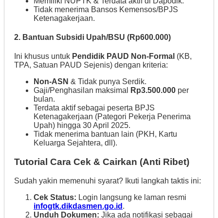
Memiliki NUPTK & Terdata aktif di Dapodik.
Tidak menerima Bansos Kemensos/BPJS
Ketenagakerjaan.
2. Bantuan Subsidi Upah/BSU (Rp600.000)
Ini khusus untuk
Pendidik PAUD Non-Formal
(KB,
TPA, Satuan PAUD Sejenis) dengan kriteria:
Non-ASN
& Tidak punya Serdik.
Gaji/Penghasilan maksimal
Rp3.500.000
per
bulan.
Terdata aktif sebagai peserta BPJS
Ketenagakerjaan (Pategori Pekerja Penerima
Upah) hingga 30 April 2025.
Tidak menerima bantuan lain (PKH, Kartu
Keluarga Sejahtera, dll).
Tutorial Cara Cek & Cairkan (Anti Ribet)
Sudah yakin memenuhi syarat? Ikuti langkah taktis ini:
Cek Status:
Login langsung ke laman resmi
infogtk.dikdasmen.go.id
.
Unduh Dokumen:
Jika ada notifikasi sebagai