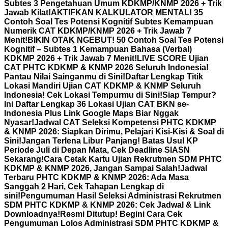
Subtes 3 Pengetahuan Umum KDKMP/KNMP 2026 + Trik
Jawab Kilat!
AKTIFKAN KALKULATOR MENTAL! 35
Contoh Soal Tes Potensi Kognitif Subtes Kemampuan
Numerik CAT KDKMP/KNMP 2026 + Trik Jawab 7
Menit!
BIKIN OTAK NGEBUT! 50 Contoh Soal Tes Potensi
Kognitif – Subtes 1 Kemampuan Bahasa (Verbal)
KDKMP 2026 + Trik Jawab 7 Menit!
LIVE SCORE Ujian
CAT PHTC KDKMP & KNMP 2026 Seluruh Indonesia!
Pantau Nilai Sainganmu di Sini!
Daftar Lengkap Titik
Lokasi Mandiri Ujian CAT KDKMP & KNMP Seluruh
Indonesia! Cek Lokasi Tempurmu di Sini!
Siap Tempur?
Ini Daftar Lengkap 36 Lokasi Ujian CAT BKN se-
Indonesia Plus Link Google Maps Biar Nggak
Nyasar!
Jadwal CAT Seleksi Kompetensi PHTC KDKMP
& KNMP 2026: Siapkan Dirimu, Pelajari Kisi-Kisi & Soal di
Sini!
Jangan Terlena Libur Panjang! Batas Usul KP
Periode Juli di Depan Mata, Cek Deadline SIASN
Sekarang!
Cara Cetak Kartu Ujian Rekrutmen SDM PHTC
KDKMP & KNMP 2026, Jangan Sampai Salah!
Jadwal
Terbaru PHTC KDKMP & KNMP 2026: Ada Masa
Sanggah 2 Hari, Cek Tahapan Lengkap di
sini!
Pengumuman Hasil Seleksi Administrasi Rekrutmen
SDM PHTC KDKMP & KNMP 2026: Cek Jadwal & Link
Downloadnya!
Resmi Ditutup! Begini Cara Cek
Pengumuman Lolos Administrasi SDM PHTC KDKMP &