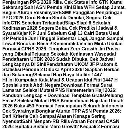
Penjaringan PPG 2026 Rilis, Cek Status Info GTK Kamu
Sekarang!
Sah! ASN Pemda Kini Bisa WFH Setiap Jumat,
Begini Aturan Resminya
RESMI! Panggilan Penjaringan
PPG 2026 Guru Belum Serdik Dimulai, Segera Cek
InfoGTK Sebelum Terlambat!
Siap-Siap! 8 Sekolah
Kedinasan 2026 Segera Buka, Cek Prediksi Jadwal &
Syarat
Kejar KP Juni Sebelum Gaji 13 Cair! Batas Usul
KP Periode Juni Tinggal Sebentar Lagi, Jangan Sampai
Lewat!
Bocoran Resmi! Kemendikdasmen Minta Usulan
Formasi CPNS 2026: Terapkan Zero Growth, Ini Posisi
yang Dibuka!
Pejuang Sekolah Kedinasan Waspada!
Pendaftaran UTBK 2026 Sudah Dibuka, Cek Jadwal
Lengkapnya Di Sini!
Pendaftaran UKOM JF Prakom &
Statistisi Periode 2 Dibuka April 2026! Siapkan Berkas
dari Sekarang!
Selamat Hari Raya Idulfitri 1447
H! Ini Kumpulan Kata Maaf & Ucapan Idul Fitri 1447 H
Spesial untuk Abdi Negara
Download Format Surat
Lamaran Seleksi Mutasi PNS Kementerian Haji 2026:
Panduan Lengkap + Download Template Gratis
Peluang
Emas! Seleksi Mutasi PNS Kementerian Haji dan Umrah
2026 Buka 453 Formasi Penempatan Seluruh Indonesia,
Cek Syaratnya!
Bongkar Aturan TPP ASN Pemda 2026:
Dari Kriteria Cair Sampai Alasan Kenapa Sering
Nyendat!
Sah! Menpan-RB Rilis Aturan Formasi CASN
2026: Berlaku Sistem ‘Zero Growth’ Kecuali 2 Formasi