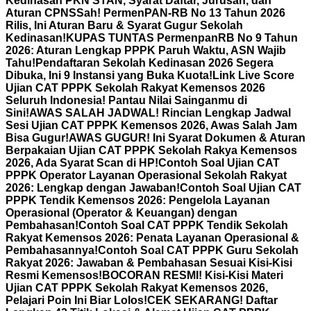
Kedinasan PKN STAN, Syarat Daftar, Jurusan, dan
Aturan CPNS
Sah! PermenPAN-RB No 13 Tahun 2026
Rilis, Ini Aturan Baru & Syarat Gugur Sekolah
Kedinasan!
KUPAS TUNTAS PermenpanRB No 9 Tahun
2026: Aturan Lengkap PPPK Paruh Waktu, ASN Wajib
Tahu!
Pendaftaran Sekolah Kedinasan 2026 Segera
Dibuka, Ini 9 Instansi yang Buka Kuota!
Link Live Score
Ujian CAT PPPK Sekolah Rakyat Kemensos 2026
Seluruh Indonesia! Pantau Nilai Sainganmu di
Sini!
AWAS SALAH JADWAL! Rincian Lengkap Jadwal
Sesi Ujian CAT PPPK Kemensos 2026, Awas Salah Jam
Bisa Gugur!
AWAS GUGUR! Ini Syarat Dokumen & Aturan
Berpakaian Ujian CAT PPPK Sekolah Rakya Kemensos
2026, Ada Syarat Scan di HP!
Contoh Soal Ujian CAT
PPPK Operator Layanan Operasional Sekolah Rakyat
2026: Lengkap dengan Jawaban!
Contoh Soal Ujian CAT
PPPK Tendik Kemensos 2026: Pengelola Layanan
Operasional (Operator & Keuangan) dengan
Pembahasan!
Contoh Soal CAT PPPK Tendik Sekolah
Rakyat Kemensos 2026: Penata Layanan Operasional &
Pembahasannya!
Contoh Soal CAT PPPK Guru Sekolah
Rakyat 2026: Jawaban & Pembahasan Sesuai Kisi-Kisi
Resmi Kemensos!
BOCORAN RESMI! Kisi-Kisi Materi
Ujian CAT PPPK Sekolah Rakyat Kemensos 2026,
Pelajari Poin Ini Biar Lolos!
CEK SEKARANG! Daftar