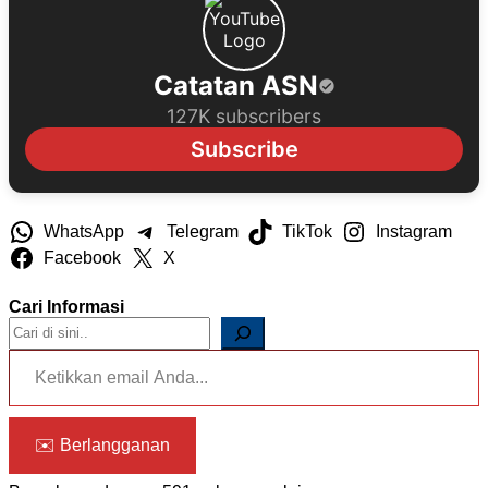
Catatan ASN
127K subscribers
Subscribe
WhatsApp
Telegram
TikTok
Instagram
Facebook
X
Cari Informasi
Ketikkan email Anda...
✉️ Berlangganan