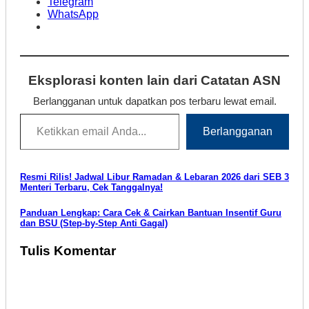
Telegram
WhatsApp
Eksplorasi konten lain dari Catatan ASN
Berlangganan untuk dapatkan pos terbaru lewat email.
Ketikkan email Anda...
Berlangganan
Navigasi
Resmi Rilis! Jadwal Libur Ramadan & Lebaran 2026 dari SEB 3
Menteri Terbaru, Cek Tanggalnya!
pos
Panduan Lengkap: Cara Cek & Cairkan Bantuan Insentif Guru
dan BSU (Step-by-Step Anti Gagal)
Tulis Komentar