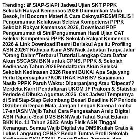
Skip
Trending:
🚨 SIAP-SIAP! Jadwal Ujian SKT PPPK
to
Sekolah Rakyat Kemensos 2026 Diumumkan Mulai
content
Besok, Ini Bocoran Materi & Cara Ceknya!
RESMI RILIS !
Pengumuman Kelulusan Seleksi Kompetensi PPPK
Sekolah Rakyat Kemensos 2026, Download PDF
Pengumuman di Sini!
Pengumuman Hasil Ujian CAT
Seleksi Kompetensi PPPK Sekolah Rakyat Kemensos
2026 & Link Download!
Resmi Berlaku! Apa Itu Profiling
ASN 2026? Rahasia Karir ASN Naik Jabatan Tanpa Jalur
“Orang Dalam”
Terbaru! Tutorial Lengkap Cara Daftar
Akun SSCASN BKN untuk CPNS, PPPK & Sekolah
Kedinasan Tahun 2026
Pendaftaran Akun Seleksi
Sekolah Kedinasan 2026 Resmi BUKA! Apa Saja yang
Perlu Dipersiapkan?
KONTRAK HABIS? Bagaimana
Nasib PPPK Paruh Waktu: Diperpanjang Atau ‘Dipecat’?
Merdeka Karir! Pendaftaran UKOM JF Prakom & Statistisi
Periode 4 Dibuka Agustus 2026. Cek Jadwal Tempurnya
di Sini!
Siap-Siap Gelombang Besar! Deadline KP Periode
Oktober di Depan Mata, Jangan Lengah Karena Lomba
17-an!
ASN Wajib Tahu! Cara Pengesahan Arsip Digital
ASN Pakai e-Seal DMS BKN
Wajib Tahu! Surat Edaran
BKN No. 11 Tahun 2025: Arsip Fisik ASN Tinggal
Kenangan, Semua Wajib Digital via DMS!
Kuliah Gratis &
Lulus Langsung CPNS? Bedah Tuntas Profil Sekolah