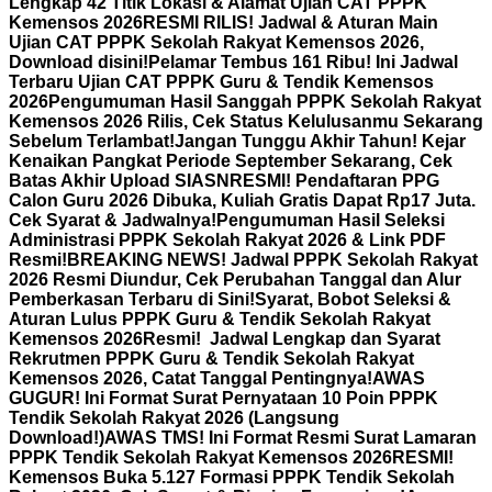
Lengkap 42 Titik Lokasi & Alamat Ujian CAT PPPK
Kemensos 2026
RESMI RILIS! Jadwal & Aturan Main
Ujian CAT PPPK Sekolah Rakyat Kemensos 2026,
Download disini!
Pelamar Tembus 161 Ribu! Ini Jadwal
Terbaru Ujian CAT PPPK Guru & Tendik Kemensos
2026
Pengumuman Hasil Sanggah PPPK Sekolah Rakyat
Kemensos 2026 Rilis, Cek Status Kelulusanmu Sekarang
Sebelum Terlambat!
Jangan Tunggu Akhir Tahun! Kejar
Kenaikan Pangkat Periode September Sekarang, Cek
Batas Akhir Upload SIASN
RESMI! Pendaftaran PPG
Calon Guru 2026 Dibuka, Kuliah Gratis Dapat Rp17 Juta.
Cek Syarat & Jadwalnya!
Pengumuman Hasil Seleksi
Administrasi PPPK Sekolah Rakyat 2026 & Link PDF
Resmi!
BREAKING NEWS! Jadwal PPPK Sekolah Rakyat
2026 Resmi Diundur, Cek Perubahan Tanggal dan Alur
Pemberkasan Terbaru di Sini!
Syarat, Bobot Seleksi &
Aturan Lulus PPPK Guru & Tendik Sekolah Rakyat
Kemensos 2026
Resmi! Jadwal Lengkap dan Syarat
Rekrutmen PPPK Guru & Tendik Sekolah Rakyat
Kemensos 2026, Catat Tanggal Pentingnya!
AWAS
GUGUR! Ini Format Surat Pernyataan 10 Poin PPPK
Tendik Sekolah Rakyat 2026 (Langsung
Download!)
AWAS TMS! Ini Format Resmi Surat Lamaran
PPPK Tendik Sekolah Rakyat Kemensos 2026
RESMI!
Kemensos Buka 5.127 Formasi PPPK Tendik Sekolah