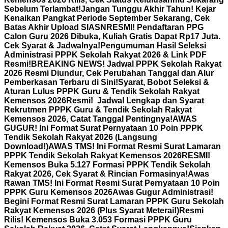
Sebelum Terlambat!
Jangan Tunggu Akhir Tahun! Kejar
Kenaikan Pangkat Periode September Sekarang, Cek
Batas Akhir Upload SIASN
RESMI! Pendaftaran PPG
Calon Guru 2026 Dibuka, Kuliah Gratis Dapat Rp17 Juta.
Cek Syarat & Jadwalnya!
Pengumuman Hasil Seleksi
Administrasi PPPK Sekolah Rakyat 2026 & Link PDF
Resmi!
BREAKING NEWS! Jadwal PPPK Sekolah Rakyat
2026 Resmi Diundur, Cek Perubahan Tanggal dan Alur
Pemberkasan Terbaru di Sini!
Syarat, Bobot Seleksi &
Aturan Lulus PPPK Guru & Tendik Sekolah Rakyat
Kemensos 2026
Resmi! Jadwal Lengkap dan Syarat
Rekrutmen PPPK Guru & Tendik Sekolah Rakyat
Kemensos 2026, Catat Tanggal Pentingnya!
AWAS
GUGUR! Ini Format Surat Pernyataan 10 Poin PPPK
Tendik Sekolah Rakyat 2026 (Langsung
Download!)
AWAS TMS! Ini Format Resmi Surat Lamaran
PPPK Tendik Sekolah Rakyat Kemensos 2026
RESMI!
Kemensos Buka 5.127 Formasi PPPK Tendik Sekolah
Rakyat 2026, Cek Syarat & Rincian Formasinya!
Awas
Rawan TMS! Ini Format Resmi Surat Pernyataan 10 Poin
PPPK Guru Kemensos 2026
Awas Gugur Administrasi!
Begini Format Resmi Surat Lamaran PPPK Guru Sekolah
Rakyat Kemensos 2026 (Plus Syarat Meterai!)
Resmi
Rilis! Kemensos Buka 3.053 Formasi PPPK Guru