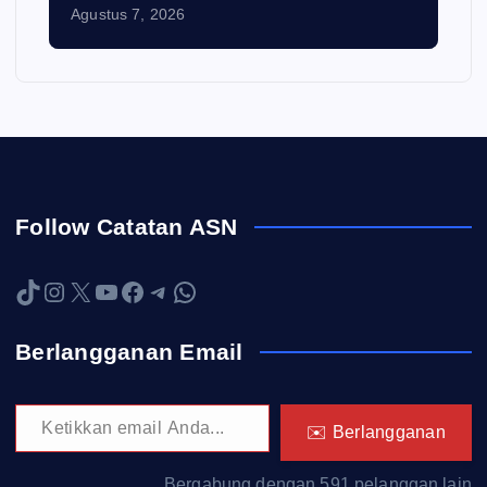
Agustus 7, 2026
Follow Catatan ASN
TikTok
Instagram
X
YouTube
Facebook
Telegram
WhatsApp
Berlangganan Email
Ketikkan email Anda...
✉️ Berlangganan
Bergabung dengan 591 pelanggan lain