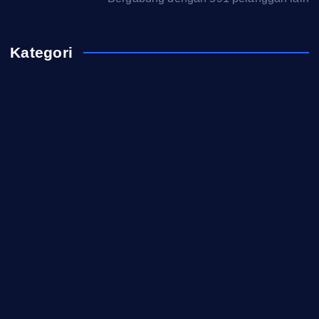
Kategori
Akademi TNI
Berita
Download
Formasi CASN
Info ASN
Karir ASN
Pelatihan
Pendidikan
Pengumuman
Peraturan