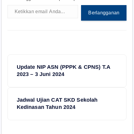
Ketikkan email Anda...
Berlangganan
N
Update NIP ASN (PPPK & CPNS) T.A
a
2023 – 3 Juni 2024
v
Jadwal Ujian CAT SKD Sekolah
i
Kedinasan Tahun 2024
g