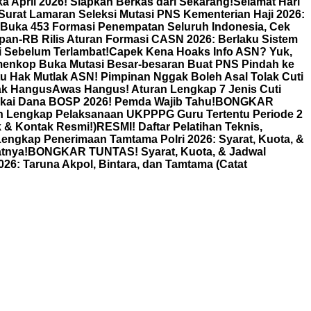
a April 2026! Siapkan Berkas dari Sekarang!
Selamat Hari
urat Lamaran Seleksi Mutasi PNS Kementerian Haji 2026:
 Buka 453 Formasi Penempatan Seluruh Indonesia, Cek
pan-RB Rilis Aturan Formasi CASN 2026: Berlaku Sistem
i Sebelum Terlambat!
Capek Kena Hoaks Info ASN? Yuk,
enkop Buka Mutasi Besar-besaran Buat PNS Pindah ke
Itu Hak Mutlak ASN! Pimpinan Nggak Boleh Asal Tolak Cuti
gak Hangus
Awas Hangus! Aturan Lengkap 7 Jenis Cuti
kai Dana BOSP 2026! Pemda Wajib Tahu!
BONGKAR
n Lengkap Pelaksanaan UKPPPG Guru Tertentu Periode 2
k & Kontak Resmi!)
RESMI! Daftar Pelatihan Teknis,
gkap Penerimaan Tamtama Polri 2026: Syarat, Kuota, &
tnya!
BONGKAR TUNTAS! Syarat, Kuota, & Jadwal
26: Taruna Akpol, Bintara, dan Tamtama (Catat