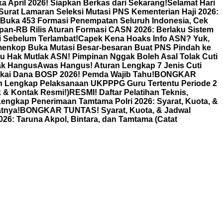
a April 2026! Siapkan Berkas dari Sekarang!
Selamat Hari
urat Lamaran Seleksi Mutasi PNS Kementerian Haji 2026:
 Buka 453 Formasi Penempatan Seluruh Indonesia, Cek
pan-RB Rilis Aturan Formasi CASN 2026: Berlaku Sistem
i Sebelum Terlambat!
Capek Kena Hoaks Info ASN? Yuk,
enkop Buka Mutasi Besar-besaran Buat PNS Pindah ke
Itu Hak Mutlak ASN! Pimpinan Nggak Boleh Asal Tolak Cuti
gak Hangus
Awas Hangus! Aturan Lengkap 7 Jenis Cuti
kai Dana BOSP 2026! Pemda Wajib Tahu!
BONGKAR
n Lengkap Pelaksanaan UKPPPG Guru Tertentu Periode 2
k & Kontak Resmi!)
RESMI! Daftar Pelatihan Teknis,
gkap Penerimaan Tamtama Polri 2026: Syarat, Kuota, &
tnya!
BONGKAR TUNTAS! Syarat, Kuota, & Jadwal
26: Taruna Akpol, Bintara, dan Tamtama (Catat