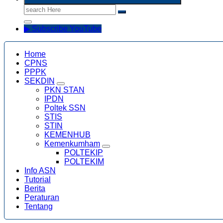
Search
for:
▶ Subscribe YouTube
Home
CPNS
PPPK
SEKDIN
PKN STAN
IPDN
Poltek SSN
STIS
STIN
KEMENHUB
Kemenkumham
POLTEKIP
POLTEKIM
Info ASN
Tutorial
Berita
Peraturan
Tentang