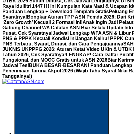
UTBK 2026 Sudah Dibuka, Cek Jadwal Lengkapnya Di Sin
Raya Idulfitri 1447 H! Ini Kumpulan Kata Maaf & Ucapan Id
Panduan Lengkap + Download Template Gratis
Peluang Em
Syaratnya!
Bongkar Aturan TPP ASN Pemda 2026: Dari Kri
‘Zero Growth’ Kecuali 2 Formasi Ini!
Anak Ingin Jadi Pelau
Gabung Channel WA Catatan ASN Biar Selalu Update Info
Pusat, Cek Syaratnya!
Jadwal Lengkap WFA ASN & Libur P
PNS & PPPK Kecuali Kondisi Ini
Jangan Keliru! PPPK Cum
PNS Terbaru: Syarat, Durasi, dan Cara Pengajuannya
SAH!
JUKNIS UKPPPG 2026: Aturan Ketat Video UKin & UTBK Bia
Tahun 2026, Cek Syaratnya!
LENGKAP! Cara Daftar Pelatih
Fungsional, dan MOOC Gratis untuk ASN 2026Biar Karirm
Jadwal Tes!
BUKA BESAR-BESARAN! Panduan Lengkap Binta
Penerimaan Taruna Akpol 2026 (Wajib Tahu Syarat Nilai R
Tanggalnya!)
Informasi Aparatur Sipil Negara