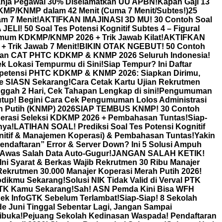
anja Pegawai 30% Diselamatkan UU APBN!
Kapan Gaji 13
KDKMP/KNMP dalam 42 Menit (Cuma 7 Menit/Subtes!)
25
m 7 Menit!
AKTIFKAN IMAJINASI 3D MU! 30 Contoh Soal
JELI! 50 Soal Tes Potensi Kognitif Subtes 4 – Figural
Umum KDKMP/KNMP 2026 + Trik Jawab Kilat!
AKTIFKAN
Trik Jawab 7 Menit!
BIKIN OTAK NGEBUT! 50 Contoh
ian CAT PHTC KDKMP & KNMP 2026 Seluruh Indonesia!
k Lokasi Tempurmu di Sini!
Siap Tempur? Ini Daftar
petensi PHTC KDKMP & KNMP 2026: Siapkan Dirimu,
ne SIASN Sekarang!
Cara Cetak Kartu Ujian Rekrutmen
ah 2 Hari, Cek Tahapan Lengkap di sini!
Pengumuman
utup! Begini Cara Cek Pengumuman Lolos Administrasi
 Putih (KNMP) 2026
SIAP TEMBUS KNMP! 30 Contoh
erasi Seleksi KDKMP 2026 + Pembahasan Tuntas!
Siap-
nya!
LATIHAN SOAL! Prediksi Soal Tes Potensi Kognitif
itif & Manajemen Koperasi) & Pembahasan Tuntas!
Yakin
endaftaran” Error & Server Down? Ini 5 Solusi Ampuh
was Salah Data Auto-Gugur!
JANGAN SALAH KETIK!
 Syarat & Berkas Wajib Rekrutmen 30 Ribu Manajer
ekrutmen 30.000 Manajer Koperasi Merah Putih 2026!
odikmu Sekarang!
Solusi NIK Tidak Valid di Verval PTK
GTK Kamu Sekarang!
Sah! ASN Pemda Kini Bisa WFH
Cek InfoGTK Sebelum Terlambat!
Siap-Siap! 8 Sekolah
de Juni Tinggal Sebentar Lagi, Jangan Sampai
ibuka!
Pejuang Sekolah Kedinasan Waspada! Pendaftaran