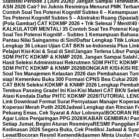
Statistisi Periode 3 (Juni 2026)! Jangan Sampai Terlewat!
K
ASN 2026 Cair? Ini Juknis Resminya Menurut PMK Terbar
Contoh Soal Tes Potensi Kognitif Subtes 6 – Kemampuan
Tes Potensi Kognitif Subtes 5 – Abstraksi Ruang (Spasia
(Pola Gambar) CAT KDKMP 2026 + Trik Selesai 7 Menit!
40
KALKULATOR MENTAL! 35 Contoh Soal Tes Potensi Kogn
Soal Tes Potensi Kognitif – Subtes 1 Kemampuan Bahasa 
Pantau Nilai Sainganmu di Sini!
Daftar Lengkap Titik Lok
Lengkap 36 Lokasi Ujian CAT BKN se-Indonesia Plus Lin
Pelajari Kisi-Kisi & Soal di Sini!
Jangan Terlena Libur Panj
SDM PHTC KDKMP & KNMP 2026, Jangan Sampai Salah!
Hasil Seleksi Administrasi Rekrutmen SDM PHTC KDKMP
SDM PHTC KDKMP & KNMP 2026
BONGKAR KISI-KISI RES
Soal Tes Manajemen Kelautan 2026 dan Pembahasan Tun
siap! Kemenkeu Buka 300 Formasi CPNS Bea Cukai 2026 
CAT BKN Seleksi KDKMP & KNMP 2026 Lengkap Pemba
Tembus Passing Grade! Ini Kisi-Kisi Materi CAT BKN Sel
Atasi Kendala Daftar PHTC KDKMP 2026!
TUTORIAL LENGK
Link Download Format Surat Pernyataan Manajer Koperasi
Koperasi Merah Putih 2026
Jadwal Lengkap dan Rincian F
Peluang Emas, Cek Syarat & Alur Lolosnya!
BOCORAN RESM
Agar Lolos Penjaringan PPG 2026!
KABAR GEMBIRA! Pandu
Setiap Jumat, Begini Aturan Resminya
RESMI! Panggilan P
Kedinasan 2026 Segera Buka, Cek Prediksi Jadwal & Syar
Lewat!
Bocoran Resmi! Kemendikdasmen Minta Usulan Form