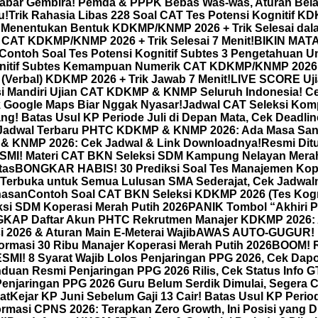
abar Gembira! Pemda & PPPK Bebas Was-was, Aturan Bel
u!
Trik Rahasia Libas 228 Soal CAT Tes Potensi Kognitif 
 Menentukan Bentuk KDKMP/KNMP 2026 + Trik Selesai dala
l) CAT KDKMP/KNMP 2026 + Trik Selesai 7 Menit!
BIKIN MATA 
 Contoh Soal Tes Potensi Kognitif Subtes 3 Pengetahuan 
itif Subtes Kemampuan Numerik CAT KDKMP/KNMP 2026 + 
(Verbal) KDKMP 2026 + Trik Jawab 7 Menit!
LIVE SCORE Uj
asi Mandiri Ujian CAT KDKMP & KNMP Seluruh Indonesia! Ce
k Google Maps Biar Nggak Nyasar!
Jadwal CAT Seleksi Kom
ang! Batas Usul KP Periode Juli di Depan Mata, Cek Deadli
Jadwal Terbaru PHTC KDKMP & KNMP 2026: Ada Masa Sangg
 & KNMP 2026: Cek Jadwal & Link Downloadnya!
Resmi Dit
MI! Materi CAT BKN Seleksi SDM Kampung Nelayan Merah
tas
BONGKAR HABIS! 30 Prediksi Soal Tes Manajemen Kop
Terbuka untuk Semua Lulusan SMA Sederajat, Cek Jadwal
hasan
Contoh Soal CAT BKN Seleksi KDKMP 2026 (Tes Kogn
eksi SDM Koperasi Merah Putih 2026
PANIK Tombol “Akhiri P
AP Daftar Akun PHTC Rekrutmen Manajer KDKMP 2026: A
 2026 & Aturan Main E-Meterai Wajib
AWAS AUTO-GUGUR! Ini
ormasi 30 Ribu Manajer Koperasi Merah Putih 2026
BOOM! R
I! 8 Syarat Wajib Lolos Penjaringan PPG 2026, Cek Dap
an Resmi Penjaringan PPG 2026 Rilis, Cek Status Info 
enjaringan PPG 2026 Guru Belum Serdik Dimulai, Segera 
at
Kejar KP Juni Sebelum Gaji 13 Cair! Batas Usul KP Perio
asi CPNS 2026: Terapkan Zero Growth, Ini Posisi yang D