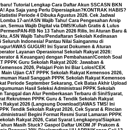
rbaru! Tutorial Lengkap Cara Daftar Akun SSCASN BKN
! Apa Saja yang Perlu Dipersiapkan?
KONTRAK HABIS?
atistisi Periode 4 Dibuka Agustus 2026. Cek Jadwal
 Lomba 17-an!
ASN Wajib Tahu! Cara Pengesahan Arsip
an, Semua Wajib Digital via DMS!
Kuliah Gratis & Lulus
 PermenPAN-RB No 13 Tahun 2026 Rilis, Ini Aturan Baru &
tu, ASN Wajib Tahu!
Pendaftaran Sekolah Kedinasan
Seluruh Indonesia! Pantau Nilai Sainganmu di
ugur!
AWAS GUGUR! Ini Syarat Dokumen & Aturan
erator Layanan Operasional Sekolah Rakyat 2026:
Operator & Keuangan) dengan Pembahasan!
Contoh Soal
T PPPK Guru Sekolah Rakyat 2026: Jawaban &
ensos 2026, Pelajari Poin Ini Biar Lolos!
CEK
n Main Ujian CAT PPPK Sekolah Rakyat Kemensos 2026,
muman Hasil Sanggah PPPK Sekolah Rakyat Kemensos
kat Periode September Sekarang, Cek Batas Akhir Upload
ngumuman Hasil Seleksi Administrasi PPPK Sekolah
anggal dan Alur Pemberkasan Terbaru di Sini!
Syarat,
rat Rekrutmen PPPK Guru & Tendik Sekolah Rakyat
h Rakyat 2026 (Langsung Download!)
AWAS TMS! Ini
PK Tendik Sekolah Rakyat 2026, Cek Syarat & Rincian
dministrasi! Begini Format Resmi Surat Lamaran PPPK
kolah Rakyat 2026, Catat Syarat Lengkapnya!
Siapkan
Tahun Masih Stuck? Gaspol Daftar UKOM JF Prakom &