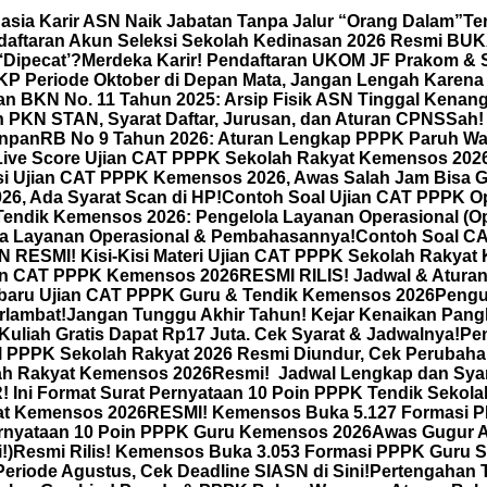
hasia Karir ASN Naik Jabatan Tanpa Jalur “Orang Dalam”
Te
daftaran Akun Seleksi Sekolah Kedinasan 2026 Resmi BUKA
‘Dipecat’?
Merdeka Karir! Pendaftaran UKOM JF Prakom & St
KP Periode Oktober di Depan Mata, Jangan Lengah Karena
an BKN No. 11 Tahun 2025: Arsip Fisik ASN Tinggal Kenang
 PKN STAN, Syarat Daftar, Jurusan, dan Aturan CPNS
Sah!
anRB No 9 Tahun 2026: Aturan Lengkap PPPK Paruh Wak
Live Score Ujian CAT PPPK Sekolah Rakyat Kemensos 2026 
 Ujian CAT PPPK Kemensos 2026, Awas Salah Jam Bisa G
6, Ada Syarat Scan di HP!
Contoh Soal Ujian CAT PPPK Op
Tendik Kemensos 2026: Pengelola Layanan Operasional (
a Layanan Operasional & Pembahasannya!
Contoh Soal CA
ESMI! Kisi-Kisi Materi Ujian CAT PPPK Sekolah Rakyat Kem
ian CAT PPPK Kemensos 2026
RESMI RILIS! Jadwal & Atura
erbaru Ujian CAT PPPK Guru & Tendik Kemensos 2026
Pengu
rlambat!
Jangan Tunggu Akhir Tahun! Kejar Kenaikan Pang
uliah Gratis Dapat Rp17 Juta. Cek Syarat & Jadwalnya!
Pe
PPK Sekolah Rakyat 2026 Resmi Diundur, Cek Perubahan T
lah Rakyat Kemensos 2026
Resmi! Jadwal Lengkap dan Sya
Ini Format Surat Pernyataan 10 Poin PPPK Tendik Sekola
at Kemensos 2026
RESMI! Kemensos Buka 5.127 Formasi PP
ernyataan 10 Poin PPPK Guru Kemensos 2026
Awas Gugur A
!)
Resmi Rilis! Kemensos Buka 3.053 Formasi PPPK Guru Se
riode Agustus, Cek Deadline SIASN di Sini!
Pertengahan 