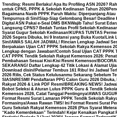
Skip
Trending:
Resmi Berlaku! Apa Itu Profiling ASN 2026? Ra
to
untuk CPNS, PPPK & Sekolah Kedinasan Tahun 2026
Pen
content
Bagaimana Nasib PPPK Paruh Waktu: Diperpanjang Atau 
Tempurnya di Sini!
Siap-Siap Gelombang Besar! Deadline 
Digital ASN Pakai e-Seal DMS BKN
Wajib Tahu! Surat Edar
Langsung CPNS? Bedah Tuntas Profil Sekolah Kedinasan
Syarat Gugur Sekolah Kedinasan!
KUPAS TUNTAS Permenp
2026 Segera Dibuka, Ini 9 Instansi yang Buka Kuota!
Link 
Sini!
AWAS SALAH JADWAL! Rincian Lengkap Jadwal Sesi
Berpakaian Ujian CAT PPPK Sekolah Rakya Kemensos 202
Lengkap dengan Jawaban!
Contoh Soal Ujian CAT PPPK 
CAT PPPK Tendik Sekolah Rakyat Kemensos 2026: Penat
Pembahasan Sesuai Kisi-Kisi Resmi Kemensos!
BOCORAN R
SEKARANG! Daftar Lengkap 42 Titik Lokasi & Alamat Uj
Download disini!
Pelamar Tembus 161 Ribu! Ini Jadwal T
2026 Rilis, Cek Status Kelulusanmu Sekarang Sebelum Te
SIASN
RESMI! Pendaftaran PPG Calon Guru 2026 Dibuka, K
Rakyat 2026 & Link PDF Resmi!
BREAKING NEWS! Jadwal P
Bobot Seleksi & Aturan Lulus PPPK Guru & Tendik Seko
Kemensos 2026, Catat Tanggal Pentingnya!
AWAS GUGUR! 
Format Resmi Surat Lamaran PPPK Tendik Sekolah Raky
Formasinya!
Awas Rawan TMS! Ini Format Resmi Surat P
Guru Sekolah Rakyat Kemensos 2026 (Plus Syarat Meterai
“Kado Kemerdekaan” Terindah! Kejar Kenaikan Pangkat Pe