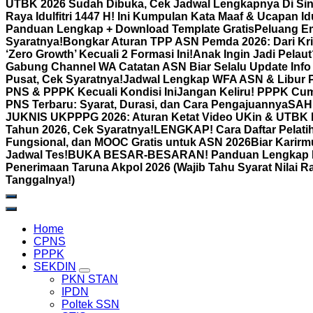
UTBK 2026 Sudah Dibuka, Cek Jadwal Lengkapnya Di Sin
Raya Idulfitri 1447 H! Ini Kumpulan Kata Maaf & Ucapan Id
Panduan Lengkap + Download Template Gratis
Peluang Em
Syaratnya!
Bongkar Aturan TPP ASN Pemda 2026: Dari Kri
‘Zero Growth’ Kecuali 2 Formasi Ini!
Anak Ingin Jadi Pelau
Gabung Channel WA Catatan ASN Biar Selalu Update Info
Pusat, Cek Syaratnya!
Jadwal Lengkap WFA ASN & Libur P
PNS & PPPK Kecuali Kondisi Ini
Jangan Keliru! PPPK Cum
PNS Terbaru: Syarat, Durasi, dan Cara Pengajuannya
SAH!
JUKNIS UKPPPG 2026: Aturan Ketat Video UKin & UTBK Bia
Tahun 2026, Cek Syaratnya!
LENGKAP! Cara Daftar Pelatih
Fungsional, dan MOOC Gratis untuk ASN 2026Biar Karirm
Jadwal Tes!
BUKA BESAR-BESARAN! Panduan Lengkap Binta
Penerimaan Taruna Akpol 2026 (Wajib Tahu Syarat Nilai R
Tanggalnya!)
Home
CPNS
PPPK
SEKDIN
PKN STAN
IPDN
Poltek SSN