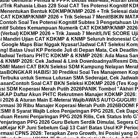
abar Gembira! Pemda & PPPK Bebas Was-was, Aturan Bel
u!
Trik Rahasia Libas 228 Soal CAT Tes Potensi Kognitif 
 Menentukan Bentuk KDKMP/KNMP 2026 + Trik Selesai dala
l) CAT KDKMP/KNMP 2026 + Trik Selesai 7 Menit!
BIKIN MATA 
 Contoh Soal Tes Potensi Kognitif Subtes 3 Pengetahuan 
itif Subtes Kemampuan Numerik CAT KDKMP/KNMP 2026 + 
(Verbal) KDKMP 2026 + Trik Jawab 7 Menit!
LIVE SCORE Uj
asi Mandiri Ujian CAT KDKMP & KNMP Seluruh Indonesia! Ce
k Google Maps Biar Nggak Nyasar!
Jadwal CAT Seleksi Kom
ang! Batas Usul KP Periode Juli di Depan Mata, Cek Deadli
Jadwal Terbaru PHTC KDKMP & KNMP 2026: Ada Masa Sangg
 & KNMP 2026: Cek Jadwal & Link Downloadnya!
Resmi Dit
MI! Materi CAT BKN Seleksi SDM Kampung Nelayan Merah
tas
BONGKAR HABIS! 30 Prediksi Soal Tes Manajemen Kop
Terbuka untuk Semua Lulusan SMA Sederajat, Cek Jadwal
hasan
Contoh Soal CAT BKN Seleksi KDKMP 2026 (Tes Kogn
eksi SDM Koperasi Merah Putih 2026
PANIK Tombol “Akhiri P
AP Daftar Akun PHTC Rekrutmen Manajer KDKMP 2026: A
 2026 & Aturan Main E-Meterai Wajib
AWAS AUTO-GUGUR! Ini
ormasi 30 Ribu Manajer Koperasi Merah Putih 2026
BOOM! R
I! 8 Syarat Wajib Lolos Penjaringan PPG 2026, Cek Dap
an Resmi Penjaringan PPG 2026 Rilis, Cek Status Info 
enjaringan PPG 2026 Guru Belum Serdik Dimulai, Segera 
at
Kejar KP Juni Sebelum Gaji 13 Cair! Batas Usul KP Perio
asi CPNS 2026: Terapkan Zero Growth, Ini Posisi yang D