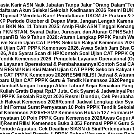
hasia Karir ASN Naik Jabatan Tanpa Jalur “Orang Dalam”
Te
daftaran Akun Seleksi Sekolah Kedinasan 2026 Resmi BUKA
‘Dipecat’?
Merdeka Karir! Pendaftaran UKOM JF Prakom & St
KP Periode Oktober di Depan Mata, Jangan Lengah Karena
an BKN No. 11 Tahun 2025: Arsip Fisik ASN Tinggal Kenang
 PKN STAN, Syarat Daftar, Jurusan, dan Aturan CPNS
Sah!
anRB No 9 Tahun 2026: Aturan Lengkap PPPK Paruh Wak
Live Score Ujian CAT PPPK Sekolah Rakyat Kemensos 2026 
 Ujian CAT PPPK Kemensos 2026, Awas Salah Jam Bisa G
6, Ada Syarat Scan di HP!
Contoh Soal Ujian CAT PPPK Op
Tendik Kemensos 2026: Pengelola Layanan Operasional (
a Layanan Operasional & Pembahasannya!
Contoh Soal CA
ESMI! Kisi-Kisi Materi Ujian CAT PPPK Sekolah Rakyat Kem
ian CAT PPPK Kemensos 2026
RESMI RILIS! Jadwal & Atura
erbaru Ujian CAT PPPK Guru & Tendik Kemensos 2026
Pengu
rlambat!
Jangan Tunggu Akhir Tahun! Kejar Kenaikan Pang
uliah Gratis Dapat Rp17 Juta. Cek Syarat & Jadwalnya!
Pe
PPK Sekolah Rakyat 2026 Resmi Diundur, Cek Perubahan T
lah Rakyat Kemensos 2026
Resmi! Jadwal Lengkap dan Sya
Ini Format Surat Pernyataan 10 Poin PPPK Tendik Sekola
at Kemensos 2026
RESMI! Kemensos Buka 5.127 Formasi PP
ernyataan 10 Poin PPPK Guru Kemensos 2026
Awas Gugur A
!)
Resmi Rilis! Kemensos Buka 3.053 Formasi PPPK Guru Se
riode Agustus, Cek Deadline SIASN di Sini!
Pertengahan 