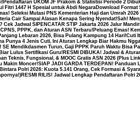
i!
Pendaftaran UKOM JF Prakom & Statistisi Periode 2 Dibuk
ul Fitri 1447 H Spesial untuk Abdi Negara
Download Format S
as! Seleksi Mutasi PNS Kementerian Haji dan Umrah 2026
teria Cair Sampai Alasan Kenapa Sering Nyendat!
Sah! Men
t? Cek Jadwal SIPENCATAR STIP Jakarta 2026 Jalur Mandir
 CPNS, PPPK, dan Aturan ASN Terbaru!
Peluang Emas! Kem
anjang Lebaran 2026, Bisa Pulang Kampung 14 Hari!
Cuti 
a Punya 4 Jenis Cuti, Ini Aturan Lengkap Biar Hakmu Ng
 SE Mendikdasmen Turun, Gaji PPPK Paruh Waktu Bisa Pa
r Lulus Sertifikasi Guru!
RESMI DIBUKA! Jadwal & Atura
an Teknis, Fungsional, & MOOC Gratis ASN 2026 (Plus Lin
u Makin Moncer!
SIAP JADI GARDA TERDEPAN! Panduan Len
ra Polri 2026: Kuota 5.141 Orang, Cek Formasi & Syara
apornya!)
RESMI RILIS! Jadwal Lengkap Pendaftaran Polri 20