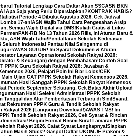
rbaru! Tutorial Lengkap Cara Daftar Akun SSCASN BKN
! Apa Saja yang Perlu Dipersiapkan?
KONTRAK HABIS?
atistisi Periode 4 Dibuka Agustus 2026. Cek Jadwal
 Lomba 17-an!
ASN Wajib Tahu! Cara Pengesahan Arsip
an, Semua Wajib Digital via DMS!
Kuliah Gratis & Lulus
 PermenPAN-RB No 13 Tahun 2026 Rilis, Ini Aturan Baru &
tu, ASN Wajib Tahu!
Pendaftaran Sekolah Kedinasan
Seluruh Indonesia! Pantau Nilai Sainganmu di
ugur!
AWAS GUGUR! Ini Syarat Dokumen & Aturan
erator Layanan Operasional Sekolah Rakyat 2026:
Operator & Keuangan) dengan Pembahasan!
Contoh Soal
T PPPK Guru Sekolah Rakyat 2026: Jawaban &
ensos 2026, Pelajari Poin Ini Biar Lolos!
CEK
n Main Ujian CAT PPPK Sekolah Rakyat Kemensos 2026,
muman Hasil Sanggah PPPK Sekolah Rakyat Kemensos
kat Periode September Sekarang, Cek Batas Akhir Upload
ngumuman Hasil Seleksi Administrasi PPPK Sekolah
anggal dan Alur Pemberkasan Terbaru di Sini!
Syarat,
rat Rekrutmen PPPK Guru & Tendik Sekolah Rakyat
h Rakyat 2026 (Langsung Download!)
AWAS TMS! Ini
PK Tendik Sekolah Rakyat 2026, Cek Syarat & Rincian
dministrasi! Begini Format Resmi Surat Lamaran PPPK
kolah Rakyat 2026, Catat Syarat Lengkapnya!
Siapkan
Tahun Masih Stuck? Gaspol Daftar UKOM JF Prakom &