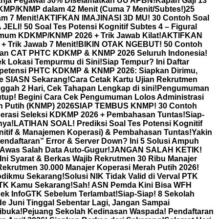
anja Pegawai 30% Diselamatkan UU APBN!
Kapan Gaji 13
KDKMP/KNMP dalam 42 Menit (Cuma 7 Menit/Subtes!)
25
m 7 Menit!
AKTIFKAN IMAJINASI 3D MU! 30 Contoh Soal
JELI! 50 Soal Tes Potensi Kognitif Subtes 4 – Figural
Umum KDKMP/KNMP 2026 + Trik Jawab Kilat!
AKTIFKAN
Trik Jawab 7 Menit!
BIKIN OTAK NGEBUT! 50 Contoh
ian CAT PHTC KDKMP & KNMP 2026 Seluruh Indonesia!
k Lokasi Tempurmu di Sini!
Siap Tempur? Ini Daftar
petensi PHTC KDKMP & KNMP 2026: Siapkan Dirimu,
ne SIASN Sekarang!
Cara Cetak Kartu Ujian Rekrutmen
ah 2 Hari, Cek Tahapan Lengkap di sini!
Pengumuman
utup! Begini Cara Cek Pengumuman Lolos Administrasi
 Putih (KNMP) 2026
SIAP TEMBUS KNMP! 30 Contoh
erasi Seleksi KDKMP 2026 + Pembahasan Tuntas!
Siap-
nya!
LATIHAN SOAL! Prediksi Soal Tes Potensi Kognitif
itif & Manajemen Koperasi) & Pembahasan Tuntas!
Yakin
endaftaran” Error & Server Down? Ini 5 Solusi Ampuh
was Salah Data Auto-Gugur!
JANGAN SALAH KETIK!
 Syarat & Berkas Wajib Rekrutmen 30 Ribu Manajer
ekrutmen 30.000 Manajer Koperasi Merah Putih 2026!
odikmu Sekarang!
Solusi NIK Tidak Valid di Verval PTK
GTK Kamu Sekarang!
Sah! ASN Pemda Kini Bisa WFH
Cek InfoGTK Sebelum Terlambat!
Siap-Siap! 8 Sekolah
de Juni Tinggal Sebentar Lagi, Jangan Sampai
ibuka!
Pejuang Sekolah Kedinasan Waspada! Pendaftaran