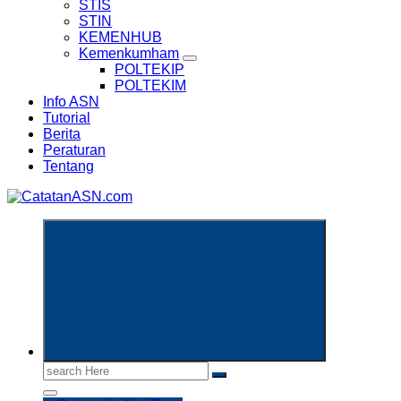
STIS
STIN
KEMENHUB
Kemenkumham
POLTEKIP
POLTEKIM
Info ASN
Tutorial
Berita
Peraturan
Tentang
Informasi Aparatur Sipil Negara
Search
for: