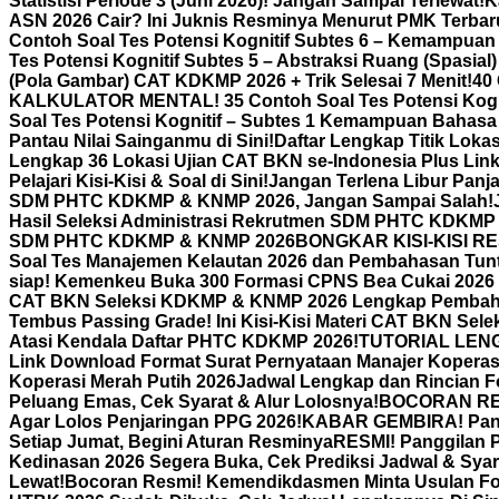
Statistisi Periode 3 (Juni 2026)! Jangan Sampai Terlewat!
K
ASN 2026 Cair? Ini Juknis Resminya Menurut PMK Terbar
Contoh Soal Tes Potensi Kognitif Subtes 6 – Kemampuan
Tes Potensi Kognitif Subtes 5 – Abstraksi Ruang (Spasia
(Pola Gambar) CAT KDKMP 2026 + Trik Selesai 7 Menit!
40
KALKULATOR MENTAL! 35 Contoh Soal Tes Potensi Kogn
Soal Tes Potensi Kognitif – Subtes 1 Kemampuan Bahasa 
Pantau Nilai Sainganmu di Sini!
Daftar Lengkap Titik Lok
Lengkap 36 Lokasi Ujian CAT BKN se-Indonesia Plus Lin
Pelajari Kisi-Kisi & Soal di Sini!
Jangan Terlena Libur Panj
SDM PHTC KDKMP & KNMP 2026, Jangan Sampai Salah!
Hasil Seleksi Administrasi Rekrutmen SDM PHTC KDKMP
SDM PHTC KDKMP & KNMP 2026
BONGKAR KISI-KISI RES
Soal Tes Manajemen Kelautan 2026 dan Pembahasan Tun
siap! Kemenkeu Buka 300 Formasi CPNS Bea Cukai 2026 
CAT BKN Seleksi KDKMP & KNMP 2026 Lengkap Pemba
Tembus Passing Grade! Ini Kisi-Kisi Materi CAT BKN Sel
Atasi Kendala Daftar PHTC KDKMP 2026!
TUTORIAL LENGK
Link Download Format Surat Pernyataan Manajer Koperasi
Koperasi Merah Putih 2026
Jadwal Lengkap dan Rincian F
Peluang Emas, Cek Syarat & Alur Lolosnya!
BOCORAN RESM
Agar Lolos Penjaringan PPG 2026!
KABAR GEMBIRA! Pandu
Setiap Jumat, Begini Aturan Resminya
RESMI! Panggilan P
Kedinasan 2026 Segera Buka, Cek Prediksi Jadwal & Syar
Lewat!
Bocoran Resmi! Kemendikdasmen Minta Usulan Form