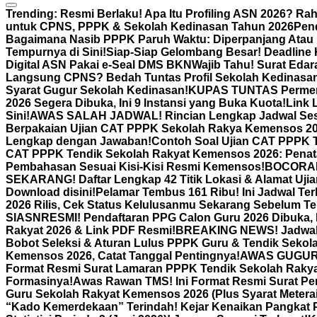
Trending:
Resmi Berlaku! Apa Itu Profiling ASN 2026? Ra
untuk CPNS, PPPK & Sekolah Kedinasan Tahun 2026
Pen
Bagaimana Nasib PPPK Paruh Waktu: Diperpanjang Atau 
Tempurnya di Sini!
Siap-Siap Gelombang Besar! Deadline 
Digital ASN Pakai e-Seal DMS BKN
Wajib Tahu! Surat Edar
Langsung CPNS? Bedah Tuntas Profil Sekolah Kedinasan
Syarat Gugur Sekolah Kedinasan!
KUPAS TUNTAS Permenp
2026 Segera Dibuka, Ini 9 Instansi yang Buka Kuota!
Link 
Sini!
AWAS SALAH JADWAL! Rincian Lengkap Jadwal Sesi
Berpakaian Ujian CAT PPPK Sekolah Rakya Kemensos 202
Lengkap dengan Jawaban!
Contoh Soal Ujian CAT PPPK 
CAT PPPK Tendik Sekolah Rakyat Kemensos 2026: Penat
Pembahasan Sesuai Kisi-Kisi Resmi Kemensos!
BOCORAN R
SEKARANG! Daftar Lengkap 42 Titik Lokasi & Alamat Uj
Download disini!
Pelamar Tembus 161 Ribu! Ini Jadwal T
2026 Rilis, Cek Status Kelulusanmu Sekarang Sebelum Te
SIASN
RESMI! Pendaftaran PPG Calon Guru 2026 Dibuka, K
Rakyat 2026 & Link PDF Resmi!
BREAKING NEWS! Jadwal P
Bobot Seleksi & Aturan Lulus PPPK Guru & Tendik Seko
Kemensos 2026, Catat Tanggal Pentingnya!
AWAS GUGUR! 
Format Resmi Surat Lamaran PPPK Tendik Sekolah Raky
Formasinya!
Awas Rawan TMS! Ini Format Resmi Surat P
Guru Sekolah Rakyat Kemensos 2026 (Plus Syarat Meterai
“Kado Kemerdekaan” Terindah! Kejar Kenaikan Pangkat Pe