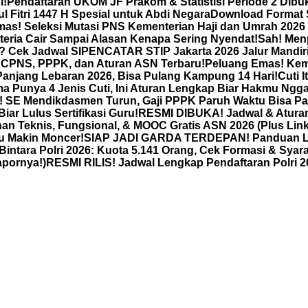
i!
Pendaftaran UKOM JF Prakom & Statistisi Periode 2 Dibuk
ul Fitri 1447 H Spesial untuk Abdi Negara
Download Format S
as! Seleksi Mutasi PNS Kementerian Haji dan Umrah 2026
teria Cair Sampai Alasan Kenapa Sering Nyendat!
Sah! Men
t? Cek Jadwal SIPENCATAR STIP Jakarta 2026 Jalur Mandir
 CPNS, PPPK, dan Aturan ASN Terbaru!
Peluang Emas! Kem
anjang Lebaran 2026, Bisa Pulang Kampung 14 Hari!
Cuti 
a Punya 4 Jenis Cuti, Ini Aturan Lengkap Biar Hakmu Ng
 SE Mendikdasmen Turun, Gaji PPPK Paruh Waktu Bisa Pa
r Lulus Sertifikasi Guru!
RESMI DIBUKA! Jadwal & Atura
an Teknis, Fungsional, & MOOC Gratis ASN 2026 (Plus Lin
u Makin Moncer!
SIAP JADI GARDA TERDEPAN! Panduan Len
ra Polri 2026: Kuota 5.141 Orang, Cek Formasi & Syara
apornya!)
RESMI RILIS! Jadwal Lengkap Pendaftaran Polri 20