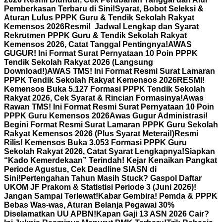
Pemberkasan Terbaru di Sini!
Syarat, Bobot Seleksi &
Aturan Lulus PPPK Guru & Tendik Sekolah Rakyat
Kemensos 2026
Resmi! Jadwal Lengkap dan Syarat
Rekrutmen PPPK Guru & Tendik Sekolah Rakyat
Kemensos 2026, Catat Tanggal Pentingnya!
AWAS
GUGUR! Ini Format Surat Pernyataan 10 Poin PPPK
Tendik Sekolah Rakyat 2026 (Langsung
Download!)
AWAS TMS! Ini Format Resmi Surat Lamaran
PPPK Tendik Sekolah Rakyat Kemensos 2026
RESMI!
Kemensos Buka 5.127 Formasi PPPK Tendik Sekolah
Rakyat 2026, Cek Syarat & Rincian Formasinya!
Awas
Rawan TMS! Ini Format Resmi Surat Pernyataan 10 Poin
PPPK Guru Kemensos 2026
Awas Gugur Administrasi!
Begini Format Resmi Surat Lamaran PPPK Guru Sekolah
Rakyat Kemensos 2026 (Plus Syarat Meterai!)
Resmi
Rilis! Kemensos Buka 3.053 Formasi PPPK Guru
Sekolah Rakyat 2026, Catat Syarat Lengkapnya!
Siapkan
“Kado Kemerdekaan” Terindah! Kejar Kenaikan Pangkat
Periode Agustus, Cek Deadline SIASN di
Sini!
Pertengahan Tahun Masih Stuck? Gaspol Daftar
UKOM JF Prakom & Statistisi Periode 3 (Juni 2026)!
Jangan Sampai Terlewat!
Kabar Gembira! Pemda & PPPK
Bebas Was-was, Aturan Belanja Pegawai 30%
Diselamatkan UU APBN!
Kapan Gaji 13 ASN 2026 Cair?