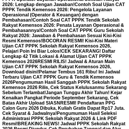
2026: Lengkap dengan Jawaban!
Contoh Soal Ujian CAT
PPPK Tendik Kemensos 2026: Pengelola Layanan
Operasional (Operator & Keuangan) dengan
Pembahasan!
Contoh Soal CAT PPPK Tendik Sekolah
Rakyat Kemensos 2026: Penata Layanan Operasional &
Pembahasannya!
Contoh Soal CAT PPPK Guru Sekolah
Rakyat 2026: Jawaban & Pembahasan Sesuai Kisi-Kisi
Resmi Kemensos!
BOCORAN RESMI! Kisi-Kisi Materi
Ujian CAT PPPK Sekolah Rakyat Kemensos 2026,
Pelajari Poin Ini Biar Lolos!
CEK SEKARANG! Daftar
Lengkap 42 Titik Lokasi & Alamat Ujian CAT PPPK
Kemensos 2026
RESMI RILIS! Jadwal & Aturan Main
Ujian CAT PPPK Sekolah Rakyat Kemensos 2026,
Download disini!
Pelamar Tembus 161 Ribu! Ini Jadwal
Terbaru Ujian CAT PPPK Guru & Tendik Kemensos
2026
Pengumuman Hasil Sanggah PPPK Sekolah Rakyat
Kemensos 2026 Rilis, Cek Status Kelulusanmu Sekarang
Sebelum Terlambat!
Jangan Tunggu Akhir Tahun! Kejar
Kenaikan Pangkat Periode September Sekarang, Cek
Batas Akhir Upload SIASN
RESMI! Pendaftaran PPG
Calon Guru 2026 Dibuka, Kuliah Gratis Dapat Rp17 Juta.
Cek Syarat & Jadwalnya!
Pengumuman Hasil Seleksi
Administrasi PPPK Sekolah Rakyat 2026 & Link PDF
Resmi!
BREAKING NEWS! Jadwal PPPK Sekolah Rakyat
2026 Resmi Diundur, Cek Perubahan Tanggal dan Alur