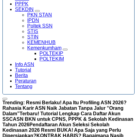
PPPK
SEKDIN
PKN STAN
IPDN
Poltek SSN
STIS
STIN
KEMENHUB
Kemenkumham
POLTEKIP
POLTEKIM
Info ASN
Tutorial
Berita
Peraturan
Tentang
Trending:
Resmi Berlaku! Apa Itu Profiling ASN 2026?
Rahasia Karir ASN Naik Jabatan Tanpa Jalur “Orang
Dalam”
Terbaru! Tutorial Lengkap Cara Daftar Akun
SSCASN BKN untuk CPNS, PPPK & Sekolah Kedinasan
Tahun 2026
Pendaftaran Akun Seleksi Sekolah
Kedinasan 2026 Resmi BUKA! Apa Saja yang Perlu
Dipersiapkan?
KONTRAK HABIS? Bagaimana Nasib