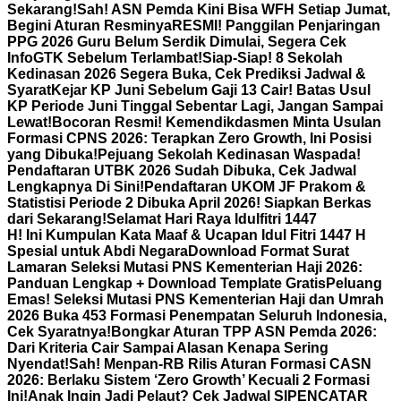
Sekarang!
Sah! ASN Pemda Kini Bisa WFH Setiap Jumat,
Begini Aturan Resminya
RESMI! Panggilan Penjaringan
PPG 2026 Guru Belum Serdik Dimulai, Segera Cek
InfoGTK Sebelum Terlambat!
Siap-Siap! 8 Sekolah
Kedinasan 2026 Segera Buka, Cek Prediksi Jadwal &
Syarat
Kejar KP Juni Sebelum Gaji 13 Cair! Batas Usul
KP Periode Juni Tinggal Sebentar Lagi, Jangan Sampai
Lewat!
Bocoran Resmi! Kemendikdasmen Minta Usulan
Formasi CPNS 2026: Terapkan Zero Growth, Ini Posisi
yang Dibuka!
Pejuang Sekolah Kedinasan Waspada!
Pendaftaran UTBK 2026 Sudah Dibuka, Cek Jadwal
Lengkapnya Di Sini!
Pendaftaran UKOM JF Prakom &
Statistisi Periode 2 Dibuka April 2026! Siapkan Berkas
dari Sekarang!
Selamat Hari Raya Idulfitri 1447
H! Ini Kumpulan Kata Maaf & Ucapan Idul Fitri 1447 H
Spesial untuk Abdi Negara
Download Format Surat
Lamaran Seleksi Mutasi PNS Kementerian Haji 2026:
Panduan Lengkap + Download Template Gratis
Peluang
Emas! Seleksi Mutasi PNS Kementerian Haji dan Umrah
2026 Buka 453 Formasi Penempatan Seluruh Indonesia,
Cek Syaratnya!
Bongkar Aturan TPP ASN Pemda 2026:
Dari Kriteria Cair Sampai Alasan Kenapa Sering
Nyendat!
Sah! Menpan-RB Rilis Aturan Formasi CASN
2026: Berlaku Sistem ‘Zero Growth’ Kecuali 2 Formasi
Ini!
Anak Ingin Jadi Pelaut? Cek Jadwal SIPENCATAR