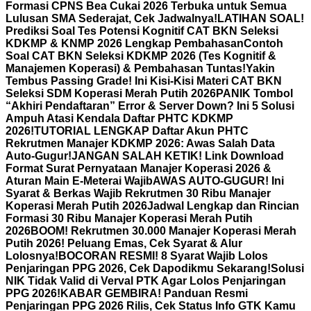
Formasi CPNS Bea Cukai 2026 Terbuka untuk Semua
Lulusan SMA Sederajat, Cek Jadwalnya!
LATIHAN SOAL!
Prediksi Soal Tes Potensi Kognitif CAT BKN Seleksi
KDKMP & KNMP 2026 Lengkap Pembahasan
Contoh
Soal CAT BKN Seleksi KDKMP 2026 (Tes Kognitif &
Manajemen Koperasi) & Pembahasan Tuntas!
Yakin
Tembus Passing Grade! Ini Kisi-Kisi Materi CAT BKN
Seleksi SDM Koperasi Merah Putih 2026
PANIK Tombol
“Akhiri Pendaftaran” Error & Server Down? Ini 5 Solusi
Ampuh Atasi Kendala Daftar PHTC KDKMP
2026!
TUTORIAL LENGKAP Daftar Akun PHTC
Rekrutmen Manajer KDKMP 2026: Awas Salah Data
Auto-Gugur!
JANGAN SALAH KETIK! Link Download
Format Surat Pernyataan Manajer Koperasi 2026 &
Aturan Main E-Meterai Wajib
AWAS AUTO-GUGUR! Ini
Syarat & Berkas Wajib Rekrutmen 30 Ribu Manajer
Koperasi Merah Putih 2026
Jadwal Lengkap dan Rincian
Formasi 30 Ribu Manajer Koperasi Merah Putih
2026
BOOM! Rekrutmen 30.000 Manajer Koperasi Merah
Putih 2026! Peluang Emas, Cek Syarat & Alur
Lolosnya!
BOCORAN RESMI! 8 Syarat Wajib Lolos
Penjaringan PPG 2026, Cek Dapodikmu Sekarang!
Solusi
NIK Tidak Valid di Verval PTK Agar Lolos Penjaringan
PPG 2026!
KABAR GEMBIRA! Panduan Resmi
Penjaringan PPG 2026 Rilis, Cek Status Info GTK Kamu