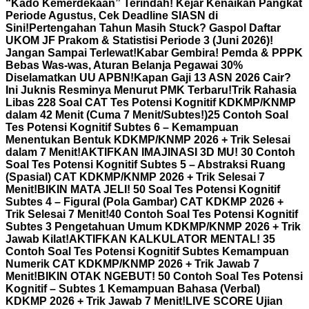
“Kado Kemerdekaan” Terindah! Kejar Kenaikan Pangkat
Periode Agustus, Cek Deadline SIASN di
Sini!
Pertengahan Tahun Masih Stuck? Gaspol Daftar
UKOM JF Prakom & Statistisi Periode 3 (Juni 2026)!
Jangan Sampai Terlewat!
Kabar Gembira! Pemda & PPPK
Bebas Was-was, Aturan Belanja Pegawai 30%
Diselamatkan UU APBN!
Kapan Gaji 13 ASN 2026 Cair?
Ini Juknis Resminya Menurut PMK Terbaru!
Trik Rahasia
Libas 228 Soal CAT Tes Potensi Kognitif KDKMP/KNMP
dalam 42 Menit (Cuma 7 Menit/Subtes!)
25 Contoh Soal
Tes Potensi Kognitif Subtes 6 – Kemampuan
Menentukan Bentuk KDKMP/KNMP 2026 + Trik Selesai
dalam 7 Menit!
AKTIFKAN IMAJINASI 3D MU! 30 Contoh
Soal Tes Potensi Kognitif Subtes 5 – Abstraksi Ruang
(Spasial) CAT KDKMP/KNMP 2026 + Trik Selesai 7
Menit!
BIKIN MATA JELI! 50 Soal Tes Potensi Kognitif
Subtes 4 – Figural (Pola Gambar) CAT KDKMP 2026 +
Trik Selesai 7 Menit!
40 Contoh Soal Tes Potensi Kognitif
Subtes 3 Pengetahuan Umum KDKMP/KNMP 2026 + Trik
Jawab Kilat!
AKTIFKAN KALKULATOR MENTAL! 35
Contoh Soal Tes Potensi Kognitif Subtes Kemampuan
Numerik CAT KDKMP/KNMP 2026 + Trik Jawab 7
Menit!
BIKIN OTAK NGEBUT! 50 Contoh Soal Tes Potensi
Kognitif – Subtes 1 Kemampuan Bahasa (Verbal)
KDKMP 2026 + Trik Jawab 7 Menit!
LIVE SCORE Ujian