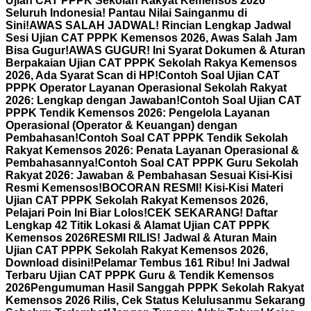
Ujian CAT PPPK Sekolah Rakyat Kemensos 2026
Seluruh Indonesia! Pantau Nilai Sainganmu di
Sini!
AWAS SALAH JADWAL! Rincian Lengkap Jadwal
Sesi Ujian CAT PPPK Kemensos 2026, Awas Salah Jam
Bisa Gugur!
AWAS GUGUR! Ini Syarat Dokumen & Aturan
Berpakaian Ujian CAT PPPK Sekolah Rakya Kemensos
2026, Ada Syarat Scan di HP!
Contoh Soal Ujian CAT
PPPK Operator Layanan Operasional Sekolah Rakyat
2026: Lengkap dengan Jawaban!
Contoh Soal Ujian CAT
PPPK Tendik Kemensos 2026: Pengelola Layanan
Operasional (Operator & Keuangan) dengan
Pembahasan!
Contoh Soal CAT PPPK Tendik Sekolah
Rakyat Kemensos 2026: Penata Layanan Operasional &
Pembahasannya!
Contoh Soal CAT PPPK Guru Sekolah
Rakyat 2026: Jawaban & Pembahasan Sesuai Kisi-Kisi
Resmi Kemensos!
BOCORAN RESMI! Kisi-Kisi Materi
Ujian CAT PPPK Sekolah Rakyat Kemensos 2026,
Pelajari Poin Ini Biar Lolos!
CEK SEKARANG! Daftar
Lengkap 42 Titik Lokasi & Alamat Ujian CAT PPPK
Kemensos 2026
RESMI RILIS! Jadwal & Aturan Main
Ujian CAT PPPK Sekolah Rakyat Kemensos 2026,
Download disini!
Pelamar Tembus 161 Ribu! Ini Jadwal
Terbaru Ujian CAT PPPK Guru & Tendik Kemensos
2026
Pengumuman Hasil Sanggah PPPK Sekolah Rakyat
Kemensos 2026 Rilis, Cek Status Kelulusanmu Sekarang