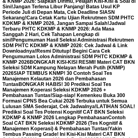
& KNMP 2026: Siapkan Dirimu, Pelajari Kisi-Kisi & Soal di
Sini!
Jangan Terlena Libur Panjang! Batas Usul KP
Periode Juli di Depan Mata, Cek Deadline SIASN
Sekarang!
Cara Cetak Kartu Ujian Rekrutmen SDM PHTC
KDKMP & KNMP 2026, Jangan Sampai Salah!
Jadwal
Terbaru PHTC KDKMP & KNMP 2026: Ada Masa
Sanggah 2 Hari, Cek Tahapan Lengkap di
sini!
Pengumuman Hasil Seleksi Administrasi Rekrutmen
SDM PHTC KDKMP & KNMP 2026: Cek Jadwal & Link
Downloadnya!
Resmi Ditutup! Begini Cara Cek
Pengumuman Lolos Administrasi SDM PHTC KDKMP &
KNMP 2026
BONGKAR KISI-KISI RESMI! Materi CAT BKN
Seleksi SDM Kampung Nelayan Merah Putih (KNMP)
2026
SIAP TEMBUS KNMP! 30 Contoh Soal Tes
Manajemen Kelautan 2026 dan Pembahasan
Tuntas
BONGKAR HABIS! 30 Prediksi Soal Tes
Manajemen Koperasi Seleksi KDKMP 2026 +
Pembahasan Tuntas!
Siap-siap! Kemenkeu Buka 300
Formasi CPNS Bea Cukai 2026 Terbuka untuk Semua
Lulusan SMA Sederajat, Cek Jadwalnya!
LATIHAN SOAL!
Prediksi Soal Tes Potensi Kognitif CAT BKN Seleksi
KDKMP & KNMP 2026 Lengkap Pembahasan
Contoh
Soal CAT BKN Seleksi KDKMP 2026 (Tes Kognitif &
Manajemen Koperasi) & Pembahasan Tuntas!
Yakin
Tembus Passing Grade! Ini Kisi-Kisi Materi CAT BKN