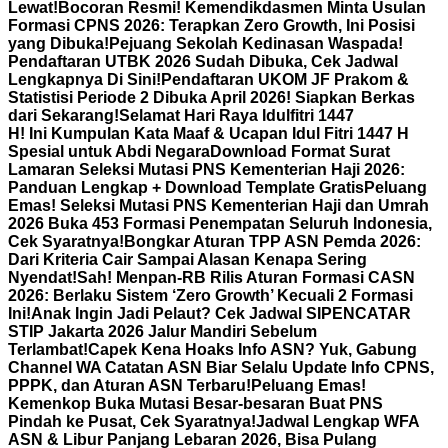
Lewat!
Bocoran Resmi! Kemendikdasmen Minta Usulan
Formasi CPNS 2026: Terapkan Zero Growth, Ini Posisi
yang Dibuka!
Pejuang Sekolah Kedinasan Waspada!
Pendaftaran UTBK 2026 Sudah Dibuka, Cek Jadwal
Lengkapnya Di Sini!
Pendaftaran UKOM JF Prakom &
Statistisi Periode 2 Dibuka April 2026! Siapkan Berkas
dari Sekarang!
Selamat Hari Raya Idulfitri 1447
H! Ini Kumpulan Kata Maaf & Ucapan Idul Fitri 1447 H
Spesial untuk Abdi Negara
Download Format Surat
Lamaran Seleksi Mutasi PNS Kementerian Haji 2026:
Panduan Lengkap + Download Template Gratis
Peluang
Emas! Seleksi Mutasi PNS Kementerian Haji dan Umrah
2026 Buka 453 Formasi Penempatan Seluruh Indonesia,
Cek Syaratnya!
Bongkar Aturan TPP ASN Pemda 2026:
Dari Kriteria Cair Sampai Alasan Kenapa Sering
Nyendat!
Sah! Menpan-RB Rilis Aturan Formasi CASN
2026: Berlaku Sistem ‘Zero Growth’ Kecuali 2 Formasi
Ini!
Anak Ingin Jadi Pelaut? Cek Jadwal SIPENCATAR
STIP Jakarta 2026 Jalur Mandiri Sebelum
Terlambat!
Capek Kena Hoaks Info ASN? Yuk, Gabung
Channel WA Catatan ASN Biar Selalu Update Info CPNS,
PPPK, dan Aturan ASN Terbaru!
Peluang Emas!
Kemenkop Buka Mutasi Besar-besaran Buat PNS
Pindah ke Pusat, Cek Syaratnya!
Jadwal Lengkap WFA
ASN & Libur Panjang Lebaran 2026, Bisa Pulang