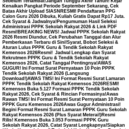
Sebelum Terlambat!
Jangan Tunggu Akhir Tahun! Kejar
Kenaikan Pangkat Periode September Sekarang, Cek
Batas Akhir Upload SIASN
RESMI! Pendaftaran PPG
Calon Guru 2026 Dibuka, Kuliah Gratis Dapat Rp17 Juta.
Cek Syarat & Jadwalnya!
Pengumuman Hasil Seleksi
Administrasi PPPK Sekolah Rakyat 2026 & Link PDF
Resmi!
BREAKING NEWS! Jadwal PPPK Sekolah Rakyat
2026 Resmi Diundur, Cek Perubahan Tanggal dan Alur
Pemberkasan Terbaru di Sini!
Syarat, Bobot Seleksi &
Aturan Lulus PPPK Guru & Tendik Sekolah Rakyat
Kemensos 2026
Resmi! Jadwal Lengkap dan Syarat
Rekrutmen PPPK Guru & Tendik Sekolah Rakyat
Kemensos 2026, Catat Tanggal Pentingnya!
AWAS
GUGUR! Ini Format Surat Pernyataan 10 Poin PPPK
Tendik Sekolah Rakyat 2026 (Langsung
Download!)
AWAS TMS! Ini Format Resmi Surat Lamaran
PPPK Tendik Sekolah Rakyat Kemensos 2026
RESMI!
Kemensos Buka 5.127 Formasi PPPK Tendik Sekolah
Rakyat 2026, Cek Syarat & Rincian Formasinya!
Awas
Rawan TMS! Ini Format Resmi Surat Pernyataan 10 Poin
PPPK Guru Kemensos 2026
Awas Gugur Administrasi!
Begini Format Resmi Surat Lamaran PPPK Guru Sekolah
Rakyat Kemensos 2026 (Plus Syarat Meterai!)
Resmi
Rilis! Kemensos Buka 3.053 Formasi PPPK Guru
Sekolah Rakyat 2026, Catat Syarat Lengkapnya!
Siapkan