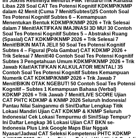
Ini Juknis Resminya Menurut PMK Terbaru!
Trik Rahasia
Libas 228 Soal CAT Tes Potensi Kognitif KDKMP/KNMP
dalam 42 Menit (Cuma 7 Menit/Subtes!)
25 Contoh Soal
Tes Potensi Kognitif Subtes 6 – Kemampuan
Menentukan Bentuk KDKMP/KNMP 2026 + Trik Selesai
dalam 7 Menit!
AKTIFKAN IMAJINASI 3D MU! 30 Contoh
Soal Tes Potensi Kognitif Subtes 5 – Abstraksi Ruang
(Spasial) CAT KDKMP/KNMP 2026 + Trik Selesai 7
Menit!
BIKIN MATA JELI! 50 Soal Tes Potensi Kognitif
Subtes 4 – Figural (Pola Gambar) CAT KDKMP 2026 +
Trik Selesai 7 Menit!
40 Contoh Soal Tes Potensi Kognitif
Subtes 3 Pengetahuan Umum KDKMP/KNMP 2026 + Trik
Jawab Kilat!
AKTIFKAN KALKULATOR MENTAL! 35
Contoh Soal Tes Potensi Kognitif Subtes Kemampuan
Numerik CAT KDKMP/KNMP 2026 + Trik Jawab 7
Menit!
BIKIN OTAK NGEBUT! 50 Contoh Soal Tes Potensi
Kognitif – Subtes 1 Kemampuan Bahasa (Verbal)
KDKMP 2026 + Trik Jawab 7 Menit!
LIVE SCORE Ujian
CAT PHTC KDKMP & KNMP 2026 Seluruh Indonesia!
Pantau Nilai Sainganmu di Sini!
Daftar Lengkap Titik
Lokasi Mandiri Ujian CAT KDKMP & KNMP Seluruh
Indonesia! Cek Lokasi Tempurmu di Sini!
Siap Tempur?
Ini Daftar Lengkap 36 Lokasi Ujian CAT BKN se-
Indonesia Plus Link Google Maps Biar Nggak
Nyasar!
Jadwal CAT Seleksi Kompetensi PHTC KDKMP