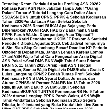
Skip
Trending:
Resmi Berlaku! Apa Itu Profiling ASN 2026?
to
Rahasia Karir ASN Naik Jabatan Tanpa Jalur “Orang
content
Dalam”
Terbaru! Tutorial Lengkap Cara Daftar Akun
SSCASN BKN untuk CPNS, PPPK & Sekolah Kedinasan
Tahun 2026
Pendaftaran Akun Seleksi Sekolah
Kedinasan 2026 Resmi BUKA! Apa Saja yang Perlu
Dipersiapkan?
KONTRAK HABIS? Bagaimana Nasib
PPPK Paruh Waktu: Diperpanjang Atau ‘Dipecat’?
Merdeka Karir! Pendaftaran UKOM JF Prakom & Statistisi
Periode 4 Dibuka Agustus 2026. Cek Jadwal Tempurnya
di Sini!
Siap-Siap Gelombang Besar! Deadline KP Periode
Oktober di Depan Mata, Jangan Lengah Karena Lomba
17-an!
ASN Wajib Tahu! Cara Pengesahan Arsip Digital
ASN Pakai e-Seal DMS BKN
Wajib Tahu! Surat Edaran
BKN No. 11 Tahun 2025: Arsip Fisik ASN Tinggal
Kenangan, Semua Wajib Digital via DMS!
Kuliah Gratis &
Lulus Langsung CPNS? Bedah Tuntas Profil Sekolah
Kedinasan PKN STAN, Syarat Daftar, Jurusan, dan
Aturan CPNS
Sah! PermenPAN-RB No 13 Tahun 2026
Rilis, Ini Aturan Baru & Syarat Gugur Sekolah
Kedinasan!
KUPAS TUNTAS PermenpanRB No 9 Tahun
2026: Aturan Lengkap PPPK Paruh Waktu, ASN Wajib
Tahu!
Pendaftaran Sekolah Kedinasan 2026 Segera
Dibuka, Ini 9 Instansi yang Buka Kuota!
Link Live Score