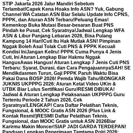
STIP Jakarta 2026 Jalur Mandiri Sebelum
Terlambat!
Capek Kena Hoaks Info ASN? Yuk, Gabung
Channel WA Catatan ASN Biar Selalu Update Info CPNS,
PPPK, dan Aturan ASN Terbaru!
Peluang Emas!
Kemenkop Buka Mutasi Besar-besaran Buat PNS
Pindah ke Pusat, Cek Syaratnya!
Jadwal Lengkap WFA
ASN & Libur Panjang Lebaran 2026, Bisa Pulang
Kampung 14 Hari!
Cuti Itu Hak Mutlak ASN! Pimpinan
Nggak Boleh Asal Tolak Cuti PNS & PPPK Kecuali
Kondisi Ini
Jangan Keliru! PPPK Cuma Punya 4 Jenis
Cuti, Ini Aturan Lengkap Biar Hakmu Nggak
Hangus
Awas Hangus! Aturan Lengkap 7 Jenis Cuti PNS
Terbaru: Syarat, Durasi, dan Cara Pengajuannya
SAH! SE
Mendikdasmen Turun, Gaji PPPK Paruh Waktu Bisa
Pakai Dana BOSP 2026! Pemda Wajib Tahu!
BONGKAR
JUKNIS UKPPPG 2026: Aturan Ketat Video UKin &
UTBK Biar Lulus Sertifikasi Guru!
RESMI DIBUKA!
Jadwal & Aturan Lengkap Pelaksanaan UKPPPG Guru
Tertentu Periode 2 Tahun 2026, Cek
Syaratnya!
LENGKAP! Cara Daftar Pelatihan Teknis,
Fungsional, & MOOC Gratis ASN 2026 (Plus Link &
Kontak Resmi!)
RESMI! Daftar Pelatihan Teknis,
Fungsional, dan MOOC Gratis untuk ASN 2026Biar
Karirmu Makin Moncer!
SIAP JADI GARDA TERDEPAN!
Panduan Lengkap Penerimaan Tamtama Polri 2026: