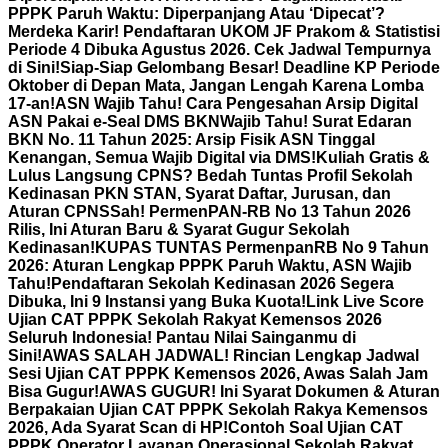
PPPK Paruh Waktu: Diperpanjang Atau ‘Dipecat’?
Merdeka Karir! Pendaftaran UKOM JF Prakom & Statistisi
Periode 4 Dibuka Agustus 2026. Cek Jadwal Tempurnya
di Sini!
Siap-Siap Gelombang Besar! Deadline KP Periode
Oktober di Depan Mata, Jangan Lengah Karena Lomba
17-an!
ASN Wajib Tahu! Cara Pengesahan Arsip Digital
ASN Pakai e-Seal DMS BKN
Wajib Tahu! Surat Edaran
BKN No. 11 Tahun 2025: Arsip Fisik ASN Tinggal
Kenangan, Semua Wajib Digital via DMS!
Kuliah Gratis &
Lulus Langsung CPNS? Bedah Tuntas Profil Sekolah
Kedinasan PKN STAN, Syarat Daftar, Jurusan, dan
Aturan CPNS
Sah! PermenPAN-RB No 13 Tahun 2026
Rilis, Ini Aturan Baru & Syarat Gugur Sekolah
Kedinasan!
KUPAS TUNTAS PermenpanRB No 9 Tahun
2026: Aturan Lengkap PPPK Paruh Waktu, ASN Wajib
Tahu!
Pendaftaran Sekolah Kedinasan 2026 Segera
Dibuka, Ini 9 Instansi yang Buka Kuota!
Link Live Score
Ujian CAT PPPK Sekolah Rakyat Kemensos 2026
Seluruh Indonesia! Pantau Nilai Sainganmu di
Sini!
AWAS SALAH JADWAL! Rincian Lengkap Jadwal
Sesi Ujian CAT PPPK Kemensos 2026, Awas Salah Jam
Bisa Gugur!
AWAS GUGUR! Ini Syarat Dokumen & Aturan
Berpakaian Ujian CAT PPPK Sekolah Rakya Kemensos
2026, Ada Syarat Scan di HP!
Contoh Soal Ujian CAT
PPPK Operator Layanan Operasional Sekolah Rakyat