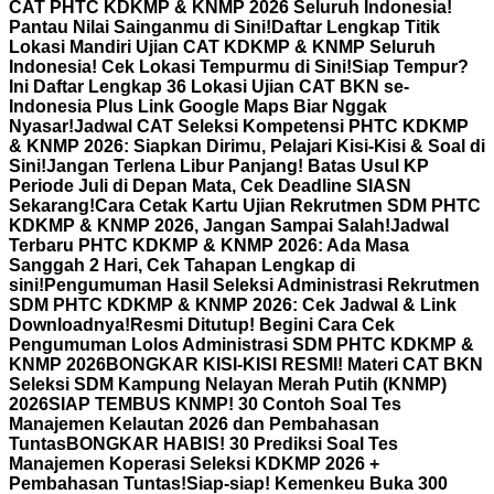
CAT PHTC KDKMP & KNMP 2026 Seluruh Indonesia!
Pantau Nilai Sainganmu di Sini!
Daftar Lengkap Titik
Lokasi Mandiri Ujian CAT KDKMP & KNMP Seluruh
Indonesia! Cek Lokasi Tempurmu di Sini!
Siap Tempur?
Ini Daftar Lengkap 36 Lokasi Ujian CAT BKN se-
Indonesia Plus Link Google Maps Biar Nggak
Nyasar!
Jadwal CAT Seleksi Kompetensi PHTC KDKMP
& KNMP 2026: Siapkan Dirimu, Pelajari Kisi-Kisi & Soal di
Sini!
Jangan Terlena Libur Panjang! Batas Usul KP
Periode Juli di Depan Mata, Cek Deadline SIASN
Sekarang!
Cara Cetak Kartu Ujian Rekrutmen SDM PHTC
KDKMP & KNMP 2026, Jangan Sampai Salah!
Jadwal
Terbaru PHTC KDKMP & KNMP 2026: Ada Masa
Sanggah 2 Hari, Cek Tahapan Lengkap di
sini!
Pengumuman Hasil Seleksi Administrasi Rekrutmen
SDM PHTC KDKMP & KNMP 2026: Cek Jadwal & Link
Downloadnya!
Resmi Ditutup! Begini Cara Cek
Pengumuman Lolos Administrasi SDM PHTC KDKMP &
KNMP 2026
BONGKAR KISI-KISI RESMI! Materi CAT BKN
Seleksi SDM Kampung Nelayan Merah Putih (KNMP)
2026
SIAP TEMBUS KNMP! 30 Contoh Soal Tes
Manajemen Kelautan 2026 dan Pembahasan
Tuntas
BONGKAR HABIS! 30 Prediksi Soal Tes
Manajemen Koperasi Seleksi KDKMP 2026 +
Pembahasan Tuntas!
Siap-siap! Kemenkeu Buka 300