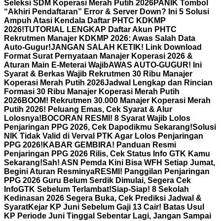
Seleksi SDM Koperasi Merah Putih 2026
PANIK Tombol
“Akhiri Pendaftaran” Error & Server Down? Ini 5 Solusi
Ampuh Atasi Kendala Daftar PHTC KDKMP
2026!
TUTORIAL LENGKAP Daftar Akun PHTC
Rekrutmen Manajer KDKMP 2026: Awas Salah Data
Auto-Gugur!
JANGAN SALAH KETIK! Link Download
Format Surat Pernyataan Manajer Koperasi 2026 &
Aturan Main E-Meterai Wajib
AWAS AUTO-GUGUR! Ini
Syarat & Berkas Wajib Rekrutmen 30 Ribu Manajer
Koperasi Merah Putih 2026
Jadwal Lengkap dan Rincian
Formasi 30 Ribu Manajer Koperasi Merah Putih
2026
BOOM! Rekrutmen 30.000 Manajer Koperasi Merah
Putih 2026! Peluang Emas, Cek Syarat & Alur
Lolosnya!
BOCORAN RESMI! 8 Syarat Wajib Lolos
Penjaringan PPG 2026, Cek Dapodikmu Sekarang!
Solusi
NIK Tidak Valid di Verval PTK Agar Lolos Penjaringan
PPG 2026!
KABAR GEMBIRA! Panduan Resmi
Penjaringan PPG 2026 Rilis, Cek Status Info GTK Kamu
Sekarang!
Sah! ASN Pemda Kini Bisa WFH Setiap Jumat,
Begini Aturan Resminya
RESMI! Panggilan Penjaringan
PPG 2026 Guru Belum Serdik Dimulai, Segera Cek
InfoGTK Sebelum Terlambat!
Siap-Siap! 8 Sekolah
Kedinasan 2026 Segera Buka, Cek Prediksi Jadwal &
Syarat
Kejar KP Juni Sebelum Gaji 13 Cair! Batas Usul
KP Periode Juni Tinggal Sebentar Lagi, Jangan Sampai