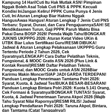
Kampung 14 Hari!
Cuti Itu Hak Mutlak ASN! Pimpinan
Nggak Boleh Asal Tolak Cuti PNS & PPPK Kecuali
Kondisi Ini
Jangan Keliru! PPPK Cuma Punya 4 Jenis
Cuti, Ini Aturan Lengkap Biar Hakmu Nggak
Hangus
Awas Hangus! Aturan Lengkap 7 Jenis Cuti PNS
Terbaru: Syarat, Durasi, dan Cara Pengajuannya
SAH! SE
Mendikdasmen Turun, Gaji PPPK Paruh Waktu Bisa
Pakai Dana BOSP 2026! Pemda Wajib Tahu!
BONGKAR
JUKNIS UKPPPG 2026: Aturan Ketat Video UKin &
UTBK Biar Lulus Sertifikasi Guru!
RESMI DIBUKA!
Jadwal & Aturan Lengkap Pelaksanaan UKPPPG Guru
Tertentu Periode 2 Tahun 2026, Cek
Syaratnya!
LENGKAP! Cara Daftar Pelatihan Teknis,
Fungsional, & MOOC Gratis ASN 2026 (Plus Link &
Kontak Resmi!)
RESMI! Daftar Pelatihan Teknis,
Fungsional, dan MOOC Gratis untuk ASN 2026Biar
Karirmu Makin Moncer!
SIAP JADI GARDA TERDEPAN!
Panduan Lengkap Penerimaan Tamtama Polri 2026:
Syarat, Kuota, & Jadwal Tes!
BUKA BESAR-BESARAN!
Panduan Lengkap Bintara Polri 2026: Kuota 5.141 Orang,
Cek Formasi & Syaratnya!
BONGKAR TUNTAS! Syarat,
Kuota, & Jadwal Penerimaan Taruna Akpol 2026 (Wajib
Tahu Syarat Nilai Rapornya!)
RESMI RILIS! Jadwal
Lengkap Pendaftaran Polri 2026: Taruna Akpol, Bintara,
dan Tamtama (Catat Tanggalnya!)