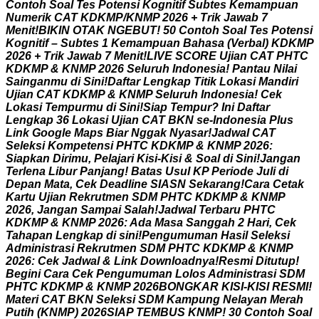
C
o
n
t
o
h
S
o
a
l
T
e
s
P
o
t
e
n
s
i
K
o
g
n
i
t
i
f
S
u
b
t
e
s
K
e
m
a
m
p
u
a
n
N
u
m
e
r
i
k
C
A
T
K
D
K
M
P
/
K
N
M
P
2
0
2
6
+
T
r
i
k
J
a
w
a
b
7
M
e
n
i
t
!
B
I
K
I
N
O
T
A
K
N
G
E
B
U
T
!
5
0
C
o
n
t
o
h
S
o
a
l
T
e
s
P
o
t
e
n
s
i
K
o
g
n
i
t
i
f
–
S
u
b
t
e
s
1
K
e
m
a
m
p
u
a
n
B
a
h
a
s
a
(
V
e
r
b
a
l
)
K
D
K
M
P
2
0
2
6
+
T
r
i
k
J
a
w
a
b
7
M
e
n
i
t
!
L
I
V
E
S
C
O
R
E
U
j
i
a
n
C
A
T
P
H
T
C
K
D
K
M
P
&
K
N
M
P
2
0
2
6
S
e
l
u
r
u
h
I
n
d
o
n
e
s
i
a
!
P
a
n
t
a
u
N
i
l
a
i
S
a
i
n
g
a
n
m
u
d
i
S
i
n
i
!
D
a
f
t
a
r
L
e
n
g
k
a
p
T
i
t
i
k
L
o
k
a
s
i
M
a
n
d
i
r
i
U
j
i
a
n
C
A
T
K
D
K
M
P
&
K
N
M
P
S
e
l
u
r
u
h
I
n
d
o
n
e
s
i
a
!
C
e
k
L
o
k
a
s
i
T
e
m
p
u
r
m
u
d
i
S
i
n
i
!
S
i
a
p
T
e
m
p
u
r
?
I
n
i
D
a
f
t
a
r
L
e
n
g
k
a
p
3
6
L
o
k
a
s
i
U
j
i
a
n
C
A
T
B
K
N
s
e
-
I
n
d
o
n
e
s
i
a
P
l
u
s
L
i
n
k
G
o
o
g
l
e
M
a
p
s
B
i
a
r
N
g
g
a
k
N
y
a
s
a
r
!
J
a
d
w
a
l
C
A
T
S
e
l
e
k
s
i
K
o
m
p
e
t
e
n
s
i
P
H
T
C
K
D
K
M
P
&
K
N
M
P
2
0
2
6
:
S
i
a
p
k
a
n
D
i
r
i
m
u
,
P
e
l
a
j
a
r
i
K
i
s
i
-
K
i
s
i
&
S
o
a
l
d
i
S
i
n
i
!
J
a
n
g
a
n
T
e
r
l
e
n
a
L
i
b
u
r
P
a
n
j
a
n
g
!
B
a
t
a
s
U
s
u
l
K
P
P
e
r
i
o
d
e
J
u
l
i
d
i
D
e
p
a
n
M
a
t
a
,
C
e
k
D
e
a
d
l
i
n
e
S
I
A
S
N
S
e
k
a
r
a
n
g
!
C
a
r
a
C
e
t
a
k
K
a
r
t
u
U
j
i
a
n
R
e
k
r
u
t
m
e
n
S
D
M
P
H
T
C
K
D
K
M
P
&
K
N
M
P
2
0
2
6
,
J
a
n
g
a
n
S
a
m
p
a
i
S
a
l
a
h
!
J
a
d
w
a
l
T
e
r
b
a
r
u
P
H
T
C
K
D
K
M
P
&
K
N
M
P
2
0
2
6
:
A
d
a
M
a
s
a
S
a
n
g
g
a
h
2
H
a
r
i
,
C
e
k
T
a
h
a
p
a
n
L
e
n
g
k
a
p
d
i
s
i
n
i
!
P
e
n
g
u
m
u
m
a
n
H
a
s
i
l
S
e
l
e
k
s
i
A
d
m
i
n
i
s
t
r
a
s
i
R
e
k
r
u
t
m
e
n
S
D
M
P
H
T
C
K
D
K
M
P
&
K
N
M
P
2
0
2
6
:
C
e
k
J
a
d
w
a
l
&
L
i
n
k
D
o
w
n
l
o
a
d
n
y
a
!
R
e
s
m
i
D
i
t
u
t
u
p
!
B
e
g
i
n
i
C
a
r
a
C
e
k
P
e
n
g
u
m
u
m
a
n
L
o
l
o
s
A
d
m
i
n
i
s
t
r
a
s
i
S
D
M
P
H
T
C
K
D
K
M
P
&
K
N
M
P
2
0
2
6
B
O
N
G
K
A
R
K
I
S
I
-
K
I
S
I
R
E
S
M
I
!
M
a
t
e
r
i
C
A
T
B
K
N
S
e
l
e
k
s
i
S
D
M
K
a
m
p
u
n
g
N
e
l
a
y
a
n
M
e
r
a
h
P
u
t
i
h
(
K
N
M
P
)
2
0
2
6
S
I
A
P
T
E
M
B
U
S
K
N
M
P
!
3
0
C
o
n
t
o
h
S
o
a
l