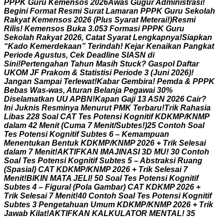
P
P
P
K
G
u
r
u
K
e
m
e
n
s
o
s
2
0
2
6
A
w
a
s
G
u
g
u
r
A
d
m
i
n
i
s
t
r
a
s
i
!
B
e
g
i
n
i
F
o
r
m
a
t
R
e
s
m
i
S
u
r
a
t
L
a
m
a
r
a
n
P
P
P
K
G
u
r
u
S
e
k
o
l
a
h
R
a
k
y
a
t
K
e
m
e
n
s
o
s
2
0
2
6
(
P
l
u
s
S
y
a
r
a
t
M
e
t
e
r
a
i
!
)
R
e
s
m
i
R
i
l
i
s
!
K
e
m
e
n
s
o
s
B
u
k
a
3
.
0
5
3
F
o
r
m
a
s
i
P
P
P
K
G
u
r
u
S
e
k
o
l
a
h
R
a
k
y
a
t
2
0
2
6
,
C
a
t
a
t
S
y
a
r
a
t
L
e
n
g
k
a
p
n
y
a
!
S
i
a
p
k
a
n
“
K
a
d
o
K
e
m
e
r
d
e
k
a
a
n
”
T
e
r
i
n
d
a
h
!
K
e
j
a
r
K
e
n
a
i
k
a
n
P
a
n
g
k
a
t
P
e
r
i
o
d
e
A
g
u
s
t
u
s
,
C
e
k
D
e
a
d
l
i
n
e
S
I
A
S
N
d
i
S
i
n
i
!
P
e
r
t
e
n
g
a
h
a
n
T
a
h
u
n
M
a
s
i
h
S
t
u
c
k
?
G
a
s
p
o
l
D
a
f
t
a
r
U
K
O
M
J
F
P
r
a
k
o
m
&
S
t
a
t
i
s
t
i
s
i
P
e
r
i
o
d
e
3
(
J
u
n
i
2
0
2
6
)
!
J
a
n
g
a
n
S
a
m
p
a
i
T
e
r
l
e
w
a
t
!
K
a
b
a
r
G
e
m
b
i
r
a
!
P
e
m
d
a
&
P
P
P
K
B
e
b
a
s
W
a
s
-
w
a
s
,
A
t
u
r
a
n
B
e
l
a
n
j
a
P
e
g
a
w
a
i
3
0
%
D
i
s
e
l
a
m
a
t
k
a
n
U
U
A
P
B
N
!
K
a
p
a
n
G
a
j
i
1
3
A
S
N
2
0
2
6
C
a
i
r
?
I
n
i
J
u
k
n
i
s
R
e
s
m
i
n
y
a
M
e
n
u
r
u
t
P
M
K
T
e
r
b
a
r
u
!
T
r
i
k
R
a
h
a
s
i
a
L
i
b
a
s
2
2
8
S
o
a
l
C
A
T
T
e
s
P
o
t
e
n
s
i
K
o
g
n
i
t
i
f
K
D
K
M
P
/
K
N
M
P
d
a
l
a
m
4
2
M
e
n
i
t
(
C
u
m
a
7
M
e
n
i
t
/
S
u
b
t
e
s
!
)
2
5
C
o
n
t
o
h
S
o
a
l
T
e
s
P
o
t
e
n
s
i
K
o
g
n
i
t
i
f
S
u
b
t
e
s
6
–
K
e
m
a
m
p
u
a
n
M
e
n
e
n
t
u
k
a
n
B
e
n
t
u
k
K
D
K
M
P
/
K
N
M
P
2
0
2
6
+
T
r
i
k
S
e
l
e
s
a
i
d
a
l
a
m
7
M
e
n
i
t
!
A
K
T
I
F
K
A
N
I
M
A
J
I
N
A
S
I
3
D
M
U
!
3
0
C
o
n
t
o
h
S
o
a
l
T
e
s
P
o
t
e
n
s
i
K
o
g
n
i
t
i
f
S
u
b
t
e
s
5
–
A
b
s
t
r
a
k
s
i
R
u
a
n
g
(
S
p
a
s
i
a
l
)
C
A
T
K
D
K
M
P
/
K
N
M
P
2
0
2
6
+
T
r
i
k
S
e
l
e
s
a
i
7
M
e
n
i
t
!
B
I
K
I
N
M
A
T
A
J
E
L
I
!
5
0
S
o
a
l
T
e
s
P
o
t
e
n
s
i
K
o
g
n
i
t
i
f
S
u
b
t
e
s
4
–
F
i
g
u
r
a
l
(
P
o
l
a
G
a
m
b
a
r
)
C
A
T
K
D
K
M
P
2
0
2
6
+
T
r
i
k
S
e
l
e
s
a
i
7
M
e
n
i
t
!
4
0
C
o
n
t
o
h
S
o
a
l
T
e
s
P
o
t
e
n
s
i
K
o
g
n
i
t
i
f
S
u
b
t
e
s
3
P
e
n
g
e
t
a
h
u
a
n
U
m
u
m
K
D
K
M
P
/
K
N
M
P
2
0
2
6
+
T
r
i
k
J
a
w
a
b
K
i
l
a
t
!
A
K
T
I
F
K
A
N
K
A
L
K
U
L
A
T
O
R
M
E
N
T
A
L
!
3
5