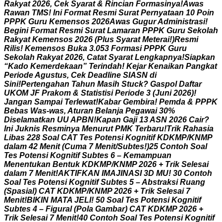
R
a
k
y
a
t
2
0
2
6
,
C
e
k
S
y
a
r
a
t
&
R
i
n
c
i
a
n
F
o
r
m
a
s
i
n
y
a
!
A
w
a
s
R
a
w
a
n
T
M
S
!
I
n
i
F
o
r
m
a
t
R
e
s
m
i
S
u
r
a
t
P
e
r
n
y
a
t
a
a
n
1
0
P
o
i
n
P
P
P
K
G
u
r
u
K
e
m
e
n
s
o
s
2
0
2
6
A
w
a
s
G
u
g
u
r
A
d
m
i
n
i
s
t
r
a
s
i
!
B
e
g
i
n
i
F
o
r
m
a
t
R
e
s
m
i
S
u
r
a
t
L
a
m
a
r
a
n
P
P
P
K
G
u
r
u
S
e
k
o
l
a
h
R
a
k
y
a
t
K
e
m
e
n
s
o
s
2
0
2
6
(
P
l
u
s
S
y
a
r
a
t
M
e
t
e
r
a
i
!
)
R
e
s
m
i
R
i
l
i
s
!
K
e
m
e
n
s
o
s
B
u
k
a
3
.
0
5
3
F
o
r
m
a
s
i
P
P
P
K
G
u
r
u
S
e
k
o
l
a
h
R
a
k
y
a
t
2
0
2
6
,
C
a
t
a
t
S
y
a
r
a
t
L
e
n
g
k
a
p
n
y
a
!
S
i
a
p
k
a
n
“
K
a
d
o
K
e
m
e
r
d
e
k
a
a
n
”
T
e
r
i
n
d
a
h
!
K
e
j
a
r
K
e
n
a
i
k
a
n
P
a
n
g
k
a
t
P
e
r
i
o
d
e
A
g
u
s
t
u
s
,
C
e
k
D
e
a
d
l
i
n
e
S
I
A
S
N
d
i
S
i
n
i
!
P
e
r
t
e
n
g
a
h
a
n
T
a
h
u
n
M
a
s
i
h
S
t
u
c
k
?
G
a
s
p
o
l
D
a
f
t
a
r
U
K
O
M
J
F
P
r
a
k
o
m
&
S
t
a
t
i
s
t
i
s
i
P
e
r
i
o
d
e
3
(
J
u
n
i
2
0
2
6
)
!
J
a
n
g
a
n
S
a
m
p
a
i
T
e
r
l
e
w
a
t
!
K
a
b
a
r
G
e
m
b
i
r
a
!
P
e
m
d
a
&
P
P
P
K
B
e
b
a
s
W
a
s
-
w
a
s
,
A
t
u
r
a
n
B
e
l
a
n
j
a
P
e
g
a
w
a
i
3
0
%
D
i
s
e
l
a
m
a
t
k
a
n
U
U
A
P
B
N
!
K
a
p
a
n
G
a
j
i
1
3
A
S
N
2
0
2
6
C
a
i
r
?
I
n
i
J
u
k
n
i
s
R
e
s
m
i
n
y
a
M
e
n
u
r
u
t
P
M
K
T
e
r
b
a
r
u
!
T
r
i
k
R
a
h
a
s
i
a
L
i
b
a
s
2
2
8
S
o
a
l
C
A
T
T
e
s
P
o
t
e
n
s
i
K
o
g
n
i
t
i
f
K
D
K
M
P
/
K
N
M
P
d
a
l
a
m
4
2
M
e
n
i
t
(
C
u
m
a
7
M
e
n
i
t
/
S
u
b
t
e
s
!
)
2
5
C
o
n
t
o
h
S
o
a
l
T
e
s
P
o
t
e
n
s
i
K
o
g
n
i
t
i
f
S
u
b
t
e
s
6
–
K
e
m
a
m
p
u
a
n
M
e
n
e
n
t
u
k
a
n
B
e
n
t
u
k
K
D
K
M
P
/
K
N
M
P
2
0
2
6
+
T
r
i
k
S
e
l
e
s
a
i
d
a
l
a
m
7
M
e
n
i
t
!
A
K
T
I
F
K
A
N
I
M
A
J
I
N
A
S
I
3
D
M
U
!
3
0
C
o
n
t
o
h
S
o
a
l
T
e
s
P
o
t
e
n
s
i
K
o
g
n
i
t
i
f
S
u
b
t
e
s
5
–
A
b
s
t
r
a
k
s
i
R
u
a
n
g
(
S
p
a
s
i
a
l
)
C
A
T
K
D
K
M
P
/
K
N
M
P
2
0
2
6
+
T
r
i
k
S
e
l
e
s
a
i
7
M
e
n
i
t
!
B
I
K
I
N
M
A
T
A
J
E
L
I
!
5
0
S
o
a
l
T
e
s
P
o
t
e
n
s
i
K
o
g
n
i
t
i
f
S
u
b
t
e
s
4
–
F
i
g
u
r
a
l
(
P
o
l
a
G
a
m
b
a
r
)
C
A
T
K
D
K
M
P
2
0
2
6
+
T
r
i
k
S
e
l
e
s
a
i
7
M
e
n
i
t
!
4
0
C
o
n
t
o
h
S
o
a
l
T
e
s
P
o
t
e
n
s
i
K
o
g
n
i
t
i
f