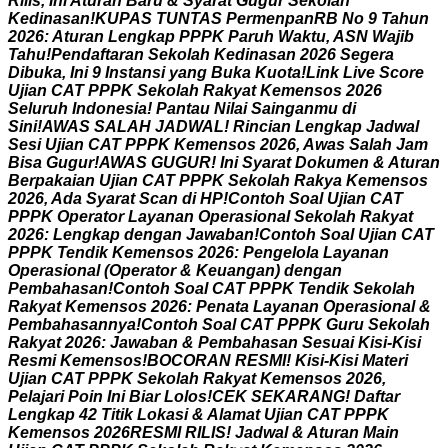
R
i
l
i
s
,
I
n
i
A
t
u
r
a
n
B
a
r
u
&
S
y
a
r
a
t
G
u
g
u
r
S
e
k
o
l
a
h
K
e
d
i
n
a
s
a
n
!
K
U
P
A
S
T
U
N
T
A
S
P
e
r
m
e
n
p
a
n
R
B
N
o
9
T
a
h
u
n
2
0
2
6
:
A
t
u
r
a
n
L
e
n
g
k
a
p
P
P
P
K
P
a
r
u
h
W
a
k
t
u
,
A
S
N
W
a
j
i
b
T
a
h
u
!
P
e
n
d
a
f
t
a
r
a
n
S
e
k
o
l
a
h
K
e
d
i
n
a
s
a
n
2
0
2
6
S
e
g
e
r
a
D
i
b
u
k
a
,
I
n
i
9
I
n
s
t
a
n
s
i
y
a
n
g
B
u
k
a
K
u
o
t
a
!
L
i
n
k
L
i
v
e
S
c
o
r
e
U
j
i
a
n
C
A
T
P
P
P
K
S
e
k
o
l
a
h
R
a
k
y
a
t
K
e
m
e
n
s
o
s
2
0
2
6
S
e
l
u
r
u
h
I
n
d
o
n
e
s
i
a
!
P
a
n
t
a
u
N
i
l
a
i
S
a
i
n
g
a
n
m
u
d
i
S
i
n
i
!
A
W
A
S
S
A
L
A
H
J
A
D
W
A
L
!
R
i
n
c
i
a
n
L
e
n
g
k
a
p
J
a
d
w
a
l
S
e
s
i
U
j
i
a
n
C
A
T
P
P
P
K
K
e
m
e
n
s
o
s
2
0
2
6
,
A
w
a
s
S
a
l
a
h
J
a
m
B
i
s
a
G
u
g
u
r
!
A
W
A
S
G
U
G
U
R
!
I
n
i
S
y
a
r
a
t
D
o
k
u
m
e
n
&
A
t
u
r
a
n
B
e
r
p
a
k
a
i
a
n
U
j
i
a
n
C
A
T
P
P
P
K
S
e
k
o
l
a
h
R
a
k
y
a
K
e
m
e
n
s
o
s
2
0
2
6
,
A
d
a
S
y
a
r
a
t
S
c
a
n
d
i
H
P
!
C
o
n
t
o
h
S
o
a
l
U
j
i
a
n
C
A
T
P
P
P
K
O
p
e
r
a
t
o
r
L
a
y
a
n
a
n
O
p
e
r
a
s
i
o
n
a
l
S
e
k
o
l
a
h
R
a
k
y
a
t
2
0
2
6
:
L
e
n
g
k
a
p
d
e
n
g
a
n
J
a
w
a
b
a
n
!
C
o
n
t
o
h
S
o
a
l
U
j
i
a
n
C
A
T
P
P
P
K
T
e
n
d
i
k
K
e
m
e
n
s
o
s
2
0
2
6
:
P
e
n
g
e
l
o
l
a
L
a
y
a
n
a
n
O
p
e
r
a
s
i
o
n
a
l
(
O
p
e
r
a
t
o
r
&
K
e
u
a
n
g
a
n
)
d
e
n
g
a
n
P
e
m
b
a
h
a
s
a
n
!
C
o
n
t
o
h
S
o
a
l
C
A
T
P
P
P
K
T
e
n
d
i
k
S
e
k
o
l
a
h
R
a
k
y
a
t
K
e
m
e
n
s
o
s
2
0
2
6
:
P
e
n
a
t
a
L
a
y
a
n
a
n
O
p
e
r
a
s
i
o
n
a
l
&
P
e
m
b
a
h
a
s
a
n
n
y
a
!
C
o
n
t
o
h
S
o
a
l
C
A
T
P
P
P
K
G
u
r
u
S
e
k
o
l
a
h
R
a
k
y
a
t
2
0
2
6
:
J
a
w
a
b
a
n
&
P
e
m
b
a
h
a
s
a
n
S
e
s
u
a
i
K
i
s
i
-
K
i
s
i
R
e
s
m
i
K
e
m
e
n
s
o
s
!
B
O
C
O
R
A
N
R
E
S
M
I
!
K
i
s
i
-
K
i
s
i
M
a
t
e
r
i
U
j
i
a
n
C
A
T
P
P
P
K
S
e
k
o
l
a
h
R
a
k
y
a
t
K
e
m
e
n
s
o
s
2
0
2
6
,
P
e
l
a
j
a
r
i
P
o
i
n
I
n
i
B
i
a
r
L
o
l
o
s
!
C
E
K
S
E
K
A
R
A
N
G
!
D
a
f
t
a
r
L
e
n
g
k
a
p
4
2
T
i
t
i
k
L
o
k
a
s
i
&
A
l
a
m
a
t
U
j
i
a
n
C
A
T
P
P
P
K
K
e
m
e
n
s
o
s
2
0
2
6
R
E
S
M
I
R
I
L
I
S
!
J
a
d
w
a
l
&
A
t
u
r
a
n
M
a
i
n