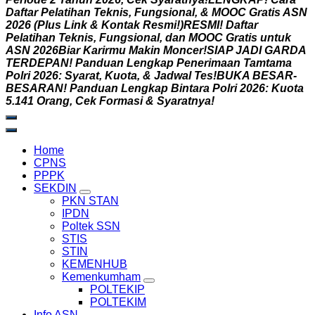
D
a
f
t
a
r
P
e
l
a
t
i
h
a
n
T
e
k
n
i
s
,
F
u
n
g
s
i
o
n
a
l
,
&
M
O
O
C
G
r
a
t
i
s
A
S
N
2
0
2
6
(
P
l
u
s
L
i
n
k
&
K
o
n
t
a
k
R
e
s
m
i
!
)
R
E
S
M
I
!
D
a
f
t
a
r
P
e
l
a
t
i
h
a
n
T
e
k
n
i
s
,
F
u
n
g
s
i
o
n
a
l
,
d
a
n
M
O
O
C
G
r
a
t
i
s
u
n
t
u
k
A
S
N
2
0
2
6
B
i
a
r
K
a
r
i
r
m
u
M
a
k
i
n
M
o
n
c
e
r
!
S
I
A
P
J
A
D
I
G
A
R
D
A
T
E
R
D
E
P
A
N
!
P
a
n
d
u
a
n
L
e
n
g
k
a
p
P
e
n
e
r
i
m
a
a
n
T
a
m
t
a
m
a
P
o
l
r
i
2
0
2
6
:
S
y
a
r
a
t
,
K
u
o
t
a
,
&
J
a
d
w
a
l
T
e
s
!
B
U
K
A
B
E
S
A
R
-
B
E
S
A
R
A
N
!
P
a
n
d
u
a
n
L
e
n
g
k
a
p
B
i
n
t
a
r
a
P
o
l
r
i
2
0
2
6
:
K
u
o
t
a
5
.
1
4
1
O
r
a
n
g
,
C
e
k
F
o
r
m
a
s
i
&
S
y
a
r
a
t
n
y
a
!
Home
CPNS
PPPK
SEKDIN
PKN STAN
IPDN
Poltek SSN
STIS
STIN
KEMENHUB
Kemenkumham
POLTEKIP
POLTEKIM
Info ASN