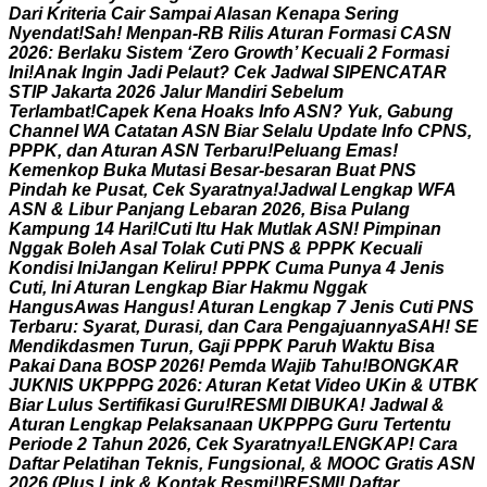
D
a
r
i
K
r
i
t
e
r
i
a
C
a
i
r
S
a
m
p
a
i
A
l
a
s
a
n
K
e
n
a
p
a
S
e
r
i
n
g
N
y
e
n
d
a
t
!
S
a
h
!
M
e
n
p
a
n
-
R
B
R
i
l
i
s
A
t
u
r
a
n
F
o
r
m
a
s
i
C
A
S
N
2
0
2
6
:
B
e
r
l
a
k
u
S
i
s
t
e
m
‘
Z
e
r
o
G
r
o
w
t
h
’
K
e
c
u
a
l
i
2
F
o
r
m
a
s
i
I
n
i
!
A
n
a
k
I
n
g
i
n
J
a
d
i
P
e
l
a
u
t
?
C
e
k
J
a
d
w
a
l
S
I
P
E
N
C
A
T
A
R
S
T
I
P
J
a
k
a
r
t
a
2
0
2
6
J
a
l
u
r
M
a
n
d
i
r
i
S
e
b
e
l
u
m
T
e
r
l
a
m
b
a
t
!
C
a
p
e
k
K
e
n
a
H
o
a
k
s
I
n
f
o
A
S
N
?
Y
u
k
,
G
a
b
u
n
g
C
h
a
n
n
e
l
W
A
C
a
t
a
t
a
n
A
S
N
B
i
a
r
S
e
l
a
l
u
U
p
d
a
t
e
I
n
f
o
C
P
N
S
,
P
P
P
K
,
d
a
n
A
t
u
r
a
n
A
S
N
T
e
r
b
a
r
u
!
P
e
l
u
a
n
g
E
m
a
s
!
K
e
m
e
n
k
o
p
B
u
k
a
M
u
t
a
s
i
B
e
s
a
r
-
b
e
s
a
r
a
n
B
u
a
t
P
N
S
P
i
n
d
a
h
k
e
P
u
s
a
t
,
C
e
k
S
y
a
r
a
t
n
y
a
!
J
a
d
w
a
l
L
e
n
g
k
a
p
W
F
A
A
S
N
&
L
i
b
u
r
P
a
n
j
a
n
g
L
e
b
a
r
a
n
2
0
2
6
,
B
i
s
a
P
u
l
a
n
g
K
a
m
p
u
n
g
1
4
H
a
r
i
!
C
u
t
i
I
t
u
H
a
k
M
u
t
l
a
k
A
S
N
!
P
i
m
p
i
n
a
n
N
g
g
a
k
B
o
l
e
h
A
s
a
l
T
o
l
a
k
C
u
t
i
P
N
S
&
P
P
P
K
K
e
c
u
a
l
i
K
o
n
d
i
s
i
I
n
i
J
a
n
g
a
n
K
e
l
i
r
u
!
P
P
P
K
C
u
m
a
P
u
n
y
a
4
J
e
n
i
s
C
u
t
i
,
I
n
i
A
t
u
r
a
n
L
e
n
g
k
a
p
B
i
a
r
H
a
k
m
u
N
g
g
a
k
H
a
n
g
u
s
A
w
a
s
H
a
n
g
u
s
!
A
t
u
r
a
n
L
e
n
g
k
a
p
7
J
e
n
i
s
C
u
t
i
P
N
S
T
e
r
b
a
r
u
:
S
y
a
r
a
t
,
D
u
r
a
s
i
,
d
a
n
C
a
r
a
P
e
n
g
a
j
u
a
n
n
y
a
S
A
H
!
S
E
M
e
n
d
i
k
d
a
s
m
e
n
T
u
r
u
n
,
G
a
j
i
P
P
P
K
P
a
r
u
h
W
a
k
t
u
B
i
s
a
P
a
k
a
i
D
a
n
a
B
O
S
P
2
0
2
6
!
P
e
m
d
a
W
a
j
i
b
T
a
h
u
!
B
O
N
G
K
A
R
J
U
K
N
I
S
U
K
P
P
P
G
2
0
2
6
:
A
t
u
r
a
n
K
e
t
a
t
V
i
d
e
o
U
K
i
n
&
U
T
B
K
B
i
a
r
L
u
l
u
s
S
e
r
t
i
f
i
k
a
s
i
G
u
r
u
!
R
E
S
M
I
D
I
B
U
K
A
!
J
a
d
w
a
l
&
A
t
u
r
a
n
L
e
n
g
k
a
p
P
e
l
a
k
s
a
n
a
a
n
U
K
P
P
P
G
G
u
r
u
T
e
r
t
e
n
t
u
P
e
r
i
o
d
e
2
T
a
h
u
n
2
0
2
6
,
C
e
k
S
y
a
r
a
t
n
y
a
!
L
E
N
G
K
A
P
!
C
a
r
a
D
a
f
t
a
r
P
e
l
a
t
i
h
a
n
T
e
k
n
i
s
,
F
u
n
g
s
i
o
n
a
l
,
&
M
O
O
C
G
r
a
t
i
s
A
S
N
2
0
2
6
(
P
l
u
s
L
i
n
k
&
K
o
n
t
a
k
R
e
s
m
i
!
)
R
E
S
M
I
!
D
a
f
t
a
r