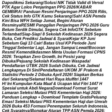
D
a
p
o
d
i
k
m
u
S
e
k
a
r
a
n
g
!
S
o
l
u
s
i
N
I
K
T
i
d
a
k
V
a
l
i
d
d
i
V
e
r
v
a
l
P
T
K
A
g
a
r
L
o
l
o
s
P
e
n
j
a
r
i
n
g
a
n
P
P
G
2
0
2
6
!
K
A
B
A
R
G
E
M
B
I
R
A
!
P
a
n
d
u
a
n
R
e
s
m
i
P
e
n
j
a
r
i
n
g
a
n
P
P
G
2
0
2
6
R
i
l
i
s
,
C
e
k
S
t
a
t
u
s
I
n
f
o
G
T
K
K
a
m
u
S
e
k
a
r
a
n
g
!
S
a
h
!
A
S
N
P
e
m
d
a
K
i
n
i
B
i
s
a
W
F
H
S
e
t
i
a
p
J
u
m
a
t
,
B
e
g
i
n
i
A
t
u
r
a
n
R
e
s
m
i
n
y
a
R
E
S
M
I
!
P
a
n
g
g
i
l
a
n
P
e
n
j
a
r
i
n
g
a
n
P
P
G
2
0
2
6
G
u
r
u
B
e
l
u
m
S
e
r
d
i
k
D
i
m
u
l
a
i
,
S
e
g
e
r
a
C
e
k
I
n
f
o
G
T
K
S
e
b
e
l
u
m
T
e
r
l
a
m
b
a
t
!
S
i
a
p
-
S
i
a
p
!
8
S
e
k
o
l
a
h
K
e
d
i
n
a
s
a
n
2
0
2
6
S
e
g
e
r
a
B
u
k
a
,
C
e
k
P
r
e
d
i
k
s
i
J
a
d
w
a
l
&
S
y
a
r
a
t
K
e
j
a
r
K
P
J
u
n
i
S
e
b
e
l
u
m
G
a
j
i
1
3
C
a
i
r
!
B
a
t
a
s
U
s
u
l
K
P
P
e
r
i
o
d
e
J
u
n
i
T
i
n
g
g
a
l
S
e
b
e
n
t
a
r
L
a
g
i
,
J
a
n
g
a
n
S
a
m
p
a
i
L
e
w
a
t
!
B
o
c
o
r
a
n
R
e
s
m
i
!
K
e
m
e
n
d
i
k
d
a
s
m
e
n
M
i
n
t
a
U
s
u
l
a
n
F
o
r
m
a
s
i
C
P
N
S
2
0
2
6
:
T
e
r
a
p
k
a
n
Z
e
r
o
G
r
o
w
t
h
,
I
n
i
P
o
s
i
s
i
y
a
n
g
D
i
b
u
k
a
!
P
e
j
u
a
n
g
S
e
k
o
l
a
h
K
e
d
i
n
a
s
a
n
W
a
s
p
a
d
a
!
P
e
n
d
a
f
t
a
r
a
n
U
T
B
K
2
0
2
6
S
u
d
a
h
D
i
b
u
k
a
,
C
e
k
J
a
d
w
a
l
L
e
n
g
k
a
p
n
y
a
D
i
S
i
n
i
!
P
e
n
d
a
f
t
a
r
a
n
U
K
O
M
J
F
P
r
a
k
o
m
&
S
t
a
t
i
s
t
i
s
i
P
e
r
i
o
d
e
2
D
i
b
u
k
a
A
p
r
i
l
2
0
2
6
!
S
i
a
p
k
a
n
B
e
r
k
a
s
d
a
r
i
S
e
k
a
r
a
n
g
!
S
e
l
a
m
a
t
H
a
r
i
R
a
y
a
I
d
u
l
f
i
t
r
i
1
4
4
7
H
!
I
n
i
K
u
m
p
u
l
a
n
K
a
t
a
M
a
a
f
&
U
c
a
p
a
n
I
d
u
l
F
i
t
r
i
1
4
4
7
H
S
p
e
s
i
a
l
u
n
t
u
k
A
b
d
i
N
e
g
a
r
a
D
o
w
n
l
o
a
d
F
o
r
m
a
t
S
u
r
a
t
L
a
m
a
r
a
n
S
e
l
e
k
s
i
M
u
t
a
s
i
P
N
S
K
e
m
e
n
t
e
r
i
a
n
H
a
j
i
2
0
2
6
:
P
a
n
d
u
a
n
L
e
n
g
k
a
p
+
D
o
w
n
l
o
a
d
T
e
m
p
l
a
t
e
G
r
a
t
i
s
P
e
l
u
a
n
g
E
m
a
s
!
S
e
l
e
k
s
i
M
u
t
a
s
i
P
N
S
K
e
m
e
n
t
e
r
i
a
n
H
a
j
i
d
a
n
U
m
r
a
h
2
0
2
6
B
u
k
a
4
5
3
F
o
r
m
a
s
i
P
e
n
e
m
p
a
t
a
n
S
e
l
u
r
u
h
I
n
d
o
n
e
s
i
a
,
C
e
k
S
y
a
r
a
t
n
y
a
!
B
o
n
g
k
a
r
A
t
u
r
a
n
T
P
P
A
S
N
P
e
m
d
a
2
0
2
6
: