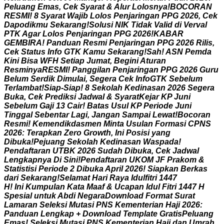
P
e
l
u
a
n
g
E
m
a
s
,
C
e
k
S
y
a
r
a
t
&
A
l
u
r
L
o
l
o
s
n
y
a
!
B
O
C
O
R
A
N
R
E
S
M
I
!
8
S
y
a
r
a
t
W
a
j
i
b
L
o
l
o
s
P
e
n
j
a
r
i
n
g
a
n
P
P
G
2
0
2
6
,
C
e
k
D
a
p
o
d
i
k
m
u
S
e
k
a
r
a
n
g
!
S
o
l
u
s
i
N
I
K
T
i
d
a
k
V
a
l
i
d
d
i
V
e
r
v
a
l
P
T
K
A
g
a
r
L
o
l
o
s
P
e
n
j
a
r
i
n
g
a
n
P
P
G
2
0
2
6
!
K
A
B
A
R
G
E
M
B
I
R
A
!
P
a
n
d
u
a
n
R
e
s
m
i
P
e
n
j
a
r
i
n
g
a
n
P
P
G
2
0
2
6
R
i
l
i
s
,
C
e
k
S
t
a
t
u
s
I
n
f
o
G
T
K
K
a
m
u
S
e
k
a
r
a
n
g
!
S
a
h
!
A
S
N
P
e
m
d
a
K
i
n
i
B
i
s
a
W
F
H
S
e
t
i
a
p
J
u
m
a
t
,
B
e
g
i
n
i
A
t
u
r
a
n
R
e
s
m
i
n
y
a
R
E
S
M
I
!
P
a
n
g
g
i
l
a
n
P
e
n
j
a
r
i
n
g
a
n
P
P
G
2
0
2
6
G
u
r
u
B
e
l
u
m
S
e
r
d
i
k
D
i
m
u
l
a
i
,
S
e
g
e
r
a
C
e
k
I
n
f
o
G
T
K
S
e
b
e
l
u
m
T
e
r
l
a
m
b
a
t
!
S
i
a
p
-
S
i
a
p
!
8
S
e
k
o
l
a
h
K
e
d
i
n
a
s
a
n
2
0
2
6
S
e
g
e
r
a
B
u
k
a
,
C
e
k
P
r
e
d
i
k
s
i
J
a
d
w
a
l
&
S
y
a
r
a
t
K
e
j
a
r
K
P
J
u
n
i
S
e
b
e
l
u
m
G
a
j
i
1
3
C
a
i
r
!
B
a
t
a
s
U
s
u
l
K
P
P
e
r
i
o
d
e
J
u
n
i
T
i
n
g
g
a
l
S
e
b
e
n
t
a
r
L
a
g
i
,
J
a
n
g
a
n
S
a
m
p
a
i
L
e
w
a
t
!
B
o
c
o
r
a
n
R
e
s
m
i
!
K
e
m
e
n
d
i
k
d
a
s
m
e
n
M
i
n
t
a
U
s
u
l
a
n
F
o
r
m
a
s
i
C
P
N
S
2
0
2
6
:
T
e
r
a
p
k
a
n
Z
e
r
o
G
r
o
w
t
h
,
I
n
i
P
o
s
i
s
i
y
a
n
g
D
i
b
u
k
a
!
P
e
j
u
a
n
g
S
e
k
o
l
a
h
K
e
d
i
n
a
s
a
n
W
a
s
p
a
d
a
!
P
e
n
d
a
f
t
a
r
a
n
U
T
B
K
2
0
2
6
S
u
d
a
h
D
i
b
u
k
a
,
C
e
k
J
a
d
w
a
l
L
e
n
g
k
a
p
n
y
a
D
i
S
i
n
i
!
P
e
n
d
a
f
t
a
r
a
n
U
K
O
M
J
F
P
r
a
k
o
m
&
S
t
a
t
i
s
t
i
s
i
P
e
r
i
o
d
e
2
D
i
b
u
k
a
A
p
r
i
l
2
0
2
6
!
S
i
a
p
k
a
n
B
e
r
k
a
s
d
a
r
i
S
e
k
a
r
a
n
g
!
S
e
l
a
m
a
t
H
a
r
i
R
a
y
a
I
d
u
l
f
i
t
r
i
1
4
4
7
H
!
I
n
i
K
u
m
p
u
l
a
n
K
a
t
a
M
a
a
f
&
U
c
a
p
a
n
I
d
u
l
F
i
t
r
i
1
4
4
7
H
S
p
e
s
i
a
l
u
n
t
u
k
A
b
d
i
N
e
g
a
r
a
D
o
w
n
l
o
a
d
F
o
r
m
a
t
S
u
r
a
t
L
a
m
a
r
a
n
S
e
l
e
k
s
i
M
u
t
a
s
i
P
N
S
K
e
m
e
n
t
e
r
i
a
n
H
a
j
i
2
0
2
6
:
P
a
n
d
u
a
n
L
e
n
g
k
a
p
+
D
o
w
n
l
o
a
d
T
e
m
p
l
a
t
e
G
r
a
t
i
s
P
e
l
u
a
n
g
E
m
a
s
!
S
e
l
e
k
s
i
M
u
t
a
s
i
P
N
S
K
e
m
e
n
t
e
r
i
a
n
H
a
j
i
d
a
n
U
m
r
a
h