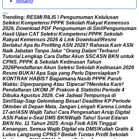
Tentang
Trending:
R
E
S
M
I
R
I
L
I
S
!
P
e
n
g
u
m
u
m
a
n
K
e
l
u
l
u
s
a
n
S
e
l
e
k
s
i
K
o
m
p
e
t
e
n
s
i
P
P
P
K
S
e
k
o
l
a
h
R
a
k
y
a
t
K
e
m
e
n
s
o
s
2
0
2
6
,
D
o
w
n
l
o
a
d
P
D
F
P
e
n
g
u
m
u
m
a
n
d
i
S
i
n
i
!
P
e
n
g
u
m
u
m
a
n
H
a
s
i
l
U
j
i
a
n
C
A
T
S
e
l
e
k
s
i
K
o
m
p
e
t
e
n
s
i
P
P
P
K
S
e
k
o
l
a
h
R
a
k
y
a
t
K
e
m
e
n
s
o
s
2
0
2
6
&
L
i
n
k
D
o
w
n
l
o
a
d
!
R
e
s
m
i
B
e
r
l
a
k
u
!
A
p
a
I
t
u
P
r
o
f
i
l
i
n
g
A
S
N
2
0
2
6
?
R
a
h
a
s
i
a
K
a
r
i
r
A
S
N
N
a
i
k
J
a
b
a
t
a
n
T
a
n
p
a
J
a
l
u
r
“
O
r
a
n
g
D
a
l
a
m
”
T
e
r
b
a
r
u
!
T
u
t
o
r
i
a
l
L
e
n
g
k
a
p
C
a
r
a
D
a
f
t
a
r
A
k
u
n
S
S
C
A
S
N
B
K
N
u
n
t
u
k
C
P
N
S
,
P
P
P
K
&
S
e
k
o
l
a
h
K
e
d
i
n
a
s
a
n
T
a
h
u
n
2
0
2
6
P
e
n
d
a
f
t
a
r
a
n
A
k
u
n
S
e
l
e
k
s
i
S
e
k
o
l
a
h
K
e
d
i
n
a
s
a
n
2
0
2
6
R
e
s
m
i
B
U
K
A
!
A
p
a
S
a
j
a
y
a
n
g
P
e
r
l
u
D
i
p
e
r
s
i
a
p
k
a
n
?
K
O
N
T
R
A
K
H
A
B
I
S
?
B
a
g
a
i
m
a
n
a
N
a
s
i
b
P
P
P
K
P
a
r
u
h
W
a
k
t
u
:
D
i
p
e
r
p
a
n
j
a
n
g
A
t
a
u
‘
D
i
p
e
c
a
t
’
?
M
e
r
d
e
k
a
K
a
r
i
r
!
P
e
n
d
a
f
t
a
r
a
n
U
K
O
M
J
F
P
r
a
k
o
m
&
S
t
a
t
i
s
t
i
s
i
P
e
r
i
o
d
e
4
D
i
b
u
k
a
A
g
u
s
t
u
s
2
0
2
6
.
C
e
k
J
a
d
w
a
l
T
e
m
p
u
r
n
y
a
d
i
S
i
n
i
!
S
i
a
p
-
S
i
a
p
G
e
l
o
m
b
a
n
g
B
e
s
a
r
!
D
e
a
d
l
i
n
e
K
P
P
e
r
i
o
d
e
O
k
t
o
b
e
r
d
i
D
e
p
a
n
M
a
t
a
,
J
a
n
g
a
n
L
e
n
g
a
h
K
a
r
e
n
a
L
o
m
b
a
1
7
-
a
n
!
A
S
N
W
a
j
i
b
T
a
h
u
!
C
a
r
a
P
e
n
g
e
s
a
h
a
n
A
r
s
i
p
D
i
g
i
t
a
l
A
S
N
P
a
k
a
i
e
-
S
e
a
l
D
M
S
B
K
N
W
a
j
i
b
T
a
h
u
!
S
u
r
a
t
E
d
a
r
a
n
B
K
N
N
o
.
1
1
T
a
h
u
n
2
0
2
5
:
A
r
s
i
p
F
i
s
i
k
A
S
N
T
i
n
g
g
a
l
K
e
n
a
n
g
a
n
,
S
e
m
u
a
W
a
j
i
b
D
i
g
i
t
a
l
v
i
a
D
M
S
!
K
u
l
i
a
h
G
r
a
t
i
s
&
L
u
l
u
s
L
a
n
g
s
u
n
g
C
P
N
S
?
B
e
d
a
h
T
u
n
t
a
s
P
r
o
f
i
l
S
e
k
o
l
a
h