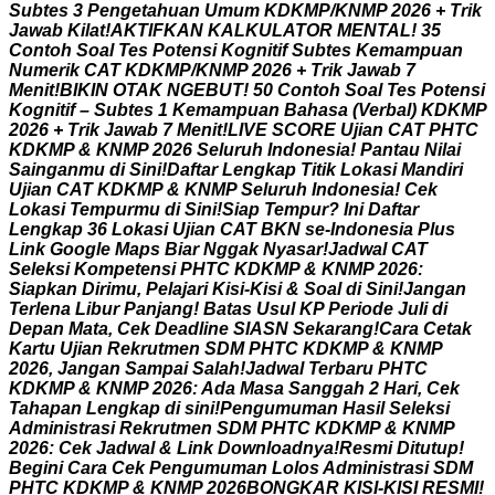
S
u
b
t
e
s
3
P
e
n
g
e
t
a
h
u
a
n
U
m
u
m
K
D
K
M
P
/
K
N
M
P
2
0
2
6
+
T
r
i
k
J
a
w
a
b
K
i
l
a
t
!
A
K
T
I
F
K
A
N
K
A
L
K
U
L
A
T
O
R
M
E
N
T
A
L
!
3
5
C
o
n
t
o
h
S
o
a
l
T
e
s
P
o
t
e
n
s
i
K
o
g
n
i
t
i
f
S
u
b
t
e
s
K
e
m
a
m
p
u
a
n
N
u
m
e
r
i
k
C
A
T
K
D
K
M
P
/
K
N
M
P
2
0
2
6
+
T
r
i
k
J
a
w
a
b
7
M
e
n
i
t
!
B
I
K
I
N
O
T
A
K
N
G
E
B
U
T
!
5
0
C
o
n
t
o
h
S
o
a
l
T
e
s
P
o
t
e
n
s
i
K
o
g
n
i
t
i
f
–
S
u
b
t
e
s
1
K
e
m
a
m
p
u
a
n
B
a
h
a
s
a
(
V
e
r
b
a
l
)
K
D
K
M
P
2
0
2
6
+
T
r
i
k
J
a
w
a
b
7
M
e
n
i
t
!
L
I
V
E
S
C
O
R
E
U
j
i
a
n
C
A
T
P
H
T
C
K
D
K
M
P
&
K
N
M
P
2
0
2
6
S
e
l
u
r
u
h
I
n
d
o
n
e
s
i
a
!
P
a
n
t
a
u
N
i
l
a
i
S
a
i
n
g
a
n
m
u
d
i
S
i
n
i
!
D
a
f
t
a
r
L
e
n
g
k
a
p
T
i
t
i
k
L
o
k
a
s
i
M
a
n
d
i
r
i
U
j
i
a
n
C
A
T
K
D
K
M
P
&
K
N
M
P
S
e
l
u
r
u
h
I
n
d
o
n
e
s
i
a
!
C
e
k
L
o
k
a
s
i
T
e
m
p
u
r
m
u
d
i
S
i
n
i
!
S
i
a
p
T
e
m
p
u
r
?
I
n
i
D
a
f
t
a
r
L
e
n
g
k
a
p
3
6
L
o
k
a
s
i
U
j
i
a
n
C
A
T
B
K
N
s
e
-
I
n
d
o
n
e
s
i
a
P
l
u
s
L
i
n
k
G
o
o
g
l
e
M
a
p
s
B
i
a
r
N
g
g
a
k
N
y
a
s
a
r
!
J
a
d
w
a
l
C
A
T
S
e
l
e
k
s
i
K
o
m
p
e
t
e
n
s
i
P
H
T
C
K
D
K
M
P
&
K
N
M
P
2
0
2
6
:
S
i
a
p
k
a
n
D
i
r
i
m
u
,
P
e
l
a
j
a
r
i
K
i
s
i
-
K
i
s
i
&
S
o
a
l
d
i
S
i
n
i
!
J
a
n
g
a
n
T
e
r
l
e
n
a
L
i
b
u
r
P
a
n
j
a
n
g
!
B
a
t
a
s
U
s
u
l
K
P
P
e
r
i
o
d
e
J
u
l
i
d
i
D
e
p
a
n
M
a
t
a
,
C
e
k
D
e
a
d
l
i
n
e
S
I
A
S
N
S
e
k
a
r
a
n
g
!
C
a
r
a
C
e
t
a
k
K
a
r
t
u
U
j
i
a
n
R
e
k
r
u
t
m
e
n
S
D
M
P
H
T
C
K
D
K
M
P
&
K
N
M
P
2
0
2
6
,
J
a
n
g
a
n
S
a
m
p
a
i
S
a
l
a
h
!
J
a
d
w
a
l
T
e
r
b
a
r
u
P
H
T
C
K
D
K
M
P
&
K
N
M
P
2
0
2
6
:
A
d
a
M
a
s
a
S
a
n
g
g
a
h
2
H
a
r
i
,
C
e
k
T
a
h
a
p
a
n
L
e
n
g
k
a
p
d
i
s
i
n
i
!
P
e
n
g
u
m
u
m
a
n
H
a
s
i
l
S
e
l
e
k
s
i
A
d
m
i
n
i
s
t
r
a
s
i
R
e
k
r
u
t
m
e
n
S
D
M
P
H
T
C
K
D
K
M
P
&
K
N
M
P
2
0
2
6
:
C
e
k
J
a
d
w
a
l
&
L
i
n
k
D
o
w
n
l
o
a
d
n
y
a
!
R
e
s
m
i
D
i
t
u
t
u
p
!
B
e
g
i
n
i
C
a
r
a
C
e
k
P
e
n
g
u
m
u
m
a
n
L
o
l
o
s
A
d
m
i
n
i
s
t
r
a
s
i
S
D
M
P
H
T
C
K
D
K
M
P
&
K
N
M
P
2
0
2
6
B
O
N
G
K
A
R
K
I
S
I
-
K
I
S
I
R
E
S
M
I
!