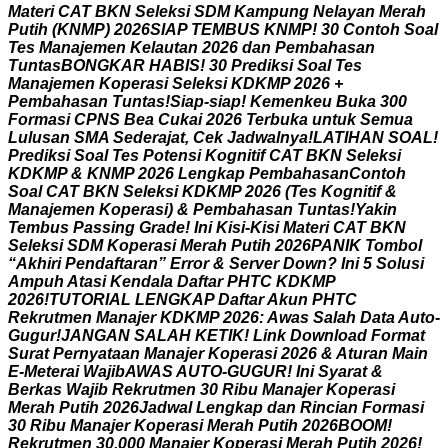
M
a
t
e
r
i
C
A
T
B
K
N
S
e
l
e
k
s
i
S
D
M
K
a
m
p
u
n
g
N
e
l
a
y
a
n
M
e
r
a
h
P
u
t
i
h
(
K
N
M
P
)
2
0
2
6
S
I
A
P
T
E
M
B
U
S
K
N
M
P
!
3
0
C
o
n
t
o
h
S
o
a
l
T
e
s
M
a
n
a
j
e
m
e
n
K
e
l
a
u
t
a
n
2
0
2
6
d
a
n
P
e
m
b
a
h
a
s
a
n
T
u
n
t
a
s
B
O
N
G
K
A
R
H
A
B
I
S
!
3
0
P
r
e
d
i
k
s
i
S
o
a
l
T
e
s
M
a
n
a
j
e
m
e
n
K
o
p
e
r
a
s
i
S
e
l
e
k
s
i
K
D
K
M
P
2
0
2
6
+
P
e
m
b
a
h
a
s
a
n
T
u
n
t
a
s
!
S
i
a
p
-
s
i
a
p
!
K
e
m
e
n
k
e
u
B
u
k
a
3
0
0
F
o
r
m
a
s
i
C
P
N
S
B
e
a
C
u
k
a
i
2
0
2
6
T
e
r
b
u
k
a
u
n
t
u
k
S
e
m
u
a
L
u
l
u
s
a
n
S
M
A
S
e
d
e
r
a
j
a
t
,
C
e
k
J
a
d
w
a
l
n
y
a
!
L
A
T
I
H
A
N
S
O
A
L
!
P
r
e
d
i
k
s
i
S
o
a
l
T
e
s
P
o
t
e
n
s
i
K
o
g
n
i
t
i
f
C
A
T
B
K
N
S
e
l
e
k
s
i
K
D
K
M
P
&
K
N
M
P
2
0
2
6
L
e
n
g
k
a
p
P
e
m
b
a
h
a
s
a
n
C
o
n
t
o
h
S
o
a
l
C
A
T
B
K
N
S
e
l
e
k
s
i
K
D
K
M
P
2
0
2
6
(
T
e
s
K
o
g
n
i
t
i
f
&
M
a
n
a
j
e
m
e
n
K
o
p
e
r
a
s
i
)
&
P
e
m
b
a
h
a
s
a
n
T
u
n
t
a
s
!
Y
a
k
i
n
T
e
m
b
u
s
P
a
s
s
i
n
g
G
r
a
d
e
!
I
n
i
K
i
s
i
-
K
i
s
i
M
a
t
e
r
i
C
A
T
B
K
N
S
e
l
e
k
s
i
S
D
M
K
o
p
e
r
a
s
i
M
e
r
a
h
P
u
t
i
h
2
0
2
6
P
A
N
I
K
T
o
m
b
o
l
“
A
k
h
i
r
i
P
e
n
d
a
f
t
a
r
a
n
”
E
r
r
o
r
&
S
e
r
v
e
r
D
o
w
n
?
I
n
i
5
S
o
l
u
s
i
A
m
p
u
h
A
t
a
s
i
K
e
n
d
a
l
a
D
a
f
t
a
r
P
H
T
C
K
D
K
M
P
2
0
2
6
!
T
U
T
O
R
I
A
L
L
E
N
G
K
A
P
D
a
f
t
a
r
A
k
u
n
P
H
T
C
R
e
k
r
u
t
m
e
n
M
a
n
a
j
e
r
K
D
K
M
P
2
0
2
6
:
A
w
a
s
S
a
l
a
h
D
a
t
a
A
u
t
o
-
G
u
g
u
r
!
J
A
N
G
A
N
S
A
L
A
H
K
E
T
I
K
!
L
i
n
k
D
o
w
n
l
o
a
d
F
o
r
m
a
t
S
u
r
a
t
P
e
r
n
y
a
t
a
a
n
M
a
n
a
j
e
r
K
o
p
e
r
a
s
i
2
0
2
6
&
A
t
u
r
a
n
M
a
i
n
E
-
M
e
t
e
r
a
i
W
a
j
i
b
A
W
A
S
A
U
T
O
-
G
U
G
U
R
!
I
n
i
S
y
a
r
a
t
&
B
e
r
k
a
s
W
a
j
i
b
R
e
k
r
u
t
m
e
n
3
0
R
i
b
u
M
a
n
a
j
e
r
K
o
p
e
r
a
s
i
M
e
r
a
h
P
u
t
i
h
2
0
2
6
J
a
d
w
a
l
L
e
n
g
k
a
p
d
a
n
R
i
n
c
i
a
n
F
o
r
m
a
s
i
3
0
R
i
b
u
M
a
n
a
j
e
r
K
o
p
e
r
a
s
i
M
e
r
a
h
P
u
t
i
h
2
0
2
6
B
O
O
M
!
R
e
k
r
u
t
m
e
n
3
0
.
0
0
0
M
a
n
a
j
e
r
K
o
p
e
r
a
s
i
M
e
r
a
h
P
u
t
i
h
2
0
2
6
!