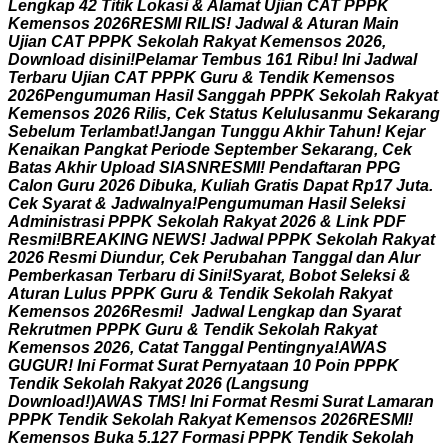
L
e
n
g
k
a
p
4
2
T
i
t
i
k
L
o
k
a
s
i
&
A
l
a
m
a
t
U
j
i
a
n
C
A
T
P
P
P
K
K
e
m
e
n
s
o
s
2
0
2
6
R
E
S
M
I
R
I
L
I
S
!
J
a
d
w
a
l
&
A
t
u
r
a
n
M
a
i
n
U
j
i
a
n
C
A
T
P
P
P
K
S
e
k
o
l
a
h
R
a
k
y
a
t
K
e
m
e
n
s
o
s
2
0
2
6
,
D
o
w
n
l
o
a
d
d
i
s
i
n
i
!
P
e
l
a
m
a
r
T
e
m
b
u
s
1
6
1
R
i
b
u
!
I
n
i
J
a
d
w
a
l
T
e
r
b
a
r
u
U
j
i
a
n
C
A
T
P
P
P
K
G
u
r
u
&
T
e
n
d
i
k
K
e
m
e
n
s
o
s
2
0
2
6
P
e
n
g
u
m
u
m
a
n
H
a
s
i
l
S
a
n
g
g
a
h
P
P
P
K
S
e
k
o
l
a
h
R
a
k
y
a
t
K
e
m
e
n
s
o
s
2
0
2
6
R
i
l
i
s
,
C
e
k
S
t
a
t
u
s
K
e
l
u
l
u
s
a
n
m
u
S
e
k
a
r
a
n
g
S
e
b
e
l
u
m
T
e
r
l
a
m
b
a
t
!
J
a
n
g
a
n
T
u
n
g
g
u
A
k
h
i
r
T
a
h
u
n
!
K
e
j
a
r
K
e
n
a
i
k
a
n
P
a
n
g
k
a
t
P
e
r
i
o
d
e
S
e
p
t
e
m
b
e
r
S
e
k
a
r
a
n
g
,
C
e
k
B
a
t
a
s
A
k
h
i
r
U
p
l
o
a
d
S
I
A
S
N
R
E
S
M
I
!
P
e
n
d
a
f
t
a
r
a
n
P
P
G
C
a
l
o
n
G
u
r
u
2
0
2
6
D
i
b
u
k
a
,
K
u
l
i
a
h
G
r
a
t
i
s
D
a
p
a
t
R
p
1
7
J
u
t
a
.
C
e
k
S
y
a
r
a
t
&
J
a
d
w
a
l
n
y
a
!
P
e
n
g
u
m
u
m
a
n
H
a
s
i
l
S
e
l
e
k
s
i
A
d
m
i
n
i
s
t
r
a
s
i
P
P
P
K
S
e
k
o
l
a
h
R
a
k
y
a
t
2
0
2
6
&
L
i
n
k
P
D
F
R
e
s
m
i
!
B
R
E
A
K
I
N
G
N
E
W
S
!
J
a
d
w
a
l
P
P
P
K
S
e
k
o
l
a
h
R
a
k
y
a
t
2
0
2
6
R
e
s
m
i
D
i
u
n
d
u
r
,
C
e
k
P
e
r
u
b
a
h
a
n
T
a
n
g
g
a
l
d
a
n
A
l
u
r
P
e
m
b
e
r
k
a
s
a
n
T
e
r
b
a
r
u
d
i
S
i
n
i
!
S
y
a
r
a
t
,
B
o
b
o
t
S
e
l
e
k
s
i
&
A
t
u
r
a
n
L
u
l
u
s
P
P
P
K
G
u
r
u
&
T
e
n
d
i
k
S
e
k
o
l
a
h
R
a
k
y
a
t
K
e
m
e
n
s
o
s
2
0
2
6
R
e
s
m
i
!
J
a
d
w
a
l
L
e
n
g
k
a
p
d
a
n
S
y
a
r
a
t
R
e
k
r
u
t
m
e
n
P
P
P
K
G
u
r
u
&
T
e
n
d
i
k
S
e
k
o
l
a
h
R
a
k
y
a
t
K
e
m
e
n
s
o
s
2
0
2
6
,
C
a
t
a
t
T
a
n
g
g
a
l
P
e
n
t
i
n
g
n
y
a
!
A
W
A
S
G
U
G
U
R
!
I
n
i
F
o
r
m
a
t
S
u
r
a
t
P
e
r
n
y
a
t
a
a
n
1
0
P
o
i
n
P
P
P
K
T
e
n
d
i
k
S
e
k
o
l
a
h
R
a
k
y
a
t
2
0
2
6
(
L
a
n
g
s
u
n
g
D
o
w
n
l
o
a
d
!
)
A
W
A
S
T
M
S
!
I
n
i
F
o
r
m
a
t
R
e
s
m
i
S
u
r
a
t
L
a
m
a
r
a
n
P
P
P
K
T
e
n
d
i
k
S
e
k
o
l
a
h
R
a
k
y
a
t
K
e
m
e
n
s
o
s
2
0
2
6
R
E
S
M
I
!
K
e
m
e
n
s
o
s
B
u
k
a
5
.
1
2
7
F
o
r
m
a
s
i
P
P
P
K
T
e
n
d
i
k
S
e
k
o
l
a
h