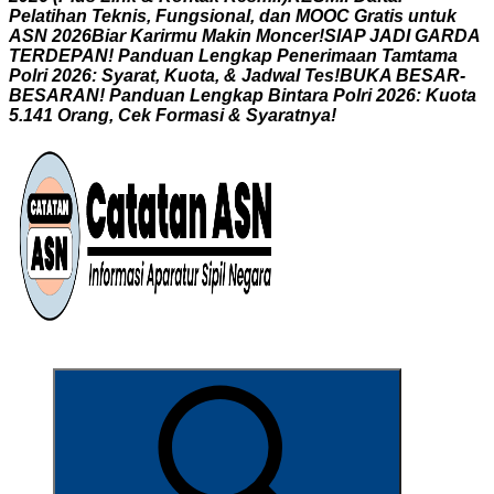
P
e
l
a
t
i
h
a
n
T
e
k
n
i
s
,
F
u
n
g
s
i
o
n
a
l
,
d
a
n
M
O
O
C
G
r
a
t
i
s
u
n
t
u
k
A
S
N
2
0
2
6
B
i
a
r
K
a
r
i
r
m
u
M
a
k
i
n
M
o
n
c
e
r
!
S
I
A
P
J
A
D
I
G
A
R
D
A
T
E
R
D
E
P
A
N
!
P
a
n
d
u
a
n
L
e
n
g
k
a
p
P
e
n
e
r
i
m
a
a
n
T
a
m
t
a
m
a
P
o
l
r
i
2
0
2
6
:
S
y
a
r
a
t
,
K
u
o
t
a
,
&
J
a
d
w
a
l
T
e
s
!
B
U
K
A
B
E
S
A
R
-
B
E
S
A
R
A
N
!
P
a
n
d
u
a
n
L
e
n
g
k
a
p
B
i
n
t
a
r
a
P
o
l
r
i
2
0
2
6
:
K
u
o
t
a
5
.
1
4
1
O
r
a
n
g
,
C
e
k
F
o
r
m
a
s
i
&
S
y
a
r
a
t
n
y
a
!
Informasi Aparatur Sipil Negara