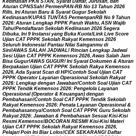
K
e
d
i
n
a
s
a
n
P
K
N
S
T
A
N
,
S
y
a
r
a
t
D
a
f
t
a
r
,
J
u
r
u
s
a
n
,
d
a
n
A
t
u
r
a
n
C
P
N
S
S
a
h
!
P
e
r
m
e
n
P
A
N
-
R
B
N
o
1
3
T
a
h
u
n
2
0
2
6
R
i
l
i
s
,
I
n
i
A
t
u
r
a
n
B
a
r
u
&
S
y
a
r
a
t
G
u
g
u
r
S
e
k
o
l
a
h
K
e
d
i
n
a
s
a
n
!
K
U
P
A
S
T
U
N
T
A
S
P
e
r
m
e
n
p
a
n
R
B
N
o
9
T
a
h
u
n
2
0
2
6
:
A
t
u
r
a
n
L
e
n
g
k
a
p
P
P
P
K
P
a
r
u
h
W
a
k
t
u
,
A
S
N
W
a
j
i
b
T
a
h
u
!
P
e
n
d
a
f
t
a
r
a
n
S
e
k
o
l
a
h
K
e
d
i
n
a
s
a
n
2
0
2
6
S
e
g
e
r
a
D
i
b
u
k
a
,
I
n
i
9
I
n
s
t
a
n
s
i
y
a
n
g
B
u
k
a
K
u
o
t
a
!
L
i
n
k
L
i
v
e
S
c
o
r
e
U
j
i
a
n
C
A
T
P
P
P
K
S
e
k
o
l
a
h
R
a
k
y
a
t
K
e
m
e
n
s
o
s
2
0
2
6
S
e
l
u
r
u
h
I
n
d
o
n
e
s
i
a
!
P
a
n
t
a
u
N
i
l
a
i
S
a
i
n
g
a
n
m
u
d
i
S
i
n
i
!
A
W
A
S
S
A
L
A
H
J
A
D
W
A
L
!
R
i
n
c
i
a
n
L
e
n
g
k
a
p
J
a
d
w
a
l
S
e
s
i
U
j
i
a
n
C
A
T
P
P
P
K
K
e
m
e
n
s
o
s
2
0
2
6
,
A
w
a
s
S
a
l
a
h
J
a
m
B
i
s
a
G
u
g
u
r
!
A
W
A
S
G
U
G
U
R
!
I
n
i
S
y
a
r
a
t
D
o
k
u
m
e
n
&
A
t
u
r
a
n
B
e
r
p
a
k
a
i
a
n
U
j
i
a
n
C
A
T
P
P
P
K
S
e
k
o
l
a
h
R
a
k
y
a
K
e
m
e
n
s
o
s
2
0
2
6
,
A
d
a
S
y
a
r
a
t
S
c
a
n
d
i
H
P
!
C
o
n
t
o
h
S
o
a
l
U
j
i
a
n
C
A
T
P
P
P
K
O
p
e
r
a
t
o
r
L
a
y
a
n
a
n
O
p
e
r
a
s
i
o
n
a
l
S
e
k
o
l
a
h
R
a
k
y
a
t
2
0
2
6
:
L
e
n
g
k
a
p
d
e
n
g
a
n
J
a
w
a
b
a
n
!
C
o
n
t
o
h
S
o
a
l
U
j
i
a
n
C
A
T
P
P
P
K
T
e
n
d
i
k
K
e
m
e
n
s
o
s
2
0
2
6
:
P
e
n
g
e
l
o
l
a
L
a
y
a
n
a
n
O
p
e
r
a
s
i
o
n
a
l
(
O
p
e
r
a
t
o
r
&
K
e
u
a
n
g
a
n
)
d
e
n
g
a
n
P
e
m
b
a
h
a
s
a
n
!
C
o
n
t
o
h
S
o
a
l
C
A
T
P
P
P
K
T
e
n
d
i
k
S
e
k
o
l
a
h
R
a
k
y
a
t
K
e
m
e
n
s
o
s
2
0
2
6
:
P
e
n
a
t
a
L
a
y
a
n
a
n
O
p
e
r
a
s
i
o
n
a
l
&
P
e
m
b
a
h
a
s
a
n
n
y
a
!
C
o
n
t
o
h
S
o
a
l
C
A
T
P
P
P
K
G
u
r
u
S
e
k
o
l
a
h
R
a
k
y
a
t
2
0
2
6
:
J
a
w
a
b
a
n
&
P
e
m
b
a
h
a
s
a
n
S
e
s
u
a
i
K
i
s
i
-
K
i
s
i
R
e
s
m
i
K
e
m
e
n
s
o
s
!
B
O
C
O
R
A
N
R
E
S
M
I
!
K
i
s
i
-
K
i
s
i
M
a
t
e
r
i
U
j
i
a
n
C
A
T
P
P
P
K
S
e
k
o
l
a
h
R
a
k
y
a
t
K
e
m
e
n
s
o
s
2
0
2
6
,
P
e
l
a
j
a
r
i
P
o
i
n
I
n
i
B
i
a
r
L
o
l
o
s
!
C
E
K
S
E
K
A
R
A
N
G
!
D
a
f
t
a
r