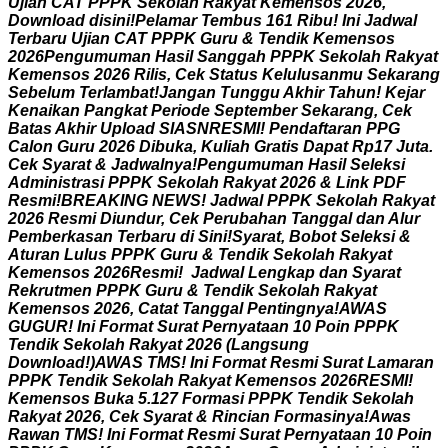
U
j
i
a
n
C
A
T
P
P
P
K
S
e
k
o
l
a
h
R
a
k
y
a
t
K
e
m
e
n
s
o
s
2
0
2
6
,
D
o
w
n
l
o
a
d
d
i
s
i
n
i
!
P
e
l
a
m
a
r
T
e
m
b
u
s
1
6
1
R
i
b
u
!
I
n
i
J
a
d
w
a
l
T
e
r
b
a
r
u
U
j
i
a
n
C
A
T
P
P
P
K
G
u
r
u
&
T
e
n
d
i
k
K
e
m
e
n
s
o
s
2
0
2
6
P
e
n
g
u
m
u
m
a
n
H
a
s
i
l
S
a
n
g
g
a
h
P
P
P
K
S
e
k
o
l
a
h
R
a
k
y
a
t
K
e
m
e
n
s
o
s
2
0
2
6
R
i
l
i
s
,
C
e
k
S
t
a
t
u
s
K
e
l
u
l
u
s
a
n
m
u
S
e
k
a
r
a
n
g
S
e
b
e
l
u
m
T
e
r
l
a
m
b
a
t
!
J
a
n
g
a
n
T
u
n
g
g
u
A
k
h
i
r
T
a
h
u
n
!
K
e
j
a
r
K
e
n
a
i
k
a
n
P
a
n
g
k
a
t
P
e
r
i
o
d
e
S
e
p
t
e
m
b
e
r
S
e
k
a
r
a
n
g
,
C
e
k
B
a
t
a
s
A
k
h
i
r
U
p
l
o
a
d
S
I
A
S
N
R
E
S
M
I
!
P
e
n
d
a
f
t
a
r
a
n
P
P
G
C
a
l
o
n
G
u
r
u
2
0
2
6
D
i
b
u
k
a
,
K
u
l
i
a
h
G
r
a
t
i
s
D
a
p
a
t
R
p
1
7
J
u
t
a
.
C
e
k
S
y
a
r
a
t
&
J
a
d
w
a
l
n
y
a
!
P
e
n
g
u
m
u
m
a
n
H
a
s
i
l
S
e
l
e
k
s
i
A
d
m
i
n
i
s
t
r
a
s
i
P
P
P
K
S
e
k
o
l
a
h
R
a
k
y
a
t
2
0
2
6
&
L
i
n
k
P
D
F
R
e
s
m
i
!
B
R
E
A
K
I
N
G
N
E
W
S
!
J
a
d
w
a
l
P
P
P
K
S
e
k
o
l
a
h
R
a
k
y
a
t
2
0
2
6
R
e
s
m
i
D
i
u
n
d
u
r
,
C
e
k
P
e
r
u
b
a
h
a
n
T
a
n
g
g
a
l
d
a
n
A
l
u
r
P
e
m
b
e
r
k
a
s
a
n
T
e
r
b
a
r
u
d
i
S
i
n
i
!
S
y
a
r
a
t
,
B
o
b
o
t
S
e
l
e
k
s
i
&
A
t
u
r
a
n
L
u
l
u
s
P
P
P
K
G
u
r
u
&
T
e
n
d
i
k
S
e
k
o
l
a
h
R
a
k
y
a
t
K
e
m
e
n
s
o
s
2
0
2
6
R
e
s
m
i
!
J
a
d
w
a
l
L
e
n
g
k
a
p
d
a
n
S
y
a
r
a
t
R
e
k
r
u
t
m
e
n
P
P
P
K
G
u
r
u
&
T
e
n
d
i
k
S
e
k
o
l
a
h
R
a
k
y
a
t
K
e
m
e
n
s
o
s
2
0
2
6
,
C
a
t
a
t
T
a
n
g
g
a
l
P
e
n
t
i
n
g
n
y
a
!
A
W
A
S
G
U
G
U
R
!
I
n
i
F
o
r
m
a
t
S
u
r
a
t
P
e
r
n
y
a
t
a
a
n
1
0
P
o
i
n
P
P
P
K
T
e
n
d
i
k
S
e
k
o
l
a
h
R
a
k
y
a
t
2
0
2
6
(
L
a
n
g
s
u
n
g
D
o
w
n
l
o
a
d
!
)
A
W
A
S
T
M
S
!
I
n
i
F
o
r
m
a
t
R
e
s
m
i
S
u
r
a
t
L
a
m
a
r
a
n
P
P
P
K
T
e
n
d
i
k
S
e
k
o
l
a
h
R
a
k
y
a
t
K
e
m
e
n
s
o
s
2
0
2
6
R
E
S
M
I
!
K
e
m
e
n
s
o
s
B
u
k
a
5
.
1
2
7
F
o
r
m
a
s
i
P
P
P
K
T
e
n
d
i
k
S
e
k
o
l
a
h
R
a
k
y
a
t
2
0
2
6
,
C
e
k
S
y
a
r
a
t
&
R
i
n
c
i
a
n
F
o
r
m
a
s
i
n
y
a
!
A
w
a
s
R
a
w
a
n
T
M
S
!
I
n
i
F
o
r
m
a
t
R
e
s
m
i
S
u
r
a
t
P
e
r
n
y
a
t
a
a
n
1
0
P
o
i
n