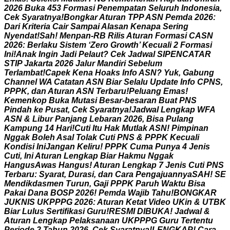
2
0
2
6
B
u
k
a
4
5
3
F
o
r
m
a
s
i
P
e
n
e
m
p
a
t
a
n
S
e
l
u
r
u
h
I
n
d
o
n
e
s
i
a
,
C
e
k
S
y
a
r
a
t
n
y
a
!
B
o
n
g
k
a
r
A
t
u
r
a
n
T
P
P
A
S
N
P
e
m
d
a
2
0
2
6
:
D
a
r
i
K
r
i
t
e
r
i
a
C
a
i
r
S
a
m
p
a
i
A
l
a
s
a
n
K
e
n
a
p
a
S
e
r
i
n
g
N
y
e
n
d
a
t
!
S
a
h
!
M
e
n
p
a
n
-
R
B
R
i
l
i
s
A
t
u
r
a
n
F
o
r
m
a
s
i
C
A
S
N
2
0
2
6
:
B
e
r
l
a
k
u
S
i
s
t
e
m
‘
Z
e
r
o
G
r
o
w
t
h
’
K
e
c
u
a
l
i
2
F
o
r
m
a
s
i
I
n
i
!
A
n
a
k
I
n
g
i
n
J
a
d
i
P
e
l
a
u
t
?
C
e
k
J
a
d
w
a
l
S
I
P
E
N
C
A
T
A
R
S
T
I
P
J
a
k
a
r
t
a
2
0
2
6
J
a
l
u
r
M
a
n
d
i
r
i
S
e
b
e
l
u
m
T
e
r
l
a
m
b
a
t
!
C
a
p
e
k
K
e
n
a
H
o
a
k
s
I
n
f
o
A
S
N
?
Y
u
k
,
G
a
b
u
n
g
C
h
a
n
n
e
l
W
A
C
a
t
a
t
a
n
A
S
N
B
i
a
r
S
e
l
a
l
u
U
p
d
a
t
e
I
n
f
o
C
P
N
S
,
P
P
P
K
,
d
a
n
A
t
u
r
a
n
A
S
N
T
e
r
b
a
r
u
!
P
e
l
u
a
n
g
E
m
a
s
!
K
e
m
e
n
k
o
p
B
u
k
a
M
u
t
a
s
i
B
e
s
a
r
-
b
e
s
a
r
a
n
B
u
a
t
P
N
S
P
i
n
d
a
h
k
e
P
u
s
a
t
,
C
e
k
S
y
a
r
a
t
n
y
a
!
J
a
d
w
a
l
L
e
n
g
k
a
p
W
F
A
A
S
N
&
L
i
b
u
r
P
a
n
j
a
n
g
L
e
b
a
r
a
n
2
0
2
6
,
B
i
s
a
P
u
l
a
n
g
K
a
m
p
u
n
g
1
4
H
a
r
i
!
C
u
t
i
I
t
u
H
a
k
M
u
t
l
a
k
A
S
N
!
P
i
m
p
i
n
a
n
N
g
g
a
k
B
o
l
e
h
A
s
a
l
T
o
l
a
k
C
u
t
i
P
N
S
&
P
P
P
K
K
e
c
u
a
l
i
K
o
n
d
i
s
i
I
n
i
J
a
n
g
a
n
K
e
l
i
r
u
!
P
P
P
K
C
u
m
a
P
u
n
y
a
4
J
e
n
i
s
C
u
t
i
,
I
n
i
A
t
u
r
a
n
L
e
n
g
k
a
p
B
i
a
r
H
a
k
m
u
N
g
g
a
k
H
a
n
g
u
s
A
w
a
s
H
a
n
g
u
s
!
A
t
u
r
a
n
L
e
n
g
k
a
p
7
J
e
n
i
s
C
u
t
i
P
N
S
T
e
r
b
a
r
u
:
S
y
a
r
a
t
,
D
u
r
a
s
i
,
d
a
n
C
a
r
a
P
e
n
g
a
j
u
a
n
n
y
a
S
A
H
!
S
E
M
e
n
d
i
k
d
a
s
m
e
n
T
u
r
u
n
,
G
a
j
i
P
P
P
K
P
a
r
u
h
W
a
k
t
u
B
i
s
a
P
a
k
a
i
D
a
n
a
B
O
S
P
2
0
2
6
!
P
e
m
d
a
W
a
j
i
b
T
a
h
u
!
B
O
N
G
K
A
R
J
U
K
N
I
S
U
K
P
P
P
G
2
0
2
6
:
A
t
u
r
a
n
K
e
t
a
t
V
i
d
e
o
U
K
i
n
&
U
T
B
K
B
i
a
r
L
u
l
u
s
S
e
r
t
i
f
i
k
a
s
i
G
u
r
u
!
R
E
S
M
I
D
I
B
U
K
A
!
J
a
d
w
a
l
&
A
t
u
r
a
n
L
e
n
g
k
a
p
P
e
l
a
k
s
a
n
a
a
n
U
K
P
P
P
G
G
u
r
u
T
e
r
t
e
n
t
u
P
e
r
i
o
d
e
2
T
a
h
u
n
2
0
2
6
,
C
e
k
S
y
a
r
a
t
n
y
a
!
L
E
N
G
K
A
P
!
C
a
r
a