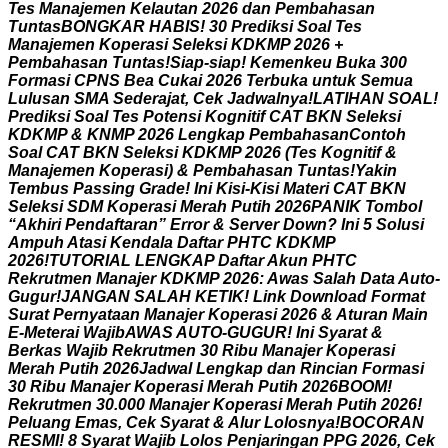
T
e
s
M
a
n
a
j
e
m
e
n
K
e
l
a
u
t
a
n
2
0
2
6
d
a
n
P
e
m
b
a
h
a
s
a
n
T
u
n
t
a
s
B
O
N
G
K
A
R
H
A
B
I
S
!
3
0
P
r
e
d
i
k
s
i
S
o
a
l
T
e
s
M
a
n
a
j
e
m
e
n
K
o
p
e
r
a
s
i
S
e
l
e
k
s
i
K
D
K
M
P
2
0
2
6
+
P
e
m
b
a
h
a
s
a
n
T
u
n
t
a
s
!
S
i
a
p
-
s
i
a
p
!
K
e
m
e
n
k
e
u
B
u
k
a
3
0
0
F
o
r
m
a
s
i
C
P
N
S
B
e
a
C
u
k
a
i
2
0
2
6
T
e
r
b
u
k
a
u
n
t
u
k
S
e
m
u
a
L
u
l
u
s
a
n
S
M
A
S
e
d
e
r
a
j
a
t
,
C
e
k
J
a
d
w
a
l
n
y
a
!
L
A
T
I
H
A
N
S
O
A
L
!
P
r
e
d
i
k
s
i
S
o
a
l
T
e
s
P
o
t
e
n
s
i
K
o
g
n
i
t
i
f
C
A
T
B
K
N
S
e
l
e
k
s
i
K
D
K
M
P
&
K
N
M
P
2
0
2
6
L
e
n
g
k
a
p
P
e
m
b
a
h
a
s
a
n
C
o
n
t
o
h
S
o
a
l
C
A
T
B
K
N
S
e
l
e
k
s
i
K
D
K
M
P
2
0
2
6
(
T
e
s
K
o
g
n
i
t
i
f
&
M
a
n
a
j
e
m
e
n
K
o
p
e
r
a
s
i
)
&
P
e
m
b
a
h
a
s
a
n
T
u
n
t
a
s
!
Y
a
k
i
n
T
e
m
b
u
s
P
a
s
s
i
n
g
G
r
a
d
e
!
I
n
i
K
i
s
i
-
K
i
s
i
M
a
t
e
r
i
C
A
T
B
K
N
S
e
l
e
k
s
i
S
D
M
K
o
p
e
r
a
s
i
M
e
r
a
h
P
u
t
i
h
2
0
2
6
P
A
N
I
K
T
o
m
b
o
l
“
A
k
h
i
r
i
P
e
n
d
a
f
t
a
r
a
n
”
E
r
r
o
r
&
S
e
r
v
e
r
D
o
w
n
?
I
n
i
5
S
o
l
u
s
i
A
m
p
u
h
A
t
a
s
i
K
e
n
d
a
l
a
D
a
f
t
a
r
P
H
T
C
K
D
K
M
P
2
0
2
6
!
T
U
T
O
R
I
A
L
L
E
N
G
K
A
P
D
a
f
t
a
r
A
k
u
n
P
H
T
C
R
e
k
r
u
t
m
e
n
M
a
n
a
j
e
r
K
D
K
M
P
2
0
2
6
:
A
w
a
s
S
a
l
a
h
D
a
t
a
A
u
t
o
-
G
u
g
u
r
!
J
A
N
G
A
N
S
A
L
A
H
K
E
T
I
K
!
L
i
n
k
D
o
w
n
l
o
a
d
F
o
r
m
a
t
S
u
r
a
t
P
e
r
n
y
a
t
a
a
n
M
a
n
a
j
e
r
K
o
p
e
r
a
s
i
2
0
2
6
&
A
t
u
r
a
n
M
a
i
n
E
-
M
e
t
e
r
a
i
W
a
j
i
b
A
W
A
S
A
U
T
O
-
G
U
G
U
R
!
I
n
i
S
y
a
r
a
t
&
B
e
r
k
a
s
W
a
j
i
b
R
e
k
r
u
t
m
e
n
3
0
R
i
b
u
M
a
n
a
j
e
r
K
o
p
e
r
a
s
i
M
e
r
a
h
P
u
t
i
h
2
0
2
6
J
a
d
w
a
l
L
e
n
g
k
a
p
d
a
n
R
i
n
c
i
a
n
F
o
r
m
a
s
i
3
0
R
i
b
u
M
a
n
a
j
e
r
K
o
p
e
r
a
s
i
M
e
r
a
h
P
u
t
i
h
2
0
2
6
B
O
O
M
!
R
e
k
r
u
t
m
e
n
3
0
.
0
0
0
M
a
n
a
j
e
r
K
o
p
e
r
a
s
i
M
e
r
a
h
P
u
t
i
h
2
0
2
6
!
P
e
l
u
a
n
g
E
m
a
s
,
C
e
k
S
y
a
r
a
t
&
A
l
u
r
L
o
l
o
s
n
y
a
!
B
O
C
O
R
A
N
R
E
S
M
I
!
8
S
y
a
r
a
t
W
a
j
i
b
L
o
l
o
s
P
e
n
j
a
r
i
n
g
a
n
P
P
G
2
0
2
6
,
C
e
k