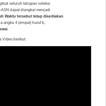
kuti seluruh tahapan seleksi
-ASN dapat diangkat menjadi
 Waktu tersebut tetap disediakan
.
 angka 4 (empat) huruf b,
awai
.
Video berikut: