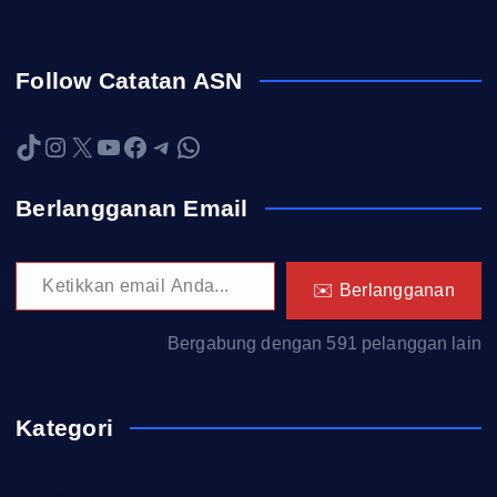
Follow Catatan ASN
TikTok
Instagram
X
YouTube
Facebook
Telegram
WhatsApp
Berlangganan Email
Ketikkan email Anda...
✉️ Berlangganan
Bergabung dengan 591 pelanggan lain
Kategori
Akademi TNI