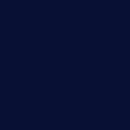
Berita
Download
Formasi CASN
Info ASN
Karir ASN
Pelatihan
Pendidikan
Pengumuman
Peraturan
Rekrutmen KDKMP
Rekrutmen Polri
Sekolah Kedinasan
Seleksi CASN