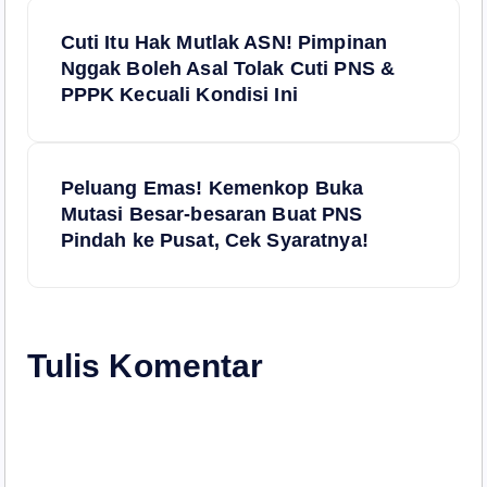
N
Cuti Itu Hak Mutlak ASN! Pimpinan
a
Nggak Boleh Asal Tolak Cuti PNS &
PPPK Kecuali Kondisi Ini
v
i
Peluang Emas! Kemenkop Buka
Mutasi Besar-besaran Buat PNS
g
Pindah ke Pusat, Cek Syaratnya!
a
s
Tulis Komentar
i
p