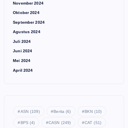
November 2024
Oktober 2024
RE
S
September 2024
MI
Agustus 2024
RI
Juli 2024
LI
Juni 2024
S !
Pe
Mei 2024
ng
April 2024
u
Te
m
rb
u
ar
m
u!
an
ASN
(109)
Berita
(6)
BKN
(10)
Tut
Ke
ori
lul
BPS
(4)
CASN
(249)
CAT
(51)