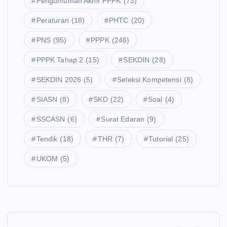
Pengumuman Akhir PPPK
(73)
sa
m
K
at
n
an
Peraturan
(18)
PHTC
(20)
N
Ke
20
a
un
m
PNS
(95)
PPPK
(246)
26
Na
tu
en
Re
sib
PPPK Tahap 2
(15)
SEKDIN
(28)
k
so
s
PP
S
CP
s
SEKDIN 2026
(5)
Seleksi Kompetensi
(8)
mi
PK
NS
20
SIASN
(8)
SKD
(22)
Soal
(4)
B
Pa
,
26,
U
ru
PP
Do
SSCASN
(6)
Surat Edaran
(9)
K
h
PK
wn
Tendik
(18)
THR
(7)
Tutorial
(25)
A!
W
&
loa
Ap
akt
Se
d
UKOM
(5)
a
u:
kol
PD
Sa
Di
ah
F
ja
pe
Ke
Pe
ya
rp
di
ng
ng
anj