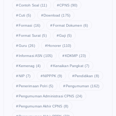
al
us
Contoh Soal
(11)
CPNS
(90)
Pe
Le
an
nd
ng
Se
Cuti
(5)
Download
(175)
aft
ka
lek
Formasi
(16)
Format Dokumen
(6)
ar
p
si
an
K
Format Surat
(5)
Gaji
(5)
Ca
Ko
Ak
O
ra
m
Guru
(26)
Honorer
(110)
un
NT
Da
pe
Se
R
Informasi ASN
(105)
KDKMP
(23)
fta
te
lek
A
r
nsi
Kemenag
(4)
Kenaikan Pangkat
(7)
si
K
Ak
PP
NIP
(7)
NIPPPK
(9)
Pendidikan
(8)
Se
H
un
PK
kol
A
S
SS
Se
Penerimaan Polri
(5)
Pengumuman
(162)
ah
BI
C
kol
Pengumuman Administrasi CPNS
(24)
Ke
S?
AS
ah
di
Ba
N
Ra
Pengumuman Akhir CPNS
(8)
na
gai
B
ky