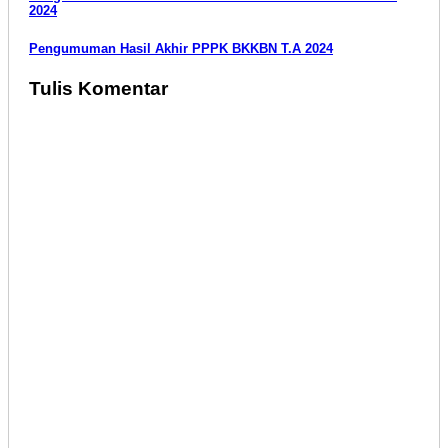
Navigasi
2024
pos
Pengumuman Hasil Akhir PPPK BKKBN T.A 2024
Tulis Komentar