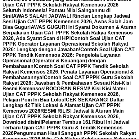
Ujian CAT PPPK Sekolah Rakyat Kemensos 2026
Seluruh Indonesia! Pantau Nilai Sainganmu di
Sini!
AWAS SALAH JADWAL! Rincian Lengkap Jadwal
Sesi Ujian CAT PPPK Kemensos 2026, Awas Salah Jam
Bisa Gugur!
AWAS GUGUR! Ini Syarat Dokumen & Aturan
Berpakaian Ujian CAT PPPK Sekolah Rakya Kemensos
2026, Ada Syarat Scan di HP!
Contoh Soal Ujian CAT
PPPK Operator Layanan Operasional Sekolah Rakyat
2026: Lengkap dengan Jawaban!
Contoh Soal Ujian CAT
PPPK Tendik Kemensos 2026: Pengelola Layanan
Operasional (Operator & Keuangan) dengan
Pembahasan!
Contoh Soal CAT PPPK Tendik Sekolah
Rakyat Kemensos 2026: Penata Layanan Operasional &
Pembahasannya!
Contoh Soal CAT PPPK Guru Sekolah
Rakyat 2026: Jawaban & Pembahasan Sesuai Kisi-Kisi
Resmi Kemensos!
BOCORAN RESMI! Kisi-Kisi Materi
Ujian CAT PPPK Sekolah Rakyat Kemensos 2026,
Pelajari Poin Ini Biar Lolos!
CEK SEKARANG! Daftar
Lengkap 42 Titik Lokasi & Alamat Ujian CAT PPPK
Kemensos 2026
RESMI RILIS! Jadwal & Aturan Main
Ujian CAT PPPK Sekolah Rakyat Kemensos 2026,
Download disini!
Pelamar Tembus 161 Ribu! Ini Jadwal
Terbaru Ujian CAT PPPK Guru & Tendik Kemensos
2026
Pengumuman Hasil Sanggah PPPK Sekolah Rakyat
Kemensos 2026 Rilis, Cek Status Kelulusanmu Sekarang