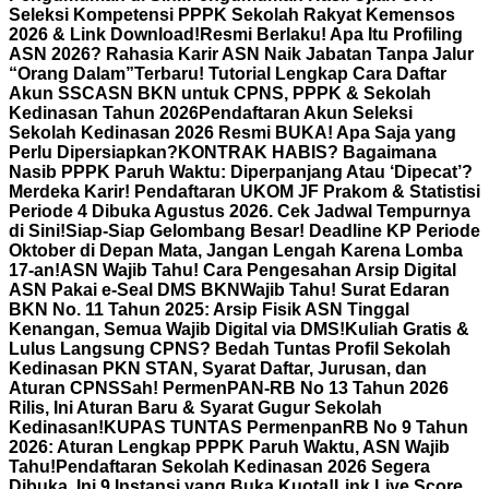
Seleksi Kompetensi PPPK Sekolah Rakyat Kemensos
2026 & Link Download!
Resmi Berlaku! Apa Itu Profiling
ASN 2026? Rahasia Karir ASN Naik Jabatan Tanpa Jalur
“Orang Dalam”
Terbaru! Tutorial Lengkap Cara Daftar
Akun SSCASN BKN untuk CPNS, PPPK & Sekolah
Kedinasan Tahun 2026
Pendaftaran Akun Seleksi
Sekolah Kedinasan 2026 Resmi BUKA! Apa Saja yang
Perlu Dipersiapkan?
KONTRAK HABIS? Bagaimana
Nasib PPPK Paruh Waktu: Diperpanjang Atau ‘Dipecat’?
Merdeka Karir! Pendaftaran UKOM JF Prakom & Statistisi
Periode 4 Dibuka Agustus 2026. Cek Jadwal Tempurnya
di Sini!
Siap-Siap Gelombang Besar! Deadline KP Periode
Oktober di Depan Mata, Jangan Lengah Karena Lomba
17-an!
ASN Wajib Tahu! Cara Pengesahan Arsip Digital
ASN Pakai e-Seal DMS BKN
Wajib Tahu! Surat Edaran
BKN No. 11 Tahun 2025: Arsip Fisik ASN Tinggal
Kenangan, Semua Wajib Digital via DMS!
Kuliah Gratis &
Lulus Langsung CPNS? Bedah Tuntas Profil Sekolah
Kedinasan PKN STAN, Syarat Daftar, Jurusan, dan
Aturan CPNS
Sah! PermenPAN-RB No 13 Tahun 2026
Rilis, Ini Aturan Baru & Syarat Gugur Sekolah
Kedinasan!
KUPAS TUNTAS PermenpanRB No 9 Tahun
2026: Aturan Lengkap PPPK Paruh Waktu, ASN Wajib
Tahu!
Pendaftaran Sekolah Kedinasan 2026 Segera
Dibuka, Ini 9 Instansi yang Buka Kuota!
Link Live Score