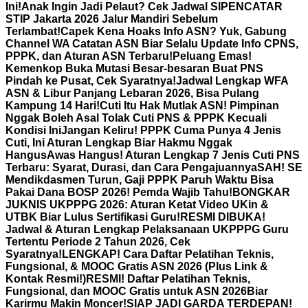
Ini!
Anak Ingin Jadi Pelaut? Cek Jadwal SIPENCATAR
STIP Jakarta 2026 Jalur Mandiri Sebelum
Terlambat!
Capek Kena Hoaks Info ASN? Yuk, Gabung
Channel WA Catatan ASN Biar Selalu Update Info CPNS,
PPPK, dan Aturan ASN Terbaru!
Peluang Emas!
Kemenkop Buka Mutasi Besar-besaran Buat PNS
Pindah ke Pusat, Cek Syaratnya!
Jadwal Lengkap WFA
ASN & Libur Panjang Lebaran 2026, Bisa Pulang
Kampung 14 Hari!
Cuti Itu Hak Mutlak ASN! Pimpinan
Nggak Boleh Asal Tolak Cuti PNS & PPPK Kecuali
Kondisi Ini
Jangan Keliru! PPPK Cuma Punya 4 Jenis
Cuti, Ini Aturan Lengkap Biar Hakmu Nggak
Hangus
Awas Hangus! Aturan Lengkap 7 Jenis Cuti PNS
Terbaru: Syarat, Durasi, dan Cara Pengajuannya
SAH! SE
Mendikdasmen Turun, Gaji PPPK Paruh Waktu Bisa
Pakai Dana BOSP 2026! Pemda Wajib Tahu!
BONGKAR
JUKNIS UKPPPG 2026: Aturan Ketat Video UKin &
UTBK Biar Lulus Sertifikasi Guru!
RESMI DIBUKA!
Jadwal & Aturan Lengkap Pelaksanaan UKPPPG Guru
Tertentu Periode 2 Tahun 2026, Cek
Syaratnya!
LENGKAP! Cara Daftar Pelatihan Teknis,
Fungsional, & MOOC Gratis ASN 2026 (Plus Link &
Kontak Resmi!)
RESMI! Daftar Pelatihan Teknis,
Fungsional, dan MOOC Gratis untuk ASN 2026Biar
Karirmu Makin Moncer!
SIAP JADI GARDA TERDEPAN!