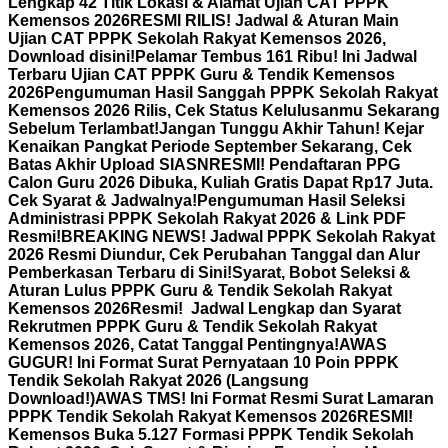
Lengkap 42 Titik Lokasi & Alamat Ujian CAT PPPK
Kemensos 2026
RESMI RILIS! Jadwal & Aturan Main
Ujian CAT PPPK Sekolah Rakyat Kemensos 2026,
Download disini!
Pelamar Tembus 161 Ribu! Ini Jadwal
Terbaru Ujian CAT PPPK Guru & Tendik Kemensos
2026
Pengumuman Hasil Sanggah PPPK Sekolah Rakyat
Kemensos 2026 Rilis, Cek Status Kelulusanmu Sekarang
Sebelum Terlambat!
Jangan Tunggu Akhir Tahun! Kejar
Kenaikan Pangkat Periode September Sekarang, Cek
Batas Akhir Upload SIASN
RESMI! Pendaftaran PPG
Calon Guru 2026 Dibuka, Kuliah Gratis Dapat Rp17 Juta.
Cek Syarat & Jadwalnya!
Pengumuman Hasil Seleksi
Administrasi PPPK Sekolah Rakyat 2026 & Link PDF
Resmi!
BREAKING NEWS! Jadwal PPPK Sekolah Rakyat
2026 Resmi Diundur, Cek Perubahan Tanggal dan Alur
Pemberkasan Terbaru di Sini!
Syarat, Bobot Seleksi &
Aturan Lulus PPPK Guru & Tendik Sekolah Rakyat
Kemensos 2026
Resmi! Jadwal Lengkap dan Syarat
Rekrutmen PPPK Guru & Tendik Sekolah Rakyat
Kemensos 2026, Catat Tanggal Pentingnya!
AWAS
GUGUR! Ini Format Surat Pernyataan 10 Poin PPPK
Tendik Sekolah Rakyat 2026 (Langsung
Download!)
AWAS TMS! Ini Format Resmi Surat Lamaran
PPPK Tendik Sekolah Rakyat Kemensos 2026
RESMI!
Kemensos Buka 5.127 Formasi PPPK Tendik Sekolah