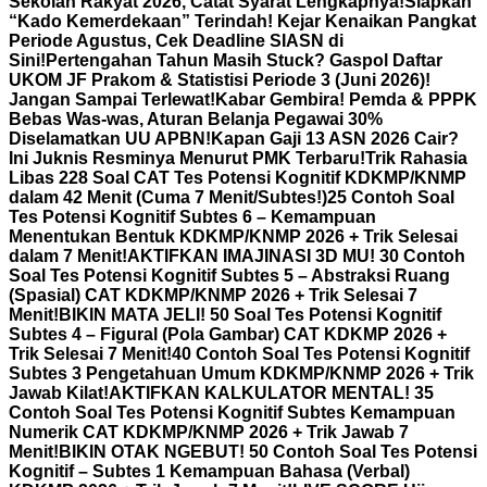
Sekolah Rakyat 2026, Catat Syarat Lengkapnya!
Siapkan
“Kado Kemerdekaan” Terindah! Kejar Kenaikan Pangkat
Periode Agustus, Cek Deadline SIASN di
Sini!
Pertengahan Tahun Masih Stuck? Gaspol Daftar
UKOM JF Prakom & Statistisi Periode 3 (Juni 2026)!
Jangan Sampai Terlewat!
Kabar Gembira! Pemda & PPPK
Bebas Was-was, Aturan Belanja Pegawai 30%
Diselamatkan UU APBN!
Kapan Gaji 13 ASN 2026 Cair?
Ini Juknis Resminya Menurut PMK Terbaru!
Trik Rahasia
Libas 228 Soal CAT Tes Potensi Kognitif KDKMP/KNMP
dalam 42 Menit (Cuma 7 Menit/Subtes!)
25 Contoh Soal
Tes Potensi Kognitif Subtes 6 – Kemampuan
Menentukan Bentuk KDKMP/KNMP 2026 + Trik Selesai
dalam 7 Menit!
AKTIFKAN IMAJINASI 3D MU! 30 Contoh
Soal Tes Potensi Kognitif Subtes 5 – Abstraksi Ruang
(Spasial) CAT KDKMP/KNMP 2026 + Trik Selesai 7
Menit!
BIKIN MATA JELI! 50 Soal Tes Potensi Kognitif
Subtes 4 – Figural (Pola Gambar) CAT KDKMP 2026 +
Trik Selesai 7 Menit!
40 Contoh Soal Tes Potensi Kognitif
Subtes 3 Pengetahuan Umum KDKMP/KNMP 2026 + Trik
Jawab Kilat!
AKTIFKAN KALKULATOR MENTAL! 35
Contoh Soal Tes Potensi Kognitif Subtes Kemampuan
Numerik CAT KDKMP/KNMP 2026 + Trik Jawab 7
Menit!
BIKIN OTAK NGEBUT! 50 Contoh Soal Tes Potensi
Kognitif – Subtes 1 Kemampuan Bahasa (Verbal)