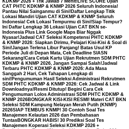
KDKMP 2026 + Trik Jawab 7 Menit!
LIVE SCORE Ujian
CAT PHTC KDKMP & KNMP 2026 Seluruh Indonesia!
Pantau Nilai Sainganmu di Sini!
Daftar Lengkap Titik
Lokasi Mandiri Ujian CAT KDKMP & KNMP Seluruh
Indonesia! Cek Lokasi Tempurmu di Sini!
Siap Tempur?
Ini Daftar Lengkap 36 Lokasi Ujian CAT BKN se-
Indonesia Plus Link Google Maps Biar Nggak
Nyasar!
Jadwal CAT Seleksi Kompetensi PHTC KDKMP
& KNMP 2026: Siapkan Dirimu, Pelajari Kisi-Kisi & Soal di
Sini!
Jangan Terlena Libur Panjang! Batas Usul KP
Periode Juli di Depan Mata, Cek Deadline SIASN
Sekarang!
Cara Cetak Kartu Ujian Rekrutmen SDM PHTC
KDKMP & KNMP 2026, Jangan Sampai Salah!
Jadwal
Terbaru PHTC KDKMP & KNMP 2026: Ada Masa
Sanggah 2 Hari, Cek Tahapan Lengkap di
sini!
Pengumuman Hasil Seleksi Administrasi Rekrutmen
SDM PHTC KDKMP & KNMP 2026: Cek Jadwal & Link
Downloadnya!
Resmi Ditutup! Begini Cara Cek
Pengumuman Lolos Administrasi SDM PHTC KDKMP &
KNMP 2026
BONGKAR KISI-KISI RESMI! Materi CAT BKN
Seleksi SDM Kampung Nelayan Merah Putih (KNMP)
2026
SIAP TEMBUS KNMP! 30 Contoh Soal Tes
Manajemen Kelautan 2026 dan Pembahasan
Tuntas
BONGKAR HABIS! 30 Prediksi Soal Tes
Manajemen Koperasi Seleksi KDKMP 2026 +