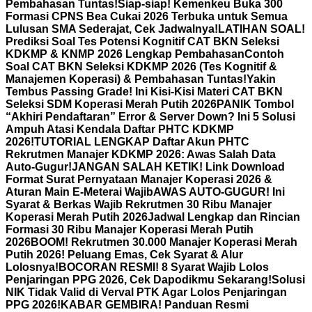
Pembahasan Tuntas!
Siap-siap! Kemenkeu Buka 300
Formasi CPNS Bea Cukai 2026 Terbuka untuk Semua
Lulusan SMA Sederajat, Cek Jadwalnya!
LATIHAN SOAL!
Prediksi Soal Tes Potensi Kognitif CAT BKN Seleksi
KDKMP & KNMP 2026 Lengkap Pembahasan
Contoh
Soal CAT BKN Seleksi KDKMP 2026 (Tes Kognitif &
Manajemen Koperasi) & Pembahasan Tuntas!
Yakin
Tembus Passing Grade! Ini Kisi-Kisi Materi CAT BKN
Seleksi SDM Koperasi Merah Putih 2026
PANIK Tombol
“Akhiri Pendaftaran” Error & Server Down? Ini 5 Solusi
Ampuh Atasi Kendala Daftar PHTC KDKMP
2026!
TUTORIAL LENGKAP Daftar Akun PHTC
Rekrutmen Manajer KDKMP 2026: Awas Salah Data
Auto-Gugur!
JANGAN SALAH KETIK! Link Download
Format Surat Pernyataan Manajer Koperasi 2026 &
Aturan Main E-Meterai Wajib
AWAS AUTO-GUGUR! Ini
Syarat & Berkas Wajib Rekrutmen 30 Ribu Manajer
Koperasi Merah Putih 2026
Jadwal Lengkap dan Rincian
Formasi 30 Ribu Manajer Koperasi Merah Putih
2026
BOOM! Rekrutmen 30.000 Manajer Koperasi Merah
Putih 2026! Peluang Emas, Cek Syarat & Alur
Lolosnya!
BOCORAN RESMI! 8 Syarat Wajib Lolos
Penjaringan PPG 2026, Cek Dapodikmu Sekarang!
Solusi
NIK Tidak Valid di Verval PTK Agar Lolos Penjaringan
PPG 2026!
KABAR GEMBIRA! Panduan Resmi