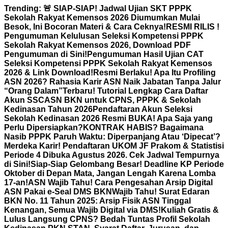
Skip
Trending:
🚨 SIAP-SIAP! Jadwal Ujian SKT PPPK
to
Sekolah Rakyat Kemensos 2026 Diumumkan Mulai
content
Besok, Ini Bocoran Materi & Cara Ceknya!
RESMI RILIS !
Pengumuman Kelulusan Seleksi Kompetensi PPPK
Sekolah Rakyat Kemensos 2026, Download PDF
Pengumuman di Sini!
Pengumuman Hasil Ujian CAT
Seleksi Kompetensi PPPK Sekolah Rakyat Kemensos
2026 & Link Download!
Resmi Berlaku! Apa Itu Profiling
ASN 2026? Rahasia Karir ASN Naik Jabatan Tanpa Jalur
“Orang Dalam”
Terbaru! Tutorial Lengkap Cara Daftar
Akun SSCASN BKN untuk CPNS, PPPK & Sekolah
Kedinasan Tahun 2026
Pendaftaran Akun Seleksi
Sekolah Kedinasan 2026 Resmi BUKA! Apa Saja yang
Perlu Dipersiapkan?
KONTRAK HABIS? Bagaimana
Nasib PPPK Paruh Waktu: Diperpanjang Atau ‘Dipecat’?
Merdeka Karir! Pendaftaran UKOM JF Prakom & Statistisi
Periode 4 Dibuka Agustus 2026. Cek Jadwal Tempurnya
di Sini!
Siap-Siap Gelombang Besar! Deadline KP Periode
Oktober di Depan Mata, Jangan Lengah Karena Lomba
17-an!
ASN Wajib Tahu! Cara Pengesahan Arsip Digital
ASN Pakai e-Seal DMS BKN
Wajib Tahu! Surat Edaran
BKN No. 11 Tahun 2025: Arsip Fisik ASN Tinggal
Kenangan, Semua Wajib Digital via DMS!
Kuliah Gratis &
Lulus Langsung CPNS? Bedah Tuntas Profil Sekolah