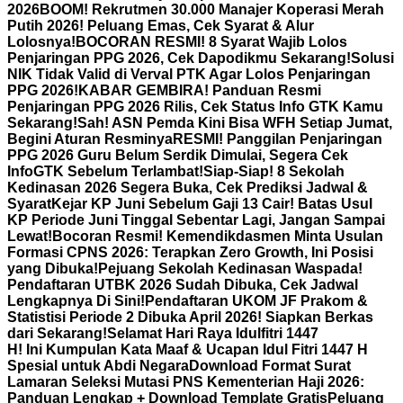
2026
BOOM! Rekrutmen 30.000 Manajer Koperasi Merah
Putih 2026! Peluang Emas, Cek Syarat & Alur
Lolosnya!
BOCORAN RESMI! 8 Syarat Wajib Lolos
Penjaringan PPG 2026, Cek Dapodikmu Sekarang!
Solusi
NIK Tidak Valid di Verval PTK Agar Lolos Penjaringan
PPG 2026!
KABAR GEMBIRA! Panduan Resmi
Penjaringan PPG 2026 Rilis, Cek Status Info GTK Kamu
Sekarang!
Sah! ASN Pemda Kini Bisa WFH Setiap Jumat,
Begini Aturan Resminya
RESMI! Panggilan Penjaringan
PPG 2026 Guru Belum Serdik Dimulai, Segera Cek
InfoGTK Sebelum Terlambat!
Siap-Siap! 8 Sekolah
Kedinasan 2026 Segera Buka, Cek Prediksi Jadwal &
Syarat
Kejar KP Juni Sebelum Gaji 13 Cair! Batas Usul
KP Periode Juni Tinggal Sebentar Lagi, Jangan Sampai
Lewat!
Bocoran Resmi! Kemendikdasmen Minta Usulan
Formasi CPNS 2026: Terapkan Zero Growth, Ini Posisi
yang Dibuka!
Pejuang Sekolah Kedinasan Waspada!
Pendaftaran UTBK 2026 Sudah Dibuka, Cek Jadwal
Lengkapnya Di Sini!
Pendaftaran UKOM JF Prakom &
Statistisi Periode 2 Dibuka April 2026! Siapkan Berkas
dari Sekarang!
Selamat Hari Raya Idulfitri 1447
H! Ini Kumpulan Kata Maaf & Ucapan Idul Fitri 1447 H
Spesial untuk Abdi Negara
Download Format Surat
Lamaran Seleksi Mutasi PNS Kementerian Haji 2026:
Panduan Lengkap + Download Template Gratis
Peluang