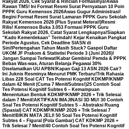
Rakyat 2026, Cek Syarat & Rincian Formasinya!
Awas
Rawan TMS! Ini Format Resmi Surat Pernyataan 10 Poin
PPPK Guru Kemensos 2026
Awas Gugur Administrasi!
Begini Format Resmi Surat Lamaran PPPK Guru Sekolah
Rakyat Kemensos 2026 (Plus Syarat Meterai!)
Resmi
Rilis! Kemensos Buka 3.053 Formasi PPPK Guru
Sekolah Rakyat 2026, Catat Syarat Lengkapnya!
Siapkan
“Kado Kemerdekaan” Terindah! Kejar Kenaikan Pangkat
Periode Agustus, Cek Deadline SIASN di
Sini!
Pertengahan Tahun Masih Stuck? Gaspol Daftar
UKOM JF Prakom & Statistisi Periode 3 (Juni 2026)!
Jangan Sampai Terlewat!
Kabar Gembira! Pemda & PPPK
Bebas Was-was, Aturan Belanja Pegawai 30%
Diselamatkan UU APBN!
Kapan Gaji 13 ASN 2026 Cair?
Ini Juknis Resminya Menurut PMK Terbaru!
Trik Rahasia
Libas 228 Soal CAT Tes Potensi Kognitif KDKMP/KNMP
dalam 42 Menit (Cuma 7 Menit/Subtes!)
25 Contoh Soal
Tes Potensi Kognitif Subtes 6 – Kemampuan
Menentukan Bentuk KDKMP/KNMP 2026 + Trik Selesai
dalam 7 Menit!
AKTIFKAN IMAJINASI 3D MU! 30 Contoh
Soal Tes Potensi Kognitif Subtes 5 – Abstraksi Ruang
(Spasial) CAT KDKMP/KNMP 2026 + Trik Selesai 7
Menit!
BIKIN MATA JELI! 50 Soal Tes Potensi Kognitif
Subtes 4 – Figural (Pola Gambar) CAT KDKMP 2026 +
Trik Selesai 7 Menit!
40 Contoh Soal Tes Potensi Kognitif