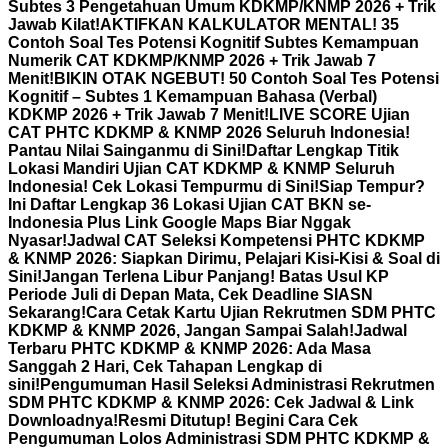
Subtes 3 Pengetahuan Umum KDKMP/KNMP 2026 + Trik
Jawab Kilat!
AKTIFKAN KALKULATOR MENTAL! 35
Contoh Soal Tes Potensi Kognitif Subtes Kemampuan
Numerik CAT KDKMP/KNMP 2026 + Trik Jawab 7
Menit!
BIKIN OTAK NGEBUT! 50 Contoh Soal Tes Potensi
Kognitif – Subtes 1 Kemampuan Bahasa (Verbal)
KDKMP 2026 + Trik Jawab 7 Menit!
LIVE SCORE Ujian
CAT PHTC KDKMP & KNMP 2026 Seluruh Indonesia!
Pantau Nilai Sainganmu di Sini!
Daftar Lengkap Titik
Lokasi Mandiri Ujian CAT KDKMP & KNMP Seluruh
Indonesia! Cek Lokasi Tempurmu di Sini!
Siap Tempur?
Ini Daftar Lengkap 36 Lokasi Ujian CAT BKN se-
Indonesia Plus Link Google Maps Biar Nggak
Nyasar!
Jadwal CAT Seleksi Kompetensi PHTC KDKMP
& KNMP 2026: Siapkan Dirimu, Pelajari Kisi-Kisi & Soal di
Sini!
Jangan Terlena Libur Panjang! Batas Usul KP
Periode Juli di Depan Mata, Cek Deadline SIASN
Sekarang!
Cara Cetak Kartu Ujian Rekrutmen SDM PHTC
KDKMP & KNMP 2026, Jangan Sampai Salah!
Jadwal
Terbaru PHTC KDKMP & KNMP 2026: Ada Masa
Sanggah 2 Hari, Cek Tahapan Lengkap di
sini!
Pengumuman Hasil Seleksi Administrasi Rekrutmen
SDM PHTC KDKMP & KNMP 2026: Cek Jadwal & Link
Downloadnya!
Resmi Ditutup! Begini Cara Cek
Pengumuman Lolos Administrasi SDM PHTC KDKMP &