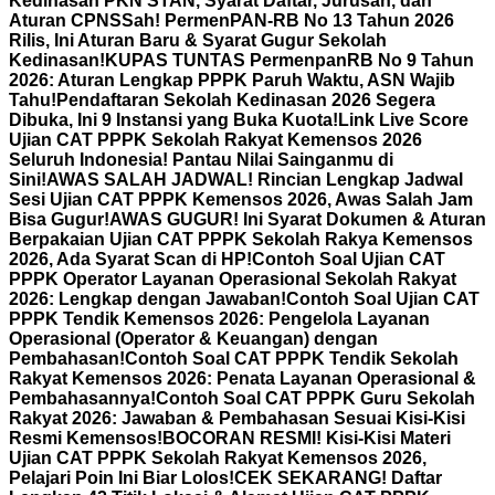
Kedinasan PKN STAN, Syarat Daftar, Jurusan, dan
Aturan CPNS
Sah! PermenPAN-RB No 13 Tahun 2026
Rilis, Ini Aturan Baru & Syarat Gugur Sekolah
Kedinasan!
KUPAS TUNTAS PermenpanRB No 9 Tahun
2026: Aturan Lengkap PPPK Paruh Waktu, ASN Wajib
Tahu!
Pendaftaran Sekolah Kedinasan 2026 Segera
Dibuka, Ini 9 Instansi yang Buka Kuota!
Link Live Score
Ujian CAT PPPK Sekolah Rakyat Kemensos 2026
Seluruh Indonesia! Pantau Nilai Sainganmu di
Sini!
AWAS SALAH JADWAL! Rincian Lengkap Jadwal
Sesi Ujian CAT PPPK Kemensos 2026, Awas Salah Jam
Bisa Gugur!
AWAS GUGUR! Ini Syarat Dokumen & Aturan
Berpakaian Ujian CAT PPPK Sekolah Rakya Kemensos
2026, Ada Syarat Scan di HP!
Contoh Soal Ujian CAT
PPPK Operator Layanan Operasional Sekolah Rakyat
2026: Lengkap dengan Jawaban!
Contoh Soal Ujian CAT
PPPK Tendik Kemensos 2026: Pengelola Layanan
Operasional (Operator & Keuangan) dengan
Pembahasan!
Contoh Soal CAT PPPK Tendik Sekolah
Rakyat Kemensos 2026: Penata Layanan Operasional &
Pembahasannya!
Contoh Soal CAT PPPK Guru Sekolah
Rakyat 2026: Jawaban & Pembahasan Sesuai Kisi-Kisi
Resmi Kemensos!
BOCORAN RESMI! Kisi-Kisi Materi
Ujian CAT PPPK Sekolah Rakyat Kemensos 2026,
Pelajari Poin Ini Biar Lolos!
CEK SEKARANG! Daftar