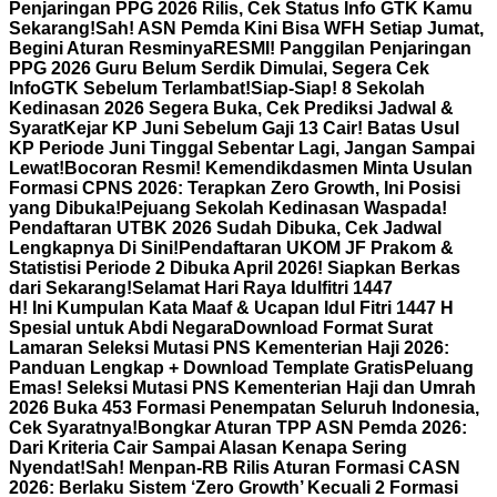
Penjaringan PPG 2026 Rilis, Cek Status Info GTK Kamu
Sekarang!
Sah! ASN Pemda Kini Bisa WFH Setiap Jumat,
Begini Aturan Resminya
RESMI! Panggilan Penjaringan
PPG 2026 Guru Belum Serdik Dimulai, Segera Cek
InfoGTK Sebelum Terlambat!
Siap-Siap! 8 Sekolah
Kedinasan 2026 Segera Buka, Cek Prediksi Jadwal &
Syarat
Kejar KP Juni Sebelum Gaji 13 Cair! Batas Usul
KP Periode Juni Tinggal Sebentar Lagi, Jangan Sampai
Lewat!
Bocoran Resmi! Kemendikdasmen Minta Usulan
Formasi CPNS 2026: Terapkan Zero Growth, Ini Posisi
yang Dibuka!
Pejuang Sekolah Kedinasan Waspada!
Pendaftaran UTBK 2026 Sudah Dibuka, Cek Jadwal
Lengkapnya Di Sini!
Pendaftaran UKOM JF Prakom &
Statistisi Periode 2 Dibuka April 2026! Siapkan Berkas
dari Sekarang!
Selamat Hari Raya Idulfitri 1447
H! Ini Kumpulan Kata Maaf & Ucapan Idul Fitri 1447 H
Spesial untuk Abdi Negara
Download Format Surat
Lamaran Seleksi Mutasi PNS Kementerian Haji 2026:
Panduan Lengkap + Download Template Gratis
Peluang
Emas! Seleksi Mutasi PNS Kementerian Haji dan Umrah
2026 Buka 453 Formasi Penempatan Seluruh Indonesia,
Cek Syaratnya!
Bongkar Aturan TPP ASN Pemda 2026:
Dari Kriteria Cair Sampai Alasan Kenapa Sering
Nyendat!
Sah! Menpan-RB Rilis Aturan Formasi CASN
2026: Berlaku Sistem ‘Zero Growth’ Kecuali 2 Formasi