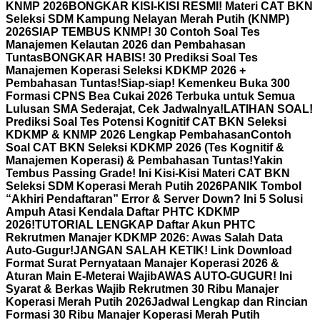
KNMP 2026
BONGKAR KISI-KISI RESMI! Materi CAT BKN
Seleksi SDM Kampung Nelayan Merah Putih (KNMP)
2026
SIAP TEMBUS KNMP! 30 Contoh Soal Tes
Manajemen Kelautan 2026 dan Pembahasan
Tuntas
BONGKAR HABIS! 30 Prediksi Soal Tes
Manajemen Koperasi Seleksi KDKMP 2026 +
Pembahasan Tuntas!
Siap-siap! Kemenkeu Buka 300
Formasi CPNS Bea Cukai 2026 Terbuka untuk Semua
Lulusan SMA Sederajat, Cek Jadwalnya!
LATIHAN SOAL!
Prediksi Soal Tes Potensi Kognitif CAT BKN Seleksi
KDKMP & KNMP 2026 Lengkap Pembahasan
Contoh
Soal CAT BKN Seleksi KDKMP 2026 (Tes Kognitif &
Manajemen Koperasi) & Pembahasan Tuntas!
Yakin
Tembus Passing Grade! Ini Kisi-Kisi Materi CAT BKN
Seleksi SDM Koperasi Merah Putih 2026
PANIK Tombol
“Akhiri Pendaftaran” Error & Server Down? Ini 5 Solusi
Ampuh Atasi Kendala Daftar PHTC KDKMP
2026!
TUTORIAL LENGKAP Daftar Akun PHTC
Rekrutmen Manajer KDKMP 2026: Awas Salah Data
Auto-Gugur!
JANGAN SALAH KETIK! Link Download
Format Surat Pernyataan Manajer Koperasi 2026 &
Aturan Main E-Meterai Wajib
AWAS AUTO-GUGUR! Ini
Syarat & Berkas Wajib Rekrutmen 30 Ribu Manajer
Koperasi Merah Putih 2026
Jadwal Lengkap dan Rincian
Formasi 30 Ribu Manajer Koperasi Merah Putih