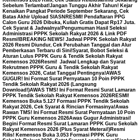
Sebelum Terlambat!
Jangan Tunggu Akhir Tahun! Kejar
Kenaikan Pangkat Periode September Sekarang, Cek
Batas Akhir Upload SIASN
RESMI! Pendaftaran PPG
Calon Guru 2026 Dibuka, Kuliah Gratis Dapat Rp17 Juta.
Cek Syarat & Jadwalnya!
Pengumuman Hasil Seleksi
Administrasi PPPK Sekolah Rakyat 2026 & Link PDF
Resmi!
BREAKING NEWS! Jadwal PPPK Sekolah Rakyat
2026 Resmi Diundur, Cek Perubahan Tanggal dan Alur
Pemberkasan Terbaru di Sini!
Syarat, Bobot Seleksi &
Aturan Lulus PPPK Guru & Tendik Sekolah Rakyat
Kemensos 2026
Resmi! Jadwal Lengkap dan Syarat
Rekrutmen PPPK Guru & Tendik Sekolah Rakyat
Kemensos 2026, Catat Tanggal Pentingnya!
AWAS
GUGUR! Ini Format Surat Pernyataan 10 Poin PPPK
Tendik Sekolah Rakyat 2026 (Langsung
Download!)
AWAS TMS! Ini Format Resmi Surat Lamaran
PPPK Tendik Sekolah Rakyat Kemensos 2026
RESMI!
Kemensos Buka 5.127 Formasi PPPK Tendik Sekolah
Rakyat 2026, Cek Syarat & Rincian Formasinya!
Awas
Rawan TMS! Ini Format Resmi Surat Pernyataan 10 Poin
PPPK Guru Kemensos 2026
Awas Gugur Administrasi!
Begini Format Resmi Surat Lamaran PPPK Guru Sekolah
Rakyat Kemensos 2026 (Plus Syarat Meterai!)
Resmi
Rilis! Kemensos Buka 3.053 Formasi PPPK Guru