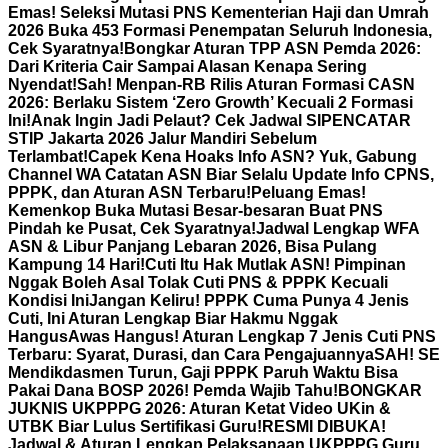
Emas! Seleksi Mutasi PNS Kementerian Haji dan Umrah
2026 Buka 453 Formasi Penempatan Seluruh Indonesia,
Cek Syaratnya!
Bongkar Aturan TPP ASN Pemda 2026:
Dari Kriteria Cair Sampai Alasan Kenapa Sering
Nyendat!
Sah! Menpan-RB Rilis Aturan Formasi CASN
2026: Berlaku Sistem ‘Zero Growth’ Kecuali 2 Formasi
Ini!
Anak Ingin Jadi Pelaut? Cek Jadwal SIPENCATAR
STIP Jakarta 2026 Jalur Mandiri Sebelum
Terlambat!
Capek Kena Hoaks Info ASN? Yuk, Gabung
Channel WA Catatan ASN Biar Selalu Update Info CPNS,
PPPK, dan Aturan ASN Terbaru!
Peluang Emas!
Kemenkop Buka Mutasi Besar-besaran Buat PNS
Pindah ke Pusat, Cek Syaratnya!
Jadwal Lengkap WFA
ASN & Libur Panjang Lebaran 2026, Bisa Pulang
Kampung 14 Hari!
Cuti Itu Hak Mutlak ASN! Pimpinan
Nggak Boleh Asal Tolak Cuti PNS & PPPK Kecuali
Kondisi Ini
Jangan Keliru! PPPK Cuma Punya 4 Jenis
Cuti, Ini Aturan Lengkap Biar Hakmu Nggak
Hangus
Awas Hangus! Aturan Lengkap 7 Jenis Cuti PNS
Terbaru: Syarat, Durasi, dan Cara Pengajuannya
SAH! SE
Mendikdasmen Turun, Gaji PPPK Paruh Waktu Bisa
Pakai Dana BOSP 2026! Pemda Wajib Tahu!
BONGKAR
JUKNIS UKPPPG 2026: Aturan Ketat Video UKin &
UTBK Biar Lulus Sertifikasi Guru!
RESMI DIBUKA!
Jadwal & Aturan Lengkap Pelaksanaan UKPPPG Guru