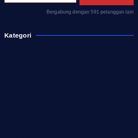
Bergabung dengan 591 pelanggan lain
Kategori
Akademi TNI
Berita
Download
Formasi CASN
Info ASN
Karir ASN
Pelatihan
Pendidikan
Pengumuman