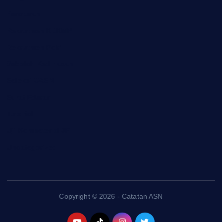
Peraturan
Rekrutmen KDKMP
Rekrutmen Polri
Sekolah Kedinasan
Seleksi CASN
Surat Edaran
Tutorial
Uji Kompetensi JF
Uncategorized
Copyright © 2026 - Catatan ASN